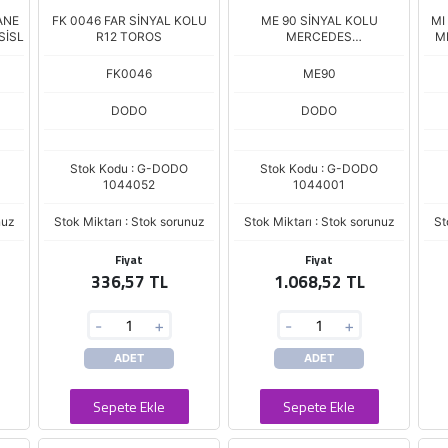
ANE
FK 0046 FAR SİNYAL KOLU
ME 90 SİNYAL KOLU
MI
SİSL
R12 TOROS
MERCEDES
M
ACTROS/UNIMOG 1996
DODO
FK0046
ME90
DODO
DODO
Stok Kodu : G-DODO
Stok Kodu : G-DODO
1044052
1044001
nuz
Stok Miktarı : Stok sorunuz
Stok Miktarı : Stok sorunuz
St
Fiyat
Fiyat
336,57 TL
1.068,52 TL
-
+
-
+
ADET
ADET
Sepete Ekle
Sepete Ekle