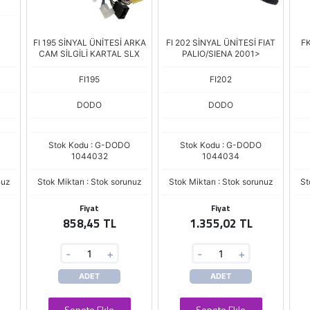
U
FI 195 SİNYAL ÜNİTESİ ARKA
FI 202 SİNYAL ÜNİTESİ FIAT
F
CAM SİLGİLİ KARTAL SLX
PALIO/SIENA 2001>
FI195
FI202
DODO
DODO
Stok Kodu : G-DODO
Stok Kodu : G-DODO
1044032
1044034
nuz
Stok Miktarı : Stok sorunuz
Stok Miktarı : Stok sorunuz
St
Fiyat
Fiyat
858,45 TL
1.355,02 TL
-
+
-
+
ADET
ADET
Sepete Ekle
Sepete Ekle