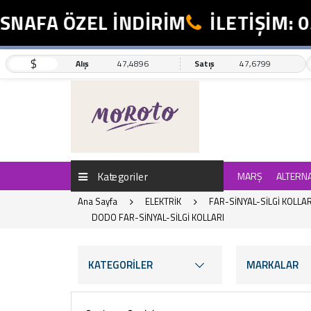
A ÖZEL İNDİRİM
İLETİŞİM: 0554 
$
Alış
47,4896
Satış
47,6799
Kategoriler
MARŞ
ALTERN
Ana Sayfa
ELEKTRİK
FAR-SİNYAL-SİLGİ KOLLAR
DODO FAR-SİNYAL-SİLGİ KOLLARI
KATEGORİLER
MARKALAR