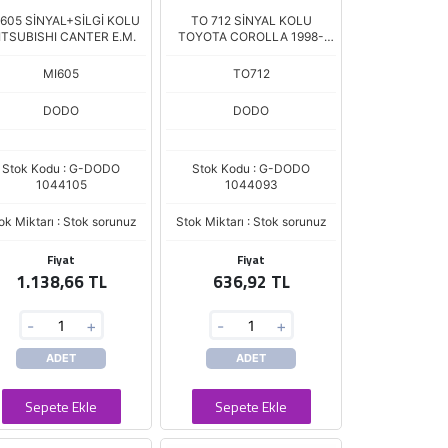
 605 SİNYAL+SİLGİ KOLU
TO 712 SİNYAL KOLU
ITSUBISHI CANTER E.M.
TOYOTA COROLLA 1998-
2004
MI605
TO712
DODO
DODO
Stok Kodu : G-DODO
Stok Kodu : G-DODO
1044105
1044093
ok Miktarı : Stok sorunuz
Stok Miktarı : Stok sorunuz
Fiyat
Fiyat
1.138,66 TL
636,92 TL
-
+
-
+
ADET
ADET
Sepete Ekle
Sepete Ekle