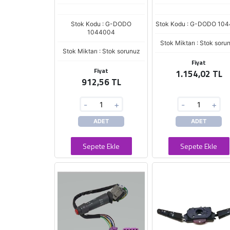
Stok Kodu : G-DODO
Stok Kodu : G-DODO 104
1044004
Stok Miktarı : Stok soru
Stok Miktarı : Stok sorunuz
Fiyat
Fiyat
1.154,02 TL
912,56 TL
-
+
-
+
ADET
ADET
Sepete Ekle
Sepete Ekle