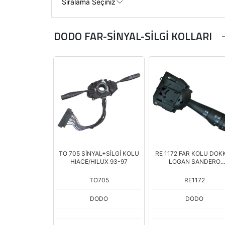
DODO FAR-SİNYAL-SİLGİ KOLLARI
TO 705 SİNYAL+SİLGİ KOLU
RE 1172 FAR KOLU DOK
HIACE/HILUX 93-97
LOGAN SANDERO
KORNA+ÖN+ARK
TO705
RE1172
DODO
DODO