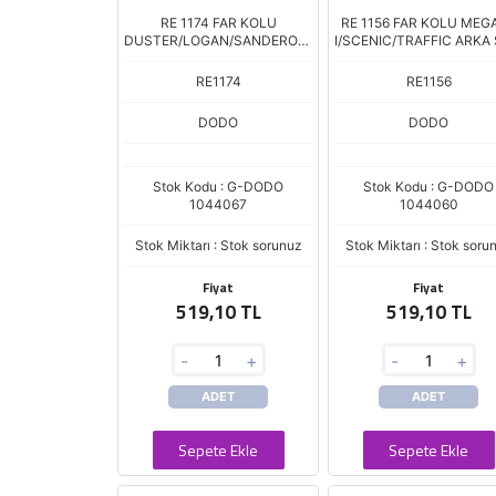
RE 1174 FAR KOLU
RE 1156 FAR KOLU MEG
DUSTER/LOGAN/SANDERO/C
I/SCENIC/TRAFFIC ARKA 
APTUR ARKA
RE1174
RE1156
DODO
DODO
Stok Kodu : G-DODO
Stok Kodu : G-DODO
1044067
1044060
Stok Miktarı : Stok sorunuz
Stok Miktarı : Stok soru
Fiyat
Fiyat
519,10 TL
519,10 TL
-
+
-
+
ADET
ADET
Sepete Ekle
Sepete Ekle