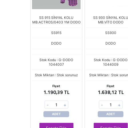
SS 915 SİNYAL KOLU
SS 930 SİNYAL KOL
MB.ACTROS/0403 YM DODO
MB.VİTO DODO
SS915
SS930
DODO
DODO
Stok Kodu : G-DODO
Stok Kodu : G-DODO
1044007
1044009
Stok Miktarı : Stok sorunuz
Stok Miktarı : Stok soru
Fiyat
Fiyat
1.190,39 TL
1.638,12 TL
-
+
-
+
ADET
ADET
Sepete Ekle
Sepete Ekle