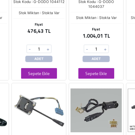
Stok Kodu : G-DODO 1044112
Stok Kodu : G-DODO
1044037
Stok Miktarı : Stokta Var
ar
Stok Miktarı : Stokta Var
St
Fiyat
Fiyat
476,43 TL
1.004,01 TL
-
+
-
+
ADET
ADET
Sepete Ekle
Sepete Ekle