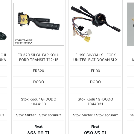
O II
FR 320 SİLGİ+FAR KOLU
FI 190 SİNYAL+SİLECEK
RKA
FORD TRANSIT T12-15
ÜNİTESİ FIAT DOGAN SLX
FR320
FI190
DODO
DODO
Stok Kodu : G-DODO
Stok Kodu : G-DODO
1044113
1044031
nuz
Stok Miktarı : Stok sorunuz
Stok Miktarı : Stok sorunuz
St
Fiyat
Fiyat
464,00 TL
858,45 TL