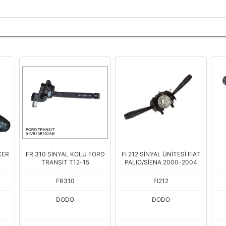
KER
FR 310 SİNYAL KOLU FORD
FI 212 SİNYAL ÜNİTESİ FİAT
TRANSIT T12-15
PALIO/SİENA 2000-2004
FR310
FI212
DODO
DODO