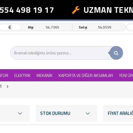
498 19 17
UZMAN TEKNİK D
€
Alış
54,7365
Satış
54,9559
ATOR
ELEKTRİK
MEKANİK
KAPORTA VE DİĞER AKSAMLAR
YENİ Ü
I
STOK DURUMU
FİYAT ARALIĞ