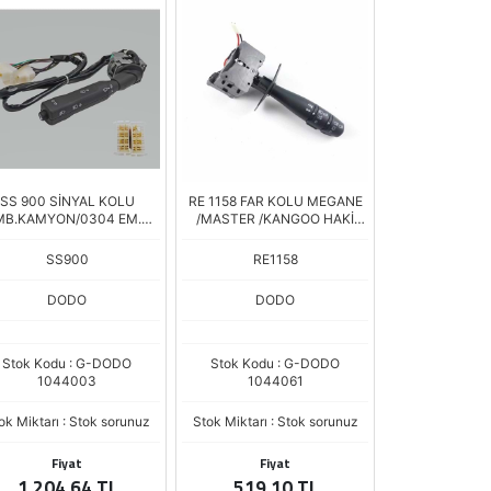
SS 900 SİNYAL KOLU
RE 1158 FAR KOLU MEGANE
MB.KAMYON/0304 EM.
/MASTER /KANGOO HAKİ
DODO
DODO
SS900
RE1158
DODO
DODO
Stok Kodu : G-DODO
Stok Kodu : G-DODO
1044003
1044061
ok Miktarı : Stok sorunuz
Stok Miktarı : Stok sorunuz
Fiyat
Fiyat
1.204,64 TL
519,10 TL