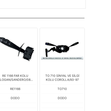
RE 1166 FAR KOLU
TO 710 SİNYAL VE SİLGİ
LOGAN/SANDERO/08
KOLU COROLLA/93-97
KORNALI ARKA SİS
RE1166
TO710
DODO
DODO