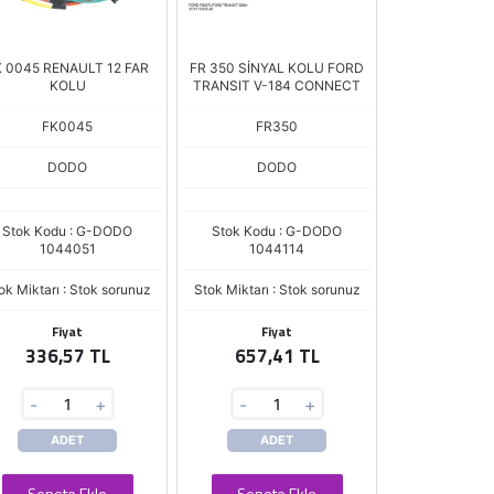
K 0045 RENAULT 12 FAR
FR 350 SİNYAL KOLU FORD
KOLU
TRANSIT V-184 CONNECT
FK0045
FR350
DODO
DODO
Stok Kodu : G-DODO
Stok Kodu : G-DODO
1044051
1044114
ok Miktarı : Stok sorunuz
Stok Miktarı : Stok sorunuz
Fiyat
Fiyat
336,57 TL
657,41 TL
-
+
-
+
ADET
ADET
Sepete Ekle
Sepete Ekle