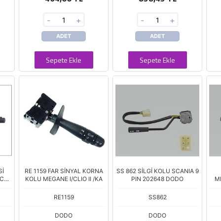
-
+
-
+
ADET
ADET
Sepete Ekle
Sepete Ekle
Sİ
RE 1159 FAR SİNYAL KORNA
SS 862 SİLGİ KOLU SCANIA 9
ECEK
KOLU MEGANE I/CLIO II /KA
PIN 202648 DODO
M
RE1159
SS862
DODO
DODO