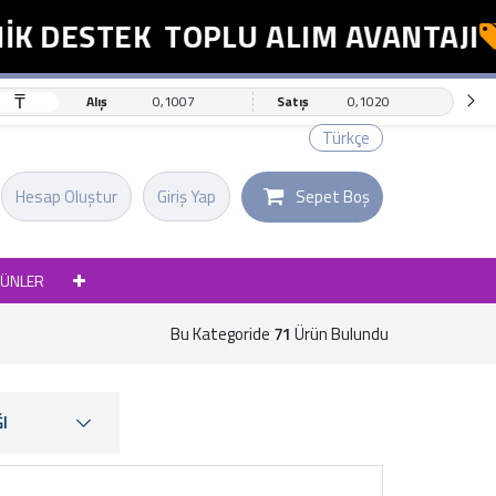
ESTEK
TOPLU ALIM AVANTAJI
ES
₸
Alış
0,1007
Satış
0,1020
Türkçe
Hesap Oluştur
Giriş Yap
Sepet Boş
RÜNLER
Bu Kategoride
71
Ürün Bulundu
I