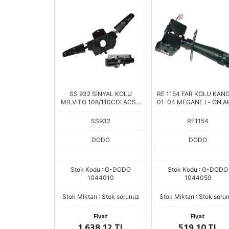
SS 932 SİNYAL KOLU
RE 1154 FAR KOLU KANG
MB.VITO 108/110CDI ACSLI
01-04 MEGANE I - ÖN A
DODO
SS932
RE1154
DODO
DODO
Stok Kodu : G-DODO
Stok Kodu : G-DODO
1044010
1044059
Stok Miktarı : Stok sorunuz
Stok Miktarı : Stok soru
Fiyat
Fiyat
1.638,12 TL
519,10 TL