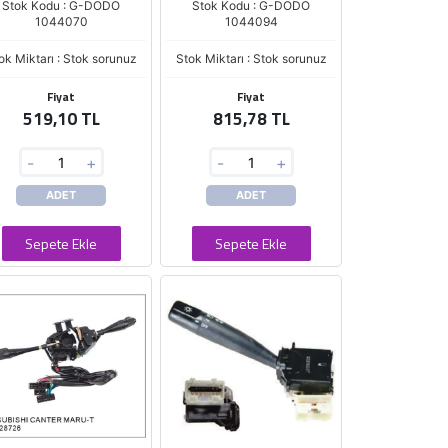
Stok Kodu : G-DODO
Stok Kodu : G-DODO
1044070
1044094
ok Miktarı : Stok sorunuz
Stok Miktarı : Stok sorunuz
Fiyat
Fiyat
519,10 TL
815,78 TL
-
+
-
+
ADET
ADET
Sepete Ekle
Sepete Ekle