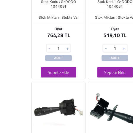
Stok Kodu : G-DODO
Stok Kodu : G-DODO
1044091
1044064
Stok Miktarı : Stokta Var
Stok Miktarı : Stokta V
Fiyat
Fiyat
764,28 TL
519,10 TL
-
+
-
+
ADET
ADET
Sepete Ekle
Sepete Ekle