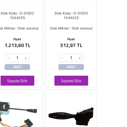
Stok Kodu : G-DODO
Stok Kodu : G-DODO
1044005
1044023
ok Miktarı : Stok sorunuz
Stok Miktarı : Stok sorunuz
Fiyat
Fiyat
1.213,60 TL
512,97 TL
-
+
-
+
ADET
ADET
Sepete Ekle
Sepete Ekle