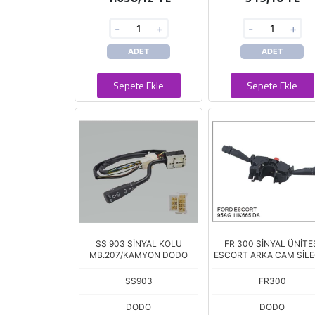
-
+
-
+
ADET
ADET
Sepete Ekle
Sepete Ekle
SS 903 SİNYAL KOLU
FR 300 SİNYAL ÜNİTE
MB.207/KAMYON DODO
ESCORT ARKA CAM SİL
AYAR
SS903
FR300
DODO
DODO