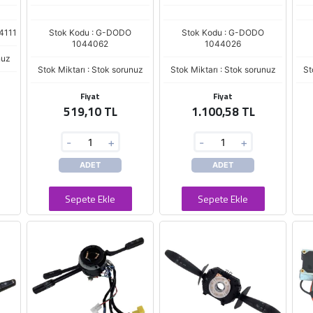
4111
Stok Kodu : G-DODO
Stok Kodu : G-DODO
1044062
1044026
nuz
Stok Miktarı : Stok sorunuz
Stok Miktarı : Stok sorunuz
St
Fiyat
Fiyat
519,10 TL
1.100,58 TL
-
+
-
+
ADET
ADET
Sepete Ekle
Sepete Ekle