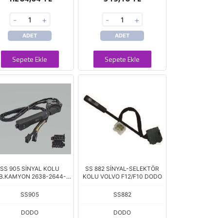
-
+
-
+
ADET
ADET
Sepete Ekle
Sepete Ekle
SS 905 SİNYAL KOLU
SS 882 SİNYAL-SELEKTÖR
B.KAMYON 2638-2644-
KOLU VOLVO F12/F10 DODO
3538 DODO
SS905
SS882
DODO
DODO