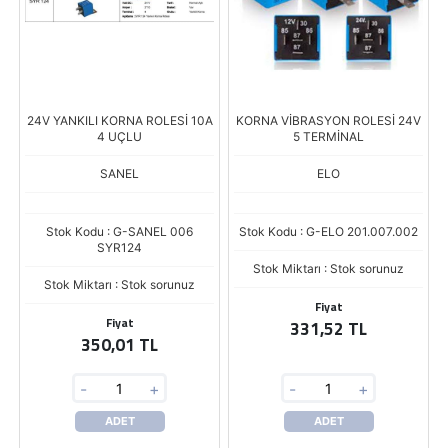
24V YANKILI KORNA ROLESİ 10A
KORNA VİBRASYON ROLESİ 24V
4 UÇLU
5 TERMİNAL
SANEL
ELO
Stok Kodu : G-SANEL 006
Stok Kodu : G-ELO 201.007.002
SYR124
Stok Miktarı : Stok sorunuz
Stok Miktarı : Stok sorunuz
Fiyat
Fiyat
331,52 TL
350,01 TL
-
+
-
+
ADET
ADET