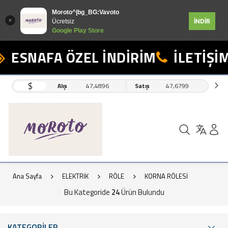
Moroto^|bg_BG:Vavoto
İNDİR
Ücretsiz
Google Play Store
SNAFA ÖZEL İNDİRİM
İLETİŞİM: 0
$
Alış
47,4896
Satış
47,6799
Ana Sayfa
ELEKTRİK
RÖLE
KORNA RÖLESİ
Bu Kategoride
24
Ürün Bulundu
KATEGORİLER