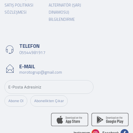
SATIŞ POLITIKASI
ALTERNATÖR (ŞARJ
SÖZLEŞMESI
DINAMOSU)
BILGILENDIRME
TELEFON
05544981917
E-MAIL
morotogrup@gmail.com
Abone Ol
Abonelikten Çıkar
Instagram
Facebook