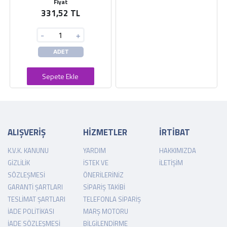
Fiyat
331,52 TL
-
+
ADET
Sepete Ekle
ALIŞVERİŞ
HİZMETLER
İRTİBAT
K.V.K. KANUNU
YARDIM
HAKKIMIZDA
GIZLILIK
İSTEK VE
İLETIŞIM
SÖZLEŞMESI
ÖNERILERINIZ
GARANTI ŞARTLARI
SIPARIŞ TAKIBI
TESLIMAT ŞARTLARI
TELEFONLA SIPARIŞ
İADE POLITIKASI
MARŞ MOTORU
İADE SÖZLEŞMESI
BILGILENDIRME