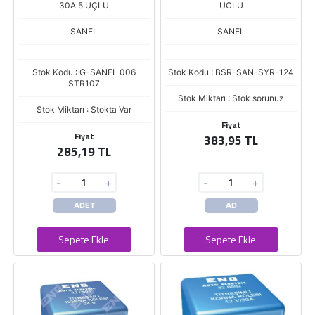
30A 5 UÇLU
UCLU
SANEL
SANEL
Stok Kodu : G-SANEL 006
Stok Kodu : BSR-SAN-SYR-124
STR107
Stok Miktarı : Stok sorunuz
Stok Miktarı : Stokta Var
Fiyat
Fiyat
383,95 TL
285,19 TL
-
+
-
+
ADET
AD
Sepete Ekle
Sepete Ekle