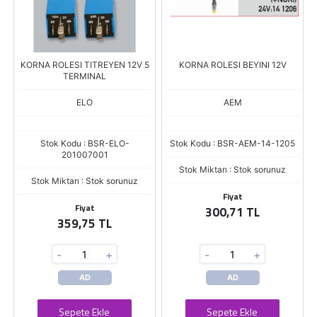
KORNA ROLESI TITREYEN 12V 5
KORNA ROLESI BEYINI 12V
TERMINAL
ELO
AEM
Stok Kodu : BSR-ELO-
Stok Kodu : BSR-AEM-14-1205
201007001
Stok Miktarı : Stok sorunuz
Stok Miktarı : Stok sorunuz
Fiyat
Fiyat
300,71 TL
359,75 TL
-
+
-
+
AD
AD
Sepete Ekle
Sepete Ekle