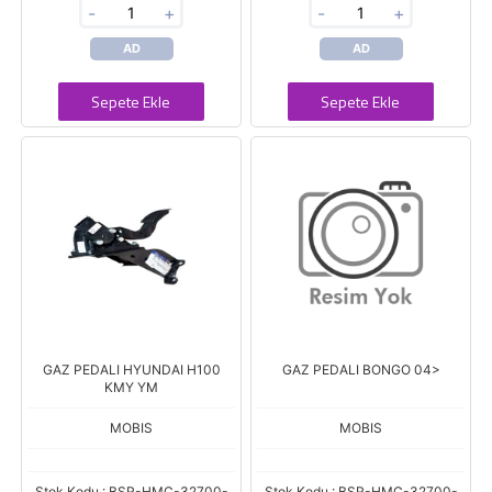
-
+
-
+
AD
AD
Sepete Ekle
Sepete Ekle
GAZ PEDALI HYUNDAI H100
GAZ PEDALI BONGO 04>
KMY YM
MOBIS
MOBIS
Stok Kodu : BSR-HMC-32700-
Stok Kodu : BSR-HMC-32700-