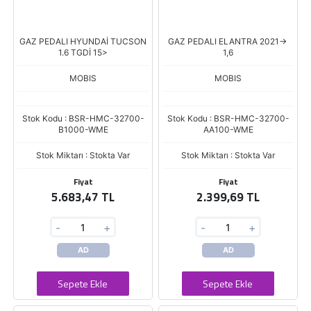
GAZ PEDALI HYUNDAİ TUCSON
GAZ PEDALI ELANTRA 2021->
1.6 TGDİ 15>
1,6
MOBIS
MOBIS
Stok Kodu : BSR-HMC-32700-
Stok Kodu : BSR-HMC-32700-
B1000-WME
AA100-WME
Stok Miktarı : Stokta Var
Stok Miktarı : Stokta Var
Fiyat
Fiyat
5.683,47 TL
2.399,69 TL
-
+
-
+
AD
AD
Sepete Ekle
Sepete Ekle