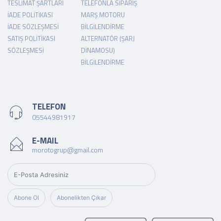
TESLIMAT ŞARTLARI
TELEFONLA SIPARIŞ
İADE POLITIKASI
MARŞ MOTORU
İADE SÖZLEŞMESI
BILGILENDIRME
SATIŞ POLITIKASI
ALTERNATÖR (ŞARJ
SÖZLEŞMESI
DINAMOSU)
BILGILENDIRME
TELEFON
05544981917
E-MAIL
morotogrup@gmail.com
Abone Ol
Abonelikten Çıkar