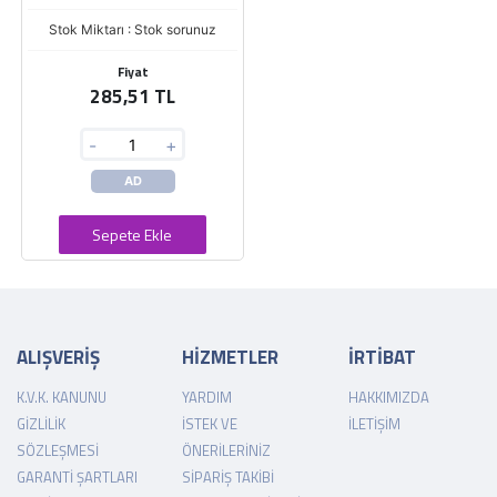
Stok Miktarı : Stok sorunuz
Fiyat
285,51 TL
-
+
AD
Sepete Ekle
ALIŞVERİŞ
HİZMETLER
İRTİBAT
K.V.K. KANUNU
YARDIM
HAKKIMIZDA
GIZLILIK
İSTEK VE
İLETIŞIM
SÖZLEŞMESI
ÖNERILERINIZ
GARANTI ŞARTLARI
SIPARIŞ TAKIBI