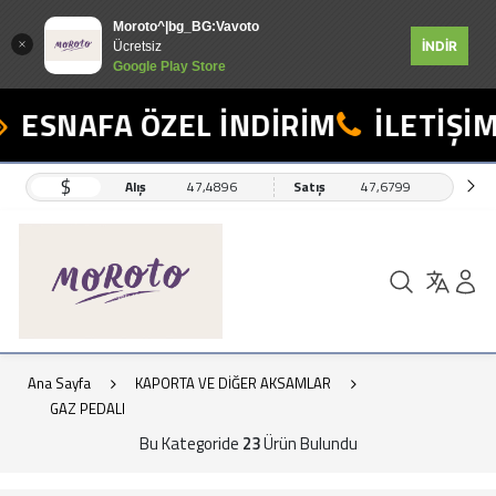
Moroto^|bg_BG:Vavoto
İNDİR
Ücretsiz
Google Play Store
ESNAFA ÖZEL İNDİRİM
İLETİŞİM: 
$
Alış
47,4896
Satış
47,6799
Ana Sayfa
KAPORTA VE DİĞER AKSAMLAR
GAZ PEDALI
Bu Kategoride
23
Ürün Bulundu