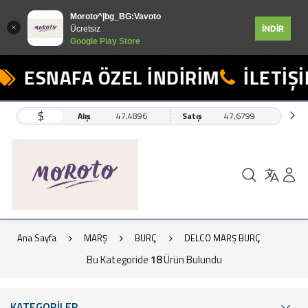
Moroto^|bg_BG:Vavoto
İNDİR
Ücretsiz
Google Play Store
ESNAFA ÖZEL İNDİRİM
İLETİŞİM:
$
Alış
47,4896
Satış
47,6799
Ana Sayfa
MARŞ
BURÇ
DELCO MARŞ BURÇ
Bu Kategoride
18
Ürün Bulundu
KATEGORİLER