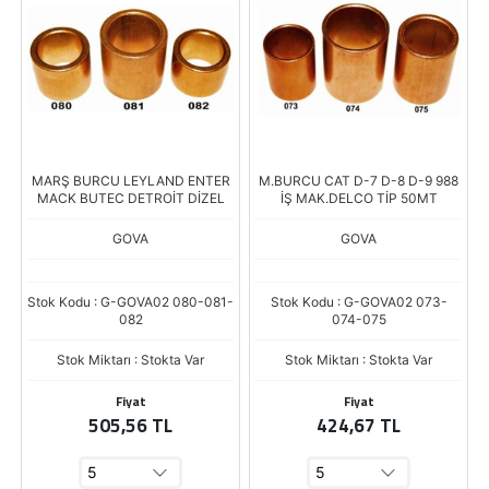
MARŞ BURCU LEYLAND ENTER
M.BURCU CAT D-7 D-8 D-9 988
MACK BUTEC DETROİT DİZEL
İŞ MAK.DELCO TİP 50MT
GOVA
GOVA
Stok Kodu : G-GOVA02 080-081-
Stok Kodu : G-GOVA02 073-
082
074-075
Stok Miktarı : Stokta Var
Stok Miktarı : Stokta Var
Fiyat
Fiyat
505,56 TL
424,67 TL