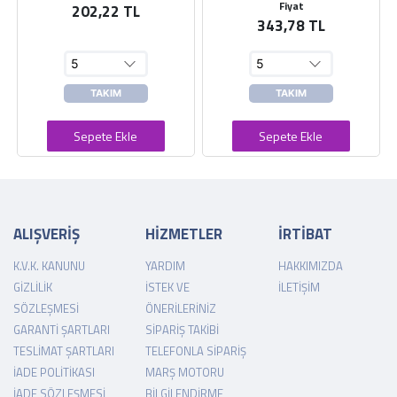
Fiyat
202,22 TL
343,78 TL
TAKIM
TAKIM
Sepete Ekle
Sepete Ekle
ALIŞVERİŞ
HİZMETLER
İRTİBAT
K.V.K. KANUNU
YARDIM
HAKKIMIZDA
GIZLILIK
İSTEK VE
İLETIŞIM
SÖZLEŞMESI
ÖNERILERINIZ
GARANTI ŞARTLARI
SIPARIŞ TAKIBI
TESLIMAT ŞARTLARI
TELEFONLA SIPARIŞ
İADE POLITIKASI
MARŞ MOTORU
İADE SÖZLEŞMESI
BILGILENDIRME