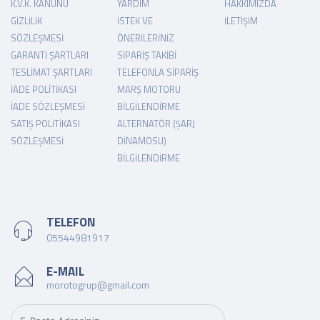
K.V.K. KANUNU
YARDIM
HAKKIMIZDA
GIZLILIK
İSTEK VE
İLETIŞIM
SÖZLEŞMESI
ÖNERILERINIZ
GARANTI ŞARTLARI
SIPARIŞ TAKIBI
TESLIMAT ŞARTLARI
TELEFONLA SIPARIŞ
İADE POLITIKASI
MARŞ MOTORU
İADE SÖZLEŞMESI
BILGILENDIRME
SATIŞ POLITIKASI
ALTERNATÖR (ŞARJ
SÖZLEŞMESI
DINAMOSU)
BILGILENDIRME
TELEFON
05544981917
E-MAIL
morotogrup@gmail.com