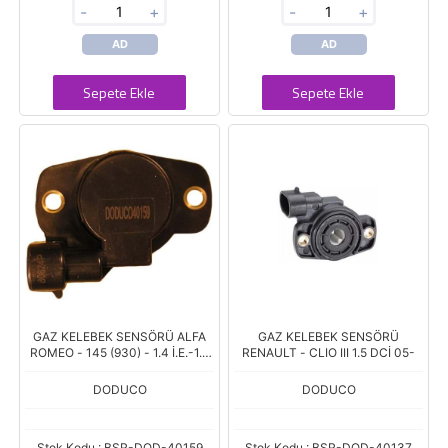
-
+
-
+
AD
AD
Sepete Ekle
Sepete Ekle
GAZ KELEBEK SENSÖRÜ ALFA
GAZ KELEBEK SENSÖRÜ
ROMEO - 145 (930) - 1.4 İ.E.-1.6
RENAULT - CLIO III 1.5 DCİ 05-
İ.E. 94-96, ALFA ROMEO - 146
(930) - 1.4 İ
DODUCO
DODUCO
Stok Kodu : BSR-DOD-40159
Stok Kodu : BSR-DOD-40137