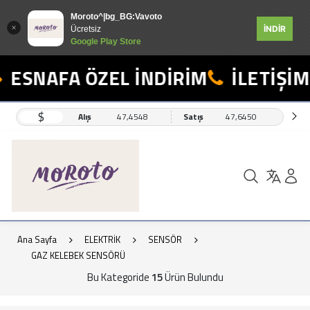
Moroto^|bg_BG:Vavoto
İNDİR
Ücretsiz
Google Play Store
ESNAFA ÖZEL İNDİRİM
İLETİŞİM:
$
Alış
47,4548
Satış
47,6450
Ana Sayfa
ELEKTRİK
SENSÖR
GAZ KELEBEK SENSÖRÜ
Bu Kategoride
15
Ürün Bulundu