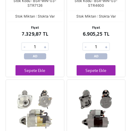
Stok Kodu : BSR-WIN-03-
Stok Kodu : BSR-WIN-03-
STR7126
STR4600
Stok Miktarı : Stokta Var
Stok Miktarı : Stokta Var
Fiyat
Fiyat
7.329,87 TL
6.905,25 TL
-
+
-
+
AD
AD
Sepete Ekle
Sepete Ekle