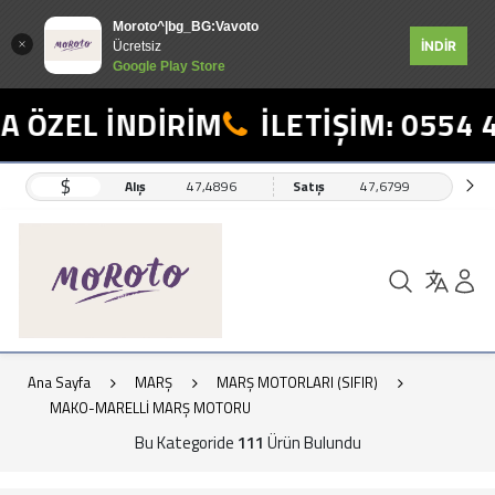
Moroto^|bg_BG:Vavoto
İNDİR
Ücretsiz
Google Play Store
L İNDİRİM
İLETİŞİM: 0554 498 1
$
Alış
47,4896
Satış
47,6799
Ana Sayfa
MARŞ
MARŞ MOTORLARI (SIFIR)
MAKO-MARELLİ MARŞ MOTORU
Bu Kategoride
111
Ürün Bulundu