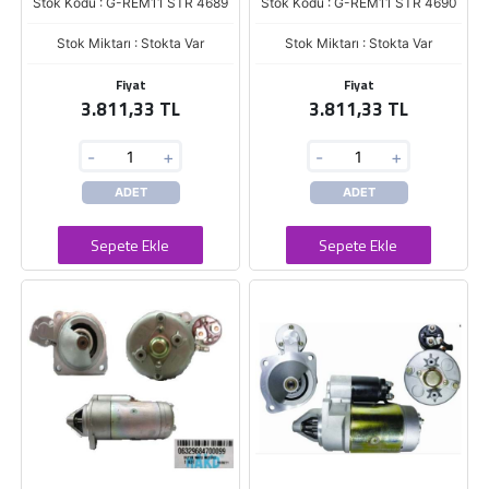
Stok Kodu : G-REM11 STR 4689
Stok Kodu : G-REM11 STR 4690
Stok Miktarı : Stokta Var
Stok Miktarı : Stokta Var
Fiyat
Fiyat
3.811,33 TL
3.811,33 TL
-
+
-
+
ADET
ADET
Sepete Ekle
Sepete Ekle