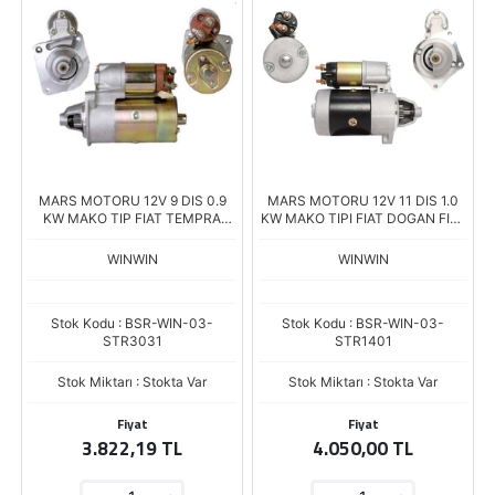
MARS MOTORU 12V 9 DIS 0.9
MARS MOTORU 12V 11 DIS 1.0
KW MAKO TIP FIAT TEMPRA
KW MAKO TIPI FIAT DOGAN FIAT
DOGAN SLX TIPO 63223031
SAHIN FIAT KARTAL 1,600 EM
STR-4690
63291401 STR4689
WINWIN
WINWIN
Stok Kodu : BSR-WIN-03-
Stok Kodu : BSR-WIN-03-
STR3031
STR1401
Stok Miktarı : Stokta Var
Stok Miktarı : Stokta Var
Fiyat
Fiyat
3.822,19 TL
4.050,00 TL