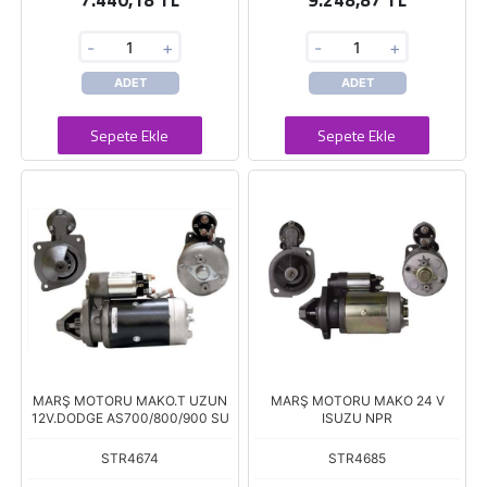
7.440,18 TL
9.248,87 TL
-
+
-
+
ADET
ADET
Sepete Ekle
Sepete Ekle
MARŞ MOTORU MAKO.T UZUN
MARŞ MOTORU MAKO 24 V
12V.DODGE AS700/800/900 SU
ISUZU NPR
STR4674
STR4685