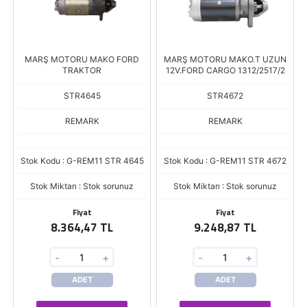
MARŞ MOTORU MAKO FORD
MARŞ MOTORU MAKO.T UZUN
TRAKTOR
12V.FORD CARGO 1312/2517/2
STR4645
STR4672
REMARK
REMARK
Stok Kodu : G-REM11 STR 4645
Stok Kodu : G-REM11 STR 4672
Stok Miktarı : Stok sorunuz
Stok Miktarı : Stok sorunuz
Fiyat
Fiyat
8.364,47 TL
9.248,87 TL
-
+
-
+
ADET
ADET