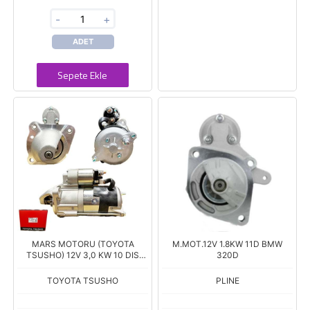
-
+
ADET
Sepete Ekle
MARS MOTORU (TOYOTA
M.MOT.12V 1.8KW 11D BMW
TSUSHO) 12V 3,0 KW 10 DIS
320D
MASSEY FERGUSON / PERKINS /
JCB HIDROMEK ERKUNT
TOYOTA TSUSHO
PLINE
TRAKTOR (2873K405)