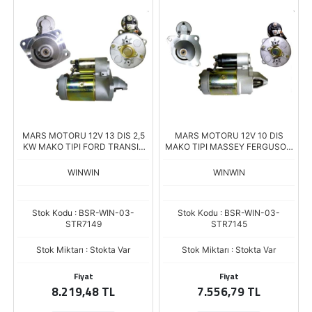
MARS MOTORU 12V 13 DIS 2,5
MARS MOTORU 12V 10 DIS
KW MAKO TIPI FORD TRANSIT
MAKO TIPI MASSEY FERGUSON
M15 T12 T15 V190 2.4L 2,5L
135 165 STR-4656
STR-4660
WINWIN
WINWIN
Stok Kodu : BSR-WIN-03-
Stok Kodu : BSR-WIN-03-
STR7149
STR7145
Stok Miktarı : Stokta Var
Stok Miktarı : Stokta Var
Fiyat
Fiyat
8.219,48 TL
7.556,79 TL