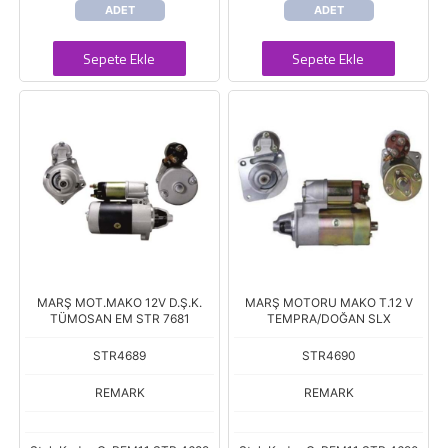
ADET
ADET
Sepete Ekle
Sepete Ekle
MARŞ MOT.MAKO 12V D.Ş.K.
MARŞ MOTORU MAKO T.12 V
TÜMOSAN EM STR 7681
TEMPRA/DOĞAN SLX
STR4689
STR4690
REMARK
REMARK