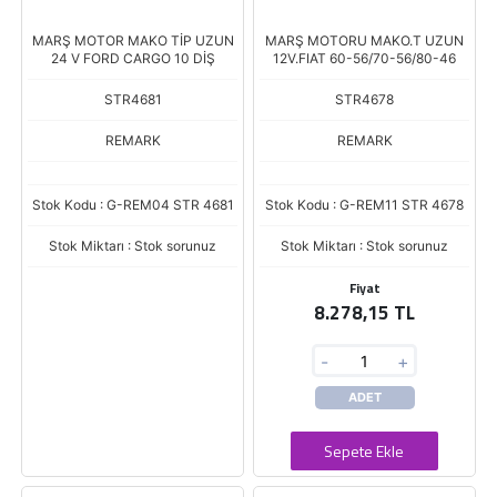
MARŞ MOTOR MAKO TİP UZUN
MARŞ MOTORU MAKO.T UZUN
24 V FORD CARGO 10 DİŞ
12V.FIAT 60-56/70-56/80-46
STR4681
STR4678
REMARK
REMARK
Stok Kodu : G-REM04 STR 4681
Stok Kodu : G-REM11 STR 4678
Stok Miktarı : Stok sorunuz
Stok Miktarı : Stok sorunuz
Fiyat
8.278,15 TL
-
+
ADET
Sepete Ekle