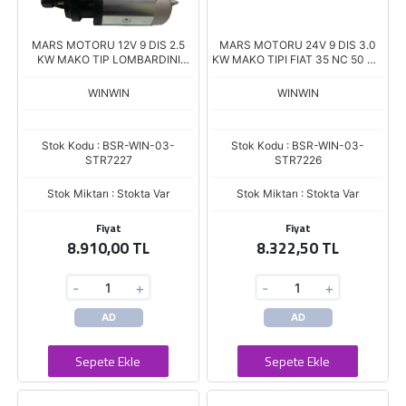
MARS MOTORU 12V 9 DIS 2.5
MARS MOTORU 24V 9 DIS 3.0
KW MAKO TIP LOMBARDINI
KW MAKO TIPI FIAT 35 NC 50 NC
6LD-325 360-3LD-450-510
OTOYOL STR-4680
TERS DONUS
WINWIN
WINWIN
Stok Kodu : BSR-WIN-03-
Stok Kodu : BSR-WIN-03-
STR7227
STR7226
Stok Miktarı : Stokta Var
Stok Miktarı : Stokta Var
Fiyat
Fiyat
8.910,00 TL
8.322,50 TL
-
+
-
+
AD
AD
Sepete Ekle
Sepete Ekle