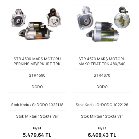
STR 4590 MARŞ MOTORU
STR 4670 MARŞ MOTORU
PERKINS MF/ERKURT TRK
MAKO TFİAT TRK 480/640
STR4590
STR4670
DODO
DODO
Stok Kodu : G-DODO 1022118
Stok Kodu : G-DODO 1022126
Stok Miktarı : Stokta Var
Stok Miktarı : Stokta Var
Fiyat
Fiyat
5.479,64 TL
6.408,43 TL