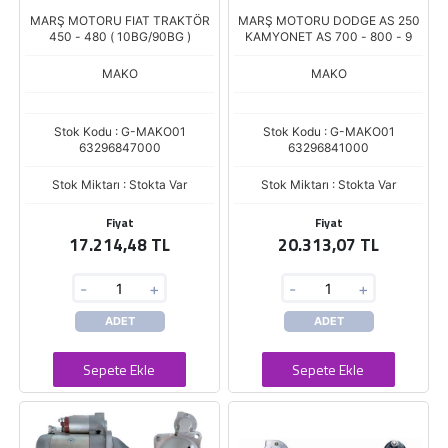
MARŞ MOTORU FIAT TRAKTÖR
MARŞ MOTORU DODGE AS 250
450 - 480 ( 10BG/90BG )
KAMYONET AS 700 - 800 - 9
MAKO
MAKO
Stok Kodu : G-MAKO01
Stok Kodu : G-MAKO01
63296847000
63296841000
Stok Miktarı : Stokta Var
Stok Miktarı : Stokta Var
Fiyat
Fiyat
17.214,48 TL
20.313,07 TL
-
+
-
+
ADET
ADET
Sepete Ekle
Sepete Ekle