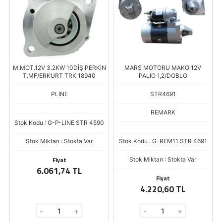
M.MOT.12V 3.2KW 10DİŞ PERKIN
MARŞ MOTORU MAKO 12V
T.MF/ERKURT TRK 18940
PALIO 1,2/DOBLO
PLINE
STR4691
REMARK
Stok Kodu : G-P-LINE STR 4590
Stok Miktarı : Stokta Var
Stok Kodu : G-REM11 STR 4691
Fiyat
Stok Miktarı : Stokta Var
6.061,74 TL
Fiyat
4.220,60 TL
-
+
-
+