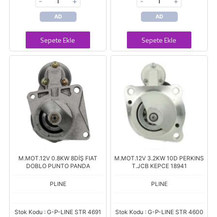
-
+
-
+
AD
AD
Sepete Ekle
Sepete Ekle
M.MOT.12V 0.8KW 8DİŞ FIAT
M.MOT.12V 3.2KW 10D PERKINS
DOBLO PUNTO PANDA
T.JCB KEPCE 18941
PLINE
PLINE
Stok Kodu : G-P-LINE STR 4691
Stok Kodu : G-P-LINE STR 4600