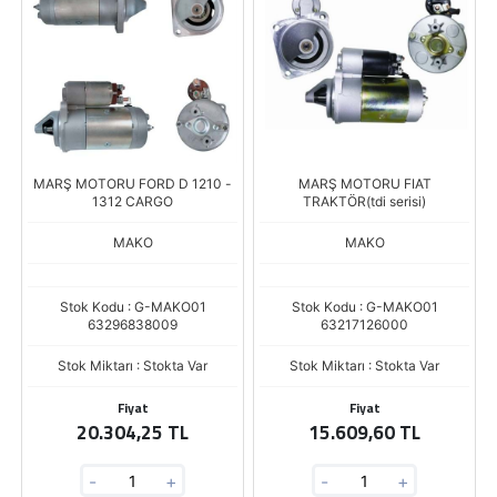
MARŞ MOTORU FORD D 1210 -
MARŞ MOTORU FIAT
1312 CARGO
TRAKTÖR(tdi serisi)
MAKO
MAKO
Stok Kodu : G-MAKO01
Stok Kodu : G-MAKO01
63296838009
63217126000
Stok Miktarı : Stokta Var
Stok Miktarı : Stokta Var
Fiyat
Fiyat
20.304,25 TL
15.609,60 TL
-
+
-
+