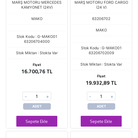
MARŞ MOTORU MERCEDES
MARŞ MOTORU FORD CARGO
KAMYONET (24V)
(24 V)
MAKO
63206702
MAKO
Stok Kodu : G-MAKO01
63206704000
Stok Kodu : G-MAKO01
Stok Miktarı : Stokta Var
63206702009
Fiyat
Stok Miktarı : Stokta Var
16.700,76 TL
Fiyat
19.932,89 TL
-
+
-
+
ADET
ADET
Sepete Ekle
Sepete Ekle