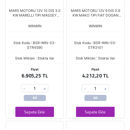
MARS MOTORU 12V 10 DIS 3.0
MARS MOTORU 12V 9 DIS 0.9
KW MARELLI TIPI MASSEY
KW MAKO TIPI FIAT DOGAN
FERGUSON ERKUNT 03-
SAHIN KARTAL UNO TEMPRA
HIDROMEK KEPCE LOADER
STR-4692 63223101
WINWIN
WINWIN
Stok Kodu : BSR-WIN-03-
Stok Kodu : BSR-WIN-03-
STR4590
STR3101
Stok Miktarı : Stokta Var
Stok Miktarı : Stokta Var
Fiyat
Fiyat
6.905,25 TL
4.212,20 TL
-
+
-
+
AD
AD
Sepete Ekle
Sepete Ekle