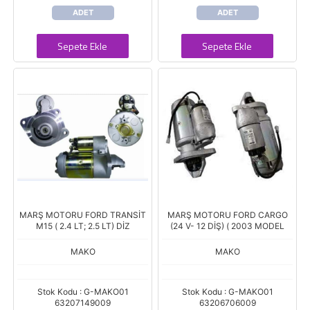
ADET
ADET
Sepete Ekle
Sepete Ekle
MARŞ MOTORU FORD TRANSİT
MARŞ MOTORU FORD CARGO
M15 ( 2.4 LT; 2.5 LT) DİZ
(24 V- 12 DİŞ) ( 2003 MODEL
MAKO
MAKO
Stok Kodu : G-MAKO01
Stok Kodu : G-MAKO01
63207149009
63206706009