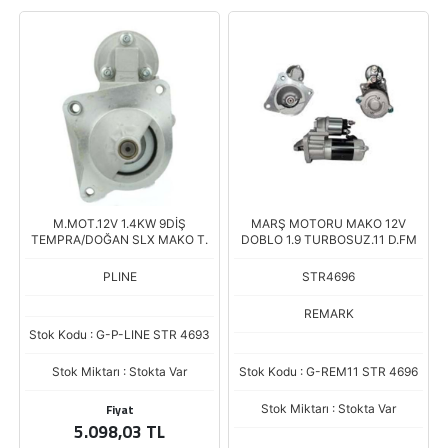
M.MOT.12V 1.4KW 9DİŞ
MARŞ MOTORU MAKO 12V
TEMPRA/DOĞAN SLX MAKO T.
DOBLO 1.9 TURBOSUZ.11 D.FM
PLINE
STR4696
REMARK
Stok Kodu : G-P-LINE STR 4693
Stok Miktarı : Stokta Var
Stok Kodu : G-REM11 STR 4696
Fiyat
Stok Miktarı : Stokta Var
5.098,03 TL