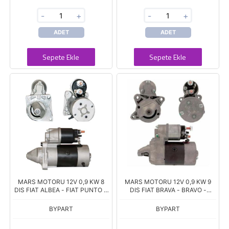
-
+
-
+
ADET
ADET
Sepete Ekle
Sepete Ekle
MARS MOTORU 12V 0,9 KW 8
MARS MOTORU 12V 0,9 KW 9
DIS FIAT ALBEA - FIAT PUNTO II.
DIS FIAT BRAVA - BRAVO -
1.2 - 1.4 BENZINLI (63103031)
MAREA 1.4 (63102003)
BYPART
BYPART