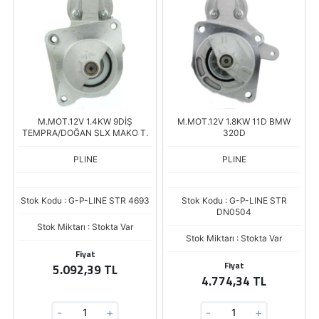
M.MOT.12V 1.4KW 9DİŞ
M.MOT.12V 1.8KW 11D BMW
TEMPRA/DOĞAN SLX MAKO T.
320D
PLINE
PLINE
Stok Kodu : G-P-LINE STR 4693
Stok Kodu : G-P-LINE STR
DN0504
Stok Miktarı : Stokta Var
Stok Miktarı : Stokta Var
Fiyat
Fiyat
5.092,39 TL
4.774,34 TL
-
+
-
+