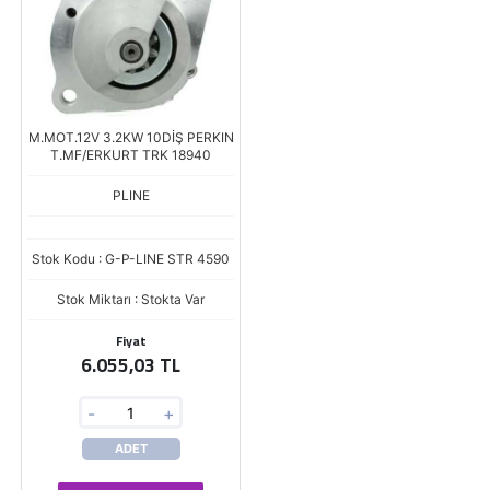
M.MOT.12V 3.2KW 10DİŞ PERKIN
T.MF/ERKURT TRK 18940
PLINE
Stok Kodu : G-P-LINE STR 4590
Stok Miktarı : Stokta Var
Fiyat
6.055,03 TL
-
+
ADET