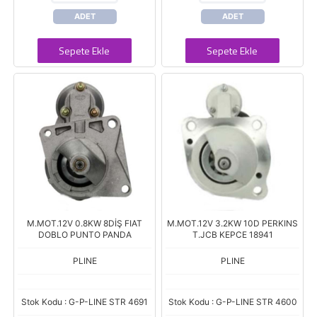
ADET
ADET
Sepete Ekle
Sepete Ekle
M.MOT.12V 0.8KW 8DİŞ FIAT
M.MOT.12V 3.2KW 10D PERKINS
DOBLO PUNTO PANDA
T.JCB KEPCE 18941
PLINE
PLINE
Stok Kodu : G-P-LINE STR 4691
Stok Kodu : G-P-LINE STR 4600