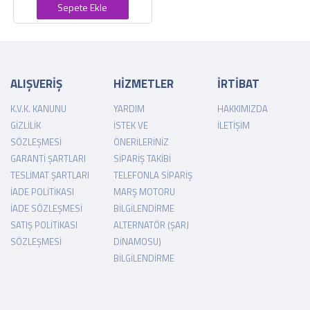
Sepete Ekle
ALIŞVERİŞ
HİZMETLER
İRTİBAT
K.V.K. KANUNU
YARDIM
HAKKIMIZDA
GIZLILIK
İSTEK VE
İLETIŞIM
SÖZLEŞMESI
ÖNERILERINIZ
GARANTI ŞARTLARI
SIPARIŞ TAKIBI
TESLIMAT ŞARTLARI
TELEFONLA SIPARIŞ
İADE POLITIKASI
MARŞ MOTORU
İADE SÖZLEŞMESI
BILGILENDIRME
SATIŞ POLITIKASI
ALTERNATÖR (ŞARJ
SÖZLEŞMESI
DINAMOSU)
BILGILENDIRME