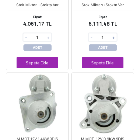
Stok Miktarı : Stokta Var
Stok Miktarı : Stokta Var
Fiyat
Fiyat
4.061,17 TL
6.111,48 TL
-
+
-
+
ADET
ADET
Sepete Ekle
Sepete Ekle
M.MOT.12V 1.4KW 9DİŞ
M.MOT. 12V 0.9KW 9DİŞ