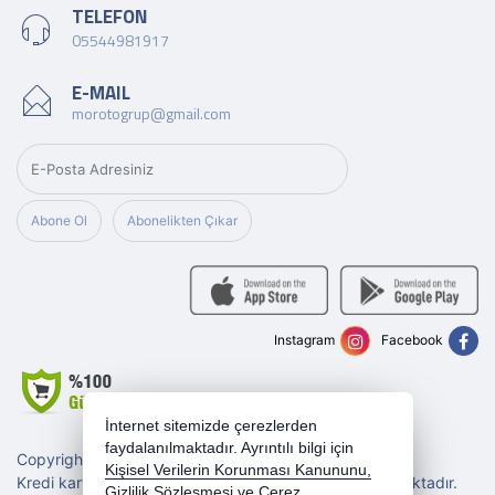
TELEFON
05544981917
E-MAIL
morotogrup@gmail.com
Abone Ol
Abonelikten Çıkar
Instagram
Facebook
İnternet sitemizde çerezlerden
faydalanılmaktadır. Ayrıntılı bilgi için
Copyright 2026 morotogrup.com - Tüm hakları saklıdır.
Kişisel Verilerin Korunması Kanununu,
Kredi kartı bilgileriniz 256bit SSL sertifikası ile korunmaktadır.
Gizlilik Sözleşmesi
ve
Çerez