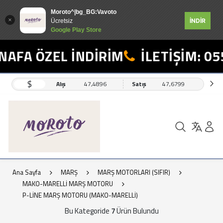
Moroto^|bg_BG:Vavoto
İNDİR
Ücretsiz
Google Play Store
AFA ÖZEL İNDİRİM
İLETİŞİM: 055
$
Alış
47,4896
Satış
47,6799
Ana Sayfa
MARŞ
MARŞ MOTORLARI (SIFIR)
MAKO-MARELLİ MARŞ MOTORU
P-LİNE MARŞ MOTORU (MAKO-MARELLİ)
Bu Kategoride
7
Ürün Bulundu