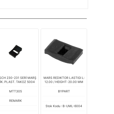
SCH 230-231 SERİ MARŞ
MARS REDIKTOR LASTIGI L:
İK. PLAST. TAKOZ 5004
12.00 / HEIGHT: 20.00 MM
MTT305
BYPART
REMARK
Stok Kodu : B-UML-6004