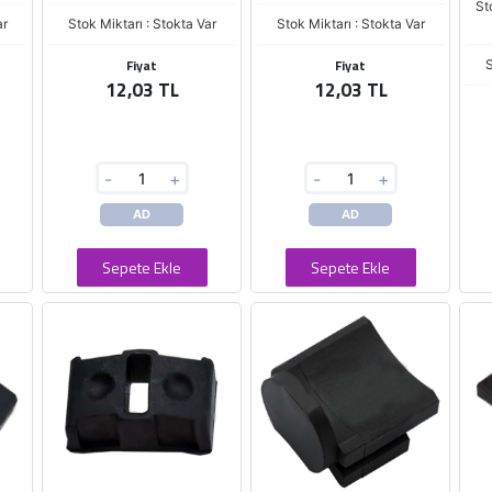
St
ar
Stok Miktarı : Stokta Var
Stok Miktarı : Stokta Var
Fiyat
Fiyat
S
12,03 TL
12,03 TL
-
+
-
+
AD
AD
Sepete Ekle
Sepete Ekle