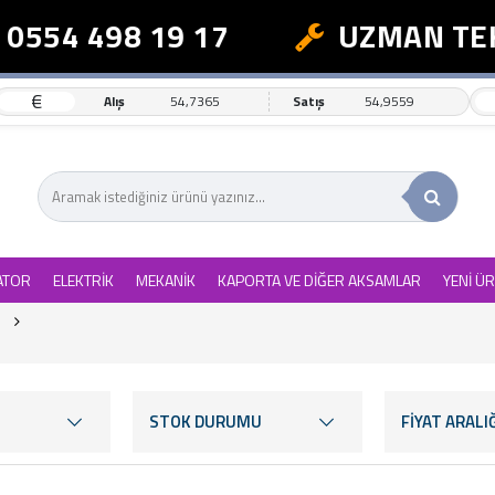
54 498 19 17
UZMAN TEKNİK
€
Alış
54,7365
Satış
54,9559
ATOR
ELEKTRİK
MEKANİK
KAPORTA VE DİĞER AKSAMLAR
YENİ Ü
STOK DURUMU
FİYAT ARALIĞ