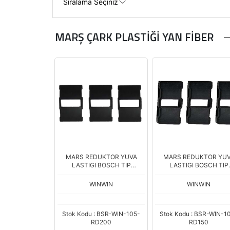
MARŞ ÇARK PLASTİĞİ YAN FİBER
MARS REDUKTOR YUVA
MARS REDUKTOR YU
LASTIGI BOSCH TIP
LASTIGI BOSCH TIP
30*19*7mm
25x14x8mm 223 SERI R
WINWIN
WINWIN
Stok Kodu : BSR-WIN-105-
Stok Kodu : BSR-WIN-1
RD200
RD150