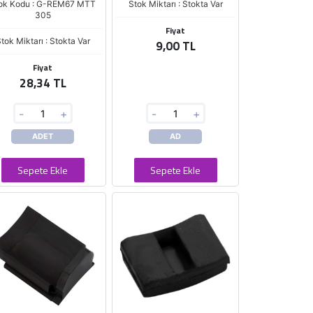
ok Kodu : G-REM67 MTT
Stok Miktarı : Stokta Var
305
Fiyat
tok Miktarı : Stokta Var
9,00 TL
Fiyat
28,34 TL
-
+
-
+
ADET
AD
Sepete Ekle
Sepete Ekle