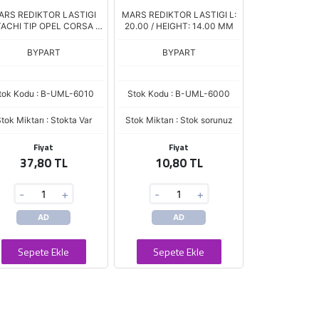
ARS REDIKTOR LASTIGI
MARS REDIKTOR LASTIGI L:
TACHI TIP OPEL CORSA -
20.00 / HEIGHT: 14.00 MM
COMBO
BYPART
BYPART
tok Kodu : B-UML-6010
Stok Kodu : B-UML-6000
tok Miktarı : Stokta Var
Stok Miktarı : Stok sorunuz
Fiyat
Fiyat
37,80 TL
10,80 TL
-
+
-
+
AD
AD
Sepete Ekle
Sepete Ekle