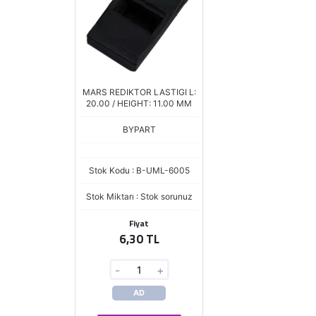
MARS REDIKTOR LASTIGI L:
20.00 / HEIGHT: 11.00 MM
BYPART
Stok Kodu : B-UML-6005
Stok Miktarı : Stok sorunuz
Fiyat
6,30 TL
-
+
AD