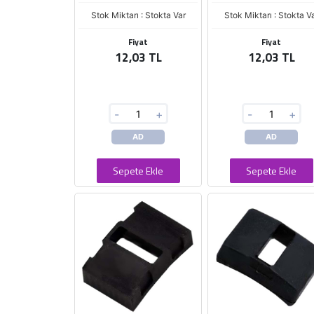
Stok Miktarı : Stokta Var
Stok Miktarı : Stokta V
Fiyat
Fiyat
12,03 TL
12,03 TL
-
+
-
+
AD
AD
Sepete Ekle
Sepete Ekle