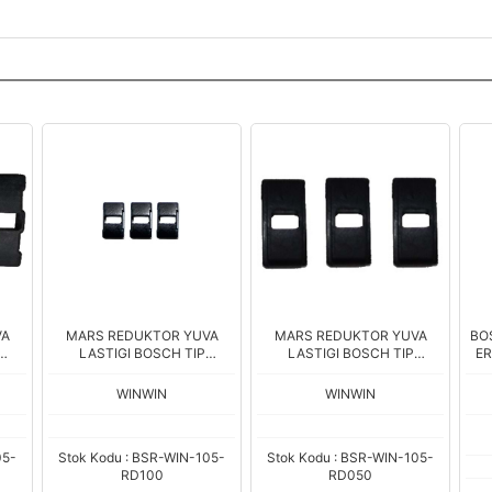
VA
MARS REDUKTOR YUVA
MARS REDUKTOR YUVA
BO
LASTIGI BOSCH TIP
LASTIGI BOSCH TIP
ER
T220
20*15mm
20*12mm
WINWIN
WINWIN
05-
Stok Kodu : BSR-WIN-105-
Stok Kodu : BSR-WIN-105-
RD100
RD050