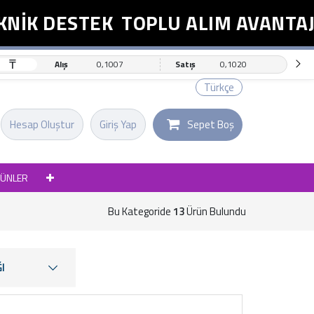
 DESTEK
TOPLU ALIM AVANTAJI
₸
Alış
0,1007
Satış
0,1020
Türkçe
Hesap Oluştur
Giriş Yap
Sepet Boş
RÜNLER
Bu Kategoride
13
Ürün Bulundu
I