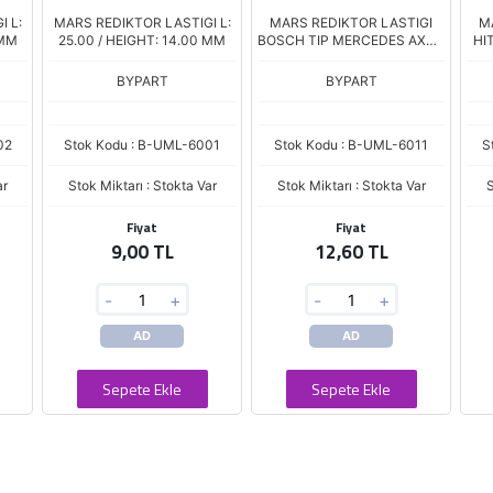
 L:
MARS REDIKTOR LASTIGI L:
MARS REDIKTOR LASTIGI
M
 MM
25.00 / HEIGHT: 14.00 MM
BOSCH TIP MERCEDES AXOR
HI
- ATEGO
BYPART
BYPART
02
Stok Kodu : B-UML-6001
Stok Kodu : B-UML-6011
S
ar
Stok Miktarı : Stokta Var
Stok Miktarı : Stokta Var
S
Fiyat
Fiyat
9,00 TL
12,60 TL
-
+
-
+
AD
AD
Sepete Ekle
Sepete Ekle