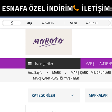
NAFA ÖZEL İNDİRİM
İLETİŞİM: 05
$
Alış
47,4896
Satış
47,6799
Kategoriler
MARŞ
ALTERN
Ana Sayfa
MARŞ
MARŞ ÇARK - MİL GRUPLARI
MARŞ ÇARK PLASTİĞİ YAN FİBER
KATEGORİLER
MARKALAR