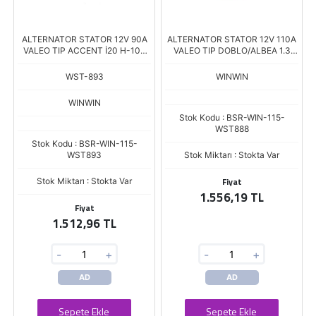
ALTERNATOR STATOR 12V 90A
ALTERNATOR STATOR 12V 110A
VALEO TIP ACCENT İ20 H-100
VALEO TIP DOBLO/ALBEA 1.3
CEED RIO DIŞ:112 İÇ:92
MJET COMBO/CORSA ST387
KALINLIK:32
DIŞ:118 İÇ:92 K.32.5
WST-893
WINWIN
WINWIN
Stok Kodu : BSR-WIN-115-
WST888
Stok Kodu : BSR-WIN-115-
WST893
Stok Miktarı : Stokta Var
Fiyat
Stok Miktarı : Stokta Var
1.556,19 TL
Fiyat
1.512,96 TL
-
+
-
+
AD
AD
Sepete Ekle
Sepete Ekle