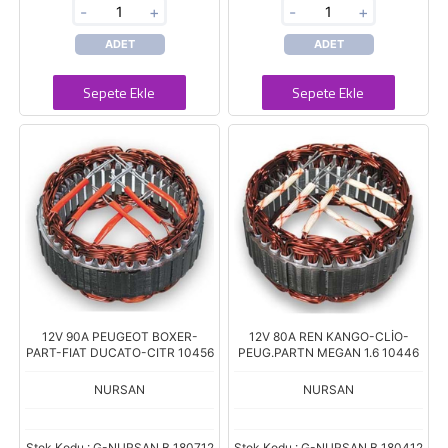
-
+
-
+
ADET
ADET
Sepete Ekle
Sepete Ekle
12V 90A PEUGEOT BOXER-
12V 80A REN KANGO-CLİO-
PART-FIAT DUCATO-CITR 10456
PEUG.PARTN MEGAN 1.6 10446
NURSAN
NURSAN
Stok Kodu : G-NURSAN B 180712
Stok Kodu : G-NURSAN B 180412