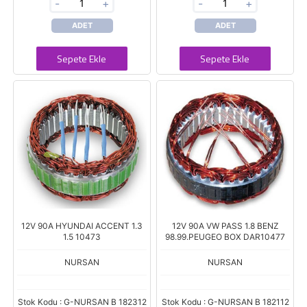
-
+
-
+
ADET
ADET
Sepete Ekle
Sepete Ekle
12V 90A HYUNDAI ACCENT 1.3
12V 90A VW PASS 1.8 BENZ
1.5 10473
98.99.PEUGEO BOX DAR10477
NURSAN
NURSAN
Stok Kodu : G-NURSAN B 182312
Stok Kodu : G-NURSAN B 182112