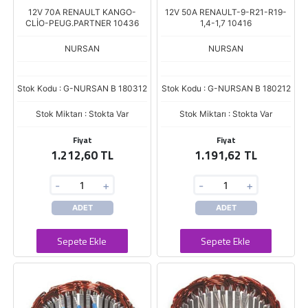
12V 70A RENAULT KANGO-
12V 50A RENAULT-9-R21-R19-
CLİO-PEUG.PARTNER 10436
1,4-1,7 10416
NURSAN
NURSAN
Stok Kodu : G-NURSAN B 180312
Stok Kodu : G-NURSAN B 180212
Stok Miktarı : Stokta Var
Stok Miktarı : Stokta Var
Fiyat
Fiyat
1.212,60 TL
1.191,62 TL
-
+
-
+
ADET
ADET
Sepete Ekle
Sepete Ekle