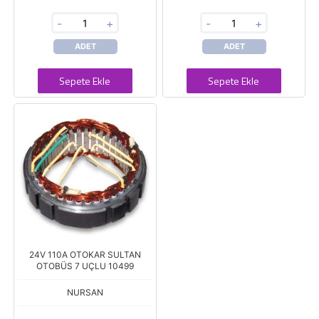
-
+
-
+
ADET
ADET
Sepete Ekle
Sepete Ekle
24V 110A OTOKAR SULTAN
OTOBÜS 7 UÇLU 10499
NURSAN