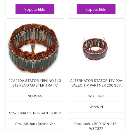
Sepete Ekle
Sepete Ekle
12V 150A STATÖR YENİ NO 140
ALTERNATOR STATOR 12V 90A
312 RENO MASTER TRAFIC
VALEO TIP PARTNER 206 307
HDI C2 C3 C4 SCUDO 2.0 JTD
DIŞ:120 İÇ:99 K.24
NURSAN
WST-877
WINWIN
Stok Kodu : G-NURSAN 180612
Stok Miktarı : Stokta Var
Stok Kodu : BSR-WIN-115-
WST877