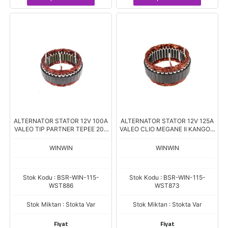
ALTERNATOR STATOR 12V 100A
ALTERNATOR STATOR 12V 125A
VALEO TIP PARTNER TEPEE 206
VALEO CLIO MEGANE II KANGOO
306 BERLINGO C3 C5 NEMO
1.5DCI ST315 10405 180012
DIŞ:119 İÇ:99 K.24
DIŞ:126 İÇ:106 K.30
WINWIN
WINWIN
Stok Kodu : BSR-WIN-115-
Stok Kodu : BSR-WIN-115-
WST886
WST873
Stok Miktarı : Stokta Var
Stok Miktarı : Stokta Var
Fiyat
Fiyat