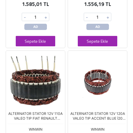
1.585,01 TL
1.556,19 TL
-
+
-
+
AD
AD
Sepete Ekle
Sepete Ekle
ALTERNATOR STATOR 12V 110A
ALTERNATOR STATOR 12V 120A
VALEO TIP FIAT RENAULT
VALEO TIP ACCENT BLUE İ20
CITROEN PEUGEOT ST322
İ30 CEED VENGA 1.4-1.6 CRDİ
10476 DIŞ:128 İÇ:99 KAL.29,3
DIŞ:120 İÇ:99 K.29
WINWIN
WINWIN