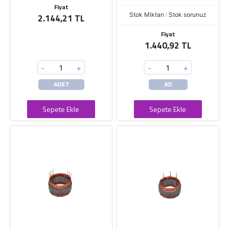
Fiyat
Stok Miktarı : Stok sorunuz
2.144,21 TL
Fiyat
1.440,92 TL
-
+
-
+
ADET
AD
Sepete Ekle
Sepete Ekle