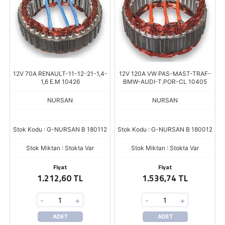
12V 70A RENAULT-11-12-21-1,4-
12V 120A VW PAS-MAST-TRAF-
1,6 E.M 10426
BMW-AUDI-T.POR-CL 10405
NURSAN
NURSAN
Stok Kodu : G-NURSAN B 180112
Stok Kodu : G-NURSAN B 180012
Stok Miktarı : Stokta Var
Stok Miktarı : Stokta Var
Fiyat
Fiyat
1.212,60 TL
1.536,74 TL
-
+
-
+
ADET
ADET