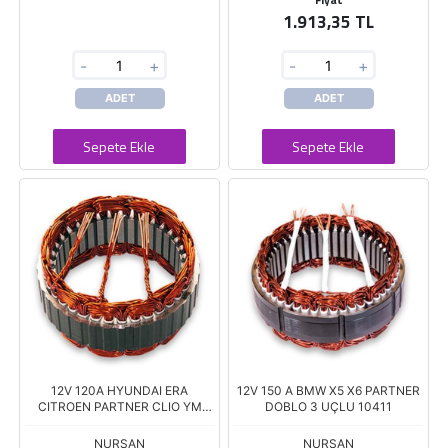
1.913,35 TL
-
+
-
+
ADET
ADET
Sepete Ekle
Sepete Ekle
12V 120A HYUNDAI ERA
12V 150 A BMW X5 X6 PARTNER
CITROEN PARTNER CLIO YM
DOBLO 3 UÇLU 10411
10465
NURSAN
NURSAN