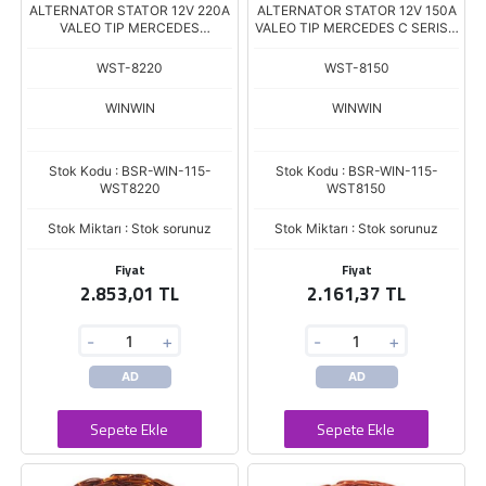
ALTERNATOR STATOR 12V 220A
ALTERNATOR STATOR 12V 150A
VALEO TIP MERCEDES
VALEO TIP MERCEDES C SERISI /
SPRINTER / BMW DIS:137 İÇ:108
E SERISI DIS:131 İÇ:99
KALINLIK.35
KALINLIK.31
WST-8220
WST-8150
WINWIN
WINWIN
Stok Kodu : BSR-WIN-115-
Stok Kodu : BSR-WIN-115-
WST8220
WST8150
Stok Miktarı : Stok sorunuz
Stok Miktarı : Stok sorunuz
Fiyat
Fiyat
2.853,01 TL
2.161,37 TL
-
+
-
+
AD
AD
Sepete Ekle
Sepete Ekle