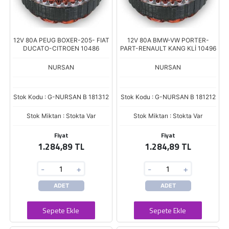
12V 80A PEUG BOXER-205- FIAT
12V 80A BMW-VW PORTER-
DUCATO-CITROEN 10486
PART-RENAULT KANG KLİ 10496
NURSAN
NURSAN
Stok Kodu : G-NURSAN B 181312
Stok Kodu : G-NURSAN B 181212
Stok Miktarı : Stokta Var
Stok Miktarı : Stokta Var
Fiyat
Fiyat
1.284,89 TL
1.284,89 TL
-
+
-
+
ADET
ADET
Sepete Ekle
Sepete Ekle