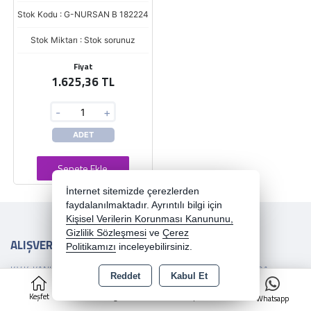
Stok Kodu : G-NURSAN B 182224
Stok Miktarı : Stok sorunuz
Fiyat
1.625,36 TL
-
+
ADET
Sepete Ekle
İnternet sitemizde çerezlerden
faydalanılmaktadır. Ayrıntılı bilgi için
Kişisel Verilerin Korunması Kanununu,
Gizlilik Sözleşmesi
ve
Çerez
ALIŞVERİŞ
HİZMETLER
İRTİBAT
Politikamızı
inceleyebilirsiniz.
K.V.K. KANUNU
YARDIM
HAKKIMIZDA
Reddet
Kabul Et
0
GIZLILIK
İSTEK VE
İLETIŞIM
Keşfet
Kategoriler
Sepet
Whatsapp
SÖZLEŞMESI
ÖNERILERINIZ