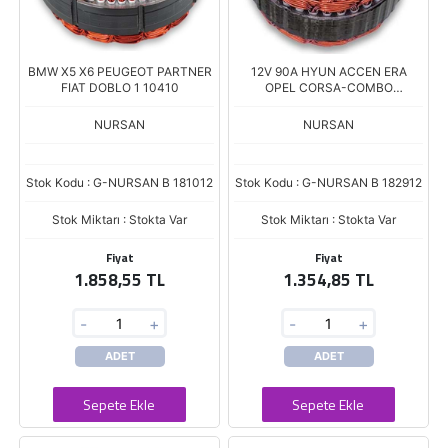
BMW X5 X6 PEUGEOT PARTNER
12V 90A HYUN ACCEN ERA
FIAT DOBLO 1 10410
OPEL CORSA-COMBO
MULTJ10474
NURSAN
NURSAN
Stok Kodu : G-NURSAN B 181012
Stok Kodu : G-NURSAN B 182912
Stok Miktarı : Stokta Var
Stok Miktarı : Stokta Var
Fiyat
Fiyat
1.858,55 TL
1.354,85 TL
-
+
-
+
ADET
ADET
Sepete Ekle
Sepete Ekle