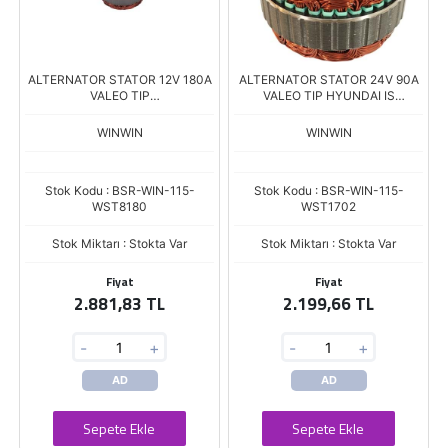
ALTERNATOR STATOR 12V 180A
ALTERNATOR STATOR 24V 90A
VALEO TIP
VALEO TIP HYUNDAI IS
MERCEDES/BMW/VW/DIZEL
MAKINESI İÇ.112 DIŞ.141/145
DIS:137 İÇ:106 KALINLIK.35
KALINLIK.34 ALT1702
WINWIN
WINWIN
Stok Kodu : BSR-WIN-115-
Stok Kodu : BSR-WIN-115-
WST8180
WST1702
Stok Miktarı : Stokta Var
Stok Miktarı : Stokta Var
Fiyat
Fiyat
2.881,83 TL
2.199,66 TL
-
+
-
+
AD
AD
Sepete Ekle
Sepete Ekle