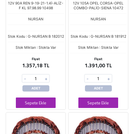
12V 90A REN 9-19-21-1.4İ-ALİZ-
12V 105A OPEL CORSA-OPEL
F KL 97.98.99 10498
COMBO-PALİO-SIENA 10472
NURSAN
NURSAN
Stok Kodu : G-NURSAN B 182012
Stok Kodu : G-NURSAN B 181912
Stok Miktarı : Stokta Var
Stok Miktarı : Stokta Var
Fiyat
Fiyat
1.357,18 TL
1.391,00 TL
-
+
-
+
ADET
ADET
Sepete Ekle
Sepete Ekle