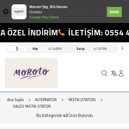
Moroto^|bg_BG:Vavoto
İNDİR
Ücretsiz
Google Play Store
L İNDİRİM
İLETİŞİM: 0554 498 1
$
Alış
47,4896
Satış
47,6799
Ana Sayfa
ALTERNATOR
YASTIK (STATOR)
VALEO YASTIK-STATOR
Bu Kategoride
43
Ürün Bulundu