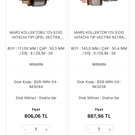
MARS KOLLEKTORU 12V 8 DIS
MARS KOLLEKTOR 12V 9 DIS
HITACHI TIPI OPEL VECTRA
HITACHI TIP VECTRA ASTRA
ASTRA DIZEL CORSA COMBO 1.7
CORSA COMBO D YANMAR
TD KISA BOY
MERCURY UZUN BOY
BOY : 111,00 MM / ÇAP : 50,5 MM
BOY : 145,0 MM / ÇAP : 50,4 MM
/ DİŞ : 8 / DİLİM : 29
/ DİŞ : 9 / DİLİM : 29
WINWIN
WINWIN
Stok Kodu : BSR-WIN-04-
Stok Kodu : BSR-WIN-04-
IM3044
IM3038
Stok Miktarı : Stokta Var
Stok Miktarı : Stokta Var
Fiyat
Fiyat
806,06 TL
887,96 TL
-
+
-
+