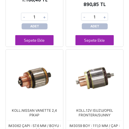
890,85 TL
-
+
-
+
ADET
ADET
Sepete Ekle
Sepete Ekle
KOLL.NISSAN VANETTE 2,4
KOLL.12V ISUZU/OPEL
PİKAP
FRONTERA/SUNNY
IM3062 ÇAPI : 57.6 MM / BOYU :
IM3059 BOY : 111,0 MM / ÇAP :