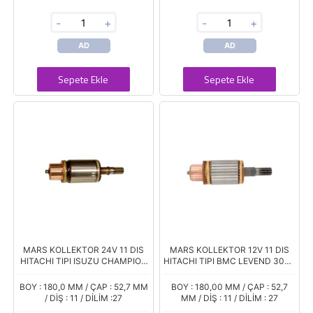
-
+
-
+
AD
AD
Sepete Ekle
Sepete Ekle
MARS KOLLEKTOR 24V 11 DIS
MARS KOLLEKTOR 12V 11 DIS
HITACHI TIPI ISUZU CHAMPION
HITACHI TIPI BMC LEVEND 3000
YM INCE MIL ORTA BOY
NISSAN PICK UP PATROL
YANMAR ORTA BOY
BOY : 180,0 MM / ÇAP : 52,7 MM
BOY : 180,00 MM / ÇAP : 52,7
/ DİŞ : 11 / DİLİM :27
MM / DİŞ : 11 / DİLİM : 27