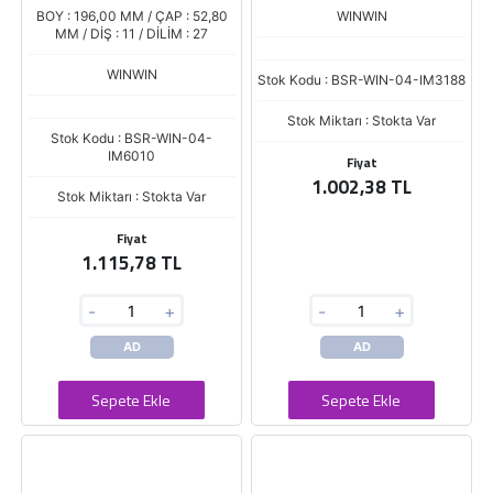
MAKINASI IM3059C
BOY : 196,00 MM / ÇAP : 52,80
WINWIN
MM / DİŞ : 11 / DİLİM : 27
WINWIN
Stok Kodu : BSR-WIN-04-IM3188
Stok Miktarı : Stokta Var
Stok Kodu : BSR-WIN-04-
IM6010
Fiyat
1.002,38 TL
Stok Miktarı : Stokta Var
Fiyat
1.115,78 TL
-
+
-
+
AD
AD
Sepete Ekle
Sepete Ekle