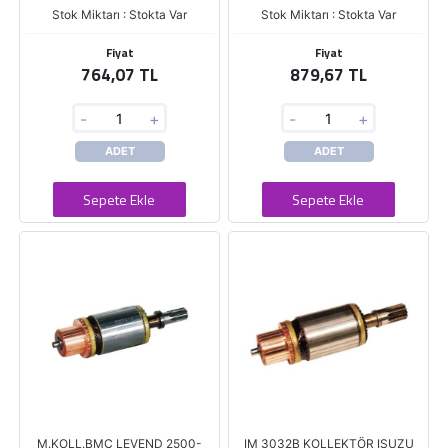
Stok Miktarı : Stokta Var
Stok Miktarı : Stokta Var
Fiyat
Fiyat
764,07 TL
879,67 TL
-
+
-
+
ADET
ADET
Sepete Ekle
Sepete Ekle
M.KOLL.BMC LEVEND 2500-
IM 3032B KOLLEKTÖR ISUZU