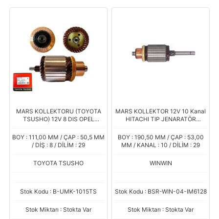
MARS KOLLEKTORU (TOYOTA
MARS KOLLEKTOR 12V 10 Kanal
TSUSHO) 12V 8 DIS OPEL
HITACHI TIP JENARATÖR
COMBO - ASTRA DIZEL / FIAT
LOMBARDINI PANCAR MOTOR
ALBEA 1.2
YANMAR Boy.190.5 Çap.53
BOY : 111,00 MM / ÇAP : 50,5 MM
BOY : 190,50 MM / ÇAP : 53,00
/ DİŞ : 8 / DİLİM : 29
MM / KANAL : 10 / DİLİM : 29
TOYOTA TSUSHO
WINWIN
Stok Kodu : B-UMK-1015TS
Stok Kodu : BSR-WIN-04-IM6128
Stok Miktarı : Stokta Var
Stok Miktarı : Stokta Var