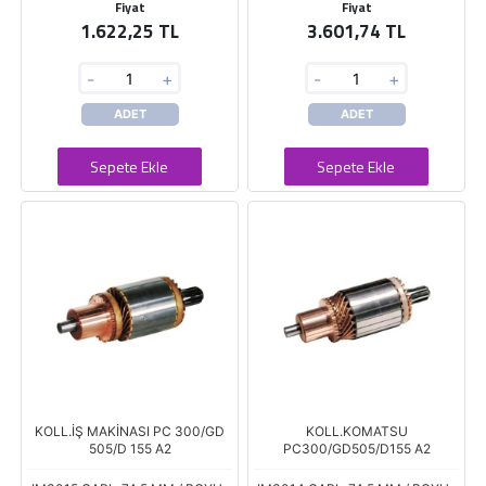
Fiyat
Fiyat
1.622,25 TL
3.601,74 TL
-
+
-
+
ADET
ADET
Sepete Ekle
Sepete Ekle
KOLL.İŞ MAKİNASI PC 300/GD
KOLL.KOMATSU
505/D 155 A2
PC300/GD505/D155 A2