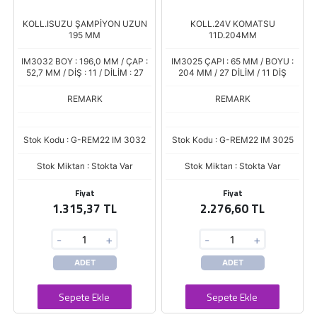
KOLL.ISUZU ŞAMPİYON UZUN
KOLL.24V KOMATSU
195 MM
11D.204MM
IM3032 BOY : 196,0 MM / ÇAP :
IM3025 ÇAPI : 65 MM / BOYU :
52,7 MM / DİŞ : 11 / DİLİM : 27
204 MM / 27 DİLİM / 11 DİŞ
REMARK
REMARK
Stok Kodu : G-REM22 IM 3032
Stok Kodu : G-REM22 IM 3025
Stok Miktarı : Stokta Var
Stok Miktarı : Stokta Var
Fiyat
Fiyat
1.315,37 TL
2.276,60 TL
-
+
-
+
ADET
ADET
Sepete Ekle
Sepete Ekle