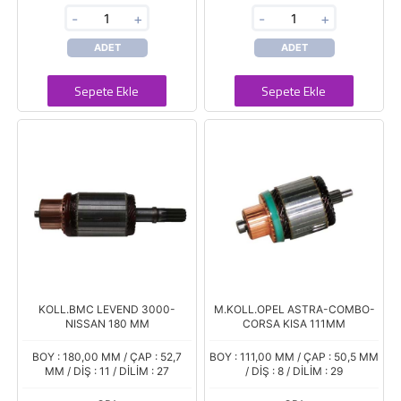
-
+
-
+
ADET
ADET
Sepete Ekle
Sepete Ekle
KOLL.BMC LEVEND 3000-
M.KOLL.OPEL ASTRA-COMBO-
NISSAN 180 MM
CORSA KISA 111MM
BOY : 180,00 MM / ÇAP : 52,7
BOY : 111,00 MM / ÇAP : 50,5 MM
MM / DİŞ : 11 / DİLİM : 27
/ DİŞ : 8 / DİLİM : 29