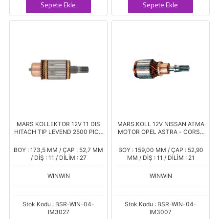
Sepete Ekle
Sepete Ekle
MARS KOLLEKTOR 12V 11 DIS
MARS.KOLL 12V NISSAN ATMA
HITACH TIP LEVEND 2500 PICK
MOTOR OPEL ASTRA - CORSA
UP VANETTE PRIMERA D KISA
1,5D ISUZU GEMINI ATMA
BOY
MOTOR HITACHI TIP
BOY : 173,5 MM / ÇAP : 52,7 MM
BOY : 159,00 MM / ÇAP : 52,90
/ DİŞ : 11 / DİLİM : 27
MM / DİŞ : 11 / DİLİM : 21
WINWIN
WINWIN
Stok Kodu : BSR-WIN-04-
Stok Kodu : BSR-WIN-04-
IM3027
IM3007