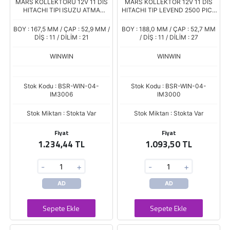
MARS KOLLEKTORU 12V 11 DIS
MARS KOLLEKTOR 12V 11 DIS
HITACHI TIPI ISUZU ATMA
HITACHI TIP LEVEND 2500 PICK
MOTOR GEMINI OPEL CORSA 1,5
UP CAB STAR UZUN BOY
TD SUNNY TCM FORKLIFT
BOY : 167,5 MM / ÇAP : 52,9 MM /
BOY : 188,0 MM / ÇAP : 52,7 MM
DİŞ : 11 / DİLİM : 21
/ DİŞ : 11 / DİLİM : 27
WINWIN
WINWIN
Stok Kodu : BSR-WIN-04-
Stok Kodu : BSR-WIN-04-
IM3006
IM3000
Stok Miktarı : Stokta Var
Stok Miktarı : Stokta Var
Fiyat
Fiyat
1.234,44 TL
1.093,50 TL
-
+
-
+
AD
AD
Sepete Ekle
Sepete Ekle