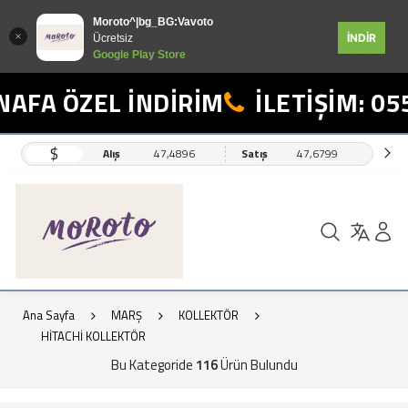
Moroto^|bg_BG:Vavoto
İNDİR
Ücretsiz
Google Play Store
 ÖZEL İNDİRİM
İLETİŞİM: 0554 4
$
Alış
47,4896
Satış
47,6799
Ana Sayfa
MARŞ
KOLLEKTÖR
HİTACHİ KOLLEKTÖR
Bu Kategoride
116
Ürün Bulundu