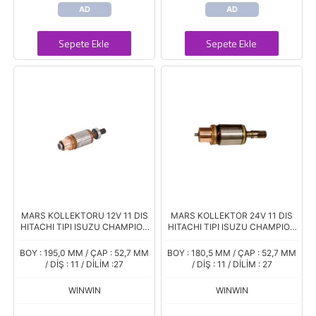
AD
AD
Sepete Ekle
Sepete Ekle
MARS KOLLEKTORU 12V 11 DIS
MARS KOLLEKTOR 24V 11 DIS
HITACHI TIPI ISUZU CHAMPION
HITACHI TIPI ISUZU CHAMPION
NISSAN KING VAN CAB STAR 2.3
02-05 KISA GOVDE
2,5 DIZEL
BOY : 195,0 MM / ÇAP : 52,7 MM
BOY : 180,5 MM / ÇAP : 52,7 MM
/ DİŞ : 11 / DİLİM :27
/ DİŞ : 11 / DİLİM : 27
WINWIN
WINWIN