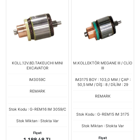
KOLL.12V.8D.TAKEUCHI MINI
M.KOLLEKTÖR MEGANE III / CLİO
EXCAVATOR
III
IM3059C
IM3175 BOY : 103,0 MM / ÇAP :
50,5 MM / DİŞ : 8 / DİLİM : 29
REMARK
REMARK
Stok Kodu : G-REM16 IM 3059/C
Stok Kodu : G-REM15 IM 3175
Stok Miktarı : Stokta Var
Stok Miktarı : Stokta Var
Fiyat
Fiyat
1.188,48 TL