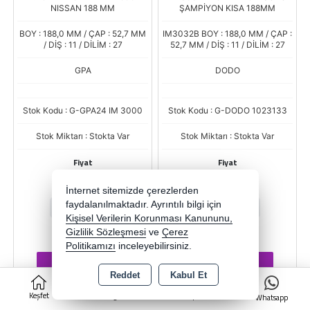
NISSAN 188 MM
ŞAMPİYON KISA 188MM
BOY : 188,0 MM / ÇAP : 52,7 MM
IM3032B BOY : 188,0 MM / ÇAP :
/ DİŞ : 11 / DİLİM : 27
52,7 MM / DİŞ : 11 / DİLİM : 27
GPA
DODO
Stok Kodu : G-GPA24 IM 3000
Stok Kodu : G-DODO 1023133
Stok Miktarı : Stokta Var
Stok Miktarı : Stokta Var
Fiyat
Fiyat
771,44 TL
939,79 TL
İnternet sitemizde çerezlerden
faydalanılmaktadır. Ayrıntılı bilgi için
-
+
-
+
Kişisel Verilerin Korunması Kanununu,
ADET
ADET
Gizlilik Sözleşmesi
ve
Çerez
Politikamızı
inceleyebilirsiniz.
Sepete Ekle
Sepete Ekle
Reddet
Kabul Et
0
Keşfet
Kategoriler
Sepet
Whatsapp