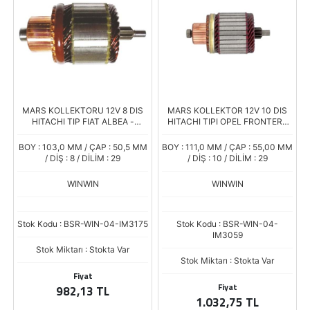
MARS KOLLEKTORU 12V 8 DIS
MARS KOLLEKTOR 12V 10 DIS
HITACHI TIP FIAT ALBEA -
HITACHI TIPI OPEL FRONTERA
DOBLO 1,4 MEGANE CLIOI
NISSAN SUNNY ISUZU AMIGO
QASHAI
BOY : 103,0 MM / ÇAP : 50,5 MM
BOY : 111,0 MM / ÇAP : 55,00 MM
/ DİŞ : 8 / DİLİM : 29
/ DİŞ : 10 / DİLİM : 29
WINWIN
WINWIN
Stok Kodu : BSR-WIN-04-IM3175
Stok Kodu : BSR-WIN-04-
IM3059
Stok Miktarı : Stokta Var
Stok Miktarı : Stokta Var
Fiyat
Fiyat
982,13 TL
1.032,75 TL