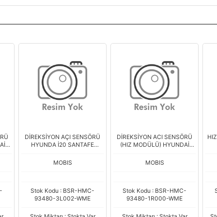
ÖRÜ
DİREKSİYON AÇI SENSÖRÜ
DİREKSİYON ACI SENSÖRÜ
HI
Aİ
HYUNDA İ20 SANTAFE
(HIZ MODÜLÜ) HYUNDAİ
SONATA
BLUE DİZEL 7İLERİ
MOBIS
MOBIS
-
Stok Kodu : BSR-HMC-
Stok Kodu : BSR-HMC-
93480-3L002-WME
93480-1R000-WME
ar
Stok Miktarı : Stokta Var
Stok Miktarı : Stokta Var
St