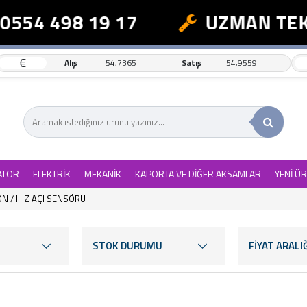
54 498 19 17
UZMAN TEKNİK
€
Alış
54,7365
Satış
54,9559
ATOR
ELEKTRİK
MEKANİK
KAPORTA VE DİĞER AKSAMLAR
YENİ Ü
ON / HIZ AÇI SENSÖRÜ
STOK DURUMU
FİYAT ARALIĞ