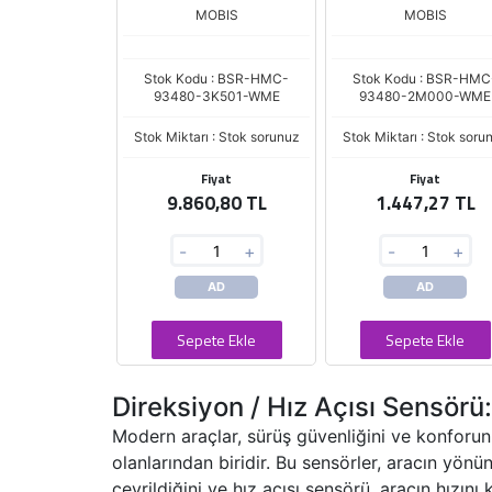
MOBIS
MOBIS
Stok Kodu : BSR-HMC-
Stok Kodu : BSR-HMC
93480-3K501-WME
93480-2M000-WME
Stok Miktarı : Stok sorunuz
Stok Miktarı : Stok soru
Fiyat
Fiyat
9.860,80 TL
1.447,27 TL
-
+
-
+
AD
AD
Sepete Ekle
Sepete Ekle
Direksiyon / Hız Açısı Sensörü:
Modern araçlar, sürüş güvenliğini ve konforunu 
olanlarından biridir. Bu sensörler, aracın yön
çevrildiğini ve hız açısı sensörü, aracın hızını 