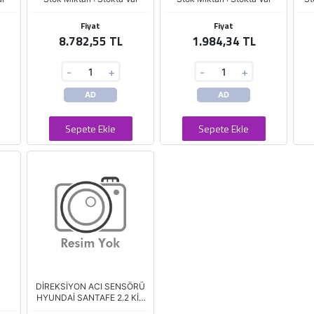
Fiyat
Fiyat
8.782,55 TL
1.984,34 TL
-
+
-
+
AD
AD
Sepete Ekle
Sepete Ekle
DİREKSİYON ACI SENSÖRÜ
HYUNDAİ SANTAFE 2.2 KİA
PİCANTO 11>