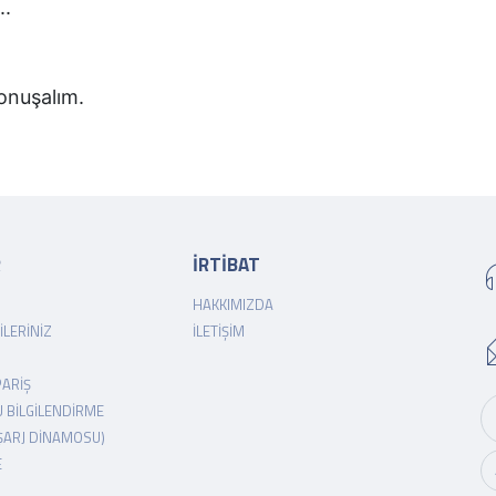
..
 konuşalım.
R
İRTİBAT
HAKKIMIZDA
ILERINIZ
İLETIŞIM
PARIŞ
 BILGILENDIRME
ŞARJ DINAMOSU)
E