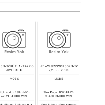
Z SENSÖRÜ ELANTRA RIO
HIZ AÇI SENSÖRÜ SORENTO
2021->CEED
2,2 CRDİ 2011>
MOBIS
MOBIS
Stok Kodu : BSR-HMC-
Stok Kodu : BSR-HMC-
42621-2H000-WME
93480-3N000-WME
ok Miktarı : Stok sorunuz
Stok Miktarı : Stok sorunuz