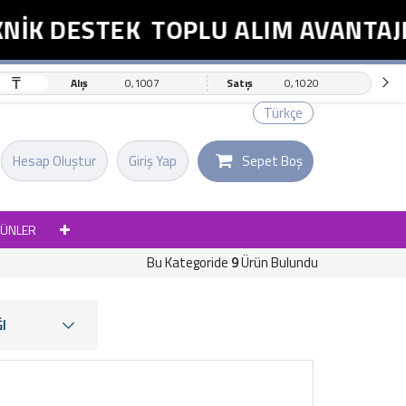
 DESTEK
TOPLU ALIM AVANTAJI
₸
Alış
0,1007
Satış
0,1020
Türkçe
Hesap Oluştur
Giriş Yap
Sepet Boş
RÜNLER
Bu Kategoride
9
Ürün Bulundu
I