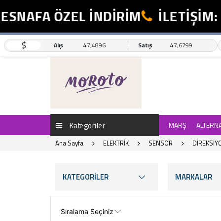
NAFA ÖZEL İNDİRİM
İLETİŞİM: 05
$
Alış
47,4896
Satış
47,6799
Kategoriler
MARŞ
ALTERN
Ana Sayfa
ELEKTRİK
SENSÖR
DİREKSİY
KATEGORİLER
MARKALAR