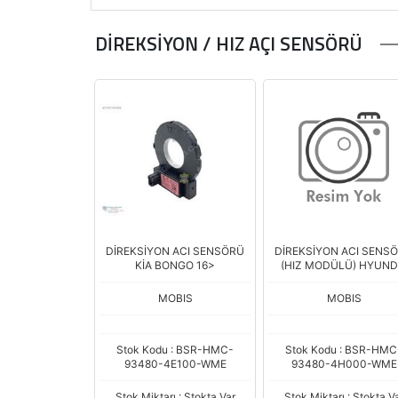
DİREKSİYON / HIZ AÇI SENSÖRÜ
DİREKSİYON ACI SENSÖRÜ
DİREKSİYON ACI SENS
KİA BONGO 16>
(HIZ MODÜLÜ) HYUND
BLUE DİZEL 6İLERİ
MOBIS
MOBIS
Stok Kodu : BSR-HMC-
Stok Kodu : BSR-HMC
93480-4E100-WME
93480-4H000-WME
Stok Miktarı : Stokta Var
Stok Miktarı : Stokta V