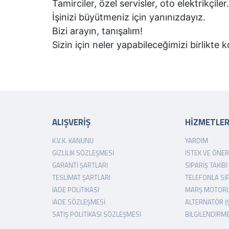
Tamirciler, özel servisler, oto elektrikçiler.
İşinizi büyütmeniz için yanınızdayız.
Bizi arayın, tanışalım!
Sizin için neler yapabileceğimizi birlikte
ALIŞVERİŞ
HİZMETLE
K.V.K. KANUNU
YARDIM
GIZLILIK SÖZLEŞMESI
İSTEK VE ÖNER
GARANTI ŞARTLARI
SIPARIŞ TAKIBI
TESLIMAT ŞARTLARI
TELEFONLA SI
İADE POLITIKASI
MARŞ MOTORU
İADE SÖZLEŞMESI
ALTERNATÖR (
SATIŞ POLITIKASI SÖZLEŞMESI
BILGILENDIRM