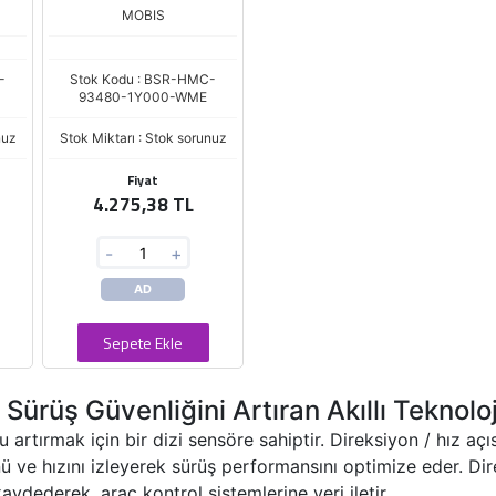
MOBIS
-
Stok Kodu : BSR-HMC-
93480-1Y000-WME
nuz
Stok Miktarı : Stok sorunuz
Fiyat
4.275,38 TL
-
+
AD
Sepete Ekle
 Sürüş Güvenliğini Artıran Akıllı Teknoloj
artırmak için bir dizi sensöre sahiptir. Direksiyon / hız açıs
ünü ve hızını izleyerek sürüş performansını optimize eder. D
kaydederek, araç kontrol sistemlerine veri iletir.