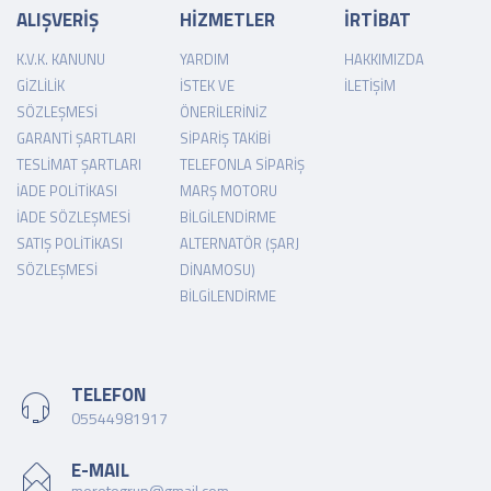
ALIŞVERİŞ
HİZMETLER
İRTİBAT
K.V.K. KANUNU
YARDIM
HAKKIMIZDA
GIZLILIK
İSTEK VE
İLETIŞIM
SÖZLEŞMESI
ÖNERILERINIZ
GARANTI ŞARTLARI
SIPARIŞ TAKIBI
TESLIMAT ŞARTLARI
TELEFONLA SIPARIŞ
İADE POLITIKASI
MARŞ MOTORU
İADE SÖZLEŞMESI
BILGILENDIRME
SATIŞ POLITIKASI
ALTERNATÖR (ŞARJ
SÖZLEŞMESI
DINAMOSU)
BILGILENDIRME
TELEFON
05544981917
E-MAIL
morotogrup@gmail.com