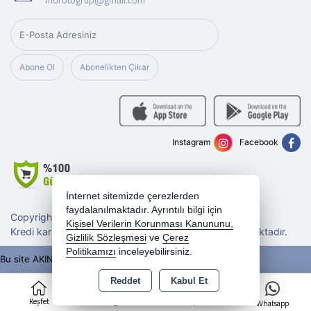
Abone Ol
Abonelikten Çıkar
Instagram
Facebook
İnternet sitemizde çerezlerden
faydalanılmaktadır. Ayrıntılı bilgi için
Copyright 2026 morotogrup.com - Tüm hakları saklıdır.
Kişisel Verilerin Korunması Kanununu,
Kredi kartı bilgileriniz 256bit SSL sertifikası ile korunmaktadır.
Gizlilik Sözleşmesi
ve
Çerez
Politikamızı
inceleyebilirsiniz.
Bu site AKINSOFT E-Ticaret ile hazırlanmıştır.
Reddet
Kabul Et
0
Keşfet
Kategoriler
Sepet
Whatsapp