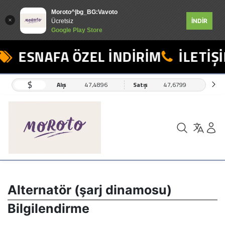
Moroto^|bg_BG:Vavoto
İNDİR
Ücretsiz
Google Play Store
ESNAFA ÖZEL İNDİRİM
İLETİŞİM
$
Alış
47,4896
Satış
47,6799
Alternatör (şarj dinamosu)
Bilgilendirme