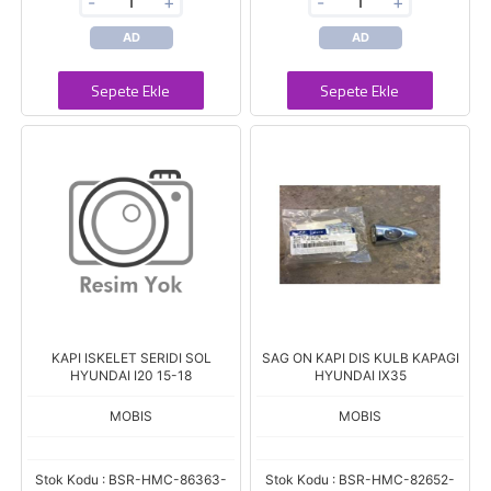
-
+
-
+
AD
AD
Sepete Ekle
Sepete Ekle
KAPI ISKELET SERIDI SOL
SAG ON KAPI DIS KULB KAPAGI
HYUNDAI I20 15-18
HYUNDAI IX35
MOBIS
MOBIS
Stok Kodu : BSR-HMC-86363-
Stok Kodu : BSR-HMC-82652-