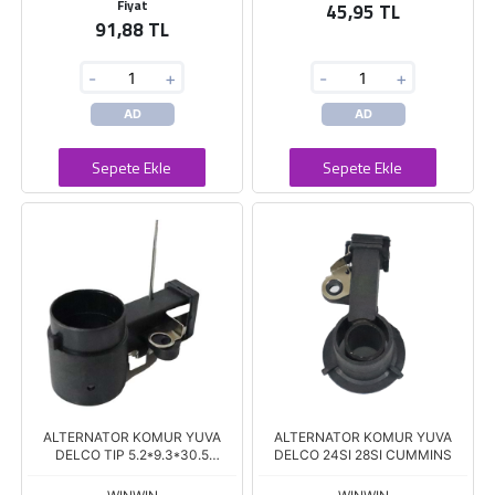
Fiyat
45,95 TL
91,88 TL
-
+
-
+
AD
AD
Sepete Ekle
Sepete Ekle
ALTERNATOR KOMUR YUVA
ALTERNATOR KOMUR YUVA
DELCO TIP 5.2*9.3*30.5
DELCO 24SI 28SI CUMMINS
DAEWOO LANOS 1.4 / 1.5 / 1.6 /
TICO / NEXIA 28MM