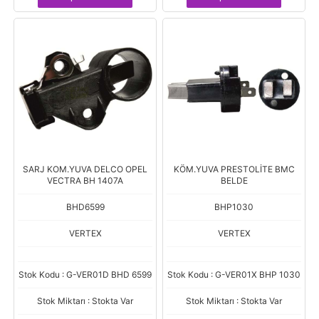
SARJ KOM.YUVA DELCO OPEL
KÖM.YUVA PRESTOLİTE BMC
VECTRA BH 1407A
BELDE
BHD6599
BHP1030
VERTEX
VERTEX
Stok Kodu : G-VER01D BHD 6599
Stok Kodu : G-VER01X BHP 1030
Stok Miktarı : Stokta Var
Stok Miktarı : Stokta Var