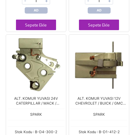
-
+
-
+
AD
AD
Sepete Ekle
Sepete Ekle
ALT. KOMUR YUVASI 24V
ALT. KOMUR YUVASI 12V
CATERPILLAR / MACK /
CHEVROLET / BUICK / GMC
DAEWOO DELCO TIP 27SI
DELCO TIP CS 144 SERISI
SPARK
SPARK
Stok Kodu : B-D4-300-2
Stok Kodu : B-D1-412-2