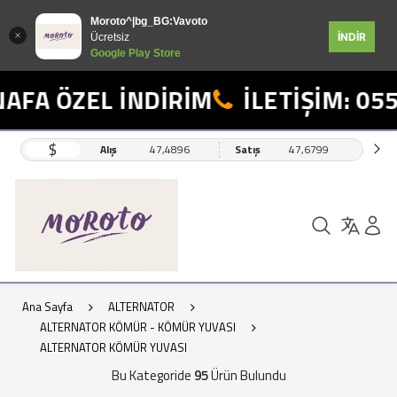
Moroto^|bg_BG:Vavoto
İNDİR
Ücretsiz
Google Play Store
ÖZEL İNDİRİM
İLETİŞİM: 0554 49
$
Alış
47,4896
Satış
47,6799
Ana Sayfa
ALTERNATOR
ALTERNATOR KÖMÜR - KÖMÜR YUVASI
ALTERNATOR KÖMÜR YUVASI
Bu Kategoride
95
Ürün Bulundu