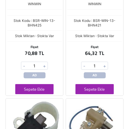
BHND08
FORD FOCUS[BHN424] BH-
WINWIN
WINWIN
ND06
Stok Kodu : BSR-WIN-13-
Stok Kodu : BSR-WIN-13-
BHN425
BHN421
Stok Miktarı : Stokta Var
Stok Miktarı : Stokta Var
Fiyat
Fiyat
70,88 TL
64,32 TL
-
+
-
+
AD
AD
Sepete Ekle
Sepete Ekle