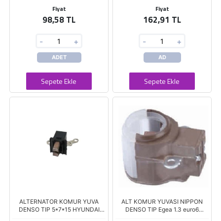
Fiyat
Fiyat
98,58 TL
162,91 TL
-
+
-
+
ADET
AD
Sepete Ekle
Sepete Ekle
ALTERNATOR KOMUR YUVA
ALT KOMUR YUVASI NIPPON
DENSO TIP 5*7*15 HYUNDAI
DENSO TIP Egea 1.3 euro6
SORENTO SONATA GRANDEUR
TOYOTA COROLLA ,SUZUKI