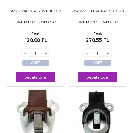
Stok Kodu : G-VER02 BHD 310
Stok Kodu : G-MEGA1 ND 0353
Stok Miktarı : Stokta Var
Stok Miktarı : Stokta Var
Fiyat
Fiyat
120,08 TL
270,55 TL
-
+
-
+
ADET
ADET
Sepete Ekle
Sepete Ekle