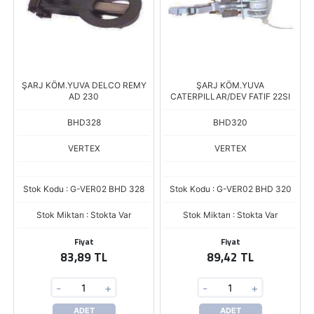
ŞARJ KÖM.YUVA DELCO REMY
ŞARJ KÖM.YUVA
AD 230
CATERPILLAR/DEV FATIF 22SI
BHD328
BHD320
VERTEX
VERTEX
Stok Kodu : G-VER02 BHD 328
Stok Kodu : G-VER02 BHD 320
Stok Miktarı : Stokta Var
Stok Miktarı : Stokta Var
Fiyat
Fiyat
83,89 TL
89,42 TL
-
+
-
+
ADET
ADET