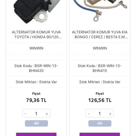
ALTERNATOR KOMUR YUVA
ALTERNATOR KOMUR YUVA KIA
TOYOTA / HONDA 90/120
BONGO / CEREZ / BESTA E.M
AMPER DINAMOLARA
37368-4Z200 MANDO TIP
BHM-915
WINWIN
WINWIN
Stok Kodu : BSR-WIN-13-
Stok Kodu : BSR-WIN-13-
BHN420
BHN415
Stok Miktarı : Stokta Var
Stok Miktarı : Stokta Var
Fiyat
Fiyat
79,36 TL
126,56 TL
-
+
-
+
AD
AD