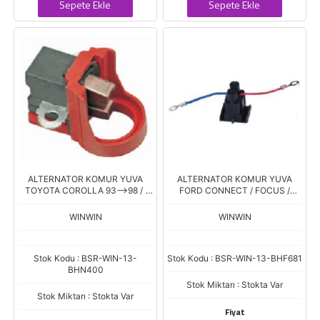
Sepete Ekle
Sepete Ekle
ALTERNATOR KOMUR YUVA
ALTERNATOR KOMUR YUVA
TOYOTA COROLLA 93-->98 /
FORD CONNECT / FOCUS /
HONDA / BH-ND01
MONDEO BHV-1200
WINWIN
WINWIN
Stok Kodu : BSR-WIN-13-
Stok Kodu : BSR-WIN-13-BHF681
BHN400
Stok Miktarı : Stokta Var
Stok Miktarı : Stokta Var
Fiyat