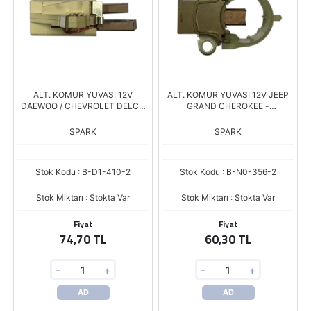
ALT. KOMUR YUVASI 12V
ALT. KOMUR YUVASI 12V JEEP
DAEWOO / CHEVROLET DELCO
GRAND CHEROKEE -
TIP CS121 - CS130 SERISI
COMMANDER / DODGE
DURANGO
SPARK
SPARK
Stok Kodu : B-D1-410-2
Stok Kodu : B-N0-356-2
Stok Miktarı : Stokta Var
Stok Miktarı : Stokta Var
Fiyat
Fiyat
74,70 TL
60,30 TL
-
+
-
+
AD
AD