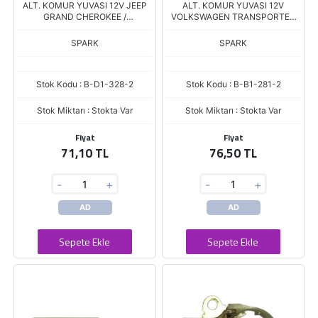
ALT. KOMUR YUVASI 12V JEEP
ALT. KOMUR YUVASI 12V
GRAND CHEROKEE /
VOLKSWAGEN TRANSPORTER
CHEVROLET DELCO TIP AD230
T3 - BETTLE
- AD237 - AD244 SERISI
SPARK
SPARK
Stok Kodu : B-D1-328-2
Stok Kodu : B-B1-281-2
Stok Miktarı : Stokta Var
Stok Miktarı : Stokta Var
Fiyat
Fiyat
71,10 TL
76,50 TL
-
+
-
+
AD
AD
Sepete Ekle
Sepete Ekle