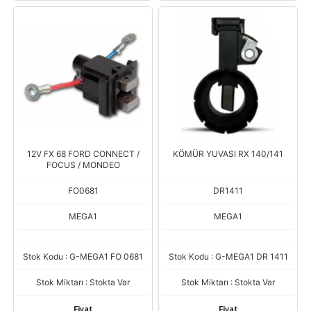
12V FX 68 FORD CONNECT /
KÖMÜR YUVASI RX 140/141
FOCUS / MONDEO
FO0681
DR1411
MEGA1
MEGA1
Stok Kodu : G-MEGA1 FO 0681
Stok Kodu : G-MEGA1 DR 1411
Stok Miktarı : Stokta Var
Stok Miktarı : Stokta Var
Fiyat
Fiyat