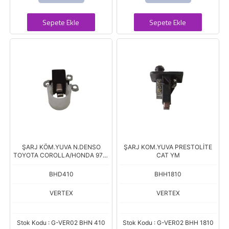
Sepete Ekle
Sepete Ekle
ŞARJ KÖM.YUVA N.DENSO
ŞARJ KOM.YUVA PRESTOLİTE
TOYOTA COROLLA/HONDA 97--
CAT YM
>
BHD410
BHH1810
VERTEX
VERTEX
Stok Kodu : G-VER02 BHN 410
Stok Kodu : G-VER02 BHH 1810