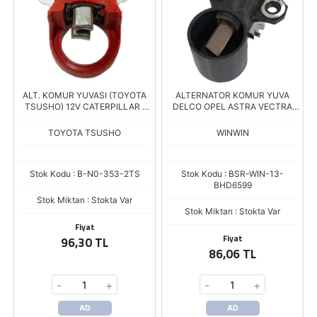
ALT. KOMUR YUVASI (TOYOTA
ALTERNATOR KOMUR YUVA
TSUSHO) 12V CATERPILLAR /
DELCO OPEL ASTRA VECTRA
HONDA / KOMATSU / LAND
COMBO CORSA
ROVER / TOYOTA (JAAX 35) (5 X
TOYOTA TSUSHO
WINWIN
7 X 15)
Stok Kodu : B-N0-353-2TS
Stok Kodu : BSR-WIN-13-
BHD6599
Stok Miktarı : Stokta Var
Stok Miktarı : Stokta Var
Fiyat
Fiyat
96,30 TL
86,06 TL
-
+
-
+
AD
AD