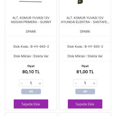
ALT. KOMUR YUVASI 12V
ALT. KOMUR YUVASI 12V
NISSAN PRIMERA - SUNNY
HYUNDAI ELENTRA - SANTAFE -
TUSCON 2.0 CRDI / KIA
SPORTAGE - SORENTO 2.0 CRDI
SPARK
SPARK
Stok Kodu : B-H1-640-2
Stok Kodu : B-H1-630-2
Stok Miktarı : Stokta Var
Stok Miktarı : Stokta Var
Fiyat
Fiyat
80,10 TL
81,00 TL
-
+
-
+
AD
AD
Sepete Ekle
Sepete Ekle