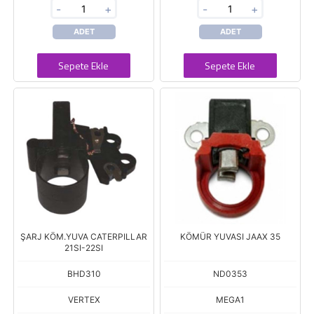
-
+
-
+
ADET
ADET
Sepete Ekle
Sepete Ekle
ŞARJ KÖM.YUVA CATERPILLAR
KÖMÜR YUVASI JAAX 35
21SI-22SI
BHD310
ND0353
VERTEX
MEGA1