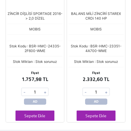
ZİNCİR DİŞLİSİ SPORTAGE 2016-
BALANS MİLİ ZİNCİRİ STAREX
> 2,0 DİZEL
CRDi 140 HP
MOBIS
MOBIS
Stok Kodu : BSR-HMC-24335-
Stok Kodu : BSR-HMC-23351-
2F600-WME
4A700-WME
Stok Miktarı : Stok sorunuz
Stok Miktarı : Stok sorunuz
Fiyat
Fiyat
1.757,98 TL
2.332,60 TL
-
+
-
+
AD
AD
Sepete Ekle
Sepete Ekle