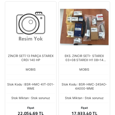
ZİNCİR SETİ 13 PARÇA STAREX
EKS. ZINCIR SETI- STAREX
CRDi 140 HP
03>08 STAREX-H1 08>14
SORENTO 02>10 CRDI **13
PARCA**
MOBIS
MOBIS
Stok Kodu : BSR-HMC-KIT-001-
Stok Kodu : BSR-HMC-245AO-
WME
4A000-WME
Stok Miktarı : Stok sorunuz
Stok Miktarı : Stok sorunuz
Fiyat
Fiyat
22.054,69 TL
17.933,40 TL