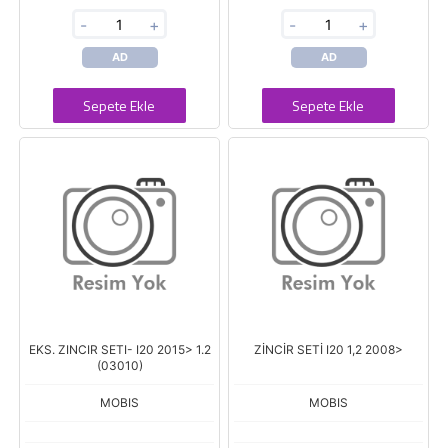
-
+
-
+
AD
AD
Sepete Ekle
Sepete Ekle
EKS. ZINCIR SETI- I20 2015> 1.2
ZİNCİR SETİ I20 1,2 2008>
(03010)
MOBIS
MOBIS