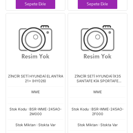
Sepete Ekle
Sepete Ekle
ZİNCİR SETİ HYUNDAİ ELANTRA
ZİNCİR SETİ HYUNDAİ İX35
21> (HY026)
SANTAFE KİA SPORTAFE
SORENTO 11> DİZEL (HY015)
WME
WME
Stok Kodu : BSR-WME-245AO-
Stok Kodu : BSR-WME-245AO-
2M000
2F000
Stok Miktarı : Stokta Var
Stok Miktarı : Stokta Var