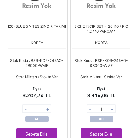
I20-BLUE 5 VITES ZINCIR TAKIMI
EKS. ZINCIR SETI- I20 I10 / RIO
1.2 **6 PARCA**
KOREA
KOREA
Stok Kodu : BSR-KOR-245AO-
Stok Kodu : BSR-KOR-245AO-
2B000-WME
03000-WME
Stok Miktarı : Stokta Var
Stok Miktarı : Stokta Var
Fiyat
Fiyat
3.202,74 TL
3.314,06 TL
-
+
-
+
AD
AD
Sepete Ekle
Sepete Ekle