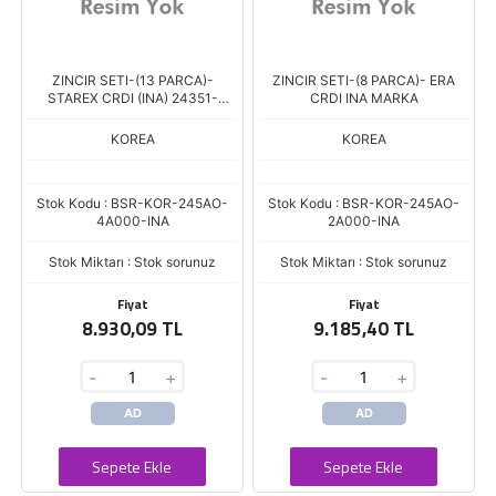
ZINCIR SETI-(13 PARCA)-
ZINCIR SETI-(8 PARCA)- ERA
STAREX CRDI (INA) 24351-
CRDI INA MARKA
4A020 MOBIS
KOREA
KOREA
Stok Kodu : BSR-KOR-245AO-
Stok Kodu : BSR-KOR-245AO-
4A000-INA
2A000-INA
Stok Miktarı : Stok sorunuz
Stok Miktarı : Stok sorunuz
Fiyat
Fiyat
8.930,09 TL
9.185,40 TL
-
+
-
+
AD
AD
Sepete Ekle
Sepete Ekle