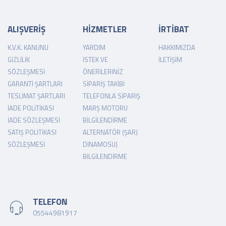
ALIŞVERİŞ
HİZMETLER
İRTİBAT
K.V.K. KANUNU
YARDIM
HAKKIMIZDA
GIZLILIK
İSTEK VE
İLETIŞIM
SÖZLEŞMESI
ÖNERILERINIZ
GARANTI ŞARTLARI
SIPARIŞ TAKIBI
TESLIMAT ŞARTLARI
TELEFONLA SIPARIŞ
İADE POLITIKASI
MARŞ MOTORU
İADE SÖZLEŞMESI
BILGILENDIRME
SATIŞ POLITIKASI
ALTERNATÖR (ŞARJ
SÖZLEŞMESI
DINAMOSU)
BILGILENDIRME
TELEFON
05544981917