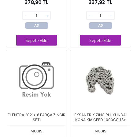
378,90 TL
337,92 TL
-
+
-
+
AD
AD
Sepete Ekle
Sepete Ekle
ELENTRA 2021> 6 PARÇA ZİNCİR
EKSANTRİK ZİNCİRİ HYUNDAİ
SETİ
KONA KİA CEED 1000CC 18>
MOBIS
MOBIS