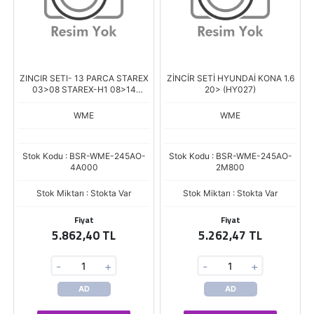
ZINCIR SETI- 13 PARCA STAREX
ZİNCİR SETİ HYUNDAİ KONA 1.6
03>08 STAREX-H1 08>14
20> (HY027)
SORENTO 02>10 (HY003)
GARANTİLİ+İŞÇİLİK GARAN
WME
WME
Stok Kodu : BSR-WME-245AO-
Stok Kodu : BSR-WME-245AO-
4A000
2M800
Stok Miktarı : Stokta Var
Stok Miktarı : Stokta Var
Fiyat
Fiyat
5.862,40 TL
5.262,47 TL
-
+
-
+
AD
AD