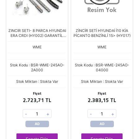
ZINCIR SETI- 8 PARCA HYUNDAI
ZİNCİR SETİ HYUNDAİ İ10 KİA
ERA CRDI (HY002) GARANTİLİ
PİCANTO BENZİNLİ 15> (HY017)
+İŞÇİLİK GARANTİ
WME
WME
Stok Kodu : BSR-WME-245AO-
Stok Kodu : BSR-WME-245AO-
2A000
04000
Stok Miktarı : Stokta Var
Stok Miktarı : Stokta Var
Fiyat
Fiyat
2.723,71 TL
2.383,15 TL
-
+
-
+
AD
AD
Sepete Ekle
Sepete Ekle