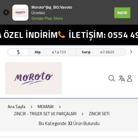
Moroto^|bg_BG:Vavoto
İNDİR
Ücretsiz
Google Play Store
EL İNDİRİM
İLETİŞİM: 0554 498 
$
Alış
47,4723
Satış
47,6625
Ana Sayfa
MEKANİK
ZİNCİR - TRİGER SET VE PARÇALARI
ZİNCİR SETİ
Bu Kategoride
32
Ürün Bulundu