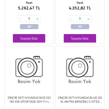
Fiyat
Fiyat
5.262,47 TL
4.352,82 TL
-
+
-
+
AD
AD
Sepete Ekle
Sepete Ekle
ZİNCİR SETİ HYUNDAİ İX35 İ30
ZİNCİR SETİ HYUNDAİ BLUE İ20
İ40 KİA SPORTAGE GDİ 11>(
ELANTRA BENZİNLİ 5 VİTES
HY020-2)
(HY009)