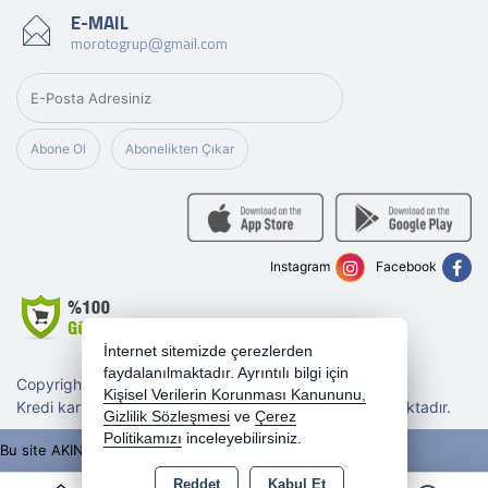
E-MAIL
morotogrup@gmail.com
Abone Ol
Abonelikten Çıkar
Instagram
Facebook
İnternet sitemizde çerezlerden
faydalanılmaktadır. Ayrıntılı bilgi için
Copyright 2026 morotogrup.com - Tüm hakları saklıdır.
Kişisel Verilerin Korunması Kanununu,
Kredi kartı bilgileriniz 256bit SSL sertifikası ile korunmaktadır.
Gizlilik Sözleşmesi
ve
Çerez
Politikamızı
inceleyebilirsiniz.
Bu site AKINSOFT E-Ticaret ile hazırlanmıştır.
Reddet
Kabul Et
0