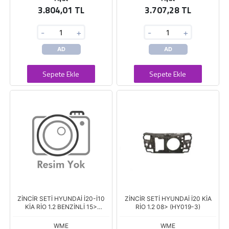
3.804,01 TL
3.707,28 TL
-
+
-
+
AD
AD
Sepete Ekle
Sepete Ekle
ZİNCİR SETİ HYUNDAİ İ20-İ10
ZİNCİR SETİ HYUNDAİ İ20 KİA
KİA RİO 1.2 BENZİNLİ 15>
RİO 1.2 08> (HY019-3)
(HY019)
WME
WME