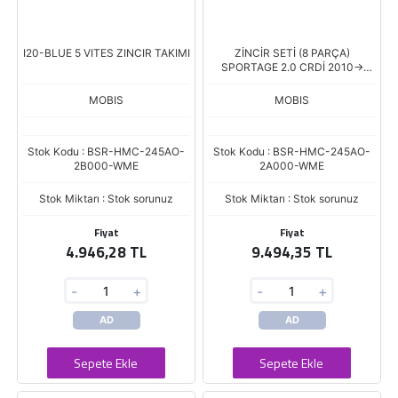
I20-BLUE 5 VITES ZINCIR TAKIMI
ZİNCİR SETİ (8 PARÇA)
SPORTAGE 2.0 CRDİ 2010->
İX35 10> 2,0 CRDİ D4HA
MOBIS
MOBIS
Stok Kodu : BSR-HMC-245AO-
Stok Kodu : BSR-HMC-245AO-
2B000-WME
2A000-WME
Stok Miktarı : Stok sorunuz
Stok Miktarı : Stok sorunuz
Fiyat
Fiyat
4.946,28 TL
9.494,35 TL
-
+
-
+
AD
AD
Sepete Ekle
Sepete Ekle