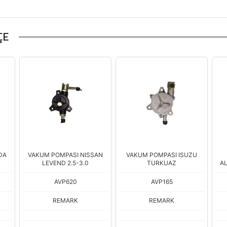
ÇE
DA
VAKUM POMPASI NISSAN
VAKUM POMPASI ISUZU
LEVEND 2.5-3.0
TURKUAZ
A
AVP620
AVP165
REMARK
REMARK