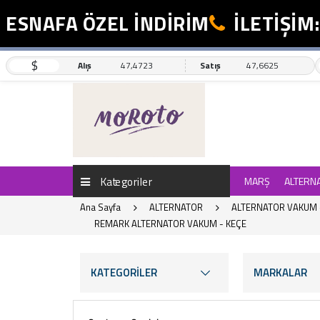
NAFA ÖZEL İNDİRİM
İLETİŞİM: 05
$
Alış
47,4723
Satış
47,6625
Kategoriler
MARŞ
ALTERN
Ana Sayfa
ALTERNATOR
ALTERNATOR VAKUM 
REMARK ALTERNATOR VAKUM - KEÇE
KATEGORİLER
MARKALAR