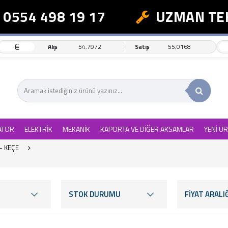
54 498 19 17
UZMAN TEKNİ
€
Alış
54,7972
Satış
55,0168
ATOR
ELEKTRİK
MEKANİK
KAPORTA VE DİĞER AKSAMLAR
YENİ Ü
- KEÇE
STOK DURUMU
FİYAT ARALIĞ