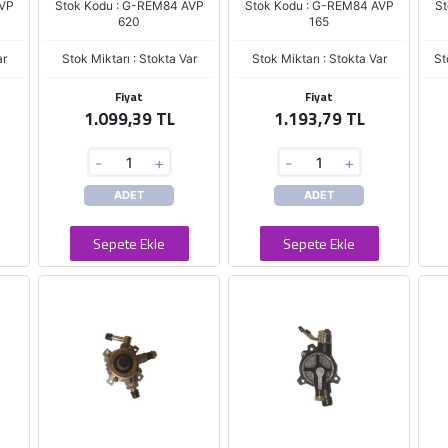
AVP
Stok Kodu : G-REM84 AVP
Stok Kodu : G-REM84 AVP
St
620
165
ar
Stok Miktarı : Stokta Var
Stok Miktarı : Stokta Var
St
Fiyat
Fiyat
1.099,39 TL
1.193,79 TL
-
+
-
+
ADET
ADET
Sepete Ekle
Sepete Ekle