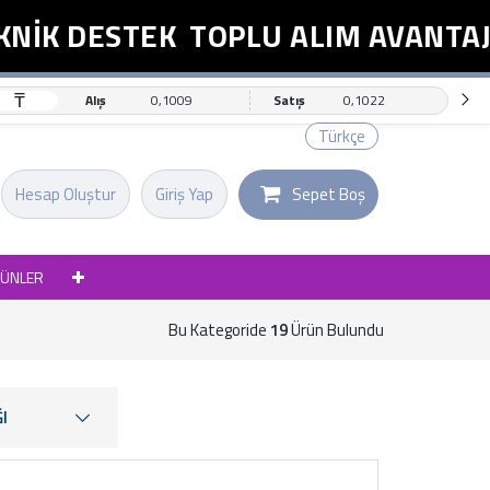
K DESTEK
TOPLU ALIM AVANTAJI
₸
Alış
0,1009
Satış
0,1022
Türkçe
Hesap Oluştur
Giriş Yap
Sepet Boş
RÜNLER
Bu Kategoride
19
Ürün Bulundu
I