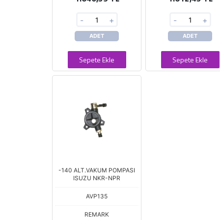
-
+
-
+
ADET
ADET
Sepete Ekle
Sepete Ekle
-140 ALT.VAKUM POMPASI
ISUZU NKR-NPR
AVP135
REMARK