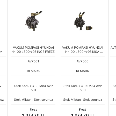
VAKUM POMPASI HYUNDAI
VAKUM POMPASI HYUNDAI
AL
->
H-100 L300->98 INCE FREZE
H-100 L300-->98 KISA
FREZE
AVP501
AVP500
REMARK
REMARK
AVP
Stok Kodu : G-REM84 AVP
Stok Kodu : G-REM84 AVP
St
501
500
nuz
Stok Miktarı : Stok sorunuz
Stok Miktarı : Stok sorunuz
St
Fiyat
Fiyat
1.073,20 TL
1.073,20 TL