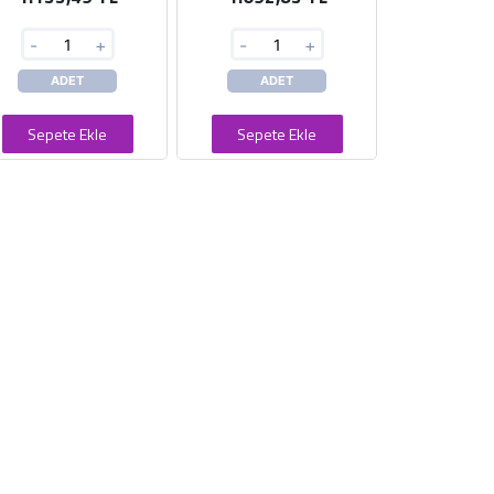
-
+
-
+
ADET
ADET
Sepete Ekle
Sepete Ekle