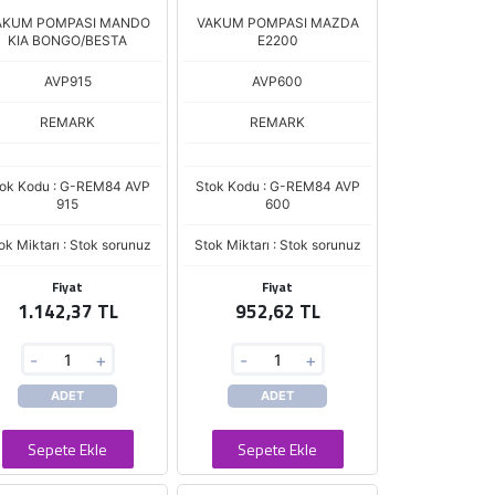
AKUM POMPASI MANDO
VAKUM POMPASI MAZDA
KIA BONGO/BESTA
E2200
AVP915
AVP600
REMARK
REMARK
ok Kodu : G-REM84 AVP
Stok Kodu : G-REM84 AVP
915
600
ok Miktarı : Stok sorunuz
Stok Miktarı : Stok sorunuz
Fiyat
Fiyat
1.142,37 TL
952,62 TL
-
+
-
+
ADET
ADET
Sepete Ekle
Sepete Ekle