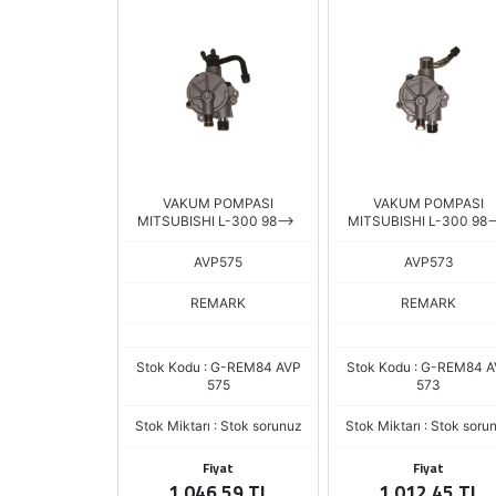
VAKUM POMPASI
VAKUM POMPASI
MITSUBISHI L-300 98-->
MITSUBISHI L-300 98-
AVP575
AVP573
REMARK
REMARK
Stok Kodu : G-REM84 AVP
Stok Kodu : G-REM84 
575
573
Stok Miktarı : Stok sorunuz
Stok Miktarı : Stok soru
Fiyat
Fiyat
1.046,59 TL
1.012,45 TL