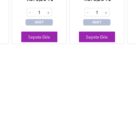
-
+
-
+
ADET
ADET
Sepete Ekle
Sepete Ekle