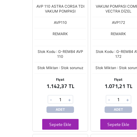
AVP 110 ASTRA CORSA TDI
VAKUM POMPASI COM
VAKUM POMPASI
VECTRA DİZEL
AVP110
AVP172
REMARK
REMARK
Stok Kodu : G-REM84 AVP
Stok Kodu : G-REM84 
110
172
Stok Miktarı : Stok sorunuz
Stok Miktarı : Stok soru
Fiyat
Fiyat
1.142,37 TL
1.071,21 TL
-
+
-
+
ADET
ADET
Sepete Ekle
Sepete Ekle