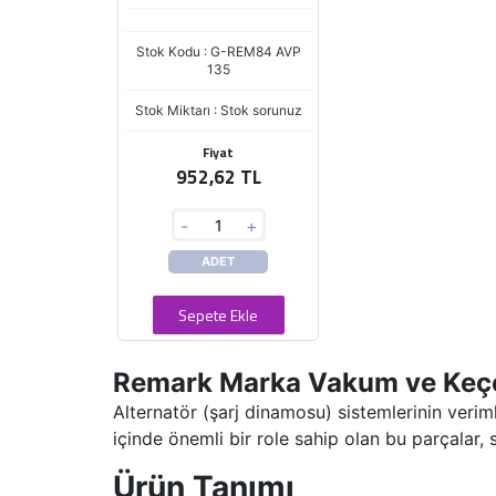
Stok Kodu : G-REM84 AVP
135
Stok Miktarı : Stok sorunuz
Fiyat
952,62 TL
-
+
ADET
Sepete Ekle
Remark Marka Vakum ve Keçe 
Alternatör (şarj dinamosu) sistemlerinin veri
içinde önemli bir role sahip olan bu parçalar,
Ürün Tanımı