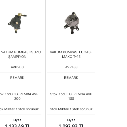
T.VAKUM POMPASI ISUZU
VAKUM POMPASI LUCAS-
ŞAMPİYON
MAKO T-15
AVP200
AVP188
REMARK
REMARK
ok Kodu : G-REM84 AVP
Stok Kodu : G-REM84 AVP
200
188
ok Miktarı : Stok sorunuz
Stok Miktarı : Stok sorunuz
Fiyat
Fiyat
1.133,49 TL
1.092,83 TL