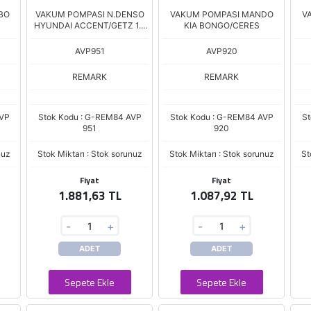
BO
VAKUM POMPASI N.DENSO
VAKUM POMPASI MANDO
V
HYUNDAI ACCENT/GETZ 1.5
KIA BONGO/CERES
CRDI
AVP951
AVP920
REMARK
REMARK
AVP
Stok Kodu : G-REM84 AVP
Stok Kodu : G-REM84 AVP
St
951
920
nuz
Stok Miktarı : Stok sorunuz
Stok Miktarı : Stok sorunuz
St
Fiyat
Fiyat
1.881,63 TL
1.087,92 TL
-
+
-
+
ADET
ADET
Sepete Ekle
Sepete Ekle