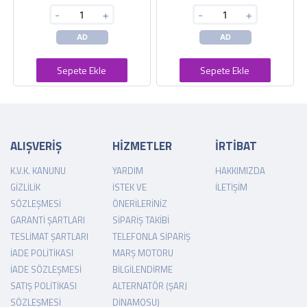
-
+
-
+
AD
AD
Sepete Ekle
Sepete Ekle
ALIŞVERİŞ
HİZMETLER
İRTİBAT
K.V.K. KANUNU
YARDIM
HAKKIMIZDA
GIZLILIK
İSTEK VE
İLETIŞIM
SÖZLEŞMESI
ÖNERILERINIZ
GARANTI ŞARTLARI
SIPARIŞ TAKIBI
TESLIMAT ŞARTLARI
TELEFONLA SIPARIŞ
İADE POLITIKASI
MARŞ MOTORU
İADE SÖZLEŞMESI
BILGILENDIRME
SATIŞ POLITIKASI
ALTERNATÖR (ŞARJ
SÖZLEŞMESI
DINAMOSU)