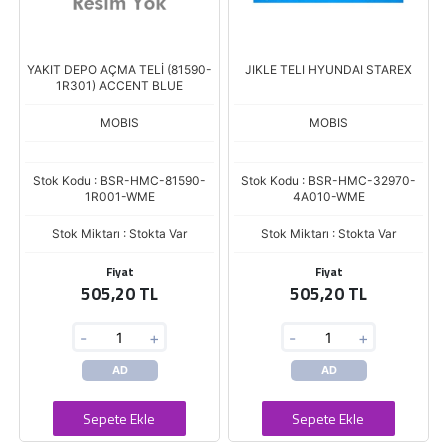
YAKIT DEPO AÇMA TELİ (81590-
JIKLE TELI HYUNDAI STAREX
1R301) ACCENT BLUE
MOBIS
MOBIS
Stok Kodu : BSR-HMC-81590-
Stok Kodu : BSR-HMC-32970-
1R001-WME
4A010-WME
Stok Miktarı : Stokta Var
Stok Miktarı : Stokta Var
Fiyat
Fiyat
505,20 TL
505,20 TL
-
+
-
+
AD
AD
Sepete Ekle
Sepete Ekle