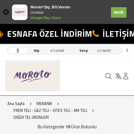
Moroto^|bg_BG:Vavoto
İNDİR
Ücretsiz
Google Play Store
ESNAFA ÖZEL İNDİRİM
İLETİŞİM:
$
Alış
47,4548
Satış
47,6450
Ana Sayfa
MEKANİK
FREN TELİ - GAZ TELİ - VİTES TELİ - KM TELİ
DİĞER TEL ÜRÜNLERİ
Bu Kategoride
16
Ürün Bulundu