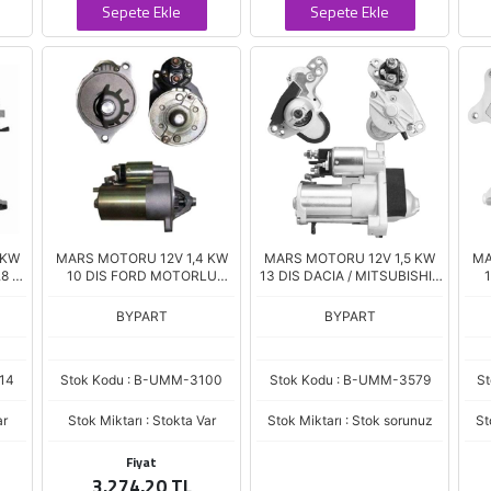
Sepete Ekle
Sepete Ekle
 KW
MARS MOTORU 12V 1,4 KW
MARS MOTORU 12V 1,5 KW
MA
8 -
10 DIS FORD MOTORLU
13 DIS DACIA / MITSUBISHI /
TEKNE (F2TU11000AA)
NISSAN / RENAULT 1.0
(23300-8820R)
T
BYPART
BYPART
14
Stok Kodu : B-UMM-3100
Stok Kodu : B-UMM-3579
S
ar
Stok Miktarı : Stokta Var
Stok Miktarı : Stok sorunuz
St
Fiyat
3.274,20 TL