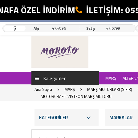
 ÖZEL İNDİRİM
İLETİŞİM: 0554 4
$
Alış
47,4896
Satış
47,6799
Kategoriler
MARŞ
ALTERN
Ana Sayfa
MARŞ
MARŞ MOTORLARI (SIFIR)
MOTORCRAFT-VISTEON MARŞ MOTORU
KATEGORİLER
MARKALAR