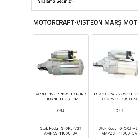
MOTORCRAFT-VISTEON MARŞ MO
M.MOT 12V 2.2KW 11D FORD
M.MOT 12V 2.2KW 11D 
TOURNEO CUSTOM
TOURNEO CUSTOM
ORJ
ORJ
Stok Kodu : G-ORJ-VST
Stok Kodu : G-ORJ-V
AMIF5S-11000-BA
AMPZ3T-11000-CA