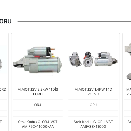
TORU
FORD
M.MOT.12V 2.2KW 11DİŞ
M.MOT.12V 1.4KW 14D
MA
FORD
VOLVO
2.
T
ORJ
ORJ
ST
Stok Kodu : G-ORJ-VST
Stok Kodu : G-ORJ-VST
S
AMIF5C-11000-AA
AMIV3S-11000