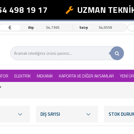
98 19 17
UZMAN TEKNİK DE
€
Alış
54,7365
Satış
54,9559
ATOR
ELEKTRİK
MEKANİK
KAPORTA VE DİĞER AKSAMLAR
YENİ Ü
DİŞ SAYISI
STOK DURU