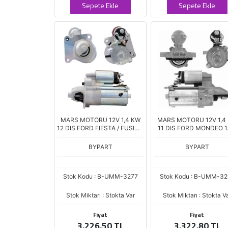
Sepete Ekle
Sepete Ekle
MARS MOTORU 12V 1,4 KW
MARS MOTORU 12V 1,4
12 DIS FORD FIESTA / FUSION
11 DIS FORD MONDEO 1.
1.4 TDCI (2S6U11000EA)
2.0 (1S7U11000AB)
BYPART
BYPART
Stok Kodu : B-UMM-3277
Stok Kodu : B-UMM-32
Stok Miktarı : Stokta Var
Stok Miktarı : Stokta V
Fiyat
Fiyat
3.226,50 TL
3.322,80 TL