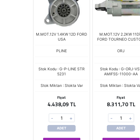
M.MOT.12V 1.4KW 12D FORD
M.MOT.12V 2.2KW 11D
USA
FORD TOURNEO CUST
V362 STA
PLINE
ORJ
Stok Kodu : G-P-LINE STR
Stok Kodu : G-ORJ-V
5231
AMIF5S-11000-AA
Stok Miktarı : Stokta Var
Stok Miktarı : Stokta V
Fiyat
Fiyat
4.438,09 TL
8.311,70 TL
-
+
-
+
ADET
ADET