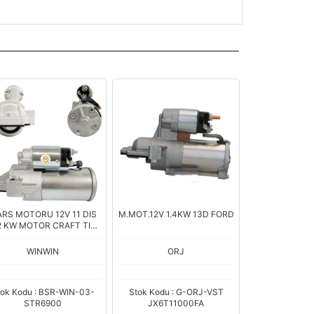
RS MOTORU 12V 11 DIS
M.MOT.12V 1.4KW 13D FORD
2 KW MOTOR CRAFT TIP
RANSIT CUSTOM V362
V363 2.0 2015->
WINWIN
ORJ
GK2T11000AA SW108F
tok Kodu : BSR-WIN-03-
Stok Kodu : G-ORJ-VST
STR6900
JX6T11000FA