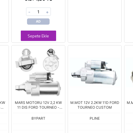
-
+
AD
Sepete Ekle
 KW
MARS MOTORU 12V 2,2 KW
M.MOT 12V 2.2KW 11D FORD
M.M
-
11 DIS FORD TOURNEO -
TOURNEO CUSTOM
T-
TRANSIT CUSTOM 2.0
(GK2T-11000DA)
BYPART
PLINE