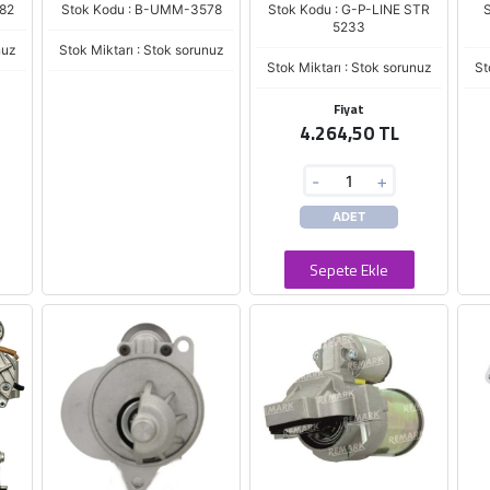
82
Stok Kodu : B-UMM-3578
Stok Kodu : G-P-LINE STR
S
5233
nuz
Stok Miktarı : Stok sorunuz
Stok Miktarı : Stok sorunuz
St
Fiyat
4.264,50 TL
-
+
ADET
Sepete Ekle