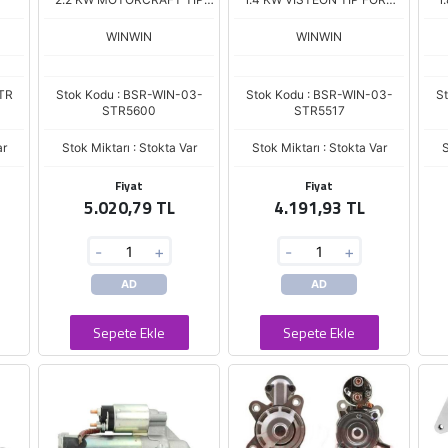
FORD CONNECT 1.8 TDCI
CONNECT 1.8TDCi
FO
FOCUS ESCORT 2002 -->
WINWIN
WINWIN
STR
Stok Kodu : BSR-WIN-03-
Stok Kodu : BSR-WIN-03-
S
STR5600
STR5517
ar
Stok Miktarı : Stokta Var
Stok Miktarı : Stokta Var
S
Fiyat
Fiyat
5.020,79 TL
4.191,93 TL
-
+
-
+
AD
AD
Sepete Ekle
Sepete Ekle