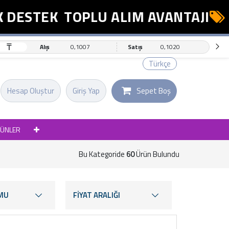
STEK
TOPLU ALIM AVANTAJI
ESN
₸
Alış
0,1007
Satış
0,1020
Türkçe
Hesap Oluştur
Giriş Yap
Sepet Boş
RÜNLER
Bu Kategoride
60
Ürün Bulundu
MU
FİYAT ARALIĞI