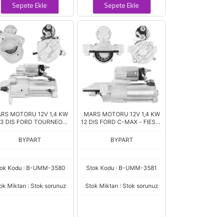
Sepete Ekle
Sepete Ekle
RS MOTORU 12V 1,4 KW
MARS MOTORU 12V 1,4 KW
13 DIS FORD TOURNEO
12 DIS FORD C-MAX - FIESTA
CONNECT - GRAND
- FOCUS - KUGA - PUMA 1.0
OURNEO CONNECT 1.5
(JX6T-11000CA)
BYPART
BYPART
(KV6T-11000BC)
tok Kodu : B-UMM-3580
Stok Kodu : B-UMM-3581
ok Miktarı : Stok sorunuz
Stok Miktarı : Stok sorunuz