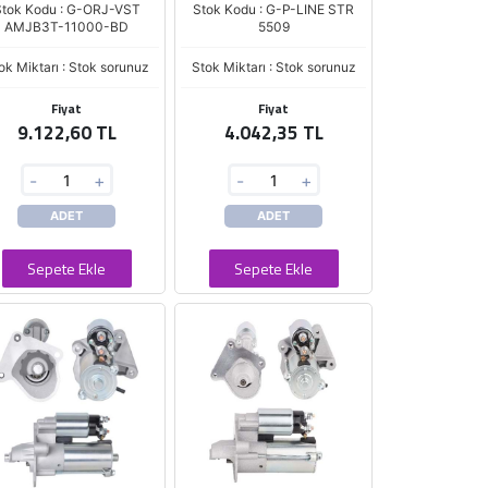
tok Kodu : G-ORJ-VST
Stok Kodu : G-P-LINE STR
AMJB3T-11000-BD
5509
ok Miktarı : Stok sorunuz
Stok Miktarı : Stok sorunuz
Fiyat
Fiyat
9.122,60 TL
4.042,35 TL
-
+
-
+
ADET
ADET
Sepete Ekle
Sepete Ekle