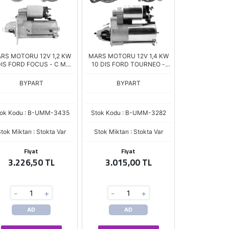
RS MOTORU 12V 1,2 KW
MARS MOTORU 12V 1,4 KW
DIS FORD FOCUS - C MAX
10 DIS FORD TOURNEO -
 TDCI / MAZDA 3 / VOLVO
CONNECT 1.8 TDCI
S 40 - V 50 1.6D
(2T1411000BA)
BYPART
BYPART
(3M5T11000CB)
tok Kodu : B-UMM-3435
Stok Kodu : B-UMM-3282
tok Miktarı : Stokta Var
Stok Miktarı : Stokta Var
Fiyat
Fiyat
3.226,50 TL
3.015,00 TL
-
+
-
+
AD
AD