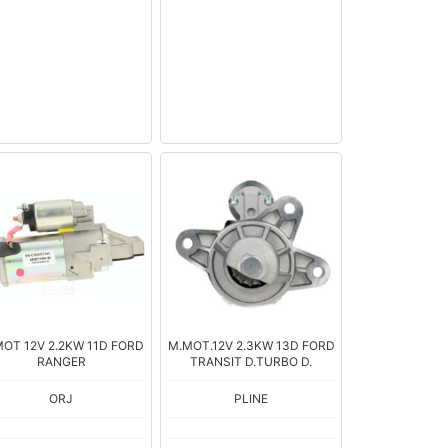
OT 12V 2.2KW 11D FORD
M.MOT.12V 2.3KW 13D FORD
RANGER
TRANSIT D.TURBO D.
ORJ
PLINE