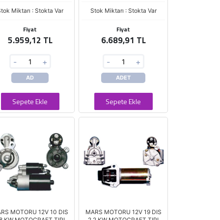
tok Miktarı : Stokta Var
Stok Miktarı : Stokta Var
Fiyat
Fiyat
5.959,12 TL
6.689,91 TL
-
+
-
+
AD
ADET
Sepete Ekle
Sepete Ekle
RS MOTORU 12V 10 DIS
MARS MOTORU 12V 19 DIS
.8 KW MOTOCRAFT TIPI
2.2 KW MOTOCRAFT TIPI