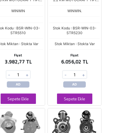
RD CONNECT 1,9 DIZEL
FORD TRANSIT V184 YM *
FIESTA TD FOCUS
WINWIN
WINWIN.
tok Kodu : BSR-WIN-03-
Stok Kodu : BSR-WIN-03-
STR5510
STR5230
tok Miktarı : Stokta Var
Stok Miktarı : Stokta Var
Fiyat
Fiyat
3.982,77 TL
6.056,02 TL
-
+
-
+
AD
AD
Sepete Ekle
Sepete Ekle