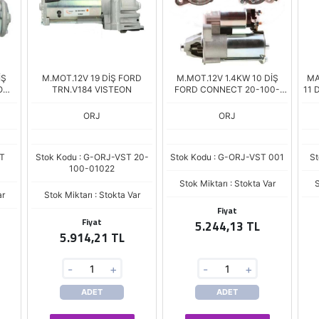
İŞ
M.MOT.12V 19 DİŞ FORD
M.MOT.12V 1.4KW 10 DİŞ
MA
OM
TRN.V184 VISTEON
FORD CONNECT 20-100-
11 
01034 V
1.6
ORJ
ORJ
ST
Stok Kodu : G-ORJ-VST 20-
Stok Kodu : G-ORJ-VST 001
S
100-01022
Stok Miktarı : Stokta Var
S
ar
Stok Miktarı : Stokta Var
Fiyat
Fiyat
5.244,13 TL
5.914,21 TL
-
+
-
+
ADET
ADET