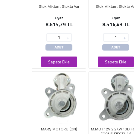
Stok Miktarı : Stokta Var
Stok Miktarı : Stokta V
Fiyat
Fiyat
8.615,79 TL
8.514,43 TL
-
+
-
+
ADET
ADET
Sepete Ekle
Sepete Ekle
MARŞ MOTORU (CN)
M.MOT.12V 2.2KW 10D 
FOCUS FIESTA 1.8