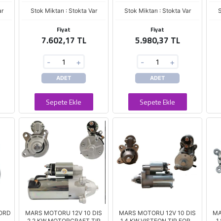
ar
Stok Miktarı : Stokta Var
Stok Miktarı : Stokta Var
S
Fiyat
Fiyat
7.602,17 TL
5.980,37 TL
-
+
-
+
ADET
ADET
Sepete Ekle
Sepete Ekle
FORD
MARS MOTORU 12V 10 DIS
MARS MOTORU 12V 10 DIS
MA
2.2 KW MOTORCRAFT TIP
1.4 KW VISTEON TIP FORD
1