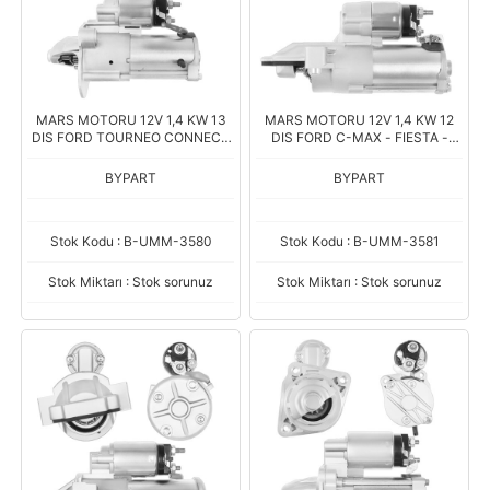
MARS MOTORU 12V 1,4 KW 13
MARS MOTORU 12V 1,4 KW 12
DIS FORD TOURNEO CONNECT
DIS FORD C-MAX - FIESTA -
- GRAND TOURNEO CONNECT
FOCUS - KUGA - PUMA 1.0
1.5 (KV6T-11000BC)
(JX6T-11000CA)
BYPART
BYPART
Stok Kodu : B-UMM-3580
Stok Kodu : B-UMM-3581
Stok Miktarı : Stok sorunuz
Stok Miktarı : Stok sorunuz