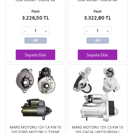
Fiyat
Fiyat
3.226,50 TL
3.322,80 TL
-
+
-
+
AD
AD
Sepete Ekle
Sepete Ekle
MARS MOTORU 12V 1,4 KW 10
MARS MOTORU 12V 1,5 KW 13
DIS FORD MOTORLU TEKNE
DIS DACIA / MITSUBISHI /