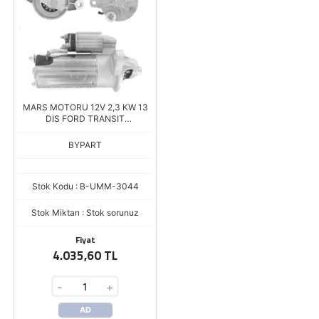
MARS MOTORU 12V 2,3 KW 13
DIS FORD TRANSIT
(97VB11000AB)
BYPART
Stok Kodu : B-UMM-3044
Stok Miktarı : Stok sorunuz
Fiyat
4.035,60 TL
-
+
AD