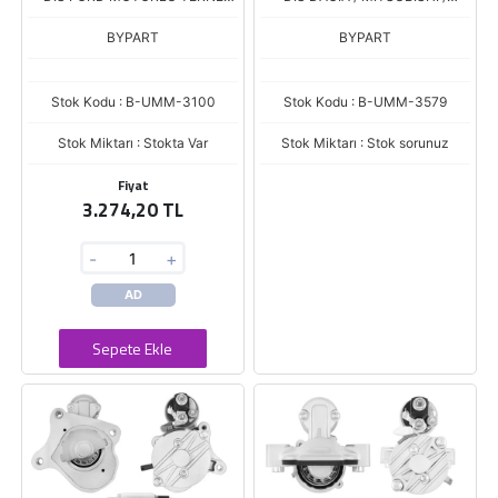
(F2TU11000AA)
NISSAN / RENAULT 1.0 (23300-
8820R)
BYPART
BYPART
Stok Kodu : B-UMM-3100
Stok Kodu : B-UMM-3579
Stok Miktarı : Stokta Var
Stok Miktarı : Stok sorunuz
Fiyat
3.274,20 TL
-
+
AD
Sepete Ekle