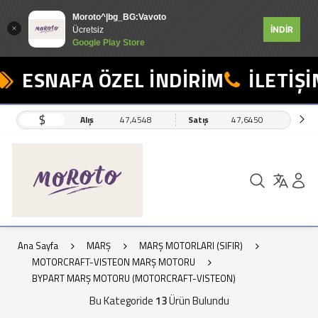
Moroto^|bg_BG:Vavoto
İNDİR
Ücretsiz
Google Play Store
ESNAFA ÖZEL İNDİRİM
İLETİŞİM
$
Alış
47,4548
Satış
47,6450
Ana Sayfa
MARŞ
MARŞ MOTORLARI (SIFIR)
MOTORCRAFT-VISTEON MARŞ MOTORU
BYPART MARŞ MOTORU (MOTORCRAFT-VISTEON)
Bu Kategoride
13
Ürün Bulundu