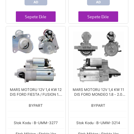
AD
AD
Sepete Ekle
Sepete Ekle
MARS MOTORU 12V 1,4 KW 12
MARS MOTORU 12V 1,4 KW 11
DIS FORD FIESTA / FUSION 1.4
DIS FORD MONDEO 1.8 - 2.0
TDCI (2S6U11000EA)
(1S7U11000AB)
BYPART
BYPART
Stok Kodu : B-UMM-3277
Stok Kodu : B-UMM-3214
Stok Miktarı : Stokta Var
Stok Miktarı : Stokta Var