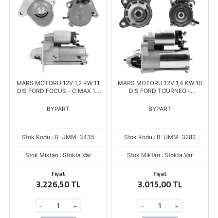
MARS MOTORU 12V 1,2 KW 11
MARS MOTORU 12V 1,4 KW 10
DIS FORD FOCUS - C MAX 1.6
DIS FORD TOURNEO -
TDCI / MAZDA 3 / VOLVO S 40 -
CONNECT 1.8 TDCI
V 50 1.6D (3M5T11000CB)
(2T1411000BA)
BYPART
BYPART
Stok Kodu : B-UMM-3435
Stok Kodu : B-UMM-3282
Stok Miktarı : Stokta Var
Stok Miktarı : Stokta Var
Fiyat
Fiyat
3.226,50 TL
3.015,00 TL
-
+
-
+