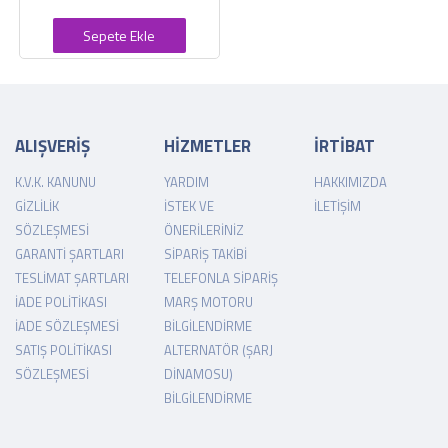
Sepete Ekle
ALIŞVERİŞ
HİZMETLER
İRTİBAT
K.V.K. KANUNU
YARDIM
HAKKIMIZDA
GIZLILIK
İSTEK VE
İLETIŞIM
SÖZLEŞMESI
ÖNERILERINIZ
GARANTI ŞARTLARI
SIPARIŞ TAKIBI
TESLIMAT ŞARTLARI
TELEFONLA SIPARIŞ
İADE POLITIKASI
MARŞ MOTORU
İADE SÖZLEŞMESI
BILGILENDIRME
SATIŞ POLITIKASI
ALTERNATÖR (ŞARJ
SÖZLEŞMESI
DINAMOSU)
BILGILENDIRME