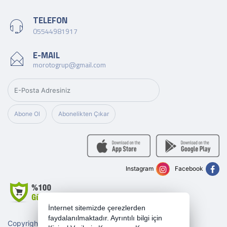
TELEFON
05544981917
E-MAIL
morotogrup@gmail.com
Abone Ol
Abonelikten Çıkar
Instagram
Facebook
İnternet sitemizde çerezlerden
faydalanılmaktadır. Ayrıntılı bilgi için
Copyright 2026 morotogrup.com - Tüm hakları saklıdır.