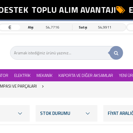
TEK
TOPLU ALIM AVANTAJI
ESNA
€
Alış
54,7716
Satış
54,9911
ATOR
ELEKTRİK
MEKANİK
KAPORTA VE DİĞER AKSAMLAR
YENİ Ü
OMPASI VE PARÇALARI
STOK DURUMU
FİYAT ARALIĞ