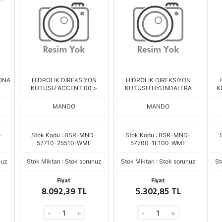
ONA
HIDROLIK DIREKSIYON
HIDROLIK DIREKSIYON
KUTUSU ACCENT 00 >
KUTUSU HYUNDAI ERA
K
MANDO
MANDO
-
Stok Kodu : BSR-MND-
Stok Kodu : BSR-MND-
57710-25510-WME
57700-1E100-WME
nuz
Stok Miktarı : Stok sorunuz
Stok Miktarı : Stok sorunuz
St
Fiyat
Fiyat
8.092,39 TL
5.302,85 TL
-
+
-
+