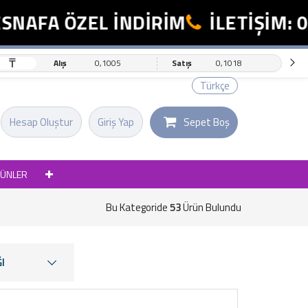
FA ÖZEL İNDİRİM
İLETİŞİM: 0554
₸
Alış
0,1005
Satış
0,1018
Türkçe
Hesap Oluştur
Giriş Yap
Sepet Boş
RÜNLER
Bu Kategoride
53
Ürün Bulundu
I