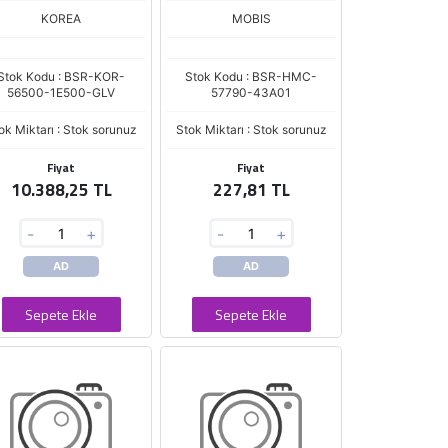
KOREA
MOBIS
Stok Kodu : BSR-KOR-
Stok Kodu : BSR-HMC-
56500-1E500-GLV
57790-43A01
ok Miktarı : Stok sorunuz
Stok Miktarı : Stok sorunuz
Fiyat
Fiyat
10.388,25 TL
227,81 TL
-
+
-
+
AD
AD
Sepete Ekle
Sepete Ekle