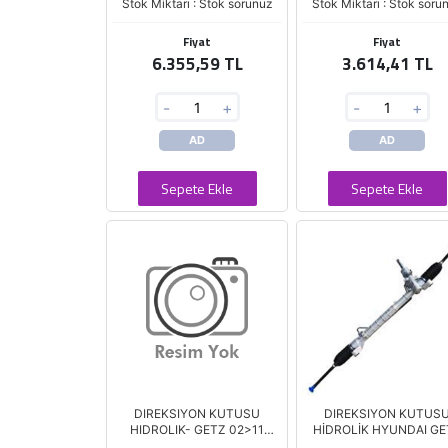
Stok Miktarı : Stok sorunuz
Stok Miktarı : Stok soru
Fiyat
Fiyat
6.355,59 TL
3.614,41 TL
-
+
-
+
AD
AD
Sepete Ekle
Sepete Ekle
DIREKSIYON KUTUSU
DIREKSIYON KUTUS
HIDROLIK- GETZ 02>11
HİDROLİK HYUNDAI GE
**MANDO**
(ZETO )