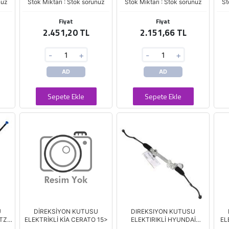
nuz
Stok Miktarı : Stok sorunuz
Stok Miktarı : Stok sorunuz
St
Fiyat
Fiyat
2.451,20 TL
2.151,66 TL
-
+
-
+
AD
AD
Sepete Ekle
Sepete Ekle
U
DİREKSİYON KUTUSU
DIREKSIYON KUTUSU
TZ
ELEKTRİKLİ KİA CERATO 15>
ELEKTIRIKLİ HYUNDAİ
EL
ELANTRA 11> (KGC)