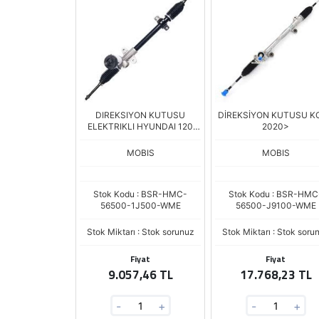
DIREKSIYON KUTUSU
DİREKSİYON KUTUSU K
ELEKTRIKLI HYUNDAI 120
2020>
09-14
MOBIS
MOBIS
Stok Kodu : BSR-HMC-
Stok Kodu : BSR-HMC
56500-1J500-WME
56500-J9100-WME
Stok Miktarı : Stok sorunuz
Stok Miktarı : Stok soru
Fiyat
Fiyat
9.057,46 TL
17.768,23 TL
-
+
-
+