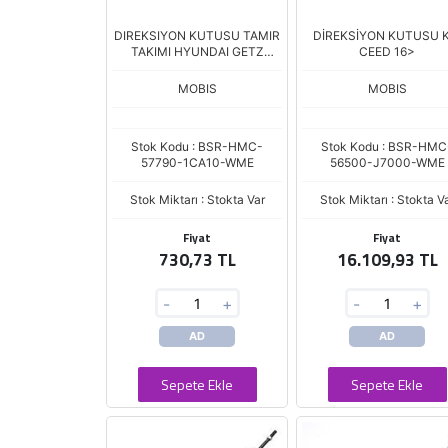
DIREKSIYON KUTUSU TAMIR
DİREKSİYON KUTUSU K
TAKIMI HYUNDAI GETZ
CEED 16>
2003-
MOBIS
MOBIS
Stok Kodu : BSR-HMC-
Stok Kodu : BSR-HMC
57790-1CA10-WME
56500-J7000-WME
Stok Miktarı : Stokta Var
Stok Miktarı : Stokta V
Fiyat
Fiyat
730,73 TL
16.109,93 TL
-
+
-
+
AD
AD
Sepete Ekle
Sepete Ekle