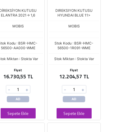
DİREKSİYON KUTUSU
DIREKSIYON KUTUSU
ELANTRA 2021-> 1,6
HYUNDAI BLUE 11>
MOBIS
MOBIS
Stok Kodu : BSR-HMC-
Stok Kodu : BSR-HMC-
56500-AA000-WME
56500-1R091-WME
tok Miktarı : Stokta Var
Stok Miktarı : Stokta Var
Fiyat
Fiyat
16.730,55 TL
12.204,57 TL
-
+
-
+
AD
AD
Sepete Ekle
Sepete Ekle