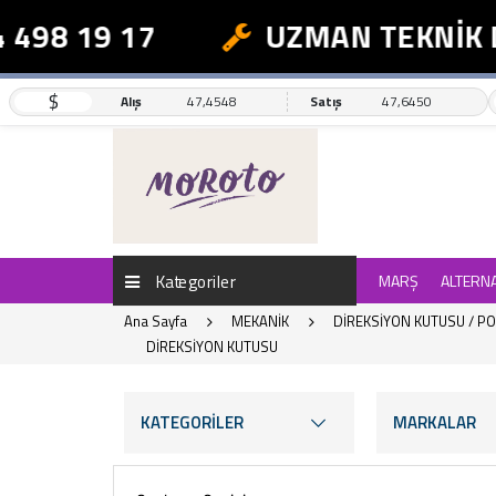
8 19 17
UZMAN TEKNİK DES
$
Alış
47,4548
Satış
47,6450
Kategoriler
MARŞ
ALTERN
Ana Sayfa
MEKANİK
DİREKSİYON KUTUSU / P
DİREKSİYON KUTUSU
KATEGORİLER
MARKALAR