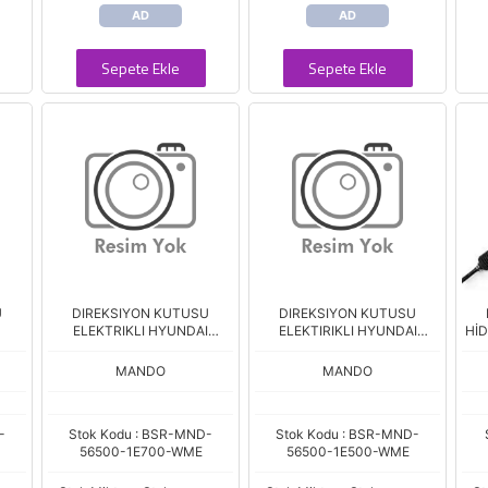
AD
AD
Sepete Ekle
Sepete Ekle
U
DIREKSIYON KUTUSU
DIREKSIYON KUTUSU
ELEKTRIKLI HYUNDAI
ELEKTIRIKLI HYUNDAI
Hİ
ACCENT ERA 06-1,5 TCI
ACCENT ERA 06-1,4 1,6
DIZEL
MANDO
MANDO
-
Stok Kodu : BSR-MND-
Stok Kodu : BSR-MND-
56500-1E700-WME
56500-1E500-WME