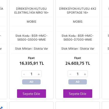
İA
DİREKSİYON KUTUSU
DİREKSİYON KUTUSU 4X2
ELEKTRKLİ KİA NİRO 16>
SPORTAGE 16>
MOBIS
MOBIS
-
Stok Kodu : BSR-HMC-
Stok Kodu : BSR-HMC-
56500-G5000-WME
56500-D7000-WME
ar
Stok Miktarı : Stokta Var
Stok Miktarı : Stokta Var
S
Fiyat
Fiyat
16.335,91 TL
24.603,75 TL
-
+
-
+
AD
AD
Sepete Ekle
Sepete Ekle