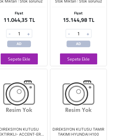
ok Miktarı : Stok sorunuz
Stok Miktarı : Stok sorunuz
Fiyat
Fiyat
11.044,35 TL
15.144,98 TL
-
+
-
+
AD
AD
Sepete Ekle
Sepete Ekle
DIREKSIYON KUTUSU
DIREKSIYON KUTUSU TAMIR
EKTIRIKLI- ACCENT-ERA
TAKIMI HYUNDAI H100
06-1,4 1,6 (MANDO)