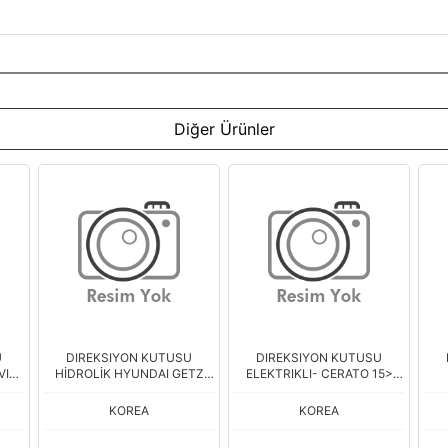
Diğer Ürünler
U
DIREKSIYON KUTUSU
DIREKSIYON KUTUSU
VIS-
HİDROLİK HYUNDAI GETZ
ELEKTRIKLI- CERATO 15>
(ZETO)
(KGC)
KOREA
KOREA