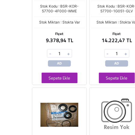
Stok Kodu : BSR-KOR-
Stok Kodu : BSR-KOR
57700-4F000-WME
57700-1G051-GLV
Stok Miktarı : Stokta Var
Stok Miktarı : Stokta V
Fiyat
Fiyat
9.378,94 TL
14.222,47 TL
-
+
-
+
AD
AD
Sepete Ekle
Sepete Ekle