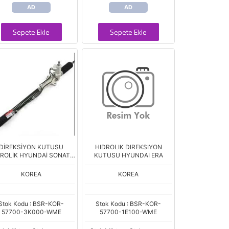
AD
AD
Sepete Ekle
Sepete Ekle
DİREKSİYON KUTUSU
HIDROLIK DIREKSIYON
DROLİK HYUNDAİ SONATA
KUTUSU HYUNDAI ERA
05> (MANDO)
KOREA
KOREA
Stok Kodu : BSR-KOR-
Stok Kodu : BSR-KOR-
57700-3K000-WME
57700-1E100-WME