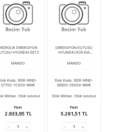
HIDROLIK DIREKSIYON
DIREKSIYON KUTUSU
UTUSU HYUNDAI GETZ
HYUNDAI IX35 KIA
SPORTAGE 11>
MANDO
MANDO
Stok Kodu : BSR-MND-
Stok Kodu : BSR-MND-
57700-1C000-WME
56500-2S000-WME
ok Miktarı : Stok sorunuz
Stok Miktarı : Stok sorunuz
Fiyat
Fiyat
2.933,95 TL
5.261,51 TL
-
+
-
+