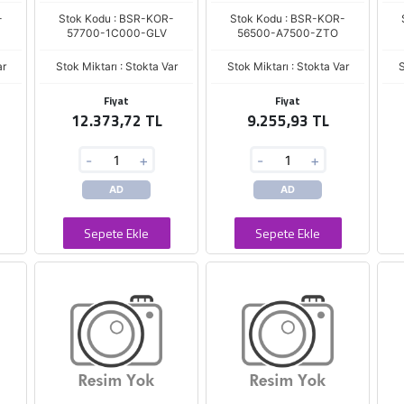
-
Stok Kodu : BSR-KOR-
Stok Kodu : BSR-KOR-
57700-1C000-GLV
56500-A7500-ZTO
ar
Stok Miktarı : Stokta Var
Stok Miktarı : Stokta Var
S
Fiyat
Fiyat
12.373,72 TL
9.255,93 TL
-
+
-
+
AD
AD
Sepete Ekle
Sepete Ekle