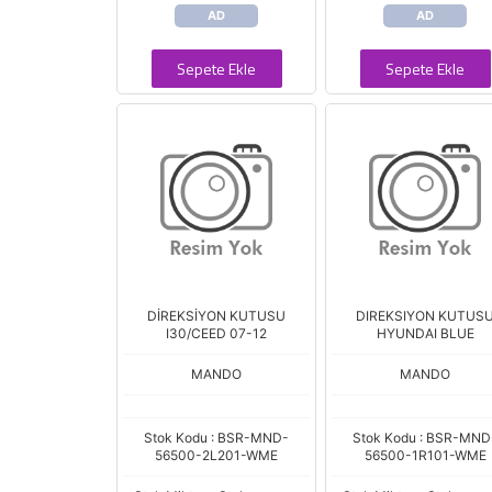
AD
AD
Sepete Ekle
Sepete Ekle
DİREKSİYON KUTUSU
DIREKSIYON KUTUS
I30/CEED 07-12
HYUNDAI BLUE
MANDO
MANDO
Stok Kodu : BSR-MND-
Stok Kodu : BSR-MND
56500-2L201-WME
56500-1R101-WME