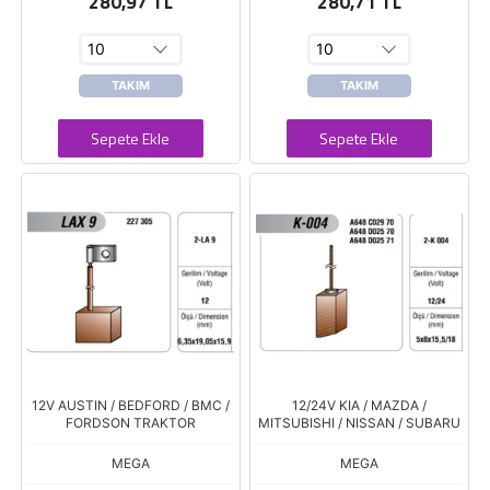
280,97 TL
280,71 TL
TAKIM
TAKIM
Sepete Ekle
Sepete Ekle
12V AUSTIN / BEDFORD / BMC /
12/24V KIA / MAZDA /
FORDSON TRAKTOR
MITSUBISHI / NISSAN / SUBARU
MEGA
MEGA