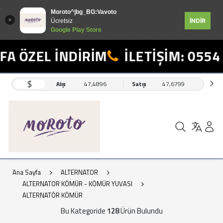
Moroto^|bg_BG:Vavoto
İNDİR
Ücretsiz
Google Play Store
ZEL İNDİRİM
İLETİŞİM: 0554 498
$
Alış
47,4896
Satış
47,6799
Ana Sayfa
ALTERNATOR
ALTERNATOR KÖMÜR - KÖMÜR YUVASI
ALTERNATÖR KÖMÜR
Bu Kategoride
128
Ürün Bulundu