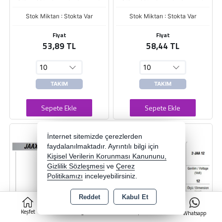
Stok Miktarı : Stokta Var
Stok Miktarı : Stokta Var
Fiyat
Fiyat
53,89 TL
58,44 TL
TAKIM
TAKIM
Sepete Ekle
Sepete Ekle
İnternet sitemizde çerezlerden
faydalanılmaktadır. Ayrıntılı bilgi için
Kişisel Verilerin Korunması Kanununu,
Gizlilik Sözleşmesi
ve
Çerez
Politikamızı
inceleyebilirsiniz.
Reddet
Kabul Et
0
Keşfet
Kategoriler
Sepet
Whatsapp