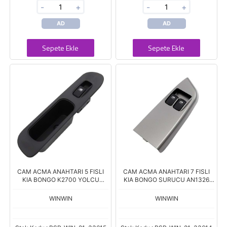
-
+
-
+
AD
AD
Sepete Ekle
Sepete Ekle
CAM ACMA ANAHTARI 5 FISLI
CAM ACMA ANAHTARI 7 FISLI
KIA BONGO K2700 YOLCU
KIA BONGO SURUCU AN1326
2002-2004 AN1324 0K63A 66
93570-4E000
360
WINWIN
WINWIN