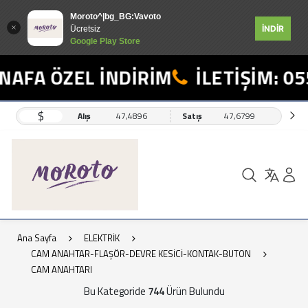
Moroto^|bg_BG:Vavoto
İNDİR
Ücretsiz
Google Play Store
 ÖZEL İNDİRİM
İLETİŞİM: 0554 4
$
Alış
47,4896
Satış
47,6799
Ana Sayfa
ELEKTRİK
CAM ANAHTAR-FLAŞÖR-DEVRE KESİCİ-KONTAK-BUTON
CAM ANAHTARI
Bu Kategoride
744
Ürün Bulundu