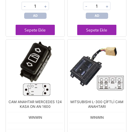
-
+
-
+
AD
AD
Sepete Ekle
Sepete Ekle
CAM ANAHTAR MERCEDES 124
MITSUBISHI L-300 ÇİFTLİ CAM
KASA ON AN 1600
ANAHTARI
WINWIN
WINWIN