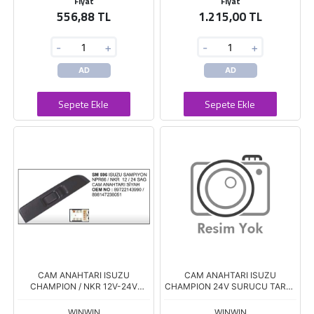
Fiyat
Fiyat
556,88 TL
1.215,00 TL
-
+
-
+
AD
AD
Sepete Ekle
Sepete Ekle
CAM ANAHTARI ISUZU
CAM ANAHTARI ISUZU
CHAMPION / NKR 12V-24V
CHAMPION 24V SURUCU TARAF
YOLCU TARAF SM 596
SM 584
WINWIN
WINWIN