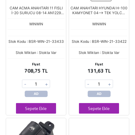
CAM ACMA ANAHTARI 11 FISLI
CAM ANAHTARI HYUNDAI H-100
İ-20 SURUCU 08-14 AN1229
KAMYONET 04--> TEK YOLCU
93570-1J000/93570-1J012
TARAF 93580-4F000
WINWIN
WINWIN
Stok Kodu : BSR-WIN-21-33433
Stok Kodu : BSR-WIN-21-33422
Stok Miktarı : Stokta Var
Stok Miktarı : Stokta Var
Fiyat
Fiyat
708,75 TL
131,63 TL
-
+
-
+
AD
AD
Sepete Ekle
Sepete Ekle