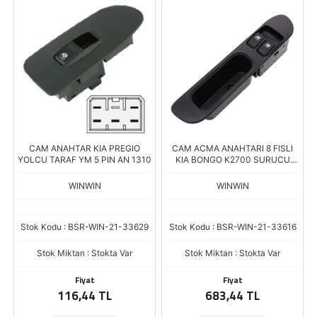
CAM ANAHTAR KIA PREGIO
CAM ACMA ANAHTARI 8 FISLI
YOLCU TARAF YM 5 PIN AN 1310
KIA BONGO K2700 SURUCU
2002-2004 AN1322 0K63A 66
350
WINWIN
WINWIN
Stok Kodu : BSR-WIN-21-33629
Stok Kodu : BSR-WIN-21-33616
Stok Miktarı : Stokta Var
Stok Miktarı : Stokta Var
Fiyat
Fiyat
116,44 TL
683,44 TL