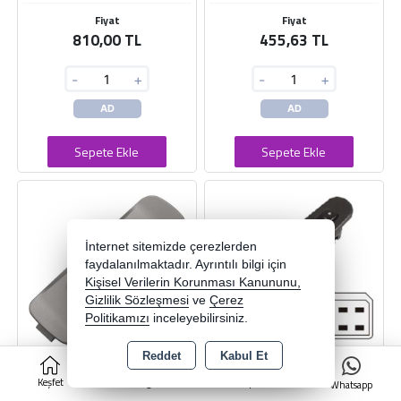
Fiyat
Fiyat
810,00 TL
455,63 TL
-
+
-
+
AD
AD
Sepete Ekle
Sepete Ekle
İnternet sitemizde çerezlerden
faydalanılmaktadır. Ayrıntılı bilgi için
Kişisel Verilerin Korunması Kanununu,
Gizlilik Sözleşmesi
ve
Çerez
Politikamızı
inceleyebilirsiniz.
Reddet
Kabul Et
0
CAM ACMA ANAHTARI 7 FISLI H-
CAM ACMA ANAHTARI HYUNDAI
Keşfet
Kategoriler
Sepet
Whatsapp
100 04-10 YOLCU 93580-
H100 SURUCU TARAF E.M
4F000MP
33047 AN 1240