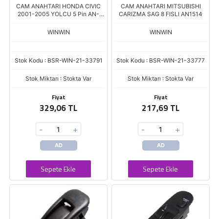
CAM ANAHTARI HONDA CIVIC
CAM ANAHTARI MITSUBISHI
2001-2005 YOLCU 5 Pin AN-
CARIZMA SAG 8 FISLI AN1514
1352
WINWIN
WINWIN
Stok Kodu : BSR-WIN-21-33791
Stok Kodu : BSR-WIN-21-33777
Stok Miktarı : Stokta Var
Stok Miktarı : Stokta Var
Fiyat
Fiyat
329,06 TL
217,69 TL
-
+
-
+
AD
AD
Sepete Ekle
Sepete Ekle