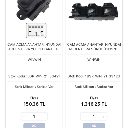
CAM ACMA ANAHTARI HYUNDAI
CAM ACMA ANAHTARI HYUNDAI
ACCENT ERA YOLCU TARAF AN
ACCENT ERA SÜRÜCÜ 93570-
1225 93580-1E000 7 FİŞLİ
1E110 AN-1222
WINWIN
WINWIN
Stok Kodu : BSR-WIN-21-33421
Stok Kodu : BSR-WIN-21-33420
Stok Miktarı : Stokta Var
Stok Miktarı : Stokta Var
Fiyat
Fiyat
150,36 TL
1.316,25 TL
-
+
-
+
AD
AD