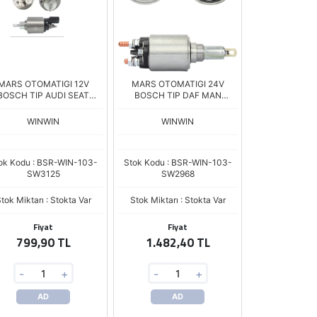
MARS OTOMATIGI 12V
MARS OTOMATIGI 24V
BOSCH TIP AUDI SEAT
BOSCH TIP DAF MAN
KODA PORSCHE DIZEL
SCANIA 231-241-262 SERI
SB730
ZM.3639 SNSL-2968
WINWIN
WINWIN
ok Kodu : BSR-WIN-103-
Stok Kodu : BSR-WIN-103-
SW3125
SW2968
tok Miktarı : Stokta Var
Stok Miktarı : Stokta Var
Fiyat
Fiyat
799,90 TL
1.482,40 TL
-
+
-
+
AD
AD