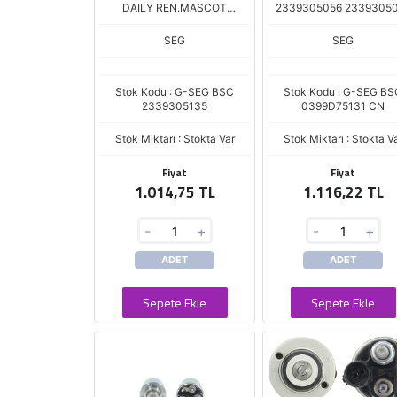
DAILY REN.MASCOT
2339305056 2339305
399D75022
SEG
SEG
Stok Kodu : G-SEG BSC
Stok Kodu : G-SEG BS
2339305135
0399D75131 CN
Stok Miktarı : Stokta Var
Stok Miktarı : Stokta V
Fiyat
Fiyat
1.014,75 TL
1.116,22 TL
-
+
-
+
ADET
ADET
Sepete Ekle
Sepete Ekle