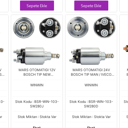
Sepete Ekle
Sepete Ekle
V
MARS OTOMATIGI 12V
MARS OTOMATIGI 24V
S
BOSCH TIP NEW
BOSCH TIP MAN / IVECO
296
HOLLAND/CASE/IVECO 230-
371-372 SERI SNLS-280D
ME
031
262 SERI SNLS-280J
SNLS-2961 2963 2965 2966
WINWIN
WINWIN
ZM.8640
ZM.2639 ZM.
03-
Stok Kodu : BSR-WIN-103-
Stok Kodu : BSR-WIN-103-
St
SW280J
SW280D
ar
Stok Miktarı : Stokta Var
Stok Miktarı : Stokta Var
S
Fiyat
Fiyat