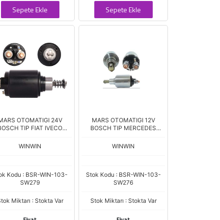
Sepete Ekle
Sepete Ekle
MARS OTOMATIGI 24V
MARS OTOMATIGI 12V
BOSCH TIP FIAT IVECO
BOSCH TIP MERCEDES
RCEDES SNLS-279 SSL-
VOLVO CLASS ZM.644
1027 SB-022 ZM.1-545
SNLS-276
WINWIN
WINWIN
ok Kodu : BSR-WIN-103-
Stok Kodu : BSR-WIN-103-
SW279
SW276
tok Miktarı : Stokta Var
Stok Miktarı : Stokta Var
Fiyat
Fiyat