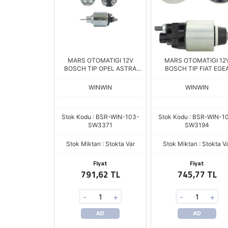
MARS OTOMATIGI 12V
MARS OTOMATIGI 12
BOSCH TIP OPEL ASTRA
BOSCH TIP FIAT EGE
CORSA COMBO ZM.3371
PANDA 1.0 194 SERI ZM.
WINWIN
WINWIN
Stok Kodu : BSR-WIN-103-
Stok Kodu : BSR-WIN-1
SW3371
SW3194
Stok Miktarı : Stokta Var
Stok Miktarı : Stokta V
Fiyat
Fiyat
791,62 TL
745,77 TL
-
+
-
+
AD
AD