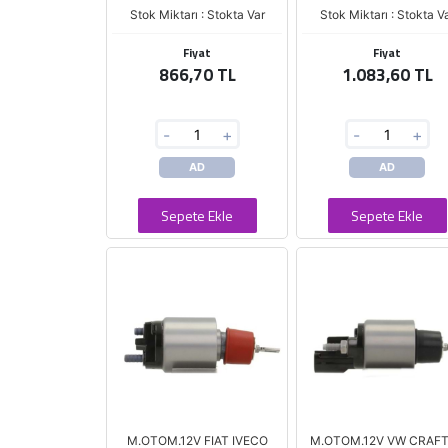
Stok Miktarı : Stokta Var
Stok Miktarı : Stokta V
Fiyat
Fiyat
866,70 TL
1.083,60 TL
-
+
-
+
AD
AD
Sepete Ekle
Sepete Ekle
M.OTOM.12V FIAT IVECO
M.OTOM.12V VW CRAF