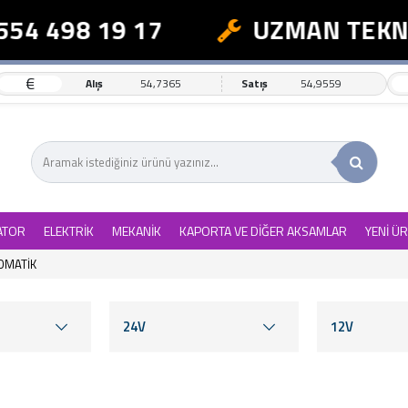
498 19 17
UZMAN TEKNİK D
€
Alış
54,7365
Satış
54,9559
ATOR
ELEKTRİK
MEKANİK
KAPORTA VE DİĞER AKSAMLAR
YENİ Ü
OMATİK
24V
12V