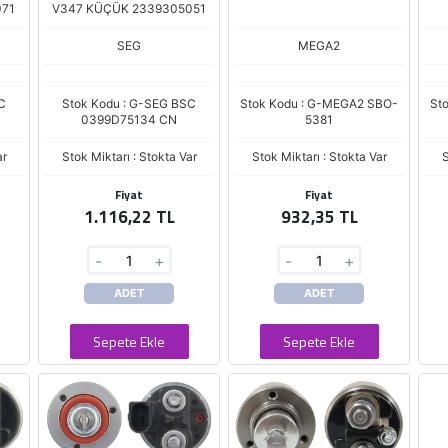
071
V347 KÜÇÜK 2339305051
SEG
MEGA2
C
Stok Kodu : G-SEG BSC
Stok Kodu : G-MEGA2 SBO-
St
0399D75134 CN
5381
ar
Stok Miktarı : Stokta Var
Stok Miktarı : Stokta Var
S
Fiyat
Fiyat
1.116,22 TL
932,35 TL
-
+
-
+
ADET
ADET
Sepete Ekle
Sepete Ekle