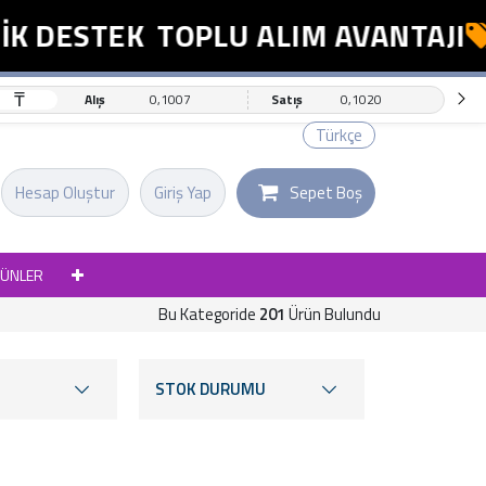
ESTEK
TOPLU ALIM AVANTAJI
ES
₸
Alış
0,1007
Satış
0,1020
Türkçe
Hesap Oluştur
Giriş Yap
Sepet Boş
RÜNLER
Bu Kategoride
201
Ürün Bulundu
STOK DURUMU