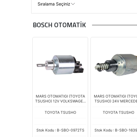
BOSCH OTOMATİK
MARS OTOMATIGI (TOYOTA
MARS OTOMATIGI (TOY
TSUSHO) 12V VOLKSWAGEN
TSUSHO) 24V MERCED
TRANSPORTER (ZM-972 -
BENZ AXOR / ATEGO 
ZM-972C)
CITARO YENI MODEL (
TOYOTA TSUSHO
TOYOTA TSUSHO
1639 - ZM-1639C)
Stok Kodu : B-SBO-0972TS
Stok Kodu : B-SBO-163