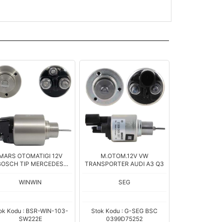
MARS OTOMATIGI 12V
M.OTOM.12V VW
BOSCH TIP MERCEDES
TRANSPORTER AUDI A3 Q3
RINTER/VIANO/SPRINTER
115 Sr.
WINWIN
SEG
ok Kodu : BSR-WIN-103-
Stok Kodu : G-SEG BSC
SW222E
0399D75252