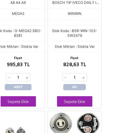
A8 A4 A6
BOSCH TIP IVECO DAILY II
RENAULT MASCOTT
ZM.3479
MEGA2
WINWIN
ok Kodu : G-MEGA2 SBO-
Stok Kodu : BSR-WIN-103-
8381
SW3479
tok Miktarı : Stokta Var
Stok Miktarı : Stokta Var
Fiyat
Fiyat
995,83 TL
828,63 TL
-
+
-
+
ADET
AD
Sepete Ekle
Sepete Ekle