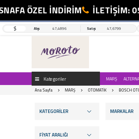
A ÖZEL İNDİRİM
İLETİŞİM: 0554 
$
Alış
47,4896
Satış
47,6799
Kategoriler
MARŞ
ALTERN
Ana Sayfa
MARŞ
OTOMATİK
BOSCH OT
KATEGORİLER
MARKALAR
FİYAT ARALIĞI