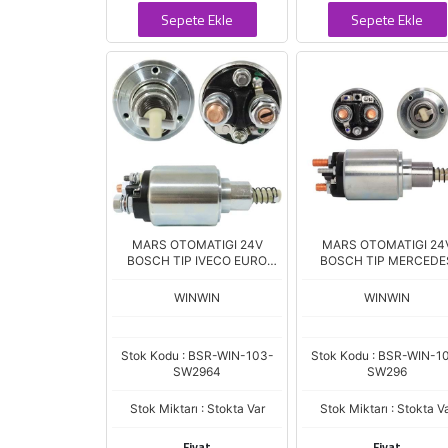
Sepete Ekle
Sepete Ekle
MARS OTOMATIGI 24V
MARS OTOMATIGI 24
BOSCH TIP IVECO EURO
BOSCH TIP MERCEDE
CARGO 231 251 263 Sr.
ATEGO / CITARO SNLS-
ZM.1732 SB026
SSL1033 ZM-1639 SB-
WINWIN
WINWIN
Stok Kodu : BSR-WIN-103-
Stok Kodu : BSR-WIN-1
SW2964
SW296
Stok Miktarı : Stokta Var
Stok Miktarı : Stokta V
Fiyat
Fiyat