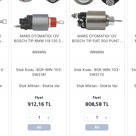
V
MARS OTOMATIGI 12V
MARS OTOMATIGI 12V
A
BOSCH TIP BMW 118 120 218
BOSCH TIP FIAT 500 PUNTO
3281
220 X1 X2 / MINI COOPER 181
PANDA OPEL 1.3 Y.M 170 Sr.
S
SERI
WINWIN
WINWIN
03-
Stok Kodu : BSR-WIN-103-
Stok Kodu : BSR-WIN-103-
St
SW3181
SW3170
ar
Stok Miktarı : Stokta Var
Stok Miktarı : Stokta Var
S
Fiyat
Fiyat
912,16 TL
808,58 TL
-
+
-
+
AD
AD