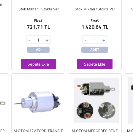
ar
Stok Miktarı : Stokta Var
Stok Miktarı : Stokta Var
S
Fiyat
Fiyat
721,71 TL
1.420,64 TL
-
+
-
+
AD
ADET
Sepete Ekle
Sepete Ekle
TER
M.OTOM 12V FORD TRANSIT
M.OTOM MERCEDES BENZ
M.