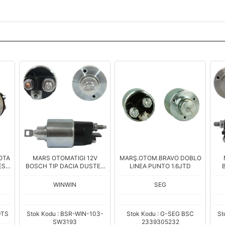
OTA
MARS OTOMATIGI 12V
MARŞ.OTOM.BRAVO DOBLO
ES-
BOSCH TIP DACIA DUSTER
LINEA PUNTO 1.6JTD
/
LOGAN STEPWAY
SP
ZM-
WINWIN
SEG
9TS
Stok Kodu : BSR-WIN-103-
Stok Kodu : G-SEG BSC
St
SW3193
2339305232