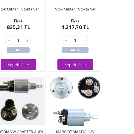
tok Miktarı : Stokta Var
Stok Miktarı : Stokta Var
Fiyat
Fiyat
835,31 TL
1.217,70 TL
-
+
-
+
AD
ADET
Sepete Ekle
Sepete Ekle
OTOM VW CRAFTER AUDI
MARS OTOMATIGI 12V