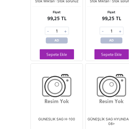
Stok Miktarı : Stok sorunuz
Stok Miktarı : Stok soru
Fiyat
Fiyat
99,25 TL
99,25 TL
-
+
-
+
AD
AD
Sepete Ekle
Sepete Ekle
GUNESLIK SAG H-100
GÜNEŞLİK SAG HYUNDAİ
08>