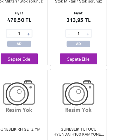
ok Miktarı : Stok sorunuz
Stok Miktarı : Stok sorunuz
Fiyat
Fiyat
478,50 TL
313,95 TL
-
+
-
+
AD
AD
Sepete Ekle
Sepete Ekle
UNESLIK RH GETZ YM
GUNESLIK TUTUCU
HYUNDAI H100 KAMYONET
97