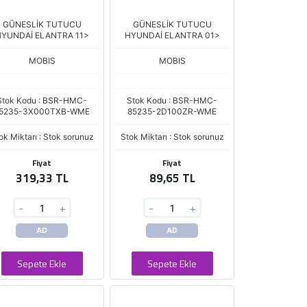
GÜNESLİK TUTUCU
GÜNESLİK TUTUCU
YUNDAİ ELANTRA 11>
HYUNDAİ ELANTRA 01>
MOBIS
MOBIS
Stok Kodu : BSR-HMC-
Stok Kodu : BSR-HMC-
5235-3X000TXB-WME
85235-2D100ZR-WME
ok Miktarı : Stok sorunuz
Stok Miktarı : Stok sorunuz
Fiyat
Fiyat
319,33 TL
89,65 TL
-
+
-
+
AD
AD
Sepete Ekle
Sepete Ekle