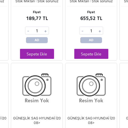
nuz
Stok Miktarı : Stok sorunuz
Stok Miktarı : Stok sorunuz
St
Fiyat
Fiyat
189,77 TL
655,52 TL
-
+
-
+
AD
AD
Sepete Ekle
Sepete Ekle
 İ20
GÜNEŞLİK SAG HYUNDAİ İ20
GÜNEŞLİK SAG HYUNDAİ İ20
G
08>
08>