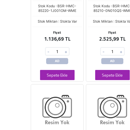
Stok Kodu : BSR-HMC-
Stok Kodu : BSR-HMC
85220-1J001OM-WME
85210-0N010QS-WM
Stok Miktarı : Stokta Var
Stok Miktarı : Stokta V
Fiyat
Fiyat
1.136,69 TL
2.525,99 TL
-
+
-
+
AD
AD
Sepete Ekle
Sepete Ekle