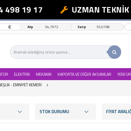
8 19 17
UZMAN TEKNİK DES
€
Alış
54,7972
Satış
55,0168
ATOR
ELEKTRİK
MEKANİK
KAPORTA VE DİĞER AKSAMLAR
YENİ Ü
EŞLİK - EMNİYET KEMERİ
STOK DURUMU
FİYAT ARALIĞ