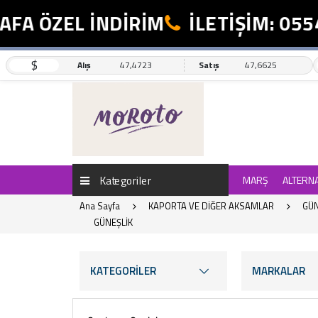
ÖZEL İNDİRİM
İLETİŞİM: 0554 49
$
Alış
47,4723
Satış
47,6625
Kategoriler
MARŞ
ALTERN
Ana Sayfa
KAPORTA VE DİĞER AKSAMLAR
GÜN
GÜNEŞLİK
KATEGORİLER
MARKALAR