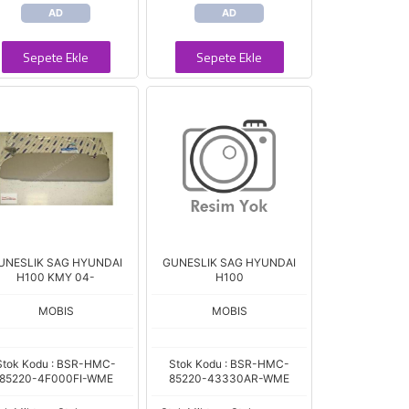
AD
AD
Sepete Ekle
Sepete Ekle
UNESLIK SAG HYUNDAI
GUNESLIK SAG HYUNDAI
H100 KMY 04-
H100
MOBIS
MOBIS
Stok Kodu : BSR-HMC-
Stok Kodu : BSR-HMC-
85220-4F000FI-WME
85220-43330AR-WME