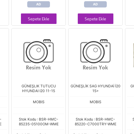
AD
AD
Sepete Ekle
Sepete Ekle
GÜNEŞLIK TUTUCU
GÜNEŞLİK SAG HYUNDAİ İ20
G
HYUNDAI I20 11-15
15>
MOBIS
MOBIS
-
Stok Kodu : BSR-HMC-
Stok Kodu : BSR-HMC-
E
85235-05100OM-WME
85220-C7000TRY-WME