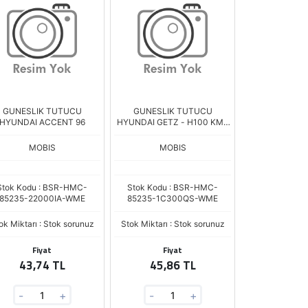
GUNESLIK TUTUCU
GUNESLIK TUTUCU
HYUNDAI ACCENT 96
HYUNDAI GETZ - H100 KMY
09-
MOBIS
MOBIS
Stok Kodu : BSR-HMC-
Stok Kodu : BSR-HMC-
85235-22000IA-WME
85235-1C300QS-WME
ok Miktarı : Stok sorunuz
Stok Miktarı : Stok sorunuz
Fiyat
Fiyat
43,74 TL
45,86 TL
-
+
-
+