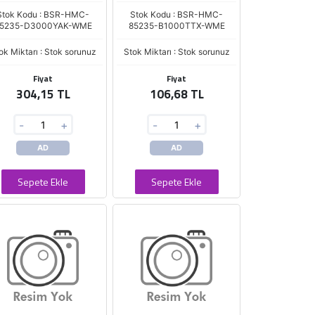
Stok Kodu : BSR-HMC-
Stok Kodu : BSR-HMC-
5235-D3000YAK-WME
85235-B1000TTX-WME
ok Miktarı : Stok sorunuz
Stok Miktarı : Stok sorunuz
Fiyat
Fiyat
304,15 TL
106,68 TL
-
+
-
+
AD
AD
Sepete Ekle
Sepete Ekle