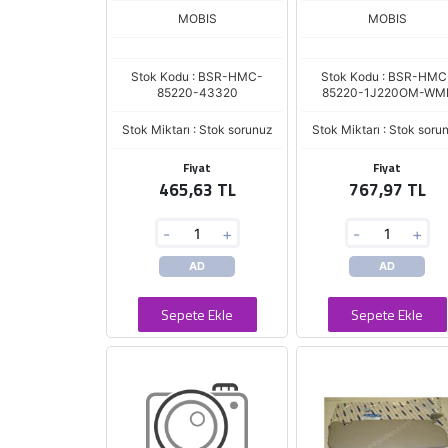
MOBIS
MOBIS
Stok Kodu : BSR-HMC-
Stok Kodu : BSR-HMC
85220-43320
85220-1J220OM-WM
Stok Miktarı : Stok sorunuz
Stok Miktarı : Stok soru
Fiyat
Fiyat
465,63 TL
767,97 TL
-
+
-
+
AD
AD
Sepete Ekle
Sepete Ekle