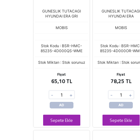
GUNESLIK TUTACAGI
GUNESLIK TUTACAG
HYUNDAI ERA GRI
HYUNDAI ERA
MOBIS
MOBIS
Stok Kodu : BSR-HMC-
Stok Kodu : BSR-HMC
85235-4D000QS-WME
85235-4D000OR-WM
Stok Miktarı : Stok sorunuz
Stok Miktarı : Stok soru
Fiyat
Fiyat
65,10 TL
78,25 TL
-
+
-
+
AD
AD
Sepete Ekle
Sepete Ekle