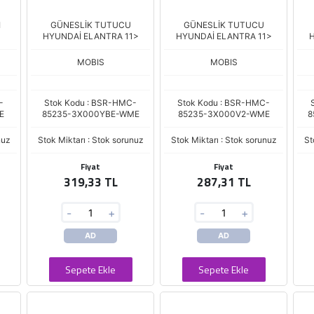
I
GÜNESLİK TUTUCU
GÜNESLİK TUTUCU
HYUNDAİ ELANTRA 11>
HYUNDAİ ELANTRA 11>
H
MOBIS
MOBIS
-
Stok Kodu : BSR-HMC-
Stok Kodu : BSR-HMC-
E
85235-3X000YBE-WME
85235-3X000V2-WME
8
nuz
Stok Miktarı : Stok sorunuz
Stok Miktarı : Stok sorunuz
St
Fiyat
Fiyat
319,33 TL
287,31 TL
-
+
-
+
AD
AD
Sepete Ekle
Sepete Ekle