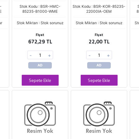
-
Stok Kodu : BSR-HMC-
Stok Kodu : BSR-KOR-85235-
E
85235-B1000-WME
22000IA-OEM
8
ar
Stok Miktarı : Stok sorunuz
Stok Miktarı : Stok sorunuz
St
Fiyat
Fiyat
672,29 TL
22,00 TL
-
+
-
+
AD
AD
Sepete Ekle
Sepete Ekle