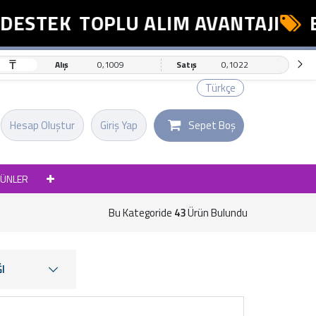
TEK
TOPLU ALIM AVANTAJI
ESNA
₸
Alış
0,1009
Satış
0,1022
Türkçe
Hesap Oluştur
Giriş Yap
Sepet Boş
RÜNLER
Bu Kategoride
43
Ürün Bulundu
I