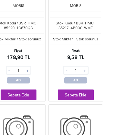
MOBIS
MOBIS
Stok Kodu : BSR-HMC-
Stok Kodu : BSR-HMC-
85220-1C670QS
85217-4B000-WME
ok Miktarı : Stok sorunuz
Stok Miktarı : Stok sorunuz
Fiyat
Fiyat
178,90 TL
9,58 TL
-
+
-
+
AD
AD
Sepete Ekle
Sepete Ekle