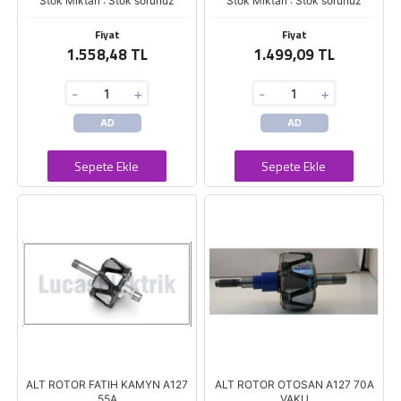
Stok Miktarı : Stok sorunuz
Stok Miktarı : Stok sorunuz
Fiyat
Fiyat
1.558,48 TL
1.499,09 TL
-
+
-
+
AD
AD
Sepete Ekle
Sepete Ekle
ALT ROTOR FATIH KAMYN A127
ALT ROTOR OTOSAN A127 70A
55A
VAKU