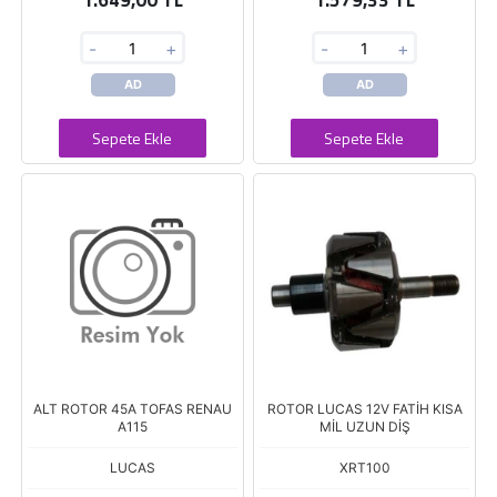
1.649,00 TL
1.579,33 TL
-
+
-
+
AD
AD
Sepete Ekle
Sepete Ekle
ALT ROTOR 45A TOFAS RENAU
ROTOR LUCAS 12V FATİH KISA
A115
MİL UZUN DİŞ
LUCAS
XRT100