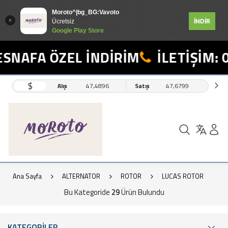
Moroto^|bg_BG:Vavoto
İNDİR
Ücretsiz
Google Play Store
AFA ÖZEL İNDİRİM
İLETİŞİM: 055
$
Alış
47,4896
Satış
47,6799
Ana Sayfa
ALTERNATOR
ROTOR
LUCAS ROTOR
Bu Kategoride
29
Ürün Bulundu
KATEGORİLER