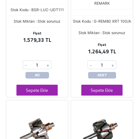
REMARK
Stok Kodu : BSR-LUC-UDT111
Stok Miktarı : Stok sorunuz
Stok Kodu : G-REM80 XRT 100/A
Fiyat
Stok Miktarı : Stok sorunuz
1.579,33 TL
Fiyat
1.264,49 TL
-
+
-
+
AD
ADET
Sepete Ekle
Sepete Ekle