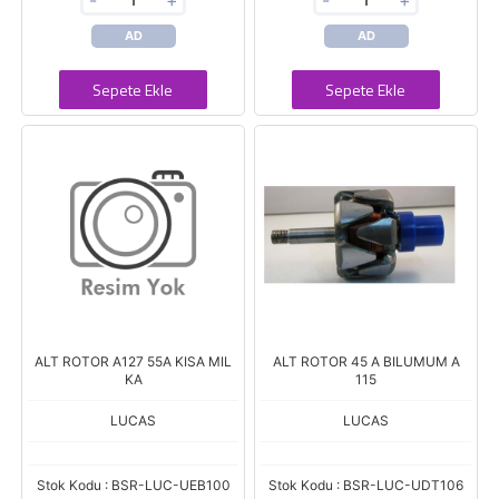
-
+
-
+
AD
AD
Sepete Ekle
Sepete Ekle
ALT ROTOR A127 55A KISA MIL
ALT ROTOR 45 A BILUMUM A
KA
115
LUCAS
LUCAS
Stok Kodu : BSR-LUC-UEB100
Stok Kodu : BSR-LUC-UDT106