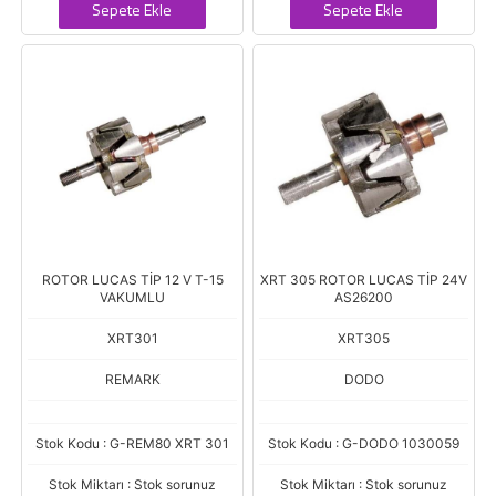
Sepete Ekle
Sepete Ekle
ROTOR LUCAS TİP 12 V T-15
XRT 305 ROTOR LUCAS TİP 24V
VAKUMLU
AS26200
XRT301
XRT305
REMARK
DODO
Stok Kodu : G-REM80 XRT 301
Stok Kodu : G-DODO 1030059
Stok Miktarı : Stok sorunuz
Stok Miktarı : Stok sorunuz