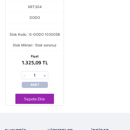
XRT304
DODO
Stok Kodu : G-DODO 1030058
Stok Miktarı : Stok sorunuz
Fiyat
1.325,09 TL
-
+
ADET
Sepete Ekle