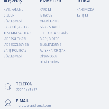
ALIŞVERİŞ
HİZMETLER
İRTİBAT
K.V.K. KANUNU
YARDIM
HAKKIMIZDA
GIZLILIK
İSTEK VE
İLETIŞIM
SÖZLEŞMESI
ÖNERILERINIZ
GARANTI ŞARTLARI
SIPARIŞ TAKIBI
TESLIMAT ŞARTLARI
TELEFONLA SIPARIŞ
İADE POLITIKASI
MARŞ MOTORU
İADE SÖZLEŞMESI
BILGILENDIRME
SATIŞ POLITIKASI
ALTERNATÖR (ŞARJ
SÖZLEŞMESI
DINAMOSU)
BILGILENDIRME
TELEFON
05544981917
E-MAIL
morotogrup@gmail.com