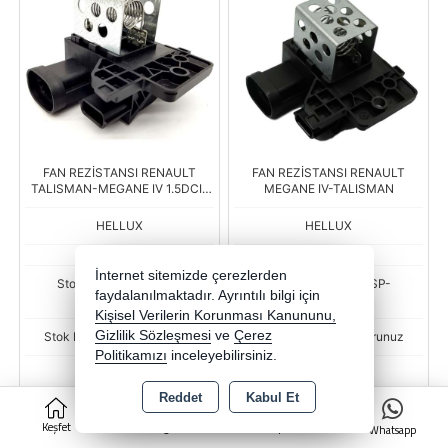
FAN REZİSTANSI RENAULT
FAN REZİSTANSI RENAULT
TALISMAN-MEGANE IV 1.5DCI-
MEGANE IV-TALISMAN
CLIO IV 1.5DCI
HELLUX
HELLUX
İnternet sitemizde çerezlerden
Stok Kodu : BSR-ESP-
Stok Kodu : BSR-ESP-
faydalanılmaktadır. Ayrıntılı bilgi için
HLR100155
HLR100154
Kişisel Verilerin Korunması Kanununu,
Gizlilik Sözleşmesi
ve
Çerez
Stok Miktarı : Stok sorunuz
Stok Miktarı : Stok sorunuz
Politikamızı
inceleyebilirsiniz.
Fiyat
Fiyat
540,42 TL
701,45 TL
Reddet
Kabul Et
0
Keşfet
Kategoriler
Sepet
Whatsapp
-
+
-
+