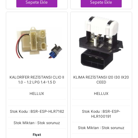
Sepete Ekle
Sepete Ekle
KALORİFER REZİSTANSI CLIO II
KLIMA REZİSTANSI I20 I30 IX20
1.0 - 1.2 LPG 1.4-1.5 D
CEED
HELLUX
HELLUX
Stok Kodu : BSR-ESP-HLR7162
Stok Kodu : BSR-ESP-
HLR100191
Stok Miktarı : Stok sorunuz
Stok Miktarı : Stok sorunuz
Fiyat