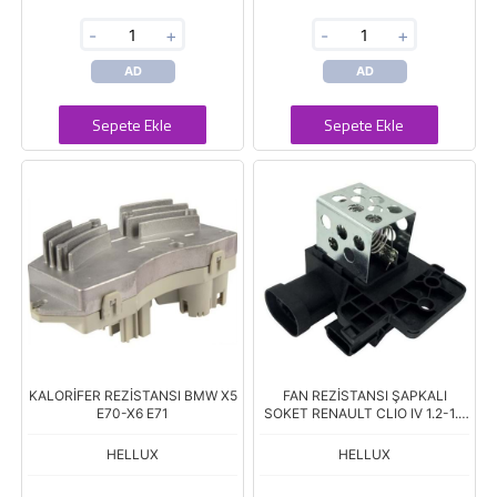
-
+
-
+
AD
AD
Sepete Ekle
Sepete Ekle
KALORİFER REZİSTANSI BMW X5
FAN REZİSTANSI ŞAPKALI
E70-X6 E71
SOKET RENAULT CLIO IV 1.2-1.5
16V-SYMBOL 1.5 DCI-CAPTUR
1.2 16V DOKKER
HELLUX
HELLUX