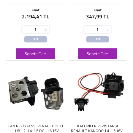
Fiyat
Fiyat
2.194,41 TL
347,99 TL
-
+
-
+
AD
AD
Sepete Ekle
Sepete Ekle
FAN REZİSTANSI RENAULT CLIO
KALORİFER REZİSTANSI
II HB 1.2-1.4-1.5 DCI-1.6 16V
RENAULT KANGOO 1.4-1.6 16V-