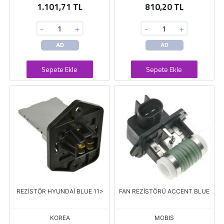
1.101,71 TL
810,20 TL
-
+
-
+
AD
AD
Sepete Ekle
Sepete Ekle
REZİSTÖR HYUNDAİ BLUE 11>
FAN REZİSTÖRÜ ACCENT BLUE
KOREA
MOBIS