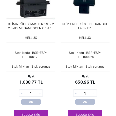
KLİMA RÖLESİ MASTER 1.9 .2.2
KLİMA RÖLESİ 8 PINLİ KANGOO
2.5 dCi MEGANE SCENIC 1.4 1.6
1.4 8V E7J
1.9 dTi 2.0
HELLUX
HELLUX
Stok Kodu : BSR-ESP-
Stok Kodu : BSR-ESP-
HLR100120
HLR100065
Stok Miktarı : Stok sorunuz
Stok Miktarı : Stok sorunuz
Fiyat
Fiyat
1.088,77 TL
650,96 TL
-
+
-
+
AD
AD
Sepete Ekle
Sepete Ekle