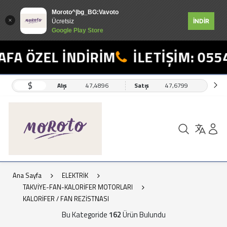
Moroto^|bg_BG:Vavoto
İNDİR
Ücretsiz
Google Play Store
ZEL İNDİRİM
İLETİŞİM: 0554 498 
$
Alış
47,4896
Satış
47,6799
Ana Sayfa
ELEKTRİK
TAKVİYE-FAN-KALORİFER MOTORLARI
KALORİFER / FAN REZİSTNASI
Bu Kategoride
162
Ürün Bulundu