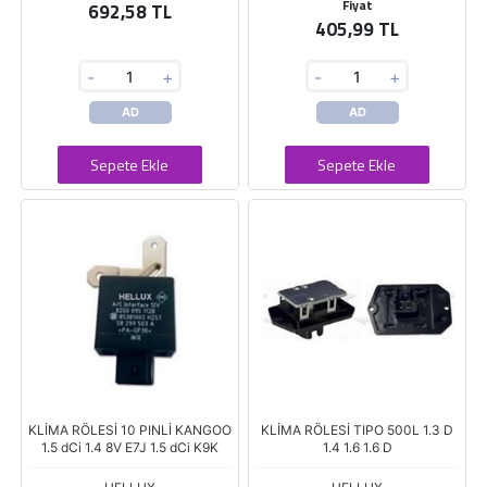
Fiyat
692,58 TL
405,99 TL
-
+
-
+
AD
AD
Sepete Ekle
Sepete Ekle
KLİMA RÖLESİ 10 PINLİ KANGOO
KLİMA RÖLESİ TIPO 500L 1.3 D
1.5 dCi 1.4 8V E7J 1.5 dCi K9K
1.4 1.6 1.6 D