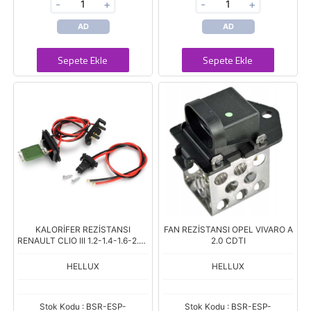
-
+
-
+
AD
AD
Sepete Ekle
Sepete Ekle
KALORİFER REZİSTANSI
FAN REZİSTANSI OPEL VIVARO A
RENAULT CLIO III 1.2-1.4-1.6-2.0-
2.0 CDTI
1.5 DCI 05 MODUS 1.2-1.4-1.6-1.5
DCI 04
HELLUX
HELLUX
Stok Kodu : BSR-ESP-
Stok Kodu : BSR-ESP-