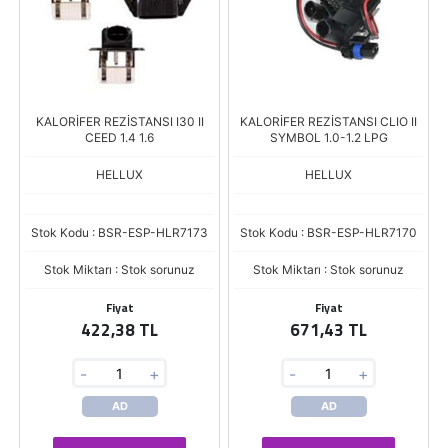
KALORİFER REZİSTANSI I30 II
KALORİFER REZİSTANSI CLIO II
CEED 1.4 1.6
SYMBOL 1.0-1.2 LPG
HELLUX
HELLUX
Stok Kodu : BSR-ESP-HLR7173
Stok Kodu : BSR-ESP-HLR7170
Stok Miktarı : Stok sorunuz
Stok Miktarı : Stok sorunuz
Fiyat
Fiyat
422,38 TL
671,43 TL
-
+
-
+
AD
AD