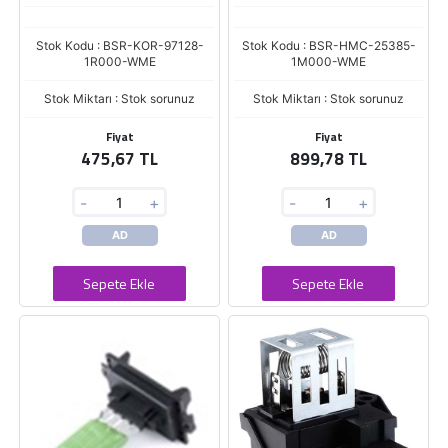
Stok Kodu : BSR-KOR-97128-
Stok Kodu : BSR-HMC-25385-
1R000-WME
1M000-WME
Stok Miktarı : Stok sorunuz
Stok Miktarı : Stok sorunuz
Fiyat
Fiyat
475,67 TL
899,78 TL
-
+
-
+
AD
AD
Sepete Ekle
Sepete Ekle