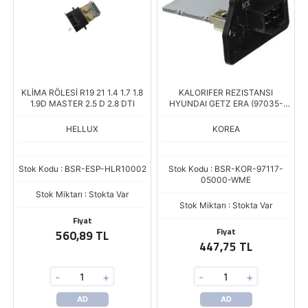
KLİMA RÖLESİ R19 21 1.4 1.7 1.8
KALORIFER REZISTANSI
1.9D MASTER 2.5 D 2.8 DTI
HYUNDAI GETZ ERA (97035-
1E100 - 97035-1C010 ILE AYNI)
HELLUX
KOREA
Stok Kodu : BSR-ESP-HLR10002
Stok Kodu : BSR-KOR-97117-
05000-WME
Stok Miktarı : Stokta Var
Stok Miktarı : Stokta Var
Fiyat
Fiyat
560,89 TL
447,75 TL
-
+
-
+
AD
AD