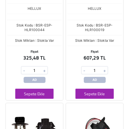
KANGOO I 1.2-1.4-1.5 DCI 1.6
MEGANE 1.4-1.6 16V-SCENIC
16V-MEGANE I
1.4-1.6 16V
HELLUX
HELLUX
Stok Kodu : BSR-ESP-
Stok Kodu : BSR-ESP-
HLR100044
HLR100019
Stok Miktarı : Stokta Var
Stok Miktarı : Stokta Var
Fiyat
Fiyat
325,48 TL
607,29 TL
-
+
-
+
AD
AD
Sepete Ekle
Sepete Ekle