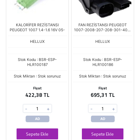
KALORİFER REZİSTANSI
FAN REZİSTANSI PEUGEOT
PEUGEOT 1007 1.4-1.6 16V 05-
1007-2008-207-208-301-407-
508 1.4, 1.6 HDI, 2.0 HDI C2-C3-
C4-C5-C ELSYEE
HELLUX
HELLUX
Stok Kodu : BSR-ESP-
Stok Kodu : BSR-ESP-
HLR100187
HLR100186
Stok Miktarı : Stok sorunuz
Stok Miktarı : Stok sorunuz
Fiyat
Fiyat
422,38 TL
695,31 TL
-
+
-
+
AD
AD
Sepete Ekle
Sepete Ekle