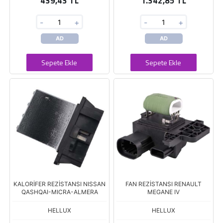
439,43 TL
1.342,85 TL
-
+
-
+
AD
AD
Sepete Ekle
Sepete Ekle
KALORİFER REZİSTANSI NISSAN
FAN REZİSTANSI RENAULT
QASHQAI-MICRA-ALMERA
MEGANE IV
HELLUX
HELLUX