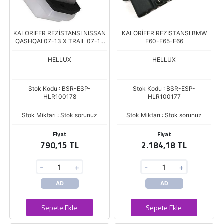
KALORİFER REZİSTANSI NISSAN
KALORİFER REZİSTANSI BMW
QASHQAI 07-13 X TRAIL 07-13
E60-E65-E66
JUKE 10-PULSAR 14-NAVARA
N300 15-NOTE 13-
HELLUX
HELLUX
Stok Kodu : BSR-ESP-
Stok Kodu : BSR-ESP-
HLR100178
HLR100177
Stok Miktarı : Stok sorunuz
Stok Miktarı : Stok sorunuz
Fiyat
Fiyat
790,15 TL
2.184,18 TL
-
+
-
+
AD
AD
Sepete Ekle
Sepete Ekle