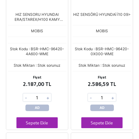
HIZ SENSORU HYUNDAI
HIZ SENSÖRÜ HYUNDAİ İ10 09>
ERA/STAREX/H100 KAMY
04-/SONATA 02-
MOBIS
MOBIS
Stok Kodu : BSR-HMC-96420-
Stok Kodu : BSR-HMC-96420-
4A600-WME
0X000-WME
Stok Miktarı : Stok sorunuz
Stok Miktarı : Stok sorunuz
Fiyat
Fiyat
2.187,00 TL
2.586,59 TL
-
+
-
+
AD
AD
Sepete Ekle
Sepete Ekle