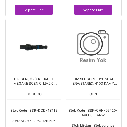
Sepete Ekle
Sepete Ekle
HIZ SENSÖRÜ RENAULT
HIZ SENSORU HYUNDAI
MEGANE SCENİC 1.9-2.0,
ERA/STAREX/H100 KAMY
LAGUNA I 1.8 -1.9-2.0
04-/SONATA 02-
DODUCO
CHN
Stok Kodu : BSR-DOD-43115
Stok Kodu : BSR-CHN-96420-
4A600-RANW
Stok Miktarı : Stok sorunuz
Stok Miktarı : Stok sorunuz