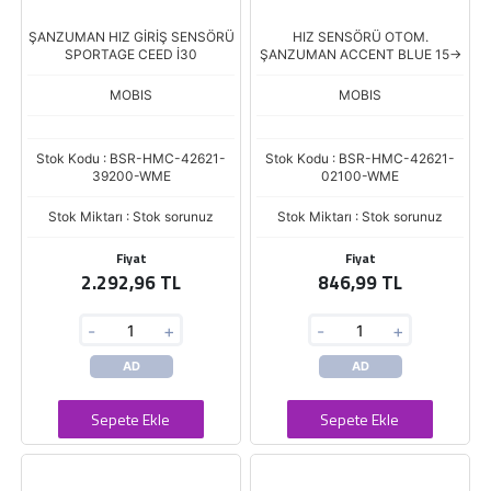
ŞANZUMAN HIZ GİRİŞ SENSÖRÜ
HIZ SENSÖRÜ OTOM.
SPORTAGE CEED İ30
ŞANZUMAN ACCENT BLUE 15->
MOBIS
MOBIS
Stok Kodu : BSR-HMC-42621-
Stok Kodu : BSR-HMC-42621-
39200-WME
02100-WME
Stok Miktarı : Stok sorunuz
Stok Miktarı : Stok sorunuz
Fiyat
Fiyat
2.292,96 TL
846,99 TL
-
+
-
+
AD
AD
Sepete Ekle
Sepete Ekle