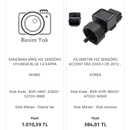
SANZIMAN GİRİŞ HIZ SENSÖRÜ
KİLOMETRE HIZ SENSÖRÜ
HYUNDAİ BLUE 1.4 KAPPA
ACCENT ERA 2006-> i20 2012->
i30 2007-2012 ACCENT BLUE
KMYT 2015
MOBIS
KOREA
Stok Kodu : BSR-HMC-42620-
Stok Kodu : BSR-KOR-96420-
02100-WME
A7000-NGKR
Stok Miktarı : Stokta Var
Stok Miktarı : Stok sorunuz
Fiyat
Fiyat
1.010,39 TL
384,91 TL