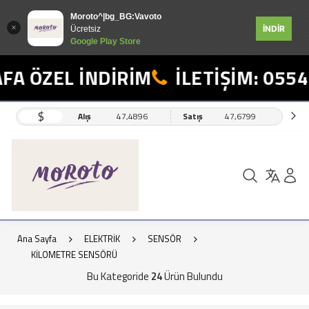
Moroto^|bg_BG:Vavoto
İNDİR
Ücretsiz
Google Play Store
 ÖZEL İNDİRİM
İLETİŞİM: 0554 4
$
Alış
47,4896
Satış
47,6799
Ana Sayfa
ELEKTRİK
SENSÖR
KİLOMETRE SENSÖRÜ
Bu Kategoride
24
Ürün Bulundu