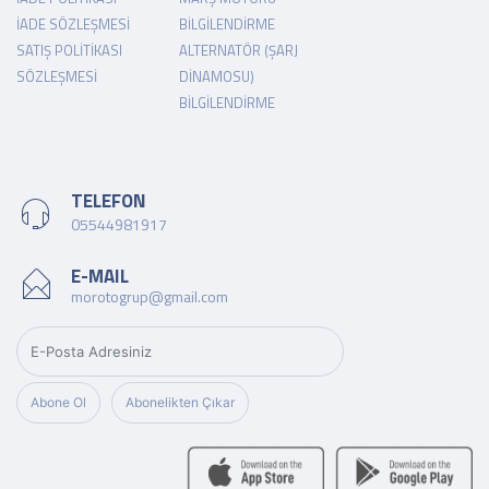
İADE SÖZLEŞMESI
BILGILENDIRME
SATIŞ POLITIKASI
ALTERNATÖR (ŞARJ
SÖZLEŞMESI
DINAMOSU)
BILGILENDIRME
TELEFON
05544981917
E-MAIL
morotogrup@gmail.com
Abone Ol
Abonelikten Çıkar