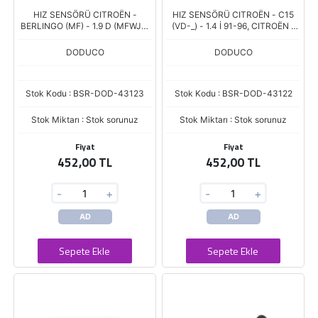
HIZ SENSÖRÜ CITROËN -
HIZ SENSÖRÜ CITROËN - C15
BERLINGO (MF) - 1.9 D (MFWJZ)
(VD-_) - 1.4 İ 91-96, CITROËN -
98- , CITROËN - BERLINGO (MF)
C15 (VD-_) - 1.9 D 00-05,
- 2.0 HDI 90 (MFRH
CITROËN - JUMPY
DODUCO
DODUCO
Stok Kodu : BSR-DOD-43123
Stok Kodu : BSR-DOD-43122
Stok Miktarı : Stok sorunuz
Stok Miktarı : Stok sorunuz
Fiyat
Fiyat
452,00 TL
452,00 TL
-
+
-
+
AD
AD
Sepete Ekle
Sepete Ekle