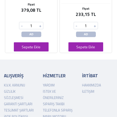
Fiyat
Fiyat
379,08 TL
233,15 TL
-
+
-
+
AD
AD
Sepete Ekle
Sepete Ekle
ALIŞVERİŞ
HİZMETLER
İRTİBAT
K.V.K. KANUNU
YARDIM
HAKKIMIZDA
GIZLILIK
İSTEK VE
İLETIŞIM
SÖZLEŞMESI
ÖNERILERINIZ
GARANTI ŞARTLARI
SIPARIŞ TAKIBI
TESLIMAT ŞARTLARI
TELEFONLA SIPARIŞ
İADE POLITIKASI
MARŞ MOTORU