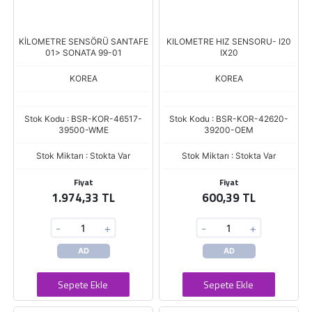
KİLOMETRE SENSÖRÜ SANTAFE
KILOMETRE HIZ SENSORU- I20
01> SONATA 99-01
IX20
KOREA
KOREA
Stok Kodu : BSR-KOR-46517-
Stok Kodu : BSR-KOR-42620-
39500-WME
39200-OEM
Stok Miktarı : Stokta Var
Stok Miktarı : Stokta Var
Fiyat
Fiyat
1.974,33 TL
600,39 TL
-
+
-
+
AD
AD
Sepete Ekle
Sepete Ekle