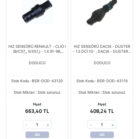
HIZ SENSÖRÜ RENAULT - CLIO I
HIZ SENSÖRÜ DACIA - DUSTER
(B/C57_, 5/357_) - 1.4 91-98,
- 1.5 DCİ 10- , DACIA - DUSTER -
RENAULT - CLIO I (B/C57_,
1.6 16V 10- , DACIA - LOGAN
5/357_) - 1.8 (
(LS_) - 1.5
DODUCO
DODUCO
Stok Kodu : BSR-DOD-43120
Stok Kodu : BSR-DOD-43119
Stok Miktarı : Stok sorunuz
Stok Miktarı : Stok sorunuz
Fiyat
Fiyat
663,40 TL
408,24 TL
-
+
-
+
AD
AD