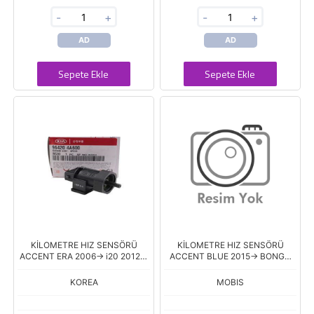
-
+
-
+
AD
AD
Sepete Ekle
Sepete Ekle
KİLOMETRE HIZ SENSÖRÜ
KİLOMETRE HIZ SENSÖRÜ
ACCENT ERA 2006-> i20 2012->
ACCENT BLUE 2015-> BONGO
i30 2007-2012 ACCENT BLUE
16>
2011-> H100 KMYT 2004->
KOREA
MOBIS