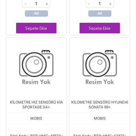
-
+
-
+
AD
AD
Sepete Ekle
Sepete Ekle
KİLOMETRE HIZ SENSÖRÜ KİA
KİLOMETRE SENSÖRÜ HYUNDAİ
SPORTAGE 04>
SONATA 99>
MOBIS
MOBIS
Stok Kodu : BSR-HMC-46510-
Stok Kodu : BSR-HMC-43621-