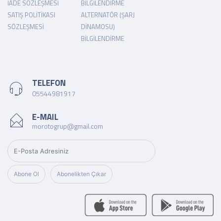
İADE SÖZLEŞMESI
BILGILENDIRME
SATIŞ POLITIKASI
ALTERNATÖR (ŞARJ
SÖZLEŞMESI
DINAMOSU)
BILGILENDIRME
TELEFON
05544981917
E-MAIL
morotogrup@gmail.com
Abone Ol
Abonelikten Çıkar