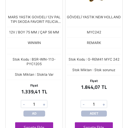
MARS YASTIK GOVDELI 12V PAL
GÖVDELİ YASTIK NEW HOLLAND
TIPI SKODA FAVORIT FELICIA
KOMUR YUVASI + KAPAK
12V / BOY 75 MM / ÇAP 56 MM
MYC242
WINWIN
REMARK
Stok Kodu : BSR-WIN-113-
Stok Kodu : G-REM41 MYC 242
PYC1205
Stok Miktarı : Stok sorunuz
Stok Miktarı : Stokta Var
Fiyat
Fiyat
1.844,07 TL
1.339,41 TL
-
+
-
+
AD
ADET
Sepete Ekle
Sepete Ekle