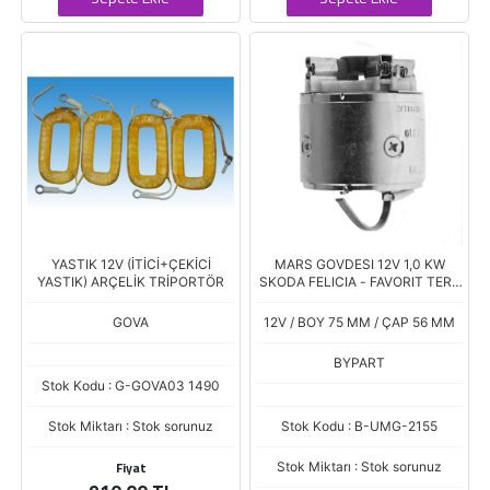
YASTIK 12V (İTİCİ+ÇEKİCİ
MARS GOVDESI 12V 1,0 KW
YASTIK) ARÇELİK TRİPORTÖR
SKODA FELICIA - FAVORIT TERS
DONUS SANZIMANLI TIPI
443115 (UMM-3145)
GOVA
12V / BOY 75 MM / ÇAP 56 MM
BYPART
Stok Kodu : G-GOVA03 1490
Stok Miktarı : Stok sorunuz
Stok Kodu : B-UMG-2155
Fiyat
Stok Miktarı : Stok sorunuz