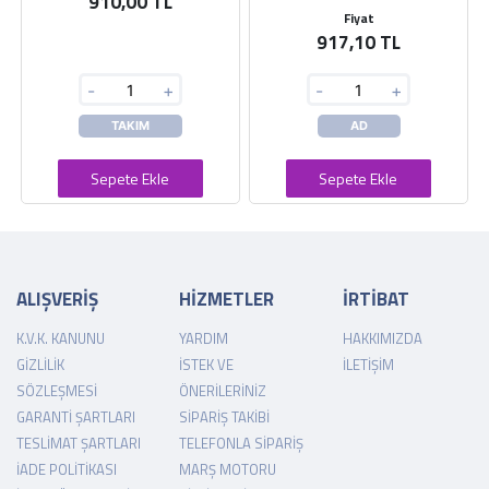
910,00 TL
Fiyat
917,10 TL
-
+
-
+
TAKIM
AD
Sepete Ekle
Sepete Ekle
ALIŞVERİŞ
HİZMETLER
İRTİBAT
K.V.K. KANUNU
YARDIM
HAKKIMIZDA
GIZLILIK
İSTEK VE
İLETIŞIM
SÖZLEŞMESI
ÖNERILERINIZ
GARANTI ŞARTLARI
SIPARIŞ TAKIBI
TESLIMAT ŞARTLARI
TELEFONLA SIPARIŞ
İADE POLITIKASI
MARŞ MOTORU