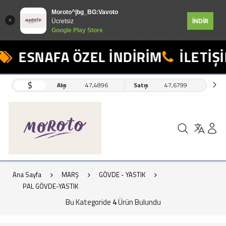
Moroto^|bg_BG:Vavoto
İNDİR
Ücretsiz
Google Play Store
ESNAFA ÖZEL İNDİRİM
İLETİŞİ
$
Alış
47,4896
Satış
47,6799
Ana Sayfa
MARŞ
GÖVDE - YASTIK
PAL GÖVDE-YASTIK
Bu Kategoride
4
Ürün Bulundu