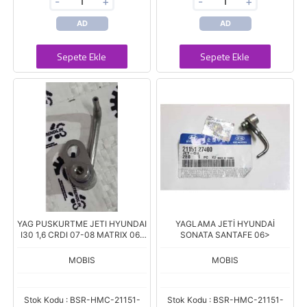
-
+
-
+
AD
AD
Sepete Ekle
Sepete Ekle
YAG PUSKURTME JETI HYUNDAI
YAGLAMA JETİ HYUNDAİ
I30 1,6 CRDI 07-08 MATRIX 06-
SONATA SANTAFE 06>
IX20 1,4 CRDI 11-
MOBIS
MOBIS
Stok Kodu : BSR-HMC-21151-
Stok Kodu : BSR-HMC-21151-