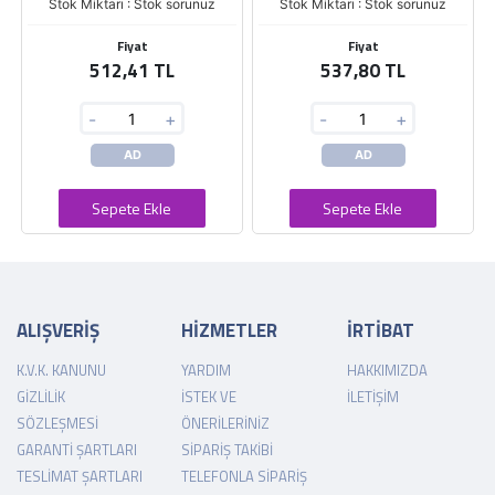
Stok Miktarı : Stok sorunuz
Stok Miktarı : Stok sorunuz
Fiyat
Fiyat
512,41 TL
537,80 TL
-
+
-
+
AD
AD
Sepete Ekle
Sepete Ekle
ALIŞVERİŞ
HİZMETLER
İRTİBAT
K.V.K. KANUNU
YARDIM
HAKKIMIZDA
GIZLILIK
İSTEK VE
İLETIŞIM
SÖZLEŞMESI
ÖNERILERINIZ
GARANTI ŞARTLARI
SIPARIŞ TAKIBI
TESLIMAT ŞARTLARI
TELEFONLA SIPARIŞ