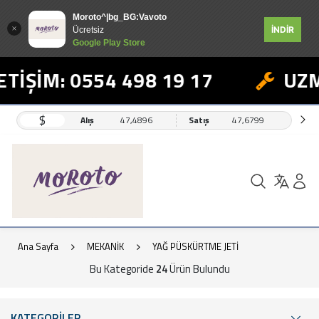
Moroto^|bg_BG:Vavoto
İNDİR
Ücretsiz
Google Play Store
İŞİM: 0554 498 19 17
UZMAN
$
Alış
47,4896
Satış
47,6799
Ana Sayfa
MEKANİK
YAĞ PÜSKÜRTME JETİ
Bu Kategoride
24
Ürün Bulundu
KATEGORİLER