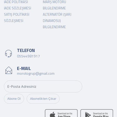
İADE POLITIKASI
MARŞ MOTORU
İADE SÖZLEŞMESI
BILGILENDIRME
SATIŞ POLITIKASI
ALTERNATÖR (ŞARJ
SÖZLEŞMESI
DINAMOSU)
BILGILENDIRME
TELEFON
05544981917
E-MAIL
morotogrup@gmail.com
Abone Ol
Abonelikten Çıkar