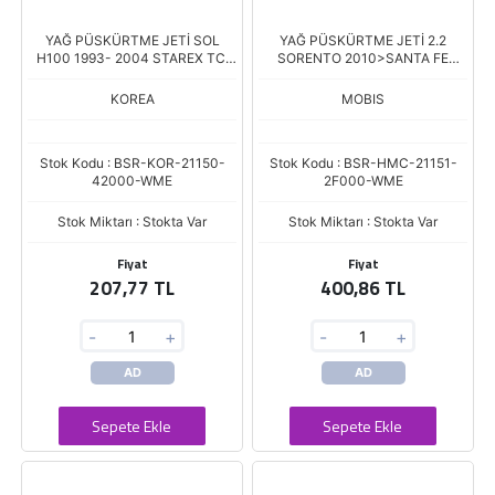
YAĞ PÜSKÜRTME JETİ SOL
YAĞ PÜSKÜRTME JETİ 2.2
H100 1993- 2004 STAREX TCI
SORENTO 2010>SANTA FE
1997-2007
2010>
KOREA
MOBIS
Stok Kodu : BSR-KOR-21150-
Stok Kodu : BSR-HMC-21151-
42000-WME
2F000-WME
Stok Miktarı : Stokta Var
Stok Miktarı : Stokta Var
Fiyat
Fiyat
207,77 TL
400,86 TL
-
+
-
+
AD
AD
Sepete Ekle
Sepete Ekle