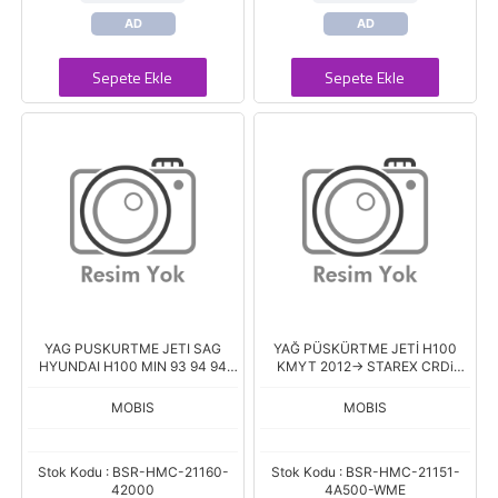
AD
AD
Sepete Ekle
Sepete Ekle
YAG PUSKURTME JETI SAG
YAĞ PÜSKÜRTME JETİ H100
HYUNDAI H100 MIN 93 94 94
KMYT 2012-> STAREX CRDi
H100 KMYT 90 03 STAREX 04
2002-2007 SORENTO CRDi
2002-> H1 2008->
MOBIS
MOBIS
Stok Kodu : BSR-HMC-21160-
Stok Kodu : BSR-HMC-21151-
42000
4A500-WME