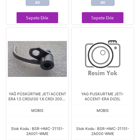
AD
AD
Sepete Ekle
Sepete Ekle
YAĞ PÜSKÜRTME JETİ ACCENT
YAG PUSKURTME JETI-
ERA 1.5 CRDI/i30 1.6 CRDI 2007-
ACCENT-ERA DIZEL
>/CEED 1.6 CRDI 2007-
>/CERATO 1.5 CRDI 2004
MOBIS
MOBIS
Stok Kodu : BSR-HMC-21151-
Stok Kodu : BSR-HMC-21151-
2A001-WME
2A000-WME