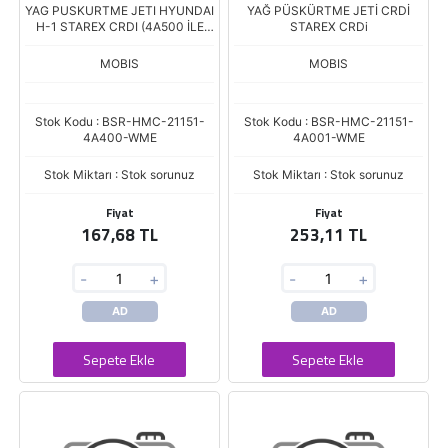
YAG PUSKURTME JETI HYUNDAI
YAĞ PÜSKÜRTME JETİ CRDİ
H-1 STAREX CRDI (4A500 İLE
STAREX CRDi
AYNI)
MOBIS
MOBIS
Stok Kodu : BSR-HMC-21151-
Stok Kodu : BSR-HMC-21151-
4A400-WME
4A001-WME
Stok Miktarı : Stok sorunuz
Stok Miktarı : Stok sorunuz
Fiyat
Fiyat
167,68 TL
253,11 TL
-
+
-
+
AD
AD
Sepete Ekle
Sepete Ekle