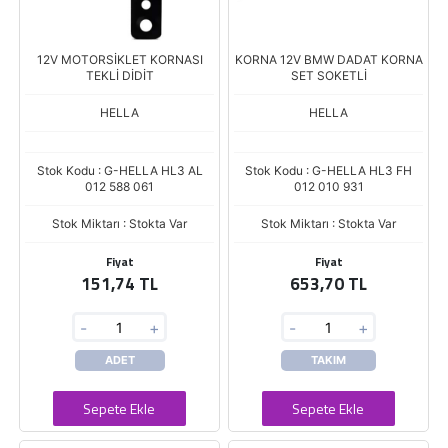
12V MOTORSİKLET KORNASI
KORNA 12V BMW DADAT KORNA
TEKLİ DİDİT
SET SOKETLİ
HELLA
HELLA
Stok Kodu : G-HELLA HL3 AL
Stok Kodu : G-HELLA HL3 FH
012 588 061
012 010 931
Stok Miktarı : Stokta Var
Stok Miktarı : Stokta Var
Fiyat
Fiyat
151,74 TL
653,70 TL
-
+
-
+
ADET
TAKIM
Sepete Ekle
Sepete Ekle