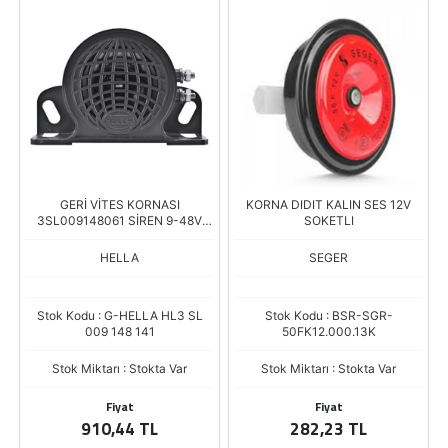
GERİ VİTES KORNASI
KORNA DIDIT KALIN SES 12V
3SL009148061 SİREN 9-48V
SOKETLI
110DB
HELLA
SEGER
Stok Kodu : G-HELLA HL3 SL
Stok Kodu : BSR-SGR-
009 148 141
50FK12.000.13K
Stok Miktarı : Stokta Var
Stok Miktarı : Stokta Var
Fiyat
Fiyat
910,44 TL
282,23 TL