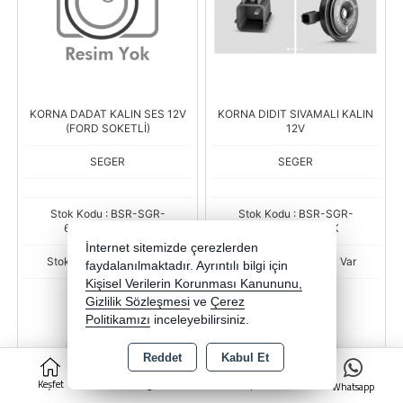
KORNA DADAT KALIN SES 12V
KORNA DIDIT SIVAMALI KALIN
(FORD SOKETLİ)
12V
SEGER
SEGER
Stok Kodu : BSR-SGR-
Stok Kodu : BSR-SGR-
60BK12.000.04K
55BK12.000.02K
İnternet sitemizde çerezlerden
Stok Miktarı : Stokta Var
Stok Miktarı : Stokta Var
faydalanılmaktadır. Ayrıntılı bilgi için
Kişisel Verilerin Korunması Kanununu,
Fiyat
Fiyat
Gizlilik Sözleşmesi
ve
Çerez
264,79 TL
221,98 TL
Politikamızı
inceleyebilirsiniz.
-
+
-
+
Reddet
Kabul Et
0
Keşfet
Kategoriler
Sepet
AD
AD
Whatsapp