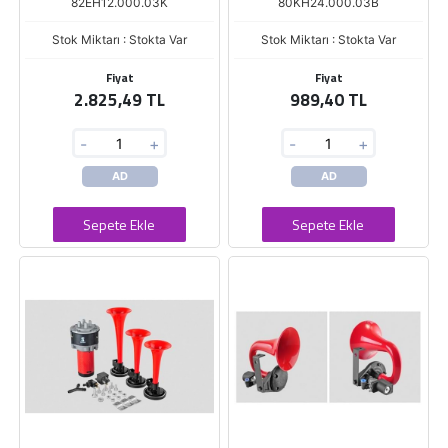
82EH12.000.03K
80KH24.000.03B
Stok Miktarı : Stokta Var
Stok Miktarı : Stokta Var
Fiyat
Fiyat
2.825,49 TL
989,40 TL
-
+
-
+
AD
AD
Sepete Ekle
Sepete Ekle