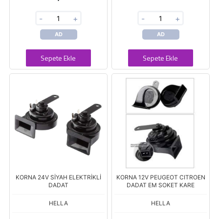
-
+
-
+
AD
AD
Sepete Ekle
Sepete Ekle
KORNA 24V SİYAH ELEKTRİKLİ
KORNA 12V PEUGEOT CITROEN
DADAT
DADAT EM SOKET KARE
HELLA
HELLA