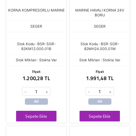
KORNA KOMPRESORLU MARINE
MARINE HAVALI KORNA 24V
BORU
SEGER
SEGER
Stok Kodu : BSR-SGR-
Stok Kodu : BSR-SGR-
83KM12.000.01B
82MH24.000.01M
Stok Miktarı : Stokta Var
Stok Miktarı : Stokta Var
Fiyat
Fiyat
1.200,28 TL
1.991,48 TL
-
+
-
+
AD
AD
Sepete Ekle
Sepete Ekle