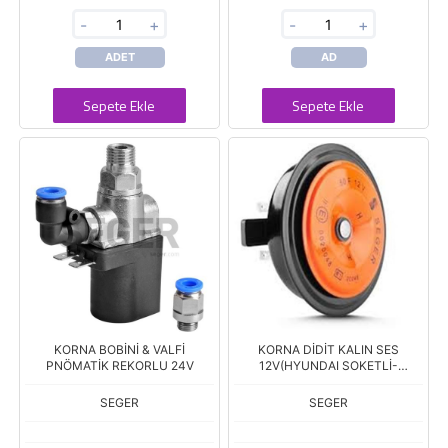
-
+
-
+
ADET
AD
Sepete Ekle
Sepete Ekle
KORNA BOBİNİ & VALFİ
KORNA DİDİT KALIN SES
PNÖMATİK REKORLU 24V
12V(HYUNDAI SOKETLİ-
HYUNDAI
SEGER
SEGER