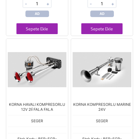
-
+
-
+
AD
AD
Sepete Ekle
Sepete Ekle
KORNA HAVALI KOMPRESORLU
KORNA KOMPRESORLU MARINE
12V 2lİ FALA FALA
24V
SEGER
SEGER
Stok Kodu : BSR-SGR-
Stok Kodu : BSR-SGR-