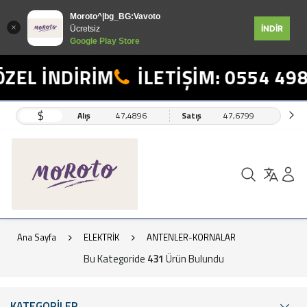
Moroto^|bg_BG:Vavoto
İNDİR
Ücretsiz
Google Play Store
İNDİRİM
İLETİŞİM: 0554 498 19 
$
Alış
47,4896
Satış
47,6799
Ana Sayfa
ELEKTRİK
ANTENLER-KORNALAR
Bu Kategoride
431
Ürün Bulundu
KATEGORİLER