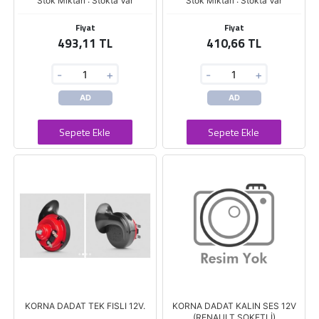
Stok Miktarı : Stokta Var
Stok Miktarı : Stokta Var
Fiyat
Fiyat
493,11 TL
410,66 TL
-
+
-
+
AD
AD
Sepete Ekle
Sepete Ekle
KORNA DADAT TEK FISLI 12V.
KORNA DADAT KALIN SES 12V
(RENAULT SOKETLİ)