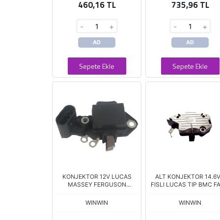
460,16 TL
735,96 TL
-
+
-
+
AD
AD
Sepete Ekle
Sepete Ekle
KONJEKTOR 12V LUCAS
ALT KONJEKTOR 14.6V
MASSEY FERGUSON
FISLI LUCAS TIP BMC F
26021756
FORD TRANSIT T15 ESC
LAND JCB VR-LC111 UC
WINWIN
WINWIN