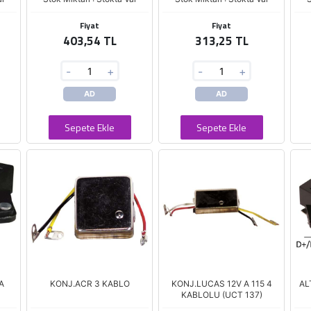
Fiyat
Fiyat
403,54 TL
313,25 TL
-
+
-
+
AD
AD
Sepete Ekle
Sepete Ekle
A
KONJ.ACR 3 KABLO
KONJ.LUCAS 12V A 115 4
AL
KABLOLU (UCT 137)