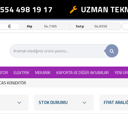
498 19 17
UZMAN TEKNİK D
€
Alış
54,7365
Satış
54,9559
ATOR
ELEKTRİK
MEKANİK
KAPORTA VE DİĞER AKSAMLAR
YENİ Ü
CAS KONJEKTÖR
STOK DURUMU
FİYAT ARALIĞ