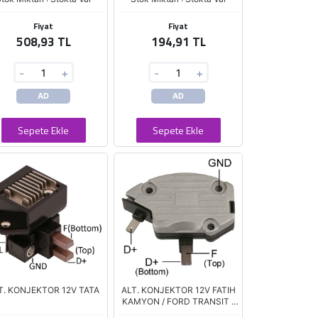
Fiyat
Fiyat
508,93 TL
194,91 TL
-
+
-
+
AD
AD
Sepete Ekle
Sepete Ekle
T. KONJEKTOR 12V TATA
ALT. KONJEKTOR 12V FATIH
KAMYON / FORD TRANSIT /
MASSEY FERGUSON