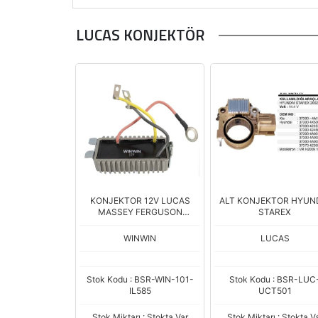
LUCAS KONJEKTÖR
KONJEKTOR 12V LUCAS
ALT KONJEKTOR HYUN
MASSEY FERGUSON
STAREX
ALT2989
WINWIN
LUCAS
Stok Kodu : BSR-WIN-101-
Stok Kodu : BSR-LUC
IL585
UCT501
Stok Miktarı : Stokta Var
Stok Miktarı : Stokta V