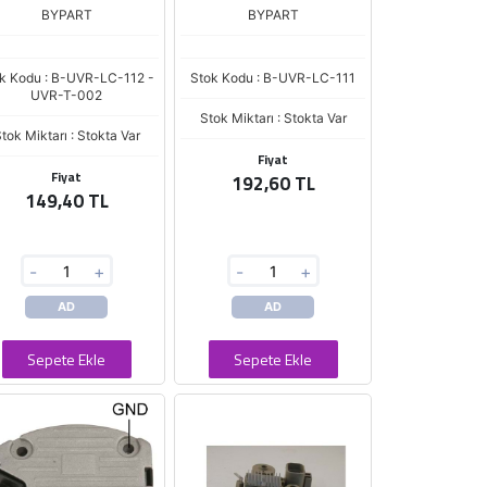
BYPART
BYPART
k Kodu : B-UVR-LC-112 -
Stok Kodu : B-UVR-LC-111
UVR-T-002
Stok Miktarı : Stokta Var
tok Miktarı : Stokta Var
Fiyat
Fiyat
192,60 TL
149,40 TL
-
+
-
+
AD
AD
Sepete Ekle
Sepete Ekle