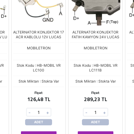
TOR
ALTERNATOR KONJEKTOR 17
ALTERNATOR KONJEKTOR
AL
V LU
ACR KABLOLU 12V LUCAS
FATIH KAMYON 24V LUCAS
MOBILETRON
MOBILETRON
VR
Stok Kodu : HB-MOBIL VR
Stok Kodu : HB-MOBIL VR
S
LC100
LC111B
ar
Stok Miktarı : Stokta Var
Stok Miktarı : Stokta Var
S
Fiyat
Fiyat
126,48 TL
289,23 TL
-
+
-
+
ADET
ADET