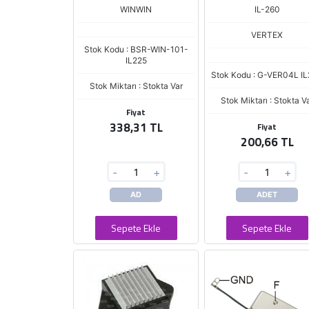
25200 HINO VR-LC111B
WINWIN
IL-260
UCT300
VERTEX
Stok Kodu : BSR-WIN-101-
IL225
Stok Kodu : G-VER04L I
Stok Miktarı : Stokta Var
Stok Miktarı : Stokta V
Fiyat
338,31 TL
Fiyat
200,66 TL
-
+
-
+
AD
ADET
Sepete Ekle
Sepete Ekle