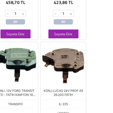
458,70 TL
423,86 TL
-
+
-
+
AD
AD
Sepete Ekle
Sepete Ekle
NJ. 12V FORD TRANSİT
KONJ.LUCAS 24V PROF AS
TD - FATİH KAMYON 165-
26.200 FATİH
22
TRANSPO
IL-225