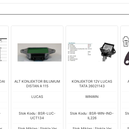
DAI
ALT KONJEKTOR BILUMUM
KONJEKTOR 12V LUCAS
DISTAN A 115
TATA 26021143
LUCAS
WINWIN
-
Stok Kodu : BSR-LUC-
Stok Kodu : BSR-WIN-IND-
St
UCT134
IL226
ar
Stok Miktarı : Stokta Var
Stok Miktarı : Stokta Var
S