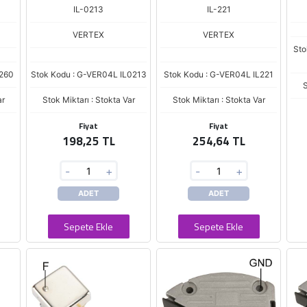
IL-0213
IL-221
VERTEX
VERTEX
Sto
L260
Stok Kodu : G-VER04L IL0213
Stok Kodu : G-VER04L IL221
S
ar
Stok Miktarı : Stokta Var
Stok Miktarı : Stokta Var
Fiyat
Fiyat
198,25 TL
254,64 TL
-
+
-
+
ADET
ADET
Sepete Ekle
Sepete Ekle