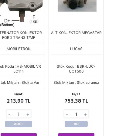
TERNATOR KONJEKTOR
ALT KONJEKTOR MEGASTAR
FORD TRANSIT/MF
MOBILETRON
LUCAS
tok Kodu : HB-MOBIL VR
Stok Kodu : BSR-LUC-
LC111
UCT500
tok Miktarı : Stokta Var
Stok Miktarı : Stok sorunuz
Fiyat
Fiyat
213,90 TL
753,38 TL
-
+
-
+
ADET
AD