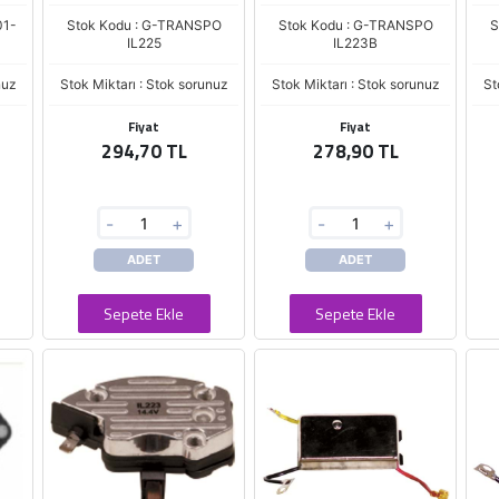
01-
Stok Kodu : G-TRANSPO
Stok Kodu : G-TRANSPO
S
IL225
IL223B
nuz
Stok Miktarı : Stok sorunuz
Stok Miktarı : Stok sorunuz
St
Fiyat
Fiyat
294,70 TL
278,90 TL
-
+
-
+
ADET
ADET
Sepete Ekle
Sepete Ekle