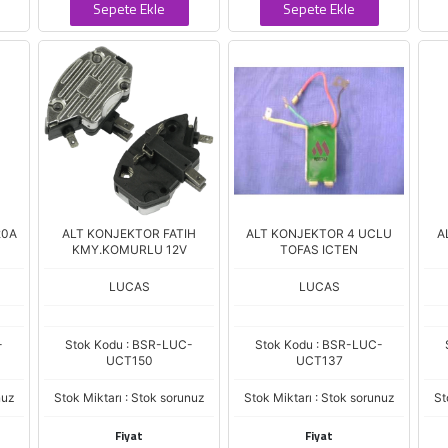
Sepete Ekle
Sepete Ekle
20A
ALT KONJEKTOR FATIH
ALT KONJEKTOR 4 UCLU
A
KMY.KOMURLU 12V
TOFAS ICTEN
LUCAS
LUCAS
-
Stok Kodu : BSR-LUC-
Stok Kodu : BSR-LUC-
UCT150
UCT137
nuz
Stok Miktarı : Stok sorunuz
Stok Miktarı : Stok sorunuz
St
Fiyat
Fiyat