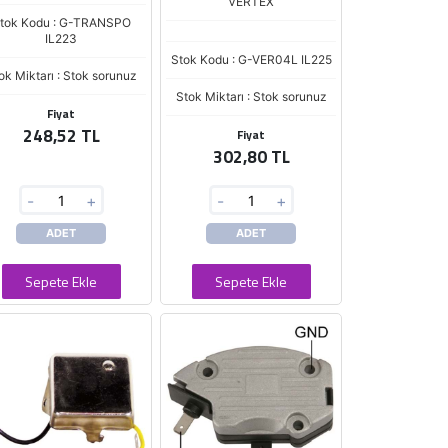
VERTEX
tok Kodu : G-TRANSPO
IL223
Stok Kodu : G-VER04L IL225
ok Miktarı : Stok sorunuz
Stok Miktarı : Stok sorunuz
Fiyat
248,52 TL
Fiyat
302,80 TL
-
+
-
+
ADET
ADET
Sepete Ekle
Sepete Ekle