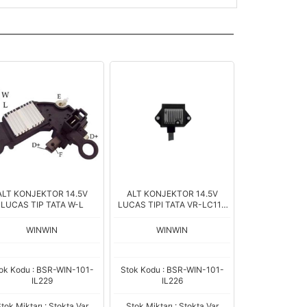
ALT KONJEKTOR 14.5V
ALT KONJEKTOR 14.5V
LUCAS TIP TATA W-L
LUCAS TIPI TATA VR-LC112
IL-260
WINWIN
WINWIN
ok Kodu : BSR-WIN-101-
Stok Kodu : BSR-WIN-101-
IL229
IL226
tok Miktarı : Stokta Var
Stok Miktarı : Stokta Var