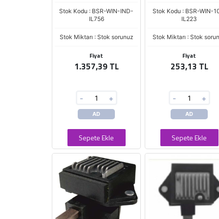
Stok Kodu : BSR-WIN-IND-
Stok Kodu : BSR-WIN-1
IL756
IL223
Stok Miktarı : Stok sorunuz
Stok Miktarı : Stok soru
Fiyat
Fiyat
1.357,39 TL
253,13 TL
-
+
-
+
AD
AD
Sepete Ekle
Sepete Ekle