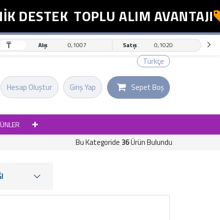
ESTEK
TOPLU ALIM AVANTAJI
ES
₸
Alış
0,1007
Satış
0,1020
Türkçe
Hesap Oluştur
Giriş Yap
Sepet Boş
RÜNLER
Bu Kategoride
36
Ürün Bulundu
I