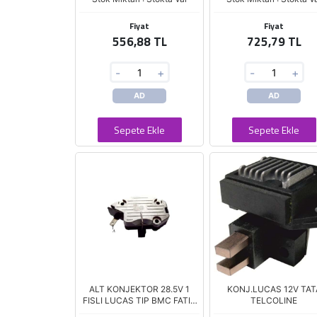
Fiyat
Fiyat
556,88 TL
725,79 TL
-
+
-
+
AD
AD
Sepete Ekle
Sepete Ekle
ALT KONJEKTOR 28.5V 1
KONJ.LUCAS 12V TAT
FISLI LUCAS TIP BMC FATIH
TELCOLINE
PROFESYONEL CHRYSLER