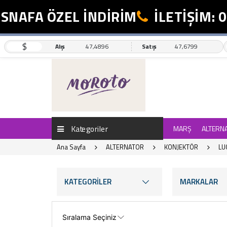
A ÖZEL İNDİRİM
İLETİŞİM: 0554 
$
Alış
47,4896
Satış
47,6799
Kategoriler
MARŞ
ALTERN
Ana Sayfa
ALTERNATOR
KONJEKTÖR
LU
KATEGORİLER
MARKALAR