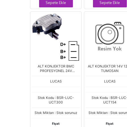
Sepete Ekle
Sepete Ekle
ALT KONJEKTOR BMC
ALT KONJEKTOR 14V 1
PROFESYONEL 24V
TUMOSAN
KOMURLU
LUCAS
LUCAS
Stok Kodu : BSR-LUC-
Stok Kodu : BSR-LUC
UCT300
UCT154
Stok Miktarı : Stok sorunuz
Stok Miktarı : Stok soru
Fiyat
Fiyat