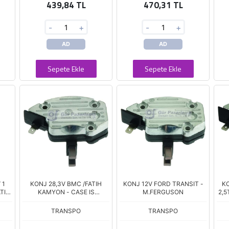
439,84 TL
470,31 TL
-
+
-
+
AD
AD
Sepete Ekle
Sepete Ekle
 1
KONJ 28,3V BMC /FATIH
KONJ 12V FORD TRANSIT -
KO
ATIH
KAMYON - CASE IS
M.FERGUSON
2,5
ORT
MAKINASI
T150
TRANSPO
TRANSPO