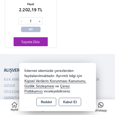
Fiyat
2.202,19 TL
-
+
AD
Sepete Ekle
ALIŞVERİŞ
HİZMETLER
İRTİBAT
İnternet sitemizde çerezlerden
faydalanılmaktadır. Ayrıntılı bilgi için
K.V.K. KANUNU
YARDIM
HAKKIMIZDA
Kişisel Verilerin Korunması Kanununu,
GIZLILIK
İSTEK VE
İLETIŞIM
Gizlilik Sözleşmesi
ve
Çerez
SÖZLEŞMESI
ÖNERILERINIZ
Politikamızı
inceleyebilirsiniz.
GARANTI ŞARTLARI
SIPARIŞ TAKIBI
Reddet
Kabul Et
0
TESLIMAT ŞARTLARI
TELEFONLA SIPARIŞ
Keşfet
Kategoriler
Sepet
İADE POLITIKASI
MARŞ MOTORU
Whatsapp