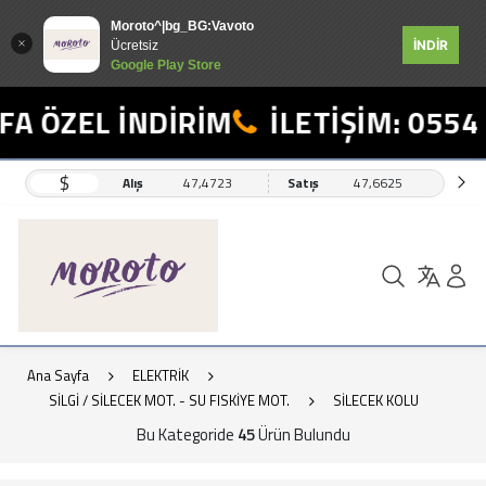
Moroto^|bg_BG:Vavoto
İNDİR
Ücretsiz
Google Play Store
ZEL İNDİRİM
İLETİŞİM: 0554 498
$
Alış
47,4723
Satış
47,6625
Ana Sayfa
ELEKTRİK
SİLGİ / SİLECEK MOT. - SU FISKİYE MOT.
SİLECEK KOLU
Bu Kategoride
45
Ürün Bulundu