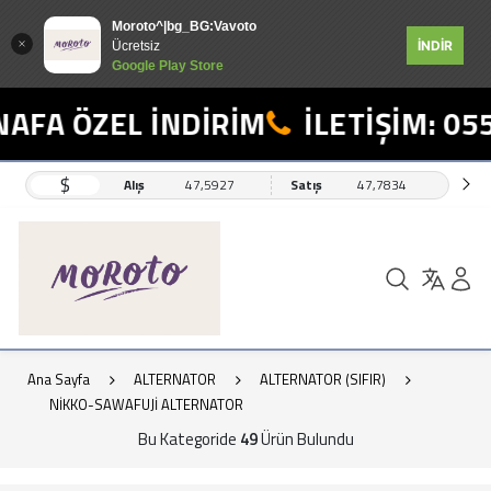
Moroto^|bg_BG:Vavoto
İNDİR
Ücretsiz
Google Play Store
 ÖZEL İNDİRİM
İLETİŞİM: 0554 49
$
Alış
47,5927
Satış
47,7834
Ana Sayfa
ALTERNATOR
ALTERNATOR (SIFIR)
NİKKO-SAWAFUJİ ALTERNATOR
Bu Kategoride
49
Ürün Bulundu