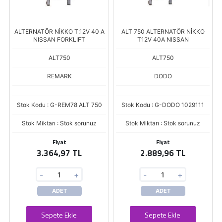
ALTERNATÖR NİKKO T.12V 40 A
ALT 750 ALTERNATÖR NİKKO
NISSAN FORKLIFT
T12V 40A NISSAN
ALT750
ALT750
REMARK
DODO
Stok Kodu : G-REM78 ALT 750
Stok Kodu : G-DODO 1029111
Stok Miktarı : Stok sorunuz
Stok Miktarı : Stok sorunuz
Fiyat
Fiyat
3.364,97 TL
2.889,96 TL
-
+
-
+
ADET
ADET
Sepete Ekle
Sepete Ekle