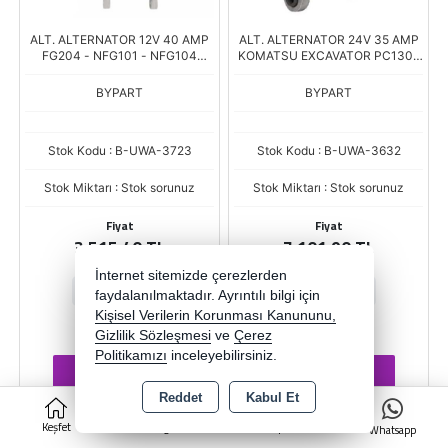
ALT. ALTERNATOR 12V 40 AMP
ALT. ALTERNATOR 24V 35 AMP
FG204 - NFG101 - NFG104
KOMATSU EXCAVATOR PC130 /
NISSAN FORKLIFT
PC300 / PC300-5 6D110
MOTOR WA320 LOADER
BYPART
BYPART
Stok Kodu : B-UWA-3723
Stok Kodu : B-UWA-3632
Stok Miktarı : Stok sorunuz
Stok Miktarı : Stok sorunuz
Fiyat
Fiyat
3.515,40 TL
7.101,90 TL
İnternet sitemizde çerezlerden
-
+
-
+
faydalanılmaktadır. Ayrıntılı bilgi için
Kişisel Verilerin Korunması Kanununu,
AD
AD
Gizlilik Sözleşmesi
ve
Çerez
Politikamızı
inceleyebilirsiniz.
Sepete Ekle
Sepete Ekle
Reddet
Kabul Et
0
Keşfet
Kategoriler
Sepet
Whatsapp