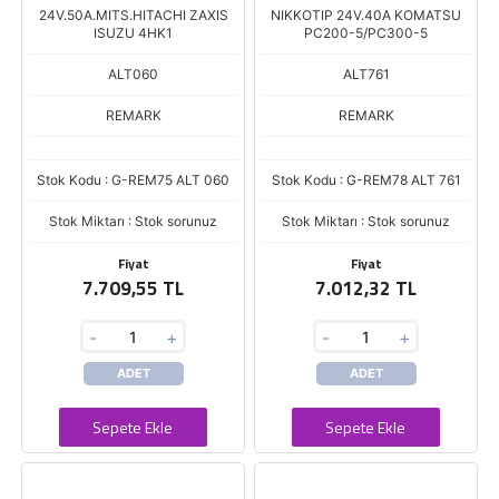
24V.50A.MITS.HITACHI ZAXIS
NIKKOTIP 24V.40A KOMATSU
ISUZU 4HK1
PC200-5/PC300-5
ALT060
ALT761
REMARK
REMARK
Stok Kodu : G-REM75 ALT 060
Stok Kodu : G-REM78 ALT 761
Stok Miktarı : Stok sorunuz
Stok Miktarı : Stok sorunuz
Fiyat
Fiyat
7.709,55 TL
7.012,32 TL
-
+
-
+
ADET
ADET
Sepete Ekle
Sepete Ekle