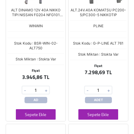
ALT DINAMO 12V 40A NIKKO
ALT.24V.40A KOMATSU PC200-
TIPI NISSAN FG204 NFG101
5/PC300-5 NIKKOTIP
NFG104 S4E S4S
WINWIN
PLINE
Stok Kodu : BSR-WIN-02-
Stok Kodu : G-P-LINE ALT 761
ALT750
Stok Miktarı : Stokta Var
Stok Miktarı : Stokta Var
Fiyat
Fiyat
7.298,69 TL
3.946,86 TL
-
+
-
+
AD
ADET
Sepete Ekle
Sepete Ekle