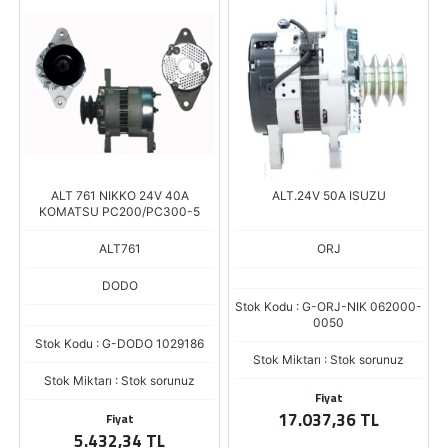
ALT 761 NIKKO 24V 40A
ALT.24V 50A ISUZU
KOMATSU PC200/PC300-5
ALT761
ORJ
DODO
Stok Kodu : G-ORJ-NIK 062000-
0050
Stok Kodu : G-DODO 1029186
Stok Miktarı : Stok sorunuz
Stok Miktarı : Stok sorunuz
Fiyat
17.037,36 TL
Fiyat
5.432,34 TL