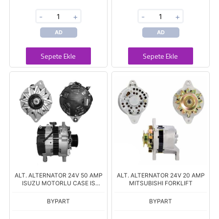
-
+
-
+
AD
AD
Sepete Ekle
Sepete Ekle
ALT. ALTERNATOR 24V 50 AMP
ALT. ALTERNATOR 24V 20 AMP
ISUZU MOTORLU CASE IS
MITSUBISHI FORKLIFT
MAKINASI
BYPART
BYPART