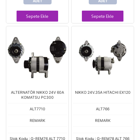
ADET
ADET
Sepete Ekle
Sepete Ekle
ALTERNATÖR NIKKO 24V 60A
NIKKO 24V.35A HITACHI EX120
KOMATSU PC300
ALT7710
ALT766
REMARK
REMARK
Stok Kodu : G-REM76 ALT 7710
Stok Kodu : G-REM78 ALT 766