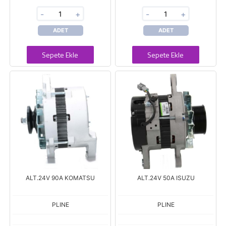
-
+
-
+
ADET
ADET
Sepete Ekle
Sepete Ekle
ALT.24V 90A KOMATSU
ALT.24V 50A ISUZU
PLINE
PLINE