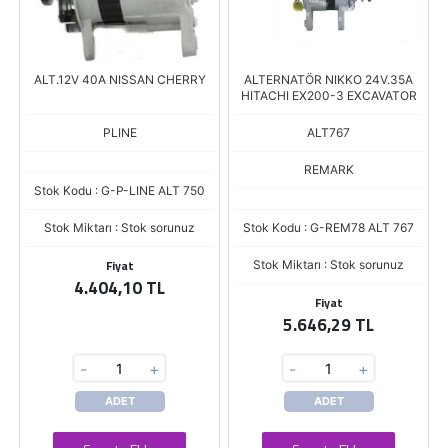
ALT.12V 40A NISSAN CHERRY
ALTERNATÖR NIKKO 24V.35A
HITACHI EX200-3 EXCAVATOR
PLINE
ALT767
REMARK
Stok Kodu : G-P-LINE ALT 750
Stok Miktarı : Stok sorunuz
Stok Kodu : G-REM78 ALT 767
Fiyat
Stok Miktarı : Stok sorunuz
4.404,10 TL
Fiyat
5.646,29 TL
-
+
-
+
ADET
ADET