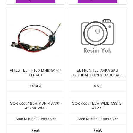
VITES TELI- H100 MNB. 94>11
EL FREN TELI ARKA SAG
(INFAC)
HYUNDAI STAREX UZUN SASE
YM
KOREA
WME
Stok Kodu : BSR-KOR-43770-
Stok Kodu : BSR-WME-59913-
43254-WME
4A231
Stok Miktarı : Stokta Var
Stok Miktarı : Stokta Var
Fiyat
Fiyat