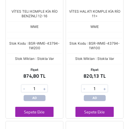
VİTES TELI KOMPLE KİA RİO
VİTES HALATI KOMPLE KİA RİO
BENZİNLİ 12-16
11>
WME
WME
Stok Kodu : BSR-WME-43794-
Stok Kodu : BSR-WME-43794-
1W200
1W100
Stok Miktarı : Stokta Var
Stok Miktarı : Stokta Var
Fiyat
Fiyat
874,80 TL
820,13 TL
-
+
-
+
AD
AD
Sepete Ekle
Sepete Ekle