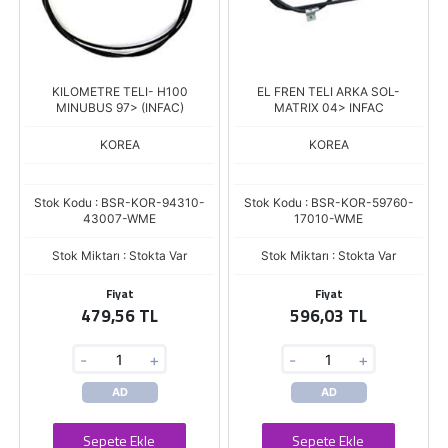
KILOMETRE TELI- H100
EL FREN TELI ARKA SOL-
MINUBUS 97> (INFAC)
MATRIX 04> INFAC
KOREA
KOREA
Stok Kodu : BSR-KOR-94310-
Stok Kodu : BSR-KOR-59760-
43007-WME
17010-WME
Stok Miktarı : Stokta Var
Stok Miktarı : Stokta Var
Fiyat
Fiyat
479,56 TL
596,03 TL
-
+
-
+
AD
AD
Sepete Ekle
Sepete Ekle