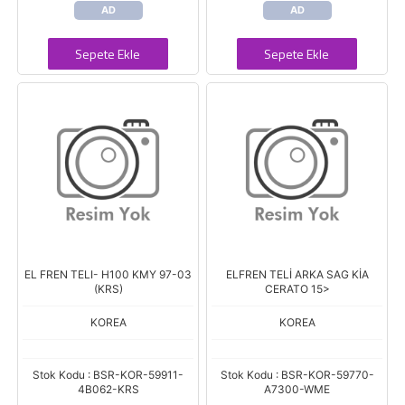
AD
AD
Sepete Ekle
Sepete Ekle
EL FREN TELI- H100 KMY 97-03
ELFREN TELİ ARKA SAG KİA
(KRS)
CERATO 15>
KOREA
KOREA
Stok Kodu : BSR-KOR-59911-
Stok Kodu : BSR-KOR-59770-
4B062-KRS
A7300-WME