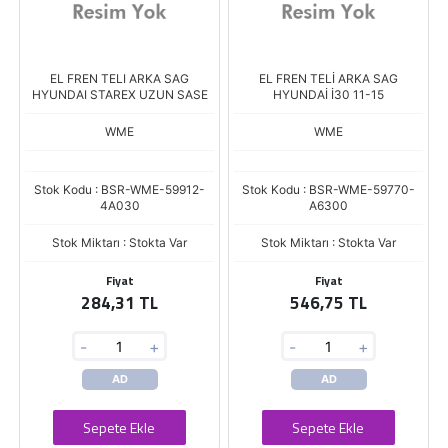
EL FREN TELI ARKA SAG
EL FREN TELİ ARKA SAG
HYUNDAI STAREX UZUN SASE
HYUNDAİ İ30 11-15
WME
WME
Stok Kodu : BSR-WME-59912-
Stok Kodu : BSR-WME-59770-
4A030
A6300
Stok Miktarı : Stokta Var
Stok Miktarı : Stokta Var
Fiyat
Fiyat
284,31 TL
546,75 TL
-
+
-
+
AD
AD
Sepete Ekle
Sepete Ekle