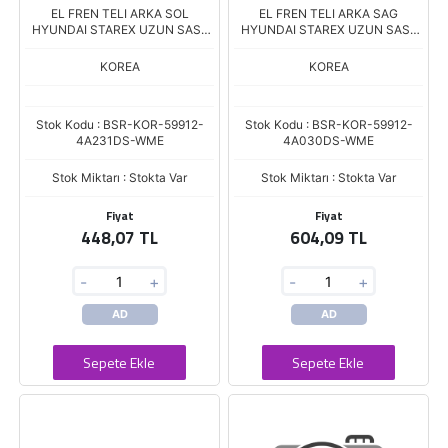
EL FREN TELI ARKA SOL
EL FREN TELI ARKA SAG
HYUNDAI STAREX UZUN SASE
HYUNDAI STAREX UZUN SASE
YM (İNFAC)
(İNFAC)
KOREA
KOREA
Stok Kodu : BSR-KOR-59912-
Stok Kodu : BSR-KOR-59912-
4A231DS-WME
4A030DS-WME
Stok Miktarı : Stokta Var
Stok Miktarı : Stokta Var
Fiyat
Fiyat
448,07 TL
604,09 TL
-
+
-
+
AD
AD
Sepete Ekle
Sepete Ekle