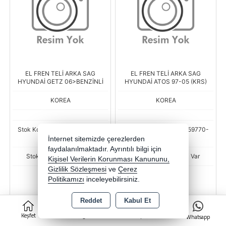
EL FREN TELİ ARKA SAG
EL FREN TELİ ARKA SAG
HYUNDAİ GETZ 06>BENZİNLİ
HYUNDAİ ATOS 97-05 (KRS)
KOREA
KOREA
Stok Kodu : BSR-KOR-59770-
Stok Kodu : BSR-KOR-59770-
1C050-WME
02020DS-KRS
İnternet sitemizde çerezlerden
faydalanılmaktadır. Ayrıntılı bilgi için
Stok Miktarı : Stokta Var
Stok Miktarı : Stokta Var
Kişisel Verilerin Korunması Kanununu,
Gizlilik Sözleşmesi
ve
Çerez
Fiyat
Fiyat
Politikamızı
inceleyebilirsiniz.
519,77 TL
429,25 TL
Reddet
Kabul Et
0
-
+
-
+
Keşfet
Kategoriler
Sepet
Whatsapp
AD
AD