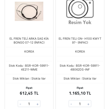
EL FREN TELİ ARKA SAG KİA
EL FREN TELI ON- H100 KMYT
BONGO 07-12 (İNFAC)
97- (INFAC)
KOREA
KOREA
Stok Kodu : BSR-KOR-59911-
Stok Kodu : BSR-KOR-59911-
4E211-WME
4B062DS-INF
Stok Miktarı : Stokta Var
Stok Miktarı : Stokta Var
Fiyat
Fiyat
612,45 TL
1.165,10 TL
-
+
-
+