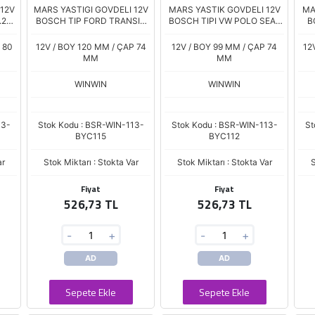
 12V
MARS YASTIGI GOVDELI 12V
MARS YASTIK GOVDELI 12V
MA
.2
BOSCH TIP FORD TRANSIT
BOSCH TIPI VW POLO SEAT
B
2Hdi
2.2 TDCi 115SR. 6 KUTUP.
CORDOBA NISSAN
F
124
BOY.120 ÇAP.74 BYC 6842
 80
12V / BOY 120 MM / ÇAP 74
12V / BOY 99 MM / ÇAP 74
12
MM
MM
WINWIN
WINWIN
13-
Stok Kodu : BSR-WIN-113-
Stok Kodu : BSR-WIN-113-
St
BYC115
BYC112
ar
Stok Miktarı : Stokta Var
Stok Miktarı : Stokta Var
S
Fiyat
Fiyat
526,73 TL
526,73 TL
-
+
-
+
AD
AD
Sepete Ekle
Sepete Ekle