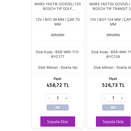
MARS YASTIK GOVDELI 12V
MARS YASTIGI GOVDELI
BOSCH TIP GOLF
BOSCH TIP TRANSIT 2
VII/OCTAVIA/LEON 1.4 Tsi/A3
TDCi BOXER JUMPER 2.
1.4-1.8 TFSi 177 TERS DONUS
139SR. START-STOP B.
12V / BOY 99 MM / ÇAP 70
12V / BOY 124 MM / ÇAP
CCW
Ç.80
MM
MM
WINWIN
WINWIN
Stok Kodu : BSR-WIN-113-
Stok Kodu : BSR-WIN-1
BYC177
BYC139
Stok Miktarı : Stokta Var
Stok Miktarı : Stokta V
Fiyat
Fiyat
458,72 TL
526,73 TL
-
+
-
+
AD
AD
Sepete Ekle
Sepete Ekle