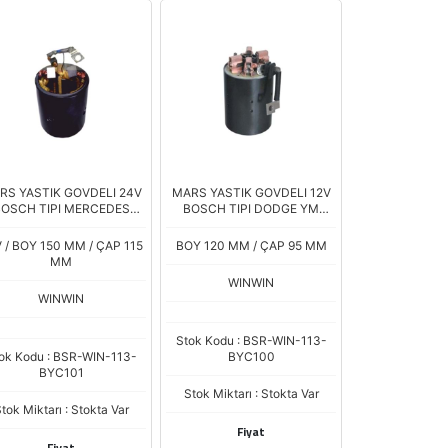
RS YASTIK GOVDELI 24V
MARS YASTIK GOVDELI 12V
OSCH TIPI MERCEDES
BOSCH TIPI DODGE YM
ATEGO AXOR ACTROS
DEUTZ YM
AVEGO DAF XF VOLVO CF
 / BOY 150 MM / ÇAP 115
BOY 120 MM / ÇAP 95 MM
XF MAN TGA
MM
WINWIN
WINWIN
Stok Kodu : BSR-WIN-113-
ok Kodu : BSR-WIN-113-
BYC100
BYC101
Stok Miktarı : Stokta Var
tok Miktarı : Stokta Var
Fiyat
Fiyat