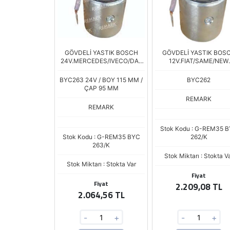
GÖVDELİ YASTIK BOSCH
GÖVDELİ YASTIK BOS
24V.MERCEDES/IVECO/DAF
12V.FIAT/SAME/NEW
KÖMÜR
HOLLAND KÖM
BYC263 24V / BOY 115 MM /
BYC262
ÇAP 95 MM
REMARK
REMARK
Stok Kodu : G-REM35 
Stok Kodu : G-REM35 BYC
262/K
263/K
Stok Miktarı : Stokta V
Stok Miktarı : Stokta Var
Fiyat
Fiyat
2.209,08 TL
2.064,56 TL
-
+
-
+