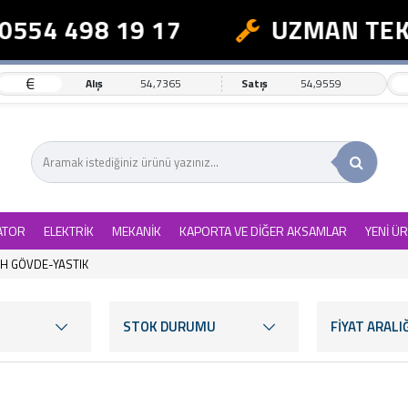
4 498 19 17
UZMAN TEKNİK 
€
Alış
54,7365
Satış
54,9559
ATOR
ELEKTRİK
MEKANİK
KAPORTA VE DİĞER AKSAMLAR
YENİ Ü
H GÖVDE-YASTIK
STOK DURUMU
FİYAT ARALIĞ