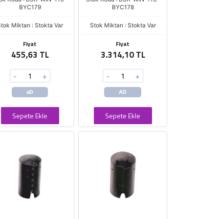
BYC179
BYC178
tok Miktarı : Stokta Var
Stok Miktarı : Stokta Var
Fiyat
Fiyat
455,63 TL
3.314,10 TL
-
+
-
+
aD
AD
Sepete Ekle
Sepete Ekle