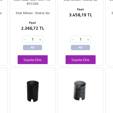
BYC263
Fiyat
ar
Stok Miktarı : Stokta Var
S
3.458,19 TL
Fiyat
2.366,72 TL
-
+
-
+
AD
AD
Sepete Ekle
Sepete Ekle