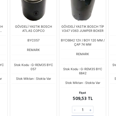
CH
GÖVDELİ YASTIK BOSCH
GÖVDELİ YASTIK BOSCH TİP
ATLAS COPCO
V347 V363 JUMPER BOXER
BYC057
BYC6842 12V / BOY 120 MM /
ÇAP 74 MM
REMARK
REMARK
BYC
Stok Kodu : G-REM35 BYC
St
057
Stok Kodu : G-REM35 BYC
6842
ar
Stok Miktarı : Stokta Var
S
Stok Miktarı : Stokta Var
Fiyat
509,53 TL
-
+