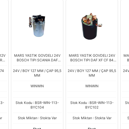
12V
MARS YASTIK GOVDELI 24V
MARS YASTIK GOVDELI 24V
MA
TRA
BOSCH TIPI SCANIA DAF
BOSCH TIPI DAF XF CF 84
B
ANE
MAN 261SERISI
105 SCANIA PGRT MAN TGA
241 SERISI
TR
 74
24V / BOY 127 MM / ÇAP 95,5
24V / BOY 127 MM / ÇAP 95,5
24V
MM
MM
WINWIN
WINWIN
13-
Stok Kodu : BSR-WIN-113-
Stok Kodu : BSR-WIN-113-
St
BYC104
BYC102
ar
Stok Miktarı : Stokta Var
Stok Miktarı : Stokta Var
S
Fiyat
Fiyat