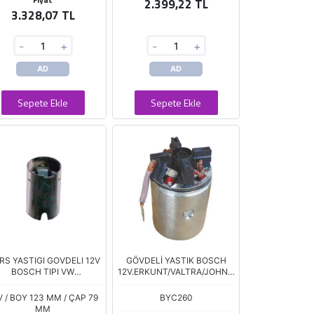
2.399,22 TL
3.328,07 TL
-
+
-
+
AD
AD
Sepete Ekle
Sepete Ekle
S YASTIGI GOVDELI 12V
GÖVDELİ YASTIK BOSCH
BOSCH TIPI VW
12V.ERKUNT/VALTRA/JOHND
RANSPORTER T4 2.4 2,5
ERE KÖ
TERS DONUSLU
V / BOY 123 MM / ÇAP 79
BYC260
MM