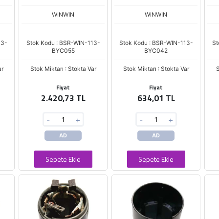
WINWIN
WINWIN
13-
Stok Kodu : BSR-WIN-113-
Stok Kodu : BSR-WIN-113-
St
BYC055
BYC042
ar
Stok Miktarı : Stokta Var
Stok Miktarı : Stokta Var
S
Fiyat
Fiyat
2.420,73 TL
634,01 TL
-
+
-
+
AD
AD
Sepete Ekle
Sepete Ekle