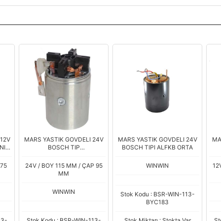
 12V
MARS YASTIK GOVDELI 24V
MARS YASTIK GOVDELI 24V
MA
NI
BOSCH TIP
BOSCH TIPI ALFKB ORTA
S
MERCEDES/DAF/DEUTZ/IVEC
VI/
99
O 263 SERISI MARSLARA
1.
 75
24V / BOY 115 MM / ÇAP 95
WINWIN
12
Boy.115 Çap.95
MM
WINWIN
Stok Kodu : BSR-WIN-113-
BYC183
13-
Stok Kodu : BSR-WIN-113-
Stok Miktarı : Stokta Var
St