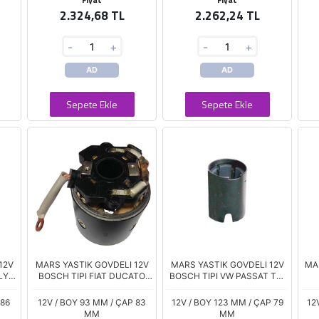
2.324,68 TL
2.262,24 TL
-
+
-
+
AD
AD
Sepete Ekle
Sepete Ekle
12V
MARS YASTIK GOVDELI 12V
MARS YASTIK GOVDELI 12V
MAR
LY
BOSCH TIPI FIAT DUCATO
BOSCH TIPI VW PASSAT TDI
LT
PEUGEOT BOXER CITROEN
SEAT TOLEDO TDI TERS
T
150
JUMPER
DONUSLU
 86
12V / BOY 93 MM / ÇAP 83
12V / BOY 123 MM / ÇAP 79
12
MM
MM