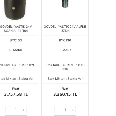
GÖVDELİ YASTIK 24V
GÖVDELİ YASTIK 24V ALFKB
SCANIA 114/164
UZUN
BYC103
BYC136
REMARK
REMARK
ok Kodu : G-REM35 BYC
Stok Kodu : G-REM35 BYC
103
136
tok Miktarı : Stokta Var
Stok Miktarı : Stokta Var
Fiyat
Fiyat
3.757,58 TL
3.360,15 TL
-
+
-
+