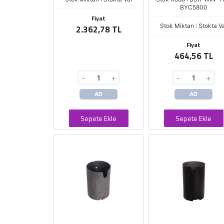
BYC5800
Fiyat
Stok Miktarı : Stokta V
2.362,78 TL
Fiyat
464,56 TL
-
+
-
+
AD
AD
Sepete Ekle
Sepete Ekle