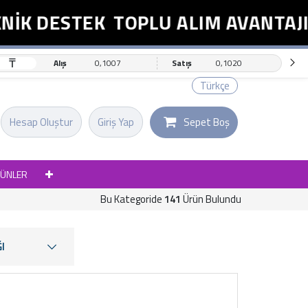
DESTEK
TOPLU ALIM AVANTAJI
₸
Alış
0,1007
Satış
0,1020
Türkçe
Hesap Oluştur
Giriş Yap
Sepet Boş
RÜNLER
Bu Kategoride
141
Ürün Bulundu
I