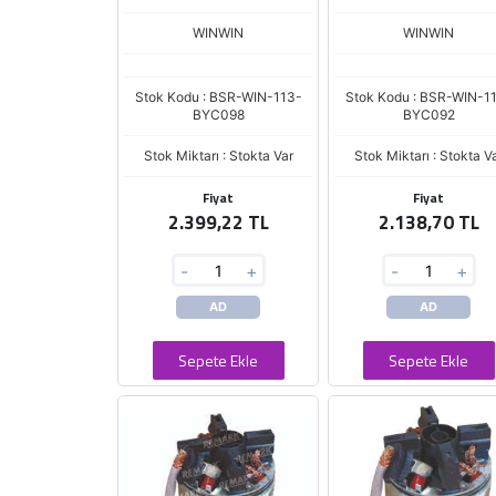
WINWIN
WINWIN
Stok Kodu : BSR-WIN-113-
Stok Kodu : BSR-WIN-1
BYC098
BYC092
Stok Miktarı : Stokta Var
Stok Miktarı : Stokta V
Fiyat
Fiyat
2.399,22 TL
2.138,70 TL
-
+
-
+
AD
AD
Sepete Ekle
Sepete Ekle