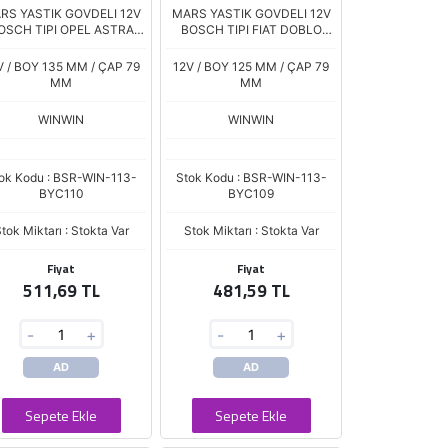
RS YASTIK GOVDELI 12V
MARS YASTIK GOVDELI 12V
OSCH TIPI OPEL ASTRA
BOSCH TIPI FIAT DOBLO
ORD ESCORT PEUGEOT
PEUGEOT BOXER OPEL
PARTNER
V / BOY 135 MM / ÇAP 79
12V / BOY 125 MM / ÇAP 79
MM
MM
WINWIN
WINWIN
ok Kodu : BSR-WIN-113-
Stok Kodu : BSR-WIN-113-
BYC110
BYC109
tok Miktarı : Stokta Var
Stok Miktarı : Stokta Var
Fiyat
Fiyat
511,69 TL
481,59 TL
-
+
-
+
AD
AD
Sepete Ekle
Sepete Ekle