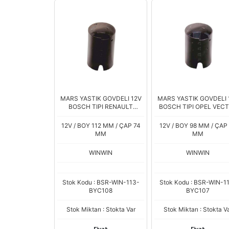
MARS YASTIK GOVDELI 12V
MARS YASTIK GOVDELI 
BOSCH TIPI RENAULT
BOSCH TIPI OPEL VEC
KANGOO CLIO VW BMW
VW GOLF RENAULT MEG
12V / BOY 112 MM / ÇAP 74
12V / BOY 98 MM / ÇAP
MM
MM
WINWIN
WINWIN
Stok Kodu : BSR-WIN-113-
Stok Kodu : BSR-WIN-1
BYC108
BYC107
Stok Miktarı : Stokta Var
Stok Miktarı : Stokta V
Fiyat
Fiyat