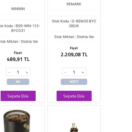
REMARK
WINWIN
Stok Kodu : G-REM35 BYC
ok Kodu : BSR-WIN-113-
260/K
BYC031
Stok Miktarı : Stokta Var
tok Miktarı : Stokta Var
Fiyat
Fiyat
2.209,08 TL
489,91 TL
-
+
-
+
AD
ADET
Sepete Ekle
Sepete Ekle