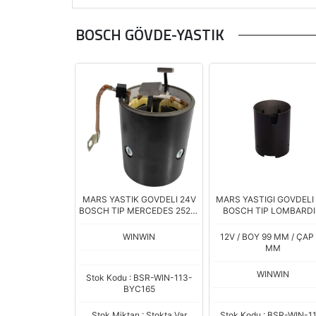
BOSCH GÖVDE-YASTIK
MARS YASTIK GOVDELI 24V
MARS YASTIGI GOVDELI
BOSCH TIP MERCEDES 2521-
BOSCH TIP LOMBARDI
2524 FIAT ALLIS Cap.113
PANCAR MOTOR TER
Boy.142
DONUS 107 SERI BOY.
WINWIN
12V / BOY 99 MM / ÇAP
ÇAP.75 6 KUTUP
MM
WINWIN
Stok Kodu : BSR-WIN-113-
BYC165
Stok Miktarı : Stokta Var
Stok Kodu : BSR-WIN-1