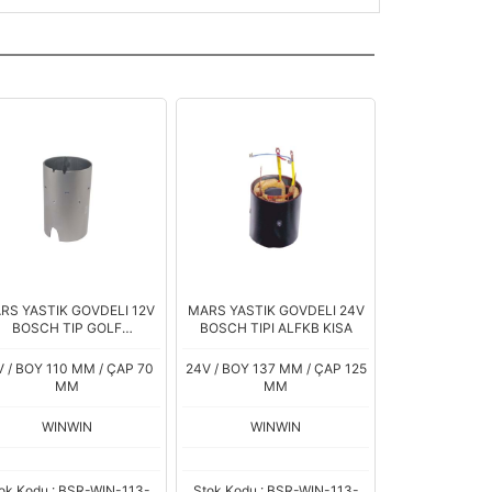
RS YASTIK GOVDELI 12V
MARS YASTIK GOVDELI 24V
BOSCH TIP GOLF
BOSCH TIPI ALFKB KISA
RAPID/LEON/A3 1.2 1.4TSI
6 Tdi 179Sr. CCW Boy.110
V / BOY 110 MM / ÇAP 70
24V / BOY 137 MM / ÇAP 125
Cap.70
MM
MM
WINWIN
WINWIN
ok Kodu : BSR-WIN-113-
Stok Kodu : BSR-WIN-113-