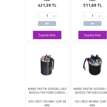
421,39 TL
511,69 TL
-
+
-
+
AD
AD
Sepete Ekle
Sepete Ekle
MARS YASTIK GOVDELI 24V
MARS YASTIK GOVDELI 
BOSCH TIPI FORD CARGO
BOSCH TIPI IVECO DAI
YM MERCEDES BENZ
TURBO 29 II 65 RENAU
KIRKAYAK
MASTER MASCOT 110-
24V / BOY 120 MM / ÇAP 95
12V / BOY 96 MM / ÇAP
MM
MM