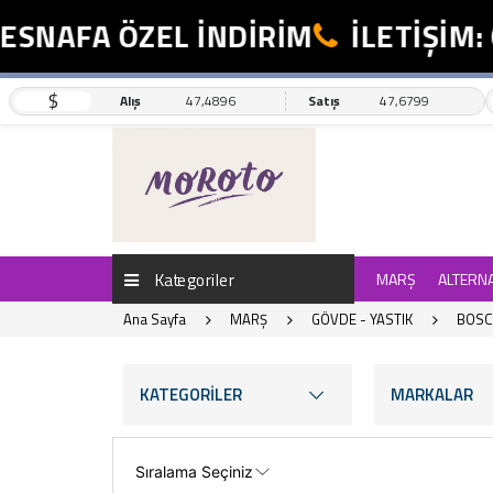
AFA ÖZEL İNDİRİM
İLETİŞİM: 055
$
Alış
47,4896
Satış
47,6799
Kategoriler
MARŞ
ALTERN
Ana Sayfa
MARŞ
GÖVDE - YASTIK
BOSC
KATEGORİLER
MARKALAR