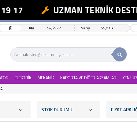
17
UZMAN TEKNİK DESTEK
€
Alış
54,7972
Satış
55,0168
ATOR
ELEKTRİK
MEKANİK
KAPORTA VE DİĞER AKSAMLAR
YENİ Ü
NA
STOK DURUMU
FİYAT ARALIĞ