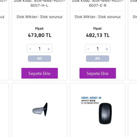
D01-
Stok Kodu : BSR-WME-HD01-
Stok Kodu : BSR-WME-HD01-
Sto
6007-H-L
6007-E-R
nuz
Stok Miktarı : Stok sorunuz
Stok Miktarı : Stok sorunuz
St
Fiyat
Fiyat
473,80 TL
482,13 TL
-
+
-
+
AD
AD
Sepete Ekle
Sepete Ekle