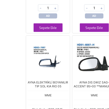
-
+
-
+
AD
AD
Sepete Ekle
Sepete Ekle
AYNA ELEKTRİKLİ BOYANILIR
AYNA DIS DIKIZ SAG
TIP SOL KIA RIO 05
ACCENT 95>00 **MANU
WME
WME