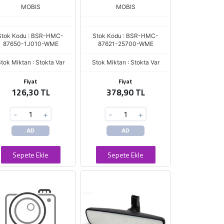
MOBIS
MOBIS
Stok Kodu : BSR-HMC-
Stok Kodu : BSR-HMC-
87650-1J010-WME
87621-25700-WME
tok Miktarı : Stokta Var
Stok Miktarı : Stokta Var
Fiyat
Fiyat
126,30 TL
378,90 TL
-
+
-
+
AD
AD
Sepete Ekle
Sepete Ekle