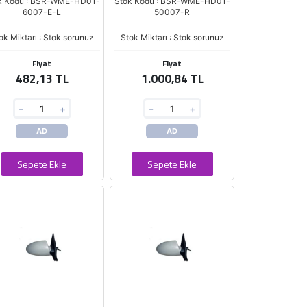
k Kodu : BSR-WME-HD01-
Stok Kodu : BSR-WME-HD01-
6007-E-L
50007-R
ok Miktarı : Stok sorunuz
Stok Miktarı : Stok sorunuz
Fiyat
Fiyat
482,13 TL
1.000,84 TL
-
+
-
+
AD
AD
Sepete Ekle
Sepete Ekle