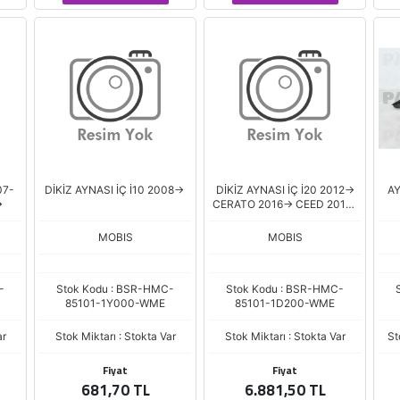
07-
DİKİZ AYNASI İÇ İ10 2008->
DİKİZ AYNASI İÇ İ20 2012->
AY
>
CERATO 2016-> CEED 2014-
>
MOBIS
MOBIS
-
Stok Kodu : BSR-HMC-
Stok Kodu : BSR-HMC-
85101-1Y000-WME
85101-1D200-WME
ar
Stok Miktarı : Stokta Var
Stok Miktarı : Stokta Var
St
Fiyat
Fiyat
681,70 TL
6.881,50 TL