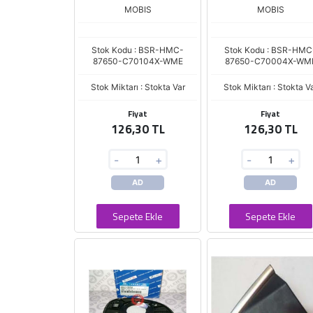
MOBIS
MOBIS
Stok Kodu : BSR-HMC-
Stok Kodu : BSR-HMC
87650-C70104X-WME
87650-C70004X-WM
Stok Miktarı : Stokta Var
Stok Miktarı : Stokta V
Fiyat
Fiyat
126,30 TL
126,30 TL
-
+
-
+
AD
AD
Sepete Ekle
Sepete Ekle