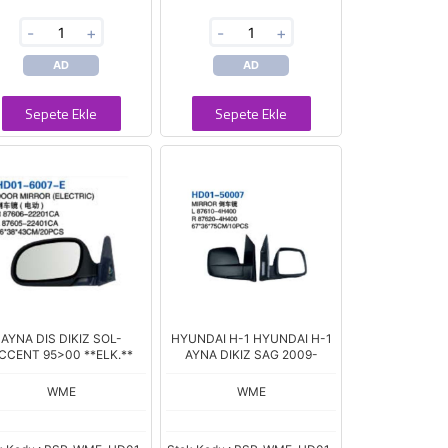
-
+
-
+
AD
AD
Sepete Ekle
Sepete Ekle
AYNA DIS DIKIZ SOL-
HYUNDAI H-1 HYUNDAI H-1
CCENT 95>00 **ELK.**
AYNA DIKIZ SAG 2009-
WME
WME