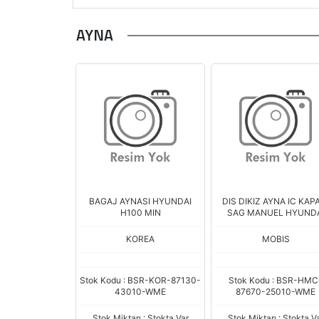
AYNA
BAGAJ AYNASI HYUNDAI
DIS DIKIZ AYNA IC KAP
H100 MIN
SAG MANUEL HYUNDA
ACCENT 00-
KOREA
MOBIS
Stok Kodu : BSR-KOR-87130-
Stok Kodu : BSR-HMC
43010-WME
87670-25010-WME
Stok Miktarı : Stokta Var
Stok Miktarı : Stokta V