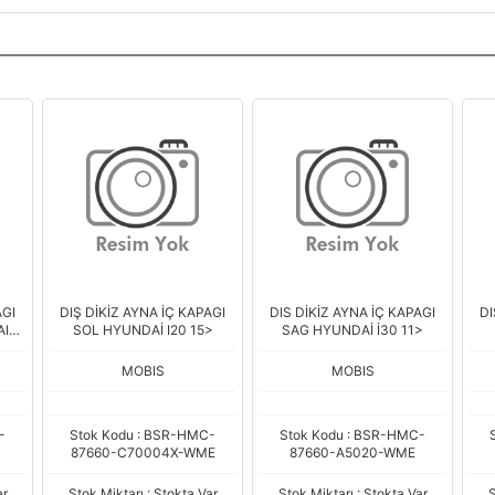
AGI
DIŞ DİKİZ AYNA İÇ KAPAGI
DIS DİKİZ AYNA İÇ KAPAGI
DI
I
SOL HYUNDAİ I20 15>
SAG HYUNDAİ İ30 11>
MOBIS
MOBIS
-
Stok Kodu : BSR-HMC-
Stok Kodu : BSR-HMC-
87660-C70004X-WME
87660-A5020-WME
ar
Stok Miktarı : Stokta Var
Stok Miktarı : Stokta Var
S