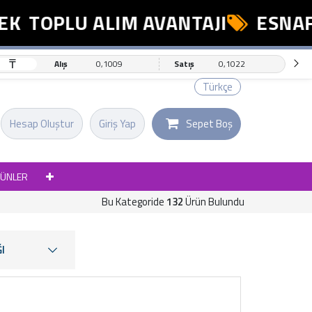
TOPLU ALIM AVANTAJI
ESNAFA Ö
₸
Alış
0,1009
Satış
0,1022
Türkçe
Hesap Oluştur
Giriş Yap
Sepet Boş
RÜNLER
Bu Kategoride
132
Ürün Bulundu
I