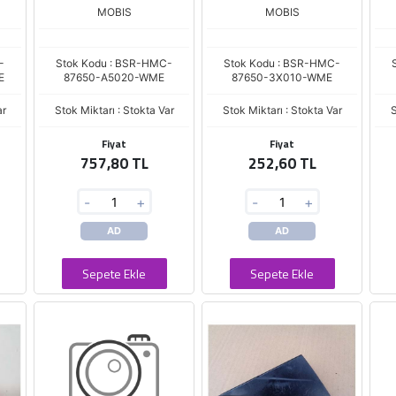
MOBIS
MOBIS
-
Stok Kodu : BSR-HMC-
Stok Kodu : BSR-HMC-
E
87650-A5020-WME
87650-3X010-WME
ar
Stok Miktarı : Stokta Var
Stok Miktarı : Stokta Var
S
Fiyat
Fiyat
757,80 TL
252,60 TL
-
+
-
+
AD
AD
Sepete Ekle
Sepete Ekle