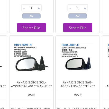
-
+
-
+
AD
AD
Sepete Ekle
Sepete Ekle
-
AYNA DIS DIKIZ SOL-
AYNA DIS DIKIZ SAG-
EL**
ACCENT 95>00 **MANUEL**
ACCENT 95>00 **ELK.**
A
WME
WME