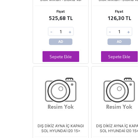
Fiyat
Fiyat
525,68 TL
126,30 TL
-
+
-
+
AD
AD
Sepete Ekle
Sepete Ekle
DIŞ DİKİZ AYNA İÇ KAPAGI
DIŞ DİKİZ AYNA İÇ KAP
SOL HYUNDAİ I20 15>
SOL HYUNDAİ I20 15