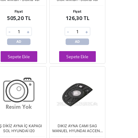
Fiyat
Fiyat
505,20 TL
126,30 TL
-
+
-
+
AD
AD
Sepete Ekle
Sepete Ekle
Ş DİKİZ AYNA İÇ KAPAGI
DIKIZ AYNA CAMI SAG
SOL HYUNDAİ I20
MANUEL HYUNDAI ACCENT
03-06