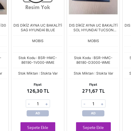
 İ30
DIS DİKİZ AYNA UC BAKALİTİ
DIS DİKİZ AYNA UC BAKALİTİ
DIS
SAG HYUNDAİ BLUE
SOL HYUNDAİ TUCSON
2016>
MOBIS
MOBIS
-
Stok Kodu : BSR-HMC-
Stok Kodu : BSR-HMC-
86190-1V000-WME
86180-D3000-WME
ar
Stok Miktarı : Stokta Var
Stok Miktarı : Stokta Var
S
Fiyat
Fiyat
126,30 TL
271,67 TL
-
+
-
+
AD
AD
Sepete Ekle
Sepete Ekle