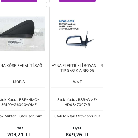
NA KÖŞE BAKALİTİ SAĞ
AYNA ELEKTRİKLİ BOYANILIR
TIP SAG KIA RIO 05
MOBIS
WME
Stok Kodu : BSR-HMC-
Stok Kodu : BSR-WME-
86190-G6000-WME
HD03-7007-R
ok Miktarı : Stok sorunuz
Stok Miktarı : Stok sorunuz
Fiyat
Fiyat
208,21 TL
849,26 TL