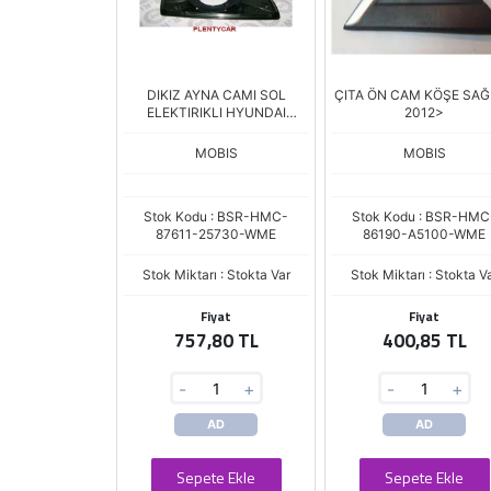
DIKIZ AYNA CAMI SOL
ÇITA ÖN CAM KÖŞE SAĞ
ELEKTIRIKLI HYUNDAI
2012>
ACCENT 03-06
MOBIS
MOBIS
Stok Kodu : BSR-HMC-
Stok Kodu : BSR-HMC
87611-25730-WME
86190-A5100-WME
Stok Miktarı : Stokta Var
Stok Miktarı : Stokta V
Fiyat
Fiyat
757,80 TL
400,85 TL
-
+
-
+
AD
AD
Sepete Ekle
Sepete Ekle