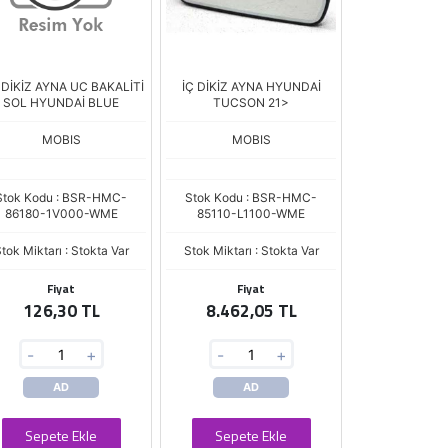
 DİKİZ AYNA UC BAKALİTİ
İÇ DİKİZ AYNA HYUNDAİ
SOL HYUNDAİ BLUE
TUCSON 21>
MOBIS
MOBIS
Stok Kodu : BSR-HMC-
Stok Kodu : BSR-HMC-
86180-1V000-WME
85110-L1100-WME
tok Miktarı : Stokta Var
Stok Miktarı : Stokta Var
Fiyat
Fiyat
126,30 TL
8.462,05 TL
-
+
-
+
AD
AD
Sepete Ekle
Sepete Ekle