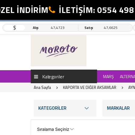
 İNDİRİM
İLETİŞİM: 0554 498 19 
$
Alış
47,4723
Satış
47,6625
Kategoriler
MARŞ
ALTERN
Ana Sayfa
KAPORTA VE DİĞER AKSAMLAR
AY
KATEGORİLER
MARKALAR