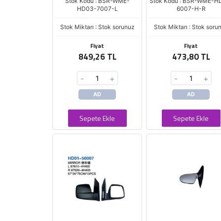
Stok Kodu : BSR-WME-
Stok Kodu : BSR-WME-H
HD03-7007-L
6007-H-R
Stok Miktarı : Stok sorunuz
Stok Miktarı : Stok soru
Fiyat
Fiyat
849,26 TL
473,80 TL
-
+
-
+
AD
AD
Sepete Ekle
Sepete Ekle