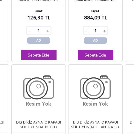
Fiyat
Fiyat
126,30 TL
884,09 TL
-
+
-
+
AD
AD
Sepete Ekle
Sepete Ekle
AGI
DIS DİKİZ AYNA İÇ KAPAGI
DIS DİKİZ AYNA İÇ KAPAGI
DI
>
SOL HYUNDAİ İ30 11>
SOL HYUNDAİ ELANTRA 11>