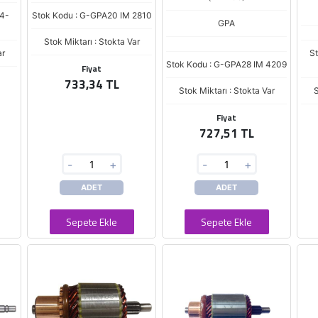
4-
Stok Kodu : G-GPA20 IM 2810
GPA
Stok Miktarı : Stokta Var
ar
S
Stok Kodu : G-GPA28 IM 4209
Fiyat
733,34 TL
Stok Miktarı : Stokta Var
S
Fiyat
727,51 TL
-
+
-
+
ADET
ADET
Sepete Ekle
Sepete Ekle