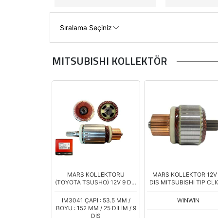
MITSUBISHI KOLLEKTÖR
MARS KOLLEKTORU
MARS KOLLEKTOR 12V 
(TOYOTA TSUSHO) 12V 9 DIS
DIS MITSUBISHI TIP CLI
HYUNDAI H100 / MITSUBISHI
MEGANE DACIA DOKK
L300 E.M..
DUSTER 1.2 BOY.107 CA
IM3041 ÇAPI : 53.5 MM /
WINWIN
BOYU : 152 MM / 25 DİLİM / 9
DİŞ