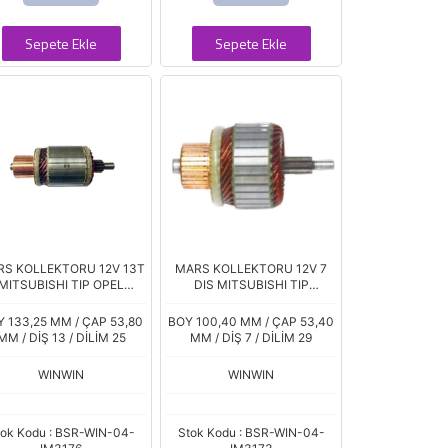
Sepete Ekle
Sepete Ekle
S KOLLEKTORU 12V 13T
MARS KOLLEKTORU 12V 7
MITSUBISHI TIP OPEL
DIS MITSUBISHI TIP
OVANO 2.3D RENAULT
PEUGEOT 207-308 1,4I 1.6I-
STER 2.3D NISSAN 2.3D
2007 MINI ONE 1,6 R56 2006
 133,25 MM / ÇAP 53,80
BOY 100,40 MM / ÇAP 53,40
IM4202
MM / DİŞ 13 / DİLİM 25
MM / DİŞ 7 / DİLİM 29
WINWIN
WINWIN
tok Kodu : BSR-WIN-04-
Stok Kodu : BSR-WIN-04-