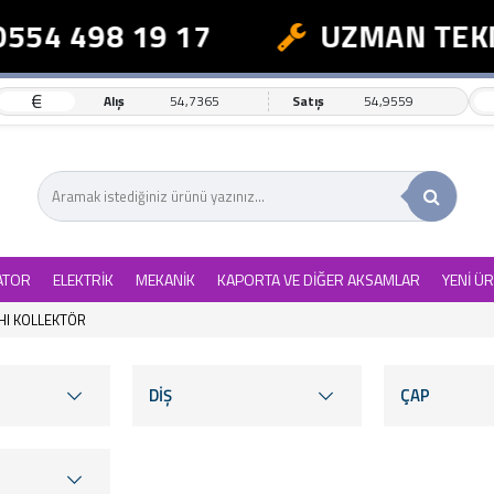
 498 19 17
UZMAN TEKNİK 
€
Alış
54,7365
Satış
54,9559
ATOR
ELEKTRİK
MEKANİK
KAPORTA VE DİĞER AKSAMLAR
YENİ Ü
HI KOLLEKTÖR
DİŞ
ÇAP