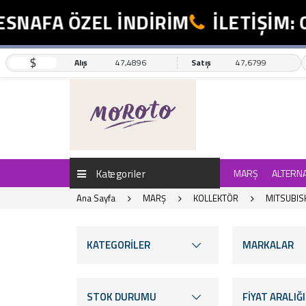
FA ÖZEL İNDİRİM
İLETİŞİM: 0554
$
Alış
47,4896
Satış
47,6799
Kategoriler
MARŞ
ALTERN
Ana Sayfa
MARŞ
KOLLEKTÖR
MITSUBIS
KATEGORİLER
MARKALAR
STOK DURUMU
FİYAT ARALIĞI