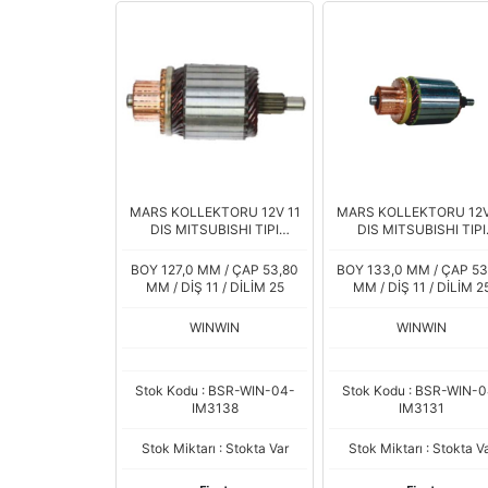
MARS KOLLEKTORU 12V 11
MARS KOLLEKTORU 12V
DIS MITSUBISHI TIPI
DIS MITSUBISHI TIPI
RENAULT KANGOO MEGANE
CITROEN BERLINGO C
1,9 DTI IM4201 PEUGEOT
XSARA PEUGEOT 40
BOY 127,0 MM / ÇAP 53,80
BOY 133,0 MM / ÇAP 53
PARTNER 99-
SUZUKI VITARA 1,9
MM / DİŞ 11 / DİLİM 25
MM / DİŞ 11 / DİLİM 2
WINWIN
WINWIN
Stok Kodu : BSR-WIN-04-
Stok Kodu : BSR-WIN-0
IM3138
IM3131
Stok Miktarı : Stokta Var
Stok Miktarı : Stokta V