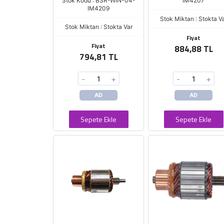
Stok Kodu : BSR-WIN-04-
IM4207
IM4209
Stok Miktarı : Stokta V
Stok Miktarı : Stokta Var
Fiyat
Fiyat
884,88 TL
794,81 TL
-
+
-
+
AD
AD
Sepete Ekle
Sepete Ekle