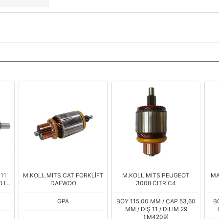
11
M.KOLL.MITS.CAT FORKLİFT
M.KOLL.MITS.PEUGEOT
MA
O IV
DAEWOO
3008 CITR.C4
ER
P.54
PE
GPA
BOY 115,00 MM / ÇAP 53,60
B
MM / DİŞ 11 / DİLİM 29
(IM4209)