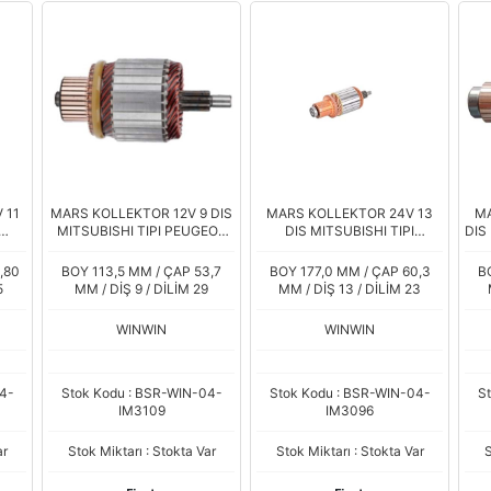
 11
MARS KOLLEKTOR 12V 9 DIS
MARS KOLLEKTOR 24V 13
MA
MITSUBISHI TIPI PEUGEOT
DIS MITSUBISHI TIPI
DIS
5
PARTNER RENAULT KANGOO
RENAULT PREMIUM CARGO
6
CITROEN BERLINGO NISSAN
SAFIR NK8A VINC 6DB1
,80
BOY 113,5 MM / ÇAP 53,7
BOY 177,0 MM / ÇAP 60,3
B
6DB10 MOTORLARA
5
MM / DİŞ 9 / DİLİM 29
MM / DİŞ 13 / DİLİM 23
WINWIN
WINWIN
4-
Stok Kodu : BSR-WIN-04-
Stok Kodu : BSR-WIN-04-
S
IM3109
IM3096
ar
Stok Miktarı : Stokta Var
Stok Miktarı : Stokta Var
S