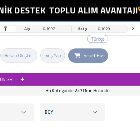
DESTEK
TOPLU ALIM AVANTAJI
E
₸
Alış
0,1007
Satış
0,1020
Türkçe
Hesap Oluştur
Giriş Yap
Sepet Boş
RÜNLER
Bu Kategoride
227
Ürün Bulundu
BOY