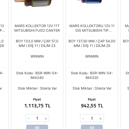
12
MARS KOLLEKTOR 12V 11T
MARS KOLLEKTORU 12V 11
MA
P
MITSUBISHI FUSO CANTER
DIS MITSUBISHI TIP
TER
HYUNDAI ACCENT ERA GETZ
230
137.50 MM Kisa Bakir IM-
3,0
BOY 133,0 MM / ÇAP 57,0
BOY 137,50 MM / ÇAP 54,00
BOY
3131A
 29
MM / DİŞ 11 / DİLİM 23
MM / DİŞ 11 / DİLİM 25
WINWIN
WINWIN
4-
Stok Kodu : BSR-WIN-04-
Stok Kodu : BSR-WIN-04-
S
IM4340
IM4320
ar
Stok Miktarı : Stokta Var
Stok Miktarı : Stokta Var
S
Fiyat
Fiyat
1.113,75 TL
942,55 TL
-
+
-
+
AD
AD