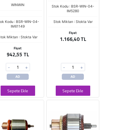
WINWIN
Stok Kodu : BSR-WIN-04-
IM5280
tok Kodu : BSR-WIN-04-
Stok Miktarı : Stokta Var
IM61149
Fiyat
tok Miktarı : Stokta Var
1.166,40 TL
Fiyat
942,55 TL
-
+
-
+
AD
AD
Sepete Ekle
Sepete Ekle