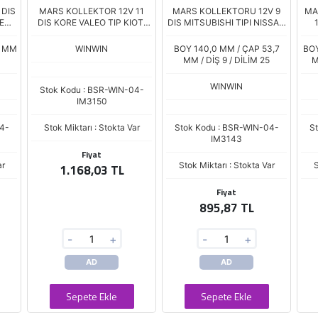
 DIS
MARS KOLLEKTOR 12V 11
MARS KOLLEKTORU 12V 9
MA
OEN
DIS KORE VALEO TIP KIOTI
DIS MITSUBISHI TIPI NISSAN
EJO
TRAKTOR
SKYSTAR NAVARA 2,5 TD 02-
IM-
KING CAB
SA
6 MM
WINWIN
BOY 140,0 MM / ÇAP 53,7
BOY
MM / DİŞ 9 / DİLİM 25
M
WINWIN
Stok Kodu : BSR-WIN-04-
IM3150
4-
Stok Miktarı : Stokta Var
Stok Kodu : BSR-WIN-04-
S
IM3143
Fiyat
ar
Stok Miktarı : Stokta Var
S
1.168,03 TL
Fiyat
895,87 TL
-
+
-
+
AD
AD
Sepete Ekle
Sepete Ekle