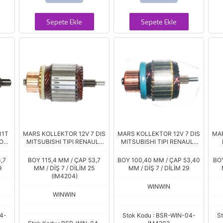
Sepete Ekle
Sepete Ekle
11T
MARS KOLLEKTOR 12V 7 DIS
MARS KOLLEKTOR 12V 7 DIS
MAR
EOT
MITSUBISHI TIPI RENAULT
MITSUBISHI TIPI RENAULT
KANGOO PEUGEOT PARTNER
CLIO KANGOO IM-3173
M
INI
MA
,7
BOY 115,4 MM / ÇAP 53,7
BOY 100,40 MM / ÇAP 53,40
BOY
9
MM / DİŞ 7 / DİLİM 25
MM / DİŞ 7 / DİLİM 29
(IM4204)
WINWIN
WINWIN
4-
Stok Kodu : BSR-WIN-04-
S