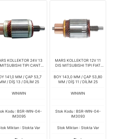
RS KOLLEKTOR 24V 13
MARS KOLLEKTOR 12V 11
 MITSUBISHI TIPI CANTER
DIS MITSUBISHI TIPI FIAT
FE 659 98- YM
DOBLO SCUDO PEUGEOT
BOXER 206 DIZEL PARTNER
OY 141,0 MM / ÇAP 53,7
BOY 143,0 MM / ÇAP 53,80
MM / DİŞ 13 / DİLİM 25
MM / DİŞ 11 / DİLİM 25
WINWIN
WINWIN
tok Kodu : BSR-WIN-04-
Stok Kodu : BSR-WIN-04-
IM3095
IM3093
tok Miktarı : Stokta Var
Stok Miktarı : Stokta Var