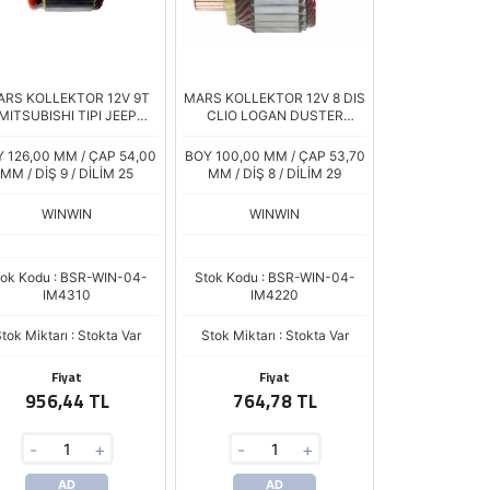
RS KOLLEKTOR 12V 9T
MARS KOLLEKTOR 12V 8 DIS
MITSUBISHI TIPI JEEP
CLIO LOGAN DUSTER
GRAND CHEROKEE /
QASHQAI
CHRYSLER IM-4240
 126,00 MM / ÇAP 54,00
BOY 100,00 MM / ÇAP 53,70
MM / DİŞ 9 / DİLİM 25
MM / DİŞ 8 / DİLİM 29
WINWIN
WINWIN
tok Kodu : BSR-WIN-04-
Stok Kodu : BSR-WIN-04-
IM4310
IM4220
tok Miktarı : Stokta Var
Stok Miktarı : Stokta Var
Fiyat
Fiyat
956,44 TL
764,78 TL
-
+
-
+
AD
AD