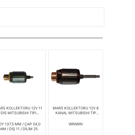
RS KOLLEKTORU 12V 11
MARS KOLLEKTORU 12V 8
DIS MITSUBISHI TIPI
KANAL MITSUBISHI TIP
HYUNDAI ACCENT ERA
HYUNDAI ACCENT II - GETZ
UGEOT PARTNER BOXER
180mm
OY 137,5 MM / ÇAP 54,0
WINWIN
MM / DİŞ 11 / DİLİM 25