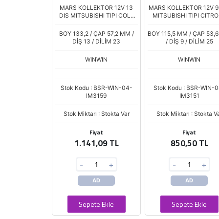
MARS KOLLEKTOR 12V 13
MARS KOLLEKTOR 12V 9
DIS MITSUBISHI TIPI COLT
MITSUBISHI TIPI CITR
OPEL ASTRA INSIGNIA
XSARA C5 BERLINGO P
ZAFIRA SAAB 9
307 406 PARTNER HDI 
BOY 133,2 / ÇAP 57,2 MM /
BOY 115,5 MM / ÇAP 53,
4205
DİŞ 13 / DİLİM 23
/ DİŞ 9 / DİLİM 25
WINWIN
WINWIN
Stok Kodu : BSR-WIN-04-
Stok Kodu : BSR-WIN-0
IM3159
IM3151
Stok Miktarı : Stokta Var
Stok Miktarı : Stokta V
Fiyat
Fiyat
1.141,09 TL
850,50 TL
-
+
-
+
AD
AD
Sepete Ekle
Sepete Ekle