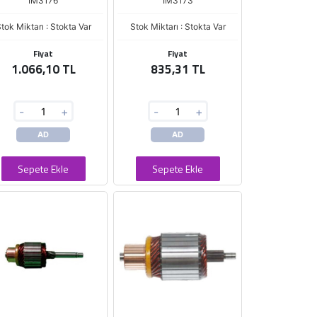
IM3176
IM3173
tok Miktarı : Stokta Var
Stok Miktarı : Stokta Var
Fiyat
Fiyat
1.066,10 TL
835,31 TL
-
+
-
+
AD
AD
Sepete Ekle
Sepete Ekle