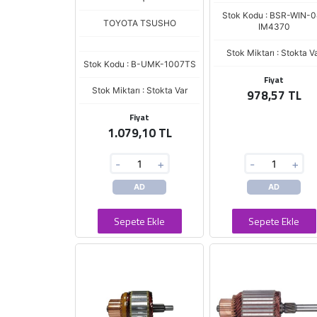
Stok Kodu : BSR-WIN-0
TOYOTA TSUSHO
IM4370
Stok Miktarı : Stokta V
Stok Kodu : B-UMK-1007TS
Fiyat
Stok Miktarı : Stokta Var
978,57 TL
Fiyat
1.079,10 TL
-
+
-
+
AD
AD
Sepete Ekle
Sepete Ekle