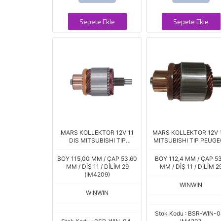
Sepete Ekle
Sepete Ekle
MARS KOLLEKTOR 12V 11
MARS KOLLEKTOR 12V 
DIS MITSUBISHI TIP
MITSUBISHI TIP PEUG
PEUGEOT 3008 308
208 2008 308 3008
CITROEN C4 C5 1.6 Hdi
CITROEN BERLINGO / M
BOY 115,00 MM / ÇAP 53,60
BOY 112,4 MM / ÇAP 53
MM / DİŞ 11 / DİLİM 29
MM / DİŞ 11 / DİLİM 2
(IM4209)
WINWIN
WINWIN
Stok Kodu : BSR-WIN-0