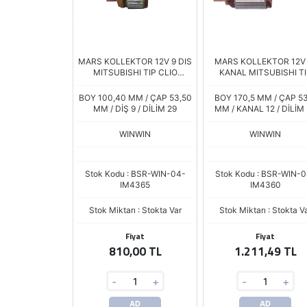
MARS KOLLEKTOR 12V 9 DIS
MARS KOLLEKTOR 12V 
MITSUBISHI TIP CLIO
KANAL MITSUBISHI TI
MEGANE PARTNER 306 307
LOGAN SANDERO DUS
Boy.100,4 Cap:53,5 IM3182
MEGANE III 1.4-1.6 IM-4
BOY 100,40 MM / ÇAP 53,50
BOY 170,5 MM / ÇAP 5
IM4230
MM / DİŞ 9 / DİLİM 29
MM / KANAL 12 / DİLİM
WINWIN
WINWIN
Stok Kodu : BSR-WIN-04-
Stok Kodu : BSR-WIN-0
IM4365
IM4360
Stok Miktarı : Stokta Var
Stok Miktarı : Stokta V
Fiyat
Fiyat
810,00 TL
1.211,49 TL
-
+
-
+
AD
AD