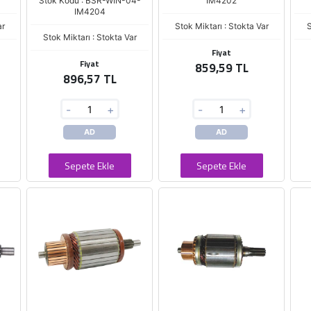
Stok Kodu : BSR-WIN-04-
IM4202
IM4204
ar
Stok Miktarı : Stokta Var
S
Stok Miktarı : Stokta Var
Fiyat
Fiyat
859,59 TL
896,57 TL
-
+
-
+
AD
AD
Sepete Ekle
Sepete Ekle