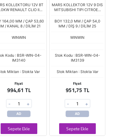
RS KOLLEKTORU 12V 8T
MARS KOLLEKTOR 12V 9 DIS
1.0KW RENAULT CLIO II
MITSUBISHI TIPI CITROEN
KANGOO 1,4 DACIA
BERLINGO C4 HDI PEUEOT
NDERO MITSUBISHI TIP
PARTNER RENAULT KANGO
 164,00 MM / ÇAP 53,60
BOY 132,0 MM / ÇAP 54,0
IM4200
M / KANAL 8 / DİLİM 21
MM / DİŞ 9 / DİLİM 25
WINWIN
WINWIN
tok Kodu : BSR-WIN-04-
Stok Kodu : BSR-WIN-04-
IM3140
IM3139
tok Miktarı : Stokta Var
Stok Miktarı : Stokta Var
Fiyat
Fiyat
994,61 TL
951,75 TL
-
+
-
+
AD
AD
Sepete Ekle
Sepete Ekle