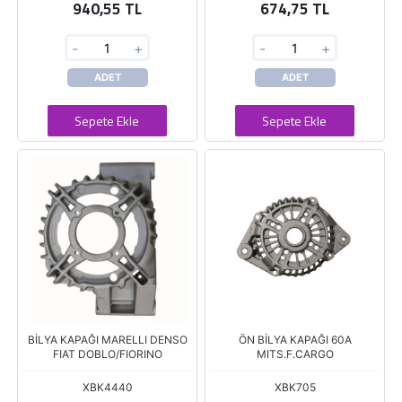
940,55 TL
674,75 TL
-
+
-
+
ADET
ADET
Sepete Ekle
Sepete Ekle
BİLYA KAPAĞI MARELLI DENSO
ÖN BİLYA KAPAĞI 60A
FIAT DOBLO/FIORINO
MITS.F.CARGO
XBK4440
XBK705