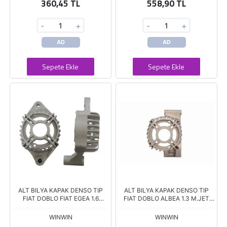
360,45 TL
558,90 TL
-
+
-
+
AD
AD
Sepete Ekle
Sepete Ekle
ALT BILYA KAPAK DENSO TIP
ALT BILYA KAPAK DENSO TIP
FIAT DOBLO FIAT EGEA 1.6
FIAT DOBLO ALBEA 1.3 M.JET
MultiJET 2013--> DAN-995
OPEL ASTRA CORSA 1.3 CDTI
WINWIN
WINWIN