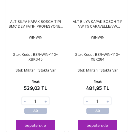
ALT BILYA KAPAK BOSCH TIPI
ALT BILYA KAPAK BOSCH TIP
BMC DEV FATIH PROFESYONEL
VW T5 CARAVELLE/VW
ATLAS CASE CU MMIS
TOUAREG 2.5 TDI /140A
Dinamolara
WINWIN
WINWIN
Stok Kodu : BSR-WIN-110-
Stok Kodu : BSR-WIN-110-
XBK345
XBK284
Stok Miktarı : Stokta Var
Stok Miktarı : Stokta Var
Fiyat
Fiyat
529,03 TL
481,95 TL
-
+
-
+
AD
AD
Sepete Ekle
Sepete Ekle