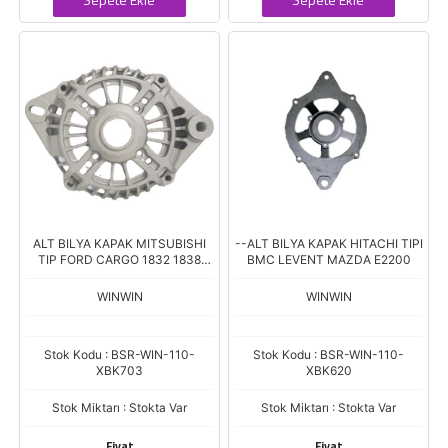
ALT BILYA KAPAK MITSUBISHI
--ALT BILYA KAPAK HITACHI TIPI
TIP FORD CARGO 1832 1838
BMC LEVENT MAZDA E2200
3238 4136 2011-->2016
WINWIN
WINWIN
Stok Kodu : BSR-WIN-110-
Stok Kodu : BSR-WIN-110-
XBK703
XBK620
Stok Miktarı : Stokta Var
Stok Miktarı : Stokta Var
Fiyat
Fiyat