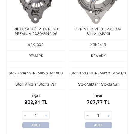
BİLYA KAPAĞI MITS.RENO
SPRINTER-VİTO-E200 90A
PREMIUM 2330/2410 06
BİLYA KAPAĞI
XBK1900
XBK241B
REMARK
REMARK
Stok Kodu : G-REM82 XBK 1900
Stok Kodu : G-REM82 XBK 241/B
Stok Miktarı : Stokta Var
Stok Miktarı : Stokta Var
Fiyat
Fiyat
802,31 TL
767,77 TL
-
+
-
+
ADET
ADET