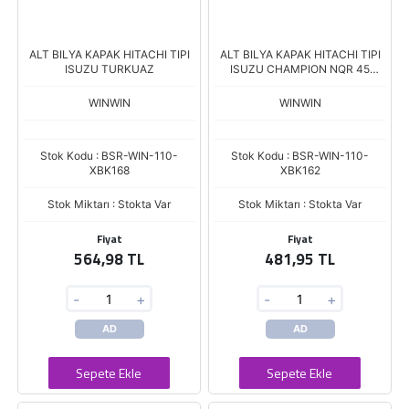
ALT BILYA KAPAK HITACHI TIPI
ALT BILYA KAPAK HITACHI TIPI
ISUZU TURKUAZ
ISUZU CHAMPION NQR 45
AMPER DINAMOLARDA
WINWIN
WINWIN
Stok Kodu : BSR-WIN-110-
Stok Kodu : BSR-WIN-110-
XBK168
XBK162
Stok Miktarı : Stokta Var
Stok Miktarı : Stokta Var
Fiyat
Fiyat
564,98 TL
481,95 TL
-
+
-
+
AD
AD
Sepete Ekle
Sepete Ekle