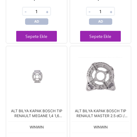
-
+
-
+
AD
AD
Sepete Ekle
Sepete Ekle
ALT BILYA KAPAK BOSCH TIP
ALT BILYA KAPAK BOSCH TIP
RENAULT MEGANE 1,4 1,6
RENAULT MASTER 2.5 dCi /
MEGANE II 1,6 16V LAGUNA 98-
TRAFFIC / OPEL VIVARO 2.0 16V
WINWIN
WINWIN