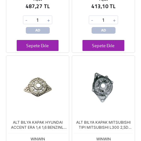
487,27 TL
413,10 TL
-
+
-
+
AD
AD
Sepete Ekle
Sepete Ekle
ALT BILYA KAPAK HYUNDAI
ALT BILYA KAPAK MITSUBISHI
ACCENT ERA 1,4 1,6 BENZINLI
TIPI MITSUBISHI L300 2,5D
XBK-8910
KLIMALI
WINWIN
WINWIN