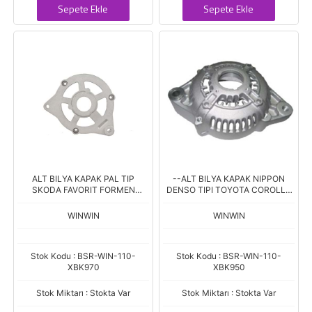
Sepete Ekle
Sepete Ekle
ALT BILYA KAPAK PAL TIP
--ALT BILYA KAPAK NIPPON
SKODA FAVORIT FORMEN
DENSO TIPI TOYOTA COROLLA
FELICIA PICKUP
1,3 XL 1,6 XLI 1,6 XLE AE 101 93-
97
WINWIN
WINWIN
Stok Kodu : BSR-WIN-110-
Stok Kodu : BSR-WIN-110-
XBK970
XBK950
Stok Miktarı : Stokta Var
Stok Miktarı : Stokta Var