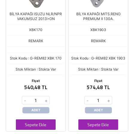
BİLYA KAPAĞI ISUZU NLR/NPR
BİLYA KAPAĞI MITS.RENO
VAKUMSUZ 2013>ON
PREMIUM II 130A.
XBK170
XBK1903
REMARK
REMARK
Stok Kodu : G-REM82 XBK 170
Stok Kodu : G-REM82 XBK 1903
Stok Miktarı : Stokta Var
Stok Miktarı : Stokta Var
Fiyat
Fiyat
540,48 TL
574,48 TL
-
+
-
+
ADET
ADET
Sepete Ekle
Sepete Ekle