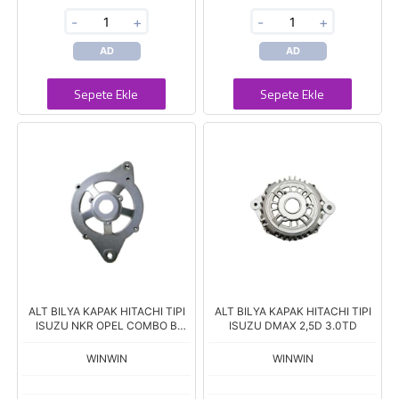
-
+
-
+
AD
AD
Sepete Ekle
Sepete Ekle
ALT BILYA KAPAK HITACHI TIPI
ALT BILYA KAPAK HITACHI TIPI
ISUZU NKR OPEL COMBO B
ISUZU DMAX 2,5D 3.0TD
CORSA B TD
WINWIN
WINWIN