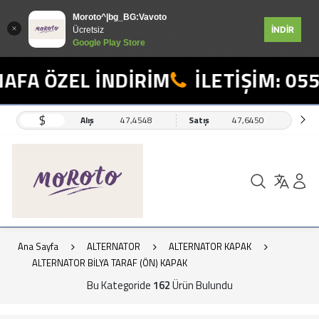
Moroto^|bg_BG:Vavoto
İNDİR
Ücretsiz
Google Play Store
ÖZEL İNDİRİM
İLETİŞİM: 0554 49
$
Alış
47,4548
Satış
47,6450
Ana Sayfa
ALTERNATOR
ALTERNATOR KAPAK
ALTERNATOR BİLYA TARAF (ÖN) KAPAK
Bu Kategoride
162
Ürün Bulundu