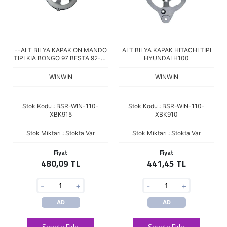
--ALT BILYA KAPAK ON MANDO
ALT BILYA KAPAK HITACHI TIPI
TIPI KIA BONGO 97 BESTA 92-99
HYUNDAI H100
SPORTAGE 96-02
WINWIN
WINWIN
Stok Kodu : BSR-WIN-110-
Stok Kodu : BSR-WIN-110-
XBK915
XBK910
Stok Miktarı : Stokta Var
Stok Miktarı : Stokta Var
Fiyat
Fiyat
480,09 TL
441,45 TL
-
+
-
+
AD
AD
Sepete Ekle
Sepete Ekle