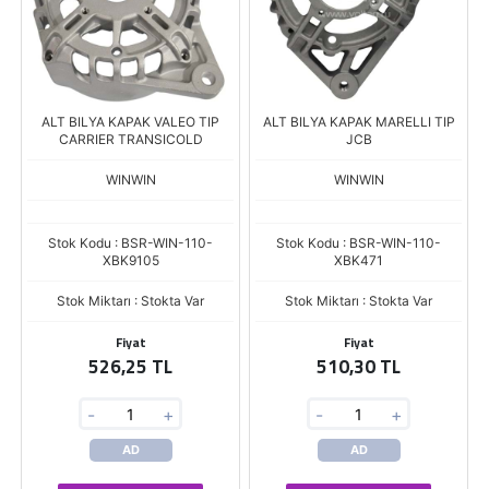
ALT BILYA KAPAK VALEO TIP
ALT BILYA KAPAK MARELLI TIP
CARRIER TRANSICOLD
JCB
WINWIN
WINWIN
Stok Kodu : BSR-WIN-110-
Stok Kodu : BSR-WIN-110-
XBK9105
XBK471
Stok Miktarı : Stokta Var
Stok Miktarı : Stokta Var
Fiyat
Fiyat
526,25 TL
510,30 TL
-
+
-
+
AD
AD