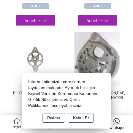
ADET
ADET
Sepete Ekle
Sepete Ekle
İnternet sitemizde çerezlerden
faydalanılmaktadır. Ayrıntılı bilgi için
BİLYA KAPAĞI MITSUBISHI
SCANIA,OTOBÜS,KAMYON,DAF,
Kişisel Verilerin Korunması Kanununu,
CANTER EM.
SETRA MUADİLİ ALTERNATÖR
Gizlilik Sözleşmesi
ve
Çerez
Politikamızı
inceleyebilirsiniz.
XBK105
GÜMÜŞPAR
Reddet
Kabul Et
0
REMARK
Stok Kodu : G-GÜMÜŞPAR
Keşfet
Kategoriler
Sepet
Whatsapp
880966