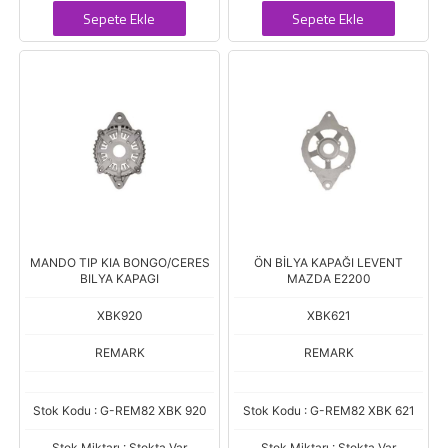
Sepete Ekle
Sepete Ekle
MANDO TIP KIA BONGO/CERES
ÖN BİLYA KAPAĞI LEVENT
BILYA KAPAGI
MAZDA E2200
XBK920
XBK621
REMARK
REMARK
Stok Kodu : G-REM82 XBK 920
Stok Kodu : G-REM82 XBK 621
Stok Miktarı : Stokta Var
Stok Miktarı : Stokta Var