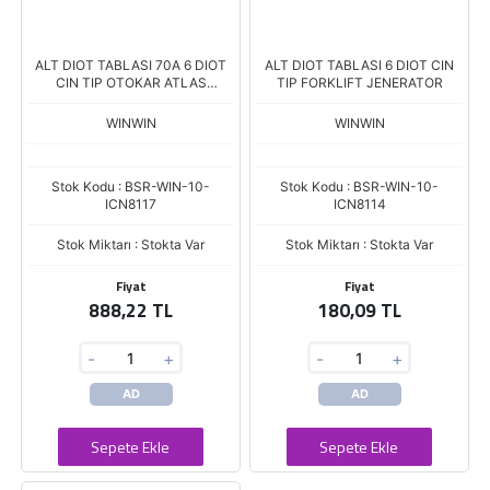
ALT DIOT TABLASI 70A 6 DIOT
ALT DIOT TABLASI 6 DIOT CIN
CIN TIP OTOKAR ATLAS
TIP FORKLIFT JENERATOR
KAMYON/CUMMINS ISF2.8-3.8
WINWIN
WINWIN
Stok Kodu : BSR-WIN-10-
Stok Kodu : BSR-WIN-10-
ICN8117
ICN8114
Stok Miktarı : Stokta Var
Stok Miktarı : Stokta Var
Fiyat
Fiyat
888,22 TL
180,09 TL
-
+
-
+
AD
AD
Sepete Ekle
Sepete Ekle