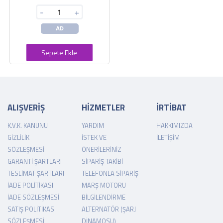
-
+
AD
Sepete Ekle
ALIŞVERİŞ
HİZMETLER
İRTİBAT
K.V.K. KANUNU
YARDIM
HAKKIMIZDA
GIZLILIK
İSTEK VE
İLETIŞIM
SÖZLEŞMESI
ÖNERILERINIZ
GARANTI ŞARTLARI
SIPARIŞ TAKIBI
TESLIMAT ŞARTLARI
TELEFONLA SIPARIŞ
İADE POLITIKASI
MARŞ MOTORU
İADE SÖZLEŞMESI
BILGILENDIRME
SATIŞ POLITIKASI
ALTERNATÖR (ŞARJ
SÖZLEŞMESI
DINAMOSU)