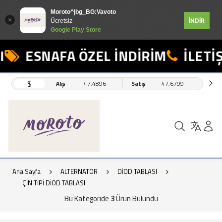
Moroto^|bg_BG:Vavoto
İNDİR
Ücretsiz
Google Play Store
ESNAFA ÖZEL İNDİRİM
İLETİŞ
$
Alış
47,4896
Satış
47,6799
Ana Sayfa
ALTERNATOR
DİOD TABLASI
ÇİN TİPİ DİOD TABLASI
Bu Kategoride
3
Ürün Bulundu