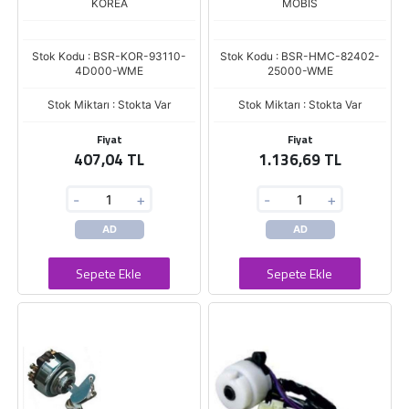
KOREA
MOBIS
Stok Kodu : BSR-KOR-93110-
Stok Kodu : BSR-HMC-82402-
4D000-WME
25000-WME
Stok Miktarı : Stokta Var
Stok Miktarı : Stokta Var
Fiyat
Fiyat
407,04 TL
1.136,69 TL
-
+
-
+
AD
AD
Sepete Ekle
Sepete Ekle