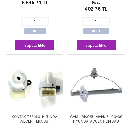
6.634,71 TL
Fiyat
402,76 TL
-
+
-
+
AD
ADET
Sepete Ekle
Sepete Ekle
KONTAK TERMIGI HYUNDAI
CAM KRIKOSU MANUEL 00-06
ACCENT ERA 06-
HYUNDAI ACCENT ON SAG