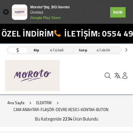
Moroto^|bg_BG:Vavoto
İNDİR
Ücretsiz
Google Play Store
 İNDİRİM
İLETİŞİM: 0554 498 19
$
Alış
47,4548
Satış
47,6450
Ana Sayfa
ELEKTRİK
CAM ANAHTAR-FLAŞÖR-DEVRE KESİCİ-KONTAK-BUTON
Bu Kategoride
2234
Ürün Bulundu