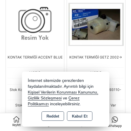
KONTAK TERMİĞİ ACCENT BLUE
KONTAK TERMİĞİ GETZ 2002->
MOBIS
MOBIS
İnternet sitemizde çerezlerden
faydalanılmaktadır. Ayrıntılı bilgi için
Stok Kodu : BSR-HMC-93110-
Stok Kodu : BSR-HMC-93110-
Kişisel Verilerin Korunması Kanununu,
1R000-WME
1C000-WME
Gizlilik Sözleşmesi
ve
Çerez
Politikamızı
inceleyebilirsiniz.
Stok Miktarı : Stokta Var
Stok Miktarı : Stokta Var
Fiyat
Fiyat
Reddet
Kabul Et
0
535,82 TL
679,82 TL
Keşfet
Kategoriler
Sepet
Whatsapp