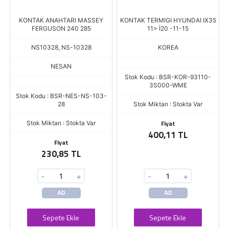
KONTAK ANAHTARI MASSEY
KONTAK TERMIGI HYUNDAI IX35
FERGUSON 240 285
11> İ20 -11-15
NS10328, NS-10328
KOREA
NESAN
Stok Kodu : BSR-KOR-93110-
3S000-WME
Stok Kodu : BSR-NES-NS-103-
28
Stok Miktarı : Stokta Var
Fiyat
Stok Miktarı : Stokta Var
400,11 TL
Fiyat
230,85 TL
-
+
-
+
AD
AD
Sepete Ekle
Sepete Ekle