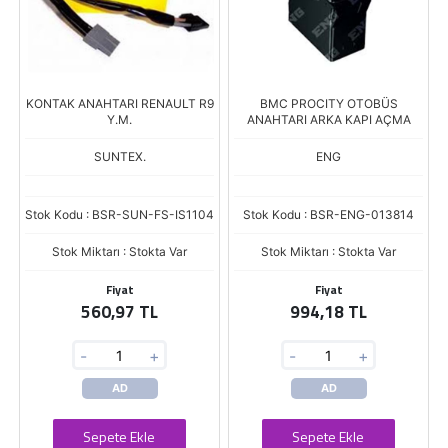
KONTAK ANAHTARI RENAULT R9
BMC PROCITY OTOBÜS
Y.M.
ANAHTARI ARKA KAPI AÇMA
SUNTEX.
ENG
Stok Kodu : BSR-SUN-FS-IS1104
Stok Kodu : BSR-ENG-013814
Stok Miktarı : Stokta Var
Stok Miktarı : Stokta Var
Fiyat
Fiyat
560,97 TL
994,18 TL
-
+
-
+
AD
AD
Sepete Ekle
Sepete Ekle