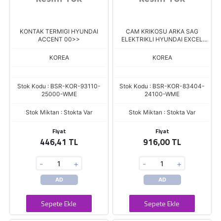
KONTAK TERMIGI HYUNDAI
CAM KRIKOSU ARKA SAG
ACCENT 00>>
ELEKTRIKLI HYUNDAI EXCEL
XIBRO
KOREA
KOREA
Stok Kodu : BSR-KOR-93110-
Stok Kodu : BSR-KOR-83404-
25000-WME
24100-WME
Stok Miktarı : Stokta Var
Stok Miktarı : Stokta Var
Fiyat
Fiyat
446,41 TL
916,00 TL
-
+
-
+
AD
AD
Sepete Ekle
Sepete Ekle