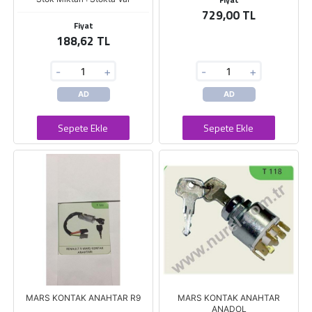
729,00 TL
Fiyat
188,62 TL
-
+
-
+
AD
AD
Sepete Ekle
Sepete Ekle
MARS KONTAK ANAHTAR R9
MARS KONTAK ANAHTAR
ANADOL