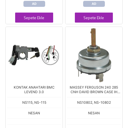
AD
AD
Sepete Ekle
Sepete Ekle
KONTAK ANAHTARI BMC
MASSEY FERGUSON 240 285
LEVEND 3.0
CNH DAVID BROWN CASE IH
LUCAS 33714 34592 KORNALI
FAR ANAHTARI TOPUZSUZ
NS115, NS-115
NS10802, NS-10802
NESAN
NESAN