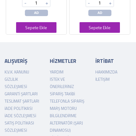
-
+
-
+
AD
AD
Sepete Ekle
Sepete Ekle
ALIŞVERİŞ
HİZMETLER
İRTİBAT
K.V.K. KANUNU
YARDIM
HAKKIMIZDA
GIZLILIK
İSTEK VE
İLETIŞIM
SÖZLEŞMESI
ÖNERILERINIZ
GARANTI ŞARTLARI
SIPARIŞ TAKIBI
TESLIMAT ŞARTLARI
TELEFONLA SIPARIŞ
İADE POLITIKASI
MARŞ MOTORU
İADE SÖZLEŞMESI
BILGILENDIRME
SATIŞ POLITIKASI
ALTERNATÖR (ŞARJ
SÖZLEŞMESI
DINAMOSU)