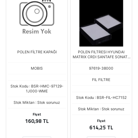
POLEN FİLTRE KAPAĞI
POLEN FILTRESI HYUNDAI
MATRIX CRDI SANTAFE SONATA
III IV TRAJET XG SORENTO 02-
07 2.5
MOBIS
97619-38000
FIL FILTRE
Stok Kodu : BSR-HMC-97129-
1J000-WME
Stok Kodu : BSR-FIL-HC7152
Stok Miktarı : Stok sorunuz
Stok Miktarı : Stok sorunuz
Fiyat
160,98 TL
Fiyat
614,25 TL