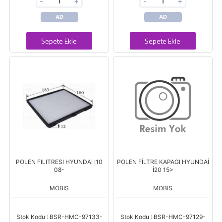
-
+
-
+
AD
AD
Sepete Ekle
Sepete Ekle
POLEN FILITRESI HYUNDAI I10
POLEN FİLTRE KAPAGI HYUNDAİ
08-
İ20 15>
MOBIS
MOBIS
Stok Kodu : BSR-HMC-97133-
Stok Kodu : BSR-HMC-97129-