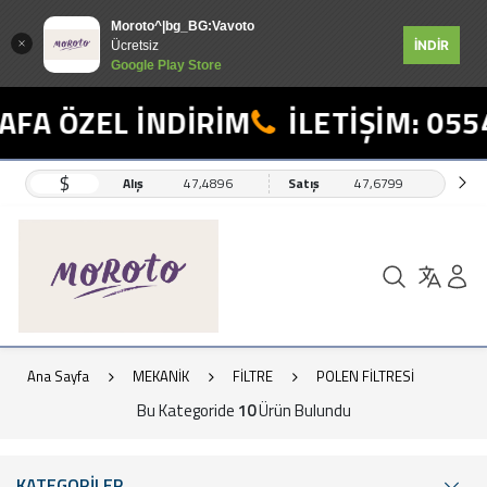
Moroto^|bg_BG:Vavoto
İNDİR
Ücretsiz
Google Play Store
FA ÖZEL İNDİRİM
İLETİŞİM: 0554
$
Alış
47,4896
Satış
47,6799
Ana Sayfa
MEKANİK
FİLTRE
POLEN FİLTRESİ
Bu Kategoride
10
Ürün Bulundu
KATEGORİLER