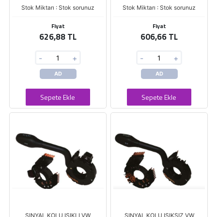
Stok Miktarı : Stok sorunuz
Stok Miktarı : Stok sorunuz
Fiyat
Fiyat
626,88 TL
606,66 TL
-
+
-
+
AD
AD
Sepete Ekle
Sepete Ekle
SINYAL KOLU ISIKLI VW
SINYAL KOLU ISIKSIZ VW