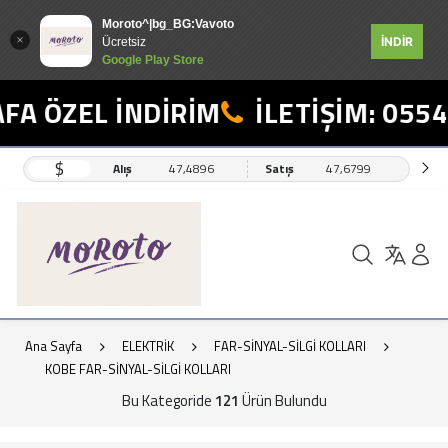
Moroto^|bg_BG:Vavoto
İNDİR
Ücretsiz
Google Play Store
ZEL İNDİRİM
İLETİŞİM: 0554 498
$
Alış
47,4896
Satış
47,6799
Ana Sayfa
ELEKTRİK
FAR-SİNYAL-SİLGİ KOLLARI
KOBE FAR-SİNYAL-SİLGİ KOLLARI
Bu Kategoride
121
Ürün Bulundu