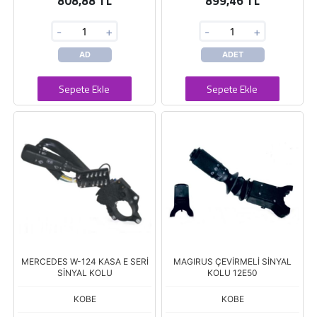
808,88 TL
899,46 TL
-
+
-
+
AD
ADET
Sepete Ekle
Sepete Ekle
MERCEDES W-124 KASA E SERİ
MAGIRUS ÇEVİRMELİ SİNYAL
SİNYAL KOLU
KOLU 12E50
KOBE
KOBE