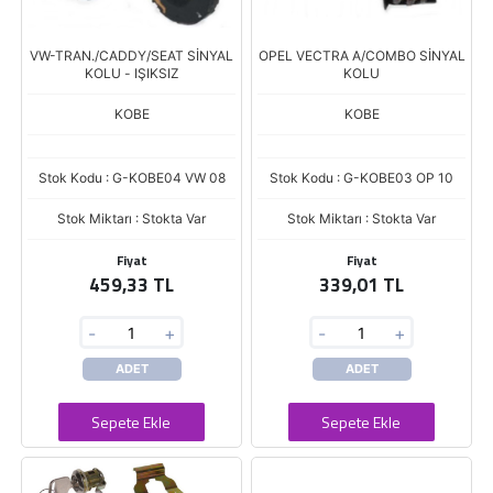
VW-TRAN./CADDY/SEAT SİNYAL
OPEL VECTRA A/COMBO SİNYAL
KOLU - IŞIKSIZ
KOLU
KOBE
KOBE
Stok Kodu : G-KOBE04 VW 08
Stok Kodu : G-KOBE03 OP 10
Stok Miktarı : Stokta Var
Stok Miktarı : Stokta Var
Fiyat
Fiyat
459,33 TL
339,01 TL
-
+
-
+
ADET
ADET
Sepete Ekle
Sepete Ekle