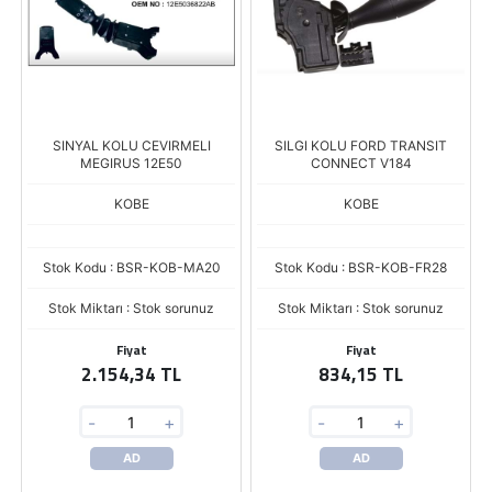
SINYAL KOLU CEVIRMELI
SILGI KOLU FORD TRANSIT
MEGIRUS 12E50
CONNECT V184
KOBE
KOBE
Stok Kodu : BSR-KOB-MA20
Stok Kodu : BSR-KOB-FR28
Stok Miktarı : Stok sorunuz
Stok Miktarı : Stok sorunuz
Fiyat
Fiyat
2.154,34 TL
834,15 TL
-
+
-
+
AD
AD