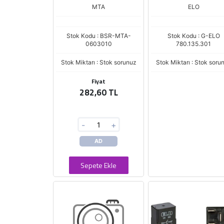
MTA
ELO
Stok Kodu : BSR-MTA-
Stok Kodu : G-ELO
0603010
780.135.301
Stok Miktarı : Stok sorunuz
Stok Miktarı : Stok soru
Fiyat
282,60 TL
-
+
AD
Sepete Ekle