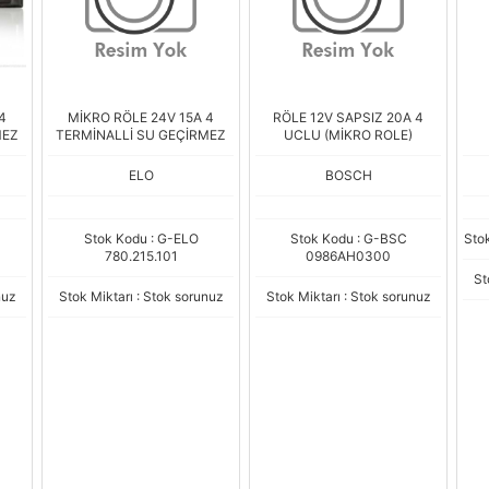
4
MİKRO RÖLE 24V 15A 4
RÖLE 12V SAPSIZ 20A 4
MEZ
TERMİNALLİ SU GEÇİRMEZ
UCLU (MİKRO ROLE)
ELO
BOSCH
Stok Kodu : G-ELO
Stok Kodu : G-BSC
Sto
780.215.101
0986AH0300
St
nuz
Stok Miktarı : Stok sorunuz
Stok Miktarı : Stok sorunuz