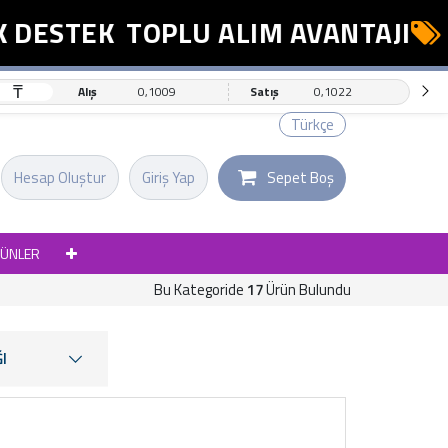
STEK
TOPLU ALIM AVANTAJI
ESN
₸
Alış
0,1009
Satış
0,1022
Türkçe
Hesap Oluştur
Giriş Yap
Sepet Boş
RÜNLER
Bu Kategoride
17
Ürün Bulundu
I