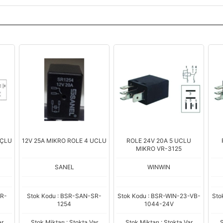
UÇLU
12V 25A MIKRO ROLE 4 UCLU
ROLE 24V 20A 5 UCLU
MIKRO VR-3125
SANEL
WINWIN
SR-
Stok Kodu : BSR-SAN-SR-
Stok Kodu : BSR-WIN-23-VB-
Sto
1254
1044-24V
ar
Stok Miktarı : Stokta Var
Stok Miktarı : Stokta Var
S