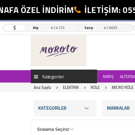
 ÖZEL İNDİRİM
İLETİŞİM: 0554 4
$
Alış
47,4723
Satış
47,6625
Kategoriler
MARŞ
ALTERN
Ana Sayfa
ELEKTRİK
RÖLE
MİCRO RÖLE
KATEGORİLER
MARKALAR