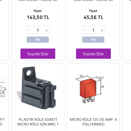
Fiyat
Fiyat
143,50 TL
45,56 TL
-
+
-
+
AD
AD
Sepete Ekle
Sepete Ekle
İFT
PLASTİK RÖLE SOKETİ
MİCRO RÖLE 12V 30 AMP. 4
EZ
MICRO RÖLE İÇİN MRC 1
FİŞLİ KIRMIZI