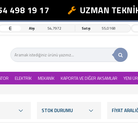
98 19 17
UZMAN TEKNİK DE
€
Alış
54,7972
Satış
55,0168
ATOR
ELEKTRİK
MEKANİK
KAPORTA VE DİĞER AKSAMLAR
YENİ Ü
STOK DURUMU
FİYAT ARALIĞ