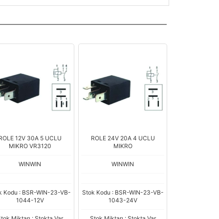
ROLE 12V 30A 5 UCLU
ROLE 24V 20A 4 UCLU
MIKRO VR3120
MIKRO
WINWIN
WINWIN
k Kodu : BSR-WIN-23-VB-
Stok Kodu : BSR-WIN-23-VB-
1044-12V
1043-24V
tok Miktarı : Stokta Var
Stok Miktarı : Stokta Var