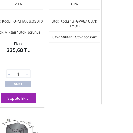
MTA
GPA
k Kodu : G-MTA.06.03010
Stok Kodu : G-GPA87 037K
TYCO
ok Miktarı : Stok sorunuz
Stok Miktarı : Stok sorunuz
Fiyat
225,60 TL
-
+
ADET
Sepete Ekle