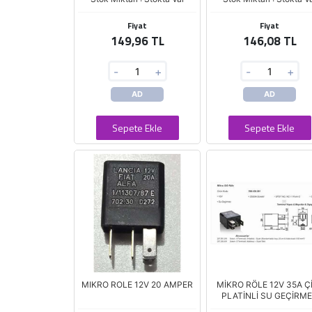
Fiyat
Fiyat
149,96 TL
146,08 TL
-
+
-
+
AD
AD
Sepete Ekle
Sepete Ekle
MIKRO ROLE 12V 20 AMPER
MİKRO RÖLE 12V 35A Ç
PLATİNLİ SU GEÇİRM