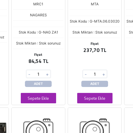
MRC1
MTA
NAGARES
Stok Kodu : G-MTA.06.03020
Sto
Stok Kodu : G-NAG ZA1
Stok Miktarı : Stok sorunuz
St
nuz
Fiyat
Stok Miktarı : Stok sorunuz
237,70 TL
Fiyat
84,54 TL
-
+
-
+
ADET
ADET
Sepete Ekle
Sepete Ekle