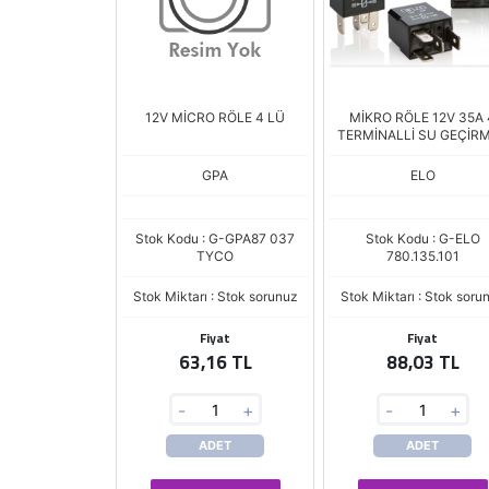
12V MİCRO RÖLE 4 LÜ
MİKRO RÖLE 12V 35A 
TERMİNALLİ SU GEÇİR
GPA
ELO
Stok Kodu : G-GPA87 037
Stok Kodu : G-ELO
TYCO
780.135.101
Stok Miktarı : Stok sorunuz
Stok Miktarı : Stok soru
Fiyat
Fiyat
63,16 TL
88,03 TL
-
+
-
+
ADET
ADET