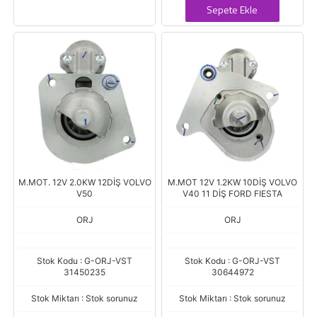
Sepete Ekle
M.MOT. 12V 2.0KW 12DİŞ VOLVO
M.MOT 12V 1.2KW 10DİŞ VOLVO
V50
V40 11 DİŞ FORD FIESTA
ORJ
ORJ
Stok Kodu : G-ORJ-VST
Stok Kodu : G-ORJ-VST
31450235
30644972
Stok Miktarı : Stok sorunuz
Stok Miktarı : Stok sorunuz