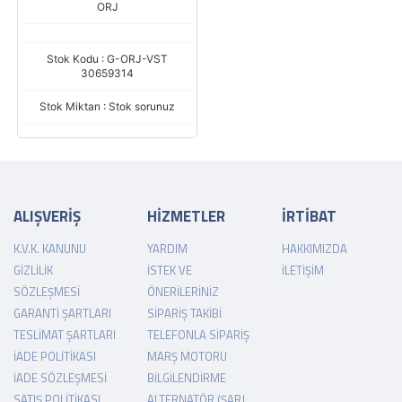
ORJ
Stok Kodu : G-ORJ-VST
30659314
Stok Miktarı : Stok sorunuz
ALIŞVERİŞ
HİZMETLER
İRTİBAT
K.V.K. KANUNU
YARDIM
HAKKIMIZDA
GIZLILIK
İSTEK VE
İLETIŞIM
SÖZLEŞMESI
ÖNERILERINIZ
GARANTI ŞARTLARI
SIPARIŞ TAKIBI
TESLIMAT ŞARTLARI
TELEFONLA SIPARIŞ
İADE POLITIKASI
MARŞ MOTORU
İADE SÖZLEŞMESI
BILGILENDIRME
SATIŞ POLITIKASI
ALTERNATÖR (ŞARJ