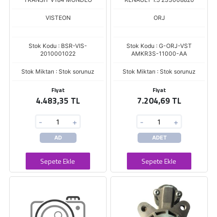
VISTEON
ORJ
Stok Kodu : BSR-VIS-
Stok Kodu : G-ORJ-VST
2010001022
AMKR3S-11000-AA
Stok Miktarı : Stok sorunuz
Stok Miktarı : Stok sorunuz
Fiyat
Fiyat
4.483,35 TL
7.204,69 TL
-
+
-
+
AD
ADET
Sepete Ekle
Sepete Ekle