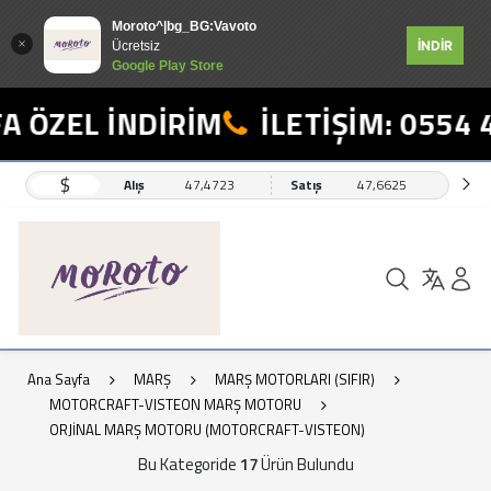
Moroto^|bg_BG:Vavoto
İNDİR
Ücretsiz
Google Play Store
ÖZEL İNDİRİM
İLETİŞİM: 0554 49
$
Alış
47,4723
Satış
47,6625
Ana Sayfa
MARŞ
MARŞ MOTORLARI (SIFIR)
MOTORCRAFT-VISTEON MARŞ MOTORU
ORJİNAL MARŞ MOTORU (MOTORCRAFT-VISTEON)
Bu Kategoride
17
Ürün Bulundu