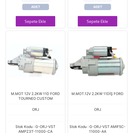
ADET
ADET
Sepete Ekle
Sepete Ekle
M.MOT 12V 2.2KW 11D FORD
M.MOT.12V 2.2KW 11DİŞ FORD
TOURNEO CUSTOM
ORJ
ORJ
Stok Kodu : G-ORJ-VST
Stok Kodu : G-ORJ-VST AMIF5C-
AMPZ3T-11000-CA
11000-AA