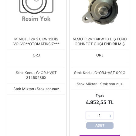
M.MOT. 12V 2.0KW 12DİŞ
M.MOT.12V 1.4KW 10 DİŞ FORD
VOLVO**OTOMATİKSİZ***
CONNECT GÜÇLENDİRİLMİŞ
ORJ
ORJ
Stok Kodu : G-ORJ-VST
Stok Kodu : G-ORJ-VST 001G
31450235X
Stok Miktarı : Stok sorunuz
Stok Miktarı : Stok sorunuz
Fiyat
4.852,55 TL
-
+
ADET