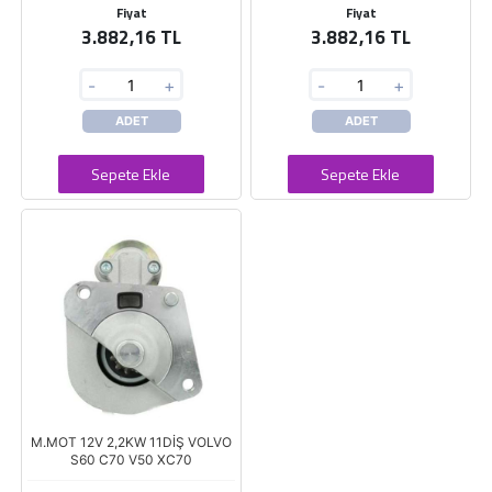
Fiyat
Fiyat
3.882,16 TL
3.882,16 TL
-
+
-
+
ADET
ADET
Sepete Ekle
Sepete Ekle
M.MOT 12V 2,2KW 11DİŞ VOLVO
S60 C70 V50 XC70