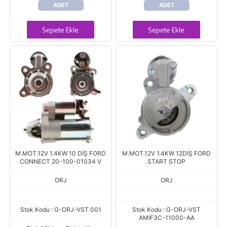
ADET
ADET
Sepete Ekle
Sepete Ekle
M.MOT.12V 1.4KW 10 DİŞ FORD
M.MOT.12V 1.4KW 12DİŞ FORD
CONNECT 20-100-01034 V
START STOP
ORJ
ORJ
Stok Kodu : G-ORJ-VST 001
Stok Kodu : G-ORJ-VST
AMIF3C-11000-AA