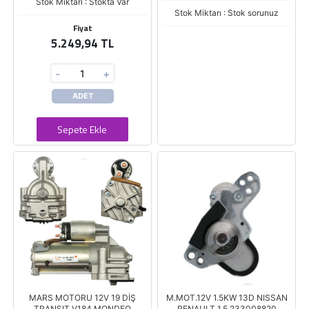
Stok Miktarı : Stokta Var
Stok Miktarı : Stok sorunuz
Fiyat
5.249,94 TL
-
+
ADET
Sepete Ekle
MARS MOTORU 12V 19 DİŞ
M.MOT.12V 1.5KW 13D NISSAN
TRANSIT V184 MONDEO
RENAULT 1.5 233008820