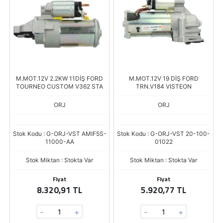
M.MOT.12V 2.2KW 11DİŞ FORD
M.MOT.12V 19 DİŞ FORD
TOURNEO CUSTOM V362 STA
TRN.V184 VISTEON
ORJ
ORJ
Stok Kodu : G-ORJ-VST AMIF5S-
Stok Kodu : G-ORJ-VST 20-100-
11000-AA
01022
Stok Miktarı : Stokta Var
Stok Miktarı : Stokta Var
Fiyat
Fiyat
8.320,91 TL
5.920,77 TL
-
+
-
+