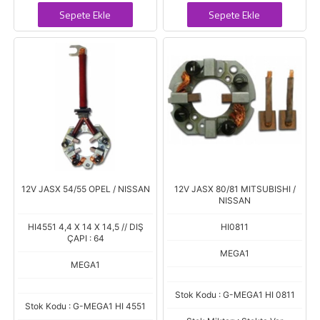
Sepete Ekle
Sepete Ekle
12V JASX 54/55 OPEL / NISSAN
12V JASX 80/81 MITSUBISHI /
NISSAN
HI4551 4,4 X 14 X 14,5 // DIŞ
HI0811
ÇAPI : 64
MEGA1
MEGA1
Stok Kodu : G-MEGA1 HI 0811
Stok Kodu : G-MEGA1 HI 4551