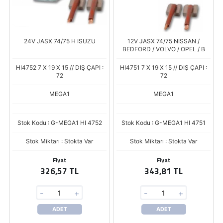
24V JASX 74/75 H ISUZU
12V JASX 74/75 NISSAN /
BEDFORD / VOLVO / OPEL / B
HI4752 7 X 19 X 15 // DIŞ ÇAPI :
HI4751 7 X 19 X 15 // DIŞ ÇAPI :
72
72
MEGA1
MEGA1
Stok Kodu : G-MEGA1 HI 4752
Stok Kodu : G-MEGA1 HI 4751
Stok Miktarı : Stokta Var
Stok Miktarı : Stokta Var
Fiyat
Fiyat
326,57 TL
343,81 TL
-
+
-
+
ADET
ADET