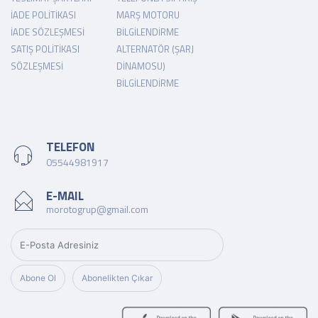
İADE POLITIKASI
MARŞ MOTORU
İADE SÖZLEŞMESI
BILGILENDIRME
SATIŞ POLITIKASI
ALTERNATÖR (ŞARJ
SÖZLEŞMESI
DINAMOSU)
BILGILENDIRME
TELEFON
05544981917
E-MAIL
morotogrup@gmail.com
Abone Ol
Abonelikten Çıkar