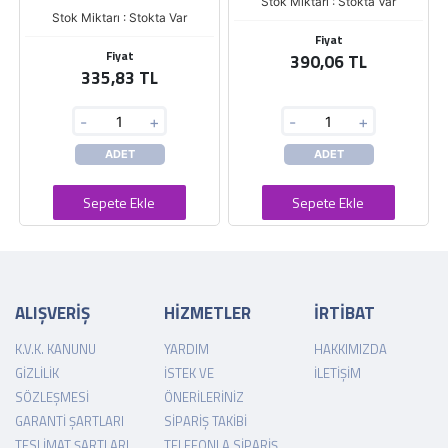
Stok Miktarı : Stokta Var
Stok Miktarı : Stokta Var
Fiyat
Fiyat
390,06 TL
335,83 TL
-
+
-
+
ADET
ADET
Sepete Ekle
Sepete Ekle
ALIŞVERİŞ
HİZMETLER
İRTİBAT
K.V.K. KANUNU
YARDIM
HAKKIMIZDA
GIZLILIK
İSTEK VE
İLETIŞIM
SÖZLEŞMESI
ÖNERILERINIZ
GARANTI ŞARTLARI
SIPARIŞ TAKIBI
TESLIMAT ŞARTLARI
TELEFONLA SIPARIŞ