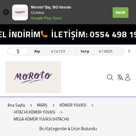
Moroto^|bg_BG:Vavoto
İNDİR
Ücretsiz
Google Play Store
L İNDİRİM
İLETİŞİM: 0554 498 19
$
Alış
47,4723
Satış
47,6625
Ana Sayfa
MARŞ
KÖMÜR YUVASI
HİTACHİ KÖMÜR YUVASI
MEGA KÖMÜR YUVASI (HİTACHİ)
Bu Kategoride
4
Ürün Bulundu