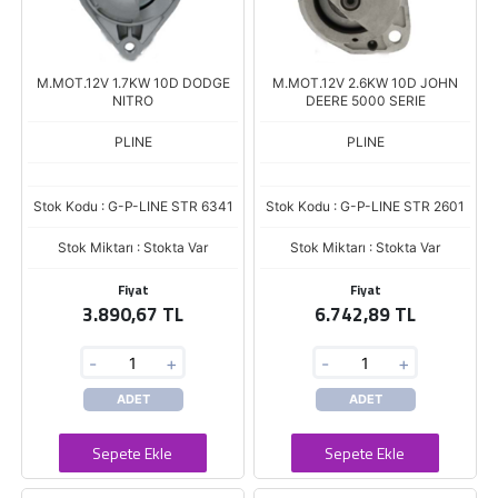
M.MOT.12V 1.7KW 10D DODGE
M.MOT.12V 2.6KW 10D JOHN
NITRO
DEERE 5000 SERIE
PLINE
PLINE
Stok Kodu : G-P-LINE STR 6341
Stok Kodu : G-P-LINE STR 2601
Stok Miktarı : Stokta Var
Stok Miktarı : Stokta Var
Fiyat
Fiyat
3.890,67 TL
6.742,89 TL
-
+
-
+
ADET
ADET
Sepete Ekle
Sepete Ekle