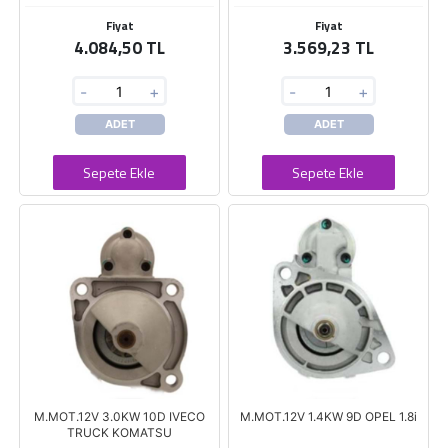
Fiyat
Fiyat
4.084,50 TL
3.569,23 TL
-
+
-
+
ADET
ADET
Sepete Ekle
Sepete Ekle
M.MOT.12V 3.0KW 10D IVECO
M.MOT.12V 1.4KW 9D OPEL 1.8i
TRUCK KOMATSU