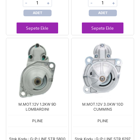
-
+
-
+
ADET
ADET
Sepete Ekle
Sepete Ekle
M.MOT.12V 1.2KW 9D
M.MOT.12V 3.0KW 10D
LOMBARDINI
CUMMINS
PLINE
PLINE
Stok Kodu : G-P-LINE STR 5800
Stok Kodu : G-P-LINE STR 6297