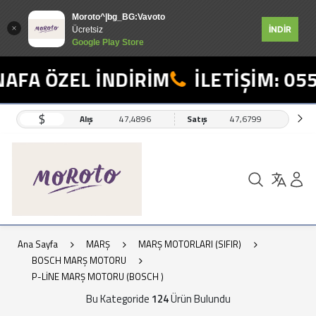
Moroto^|bg_BG:Vavoto
İNDİR
Ücretsiz
Google Play Store
ÖZEL İNDİRİM
İLETİŞİM: 0554 49
$
Alış
47,4896
Satış
47,6799
Ana Sayfa
MARŞ
MARŞ MOTORLARI (SIFIR)
BOSCH MARŞ MOTORU
P-LİNE MARŞ MOTORU (BOSCH )
Bu Kategoride
124
Ürün Bulundu