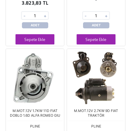
3.823,83 TL
-
+
-
+
ADET
ADET
Sepete Ekle
Sepete Ekle
M.MOT.12V 1.7KW 11D FIAT
M.MOT.12V 2.7KW 9D FIAT
DOBLO 1.6D ALFA ROMEO GIU
TRAKTÖR
PLINE
PLINE