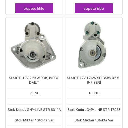
Sepete Ekle
Sepete Ekle
M.MOT. 12V 2.5KW 9DİŞ IVECO
M.MOT 12V 1.7KW 9D BMW X5 5-
DAILY
6-7 SERİ
PLINE
PLINE
Stok Kodu : G-P-LINE STR 8011A
Stok Kodu : G-P-LINE STR 17923
Stok Miktarı : Stokta Var
Stok Miktarı : Stokta Var