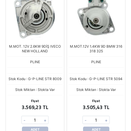
M.MOT. 12V 2.6KW 9DİŞ IVECO
M.MOT.12V 1.4KW 9D BMW 316
NEW HOLLAND
318 325
PLINE
PLINE
Stok Kodu : G-P-LINE STR 8009
Stok Kodu : G-P-LINE STR 5094
Stok Miktarı : Stokta Var
Stok Miktarı : Stokta Var
Fiyat
Fiyat
3.569,23 TL
3.505,43 TL
-
+
-
+
ADET
ADET