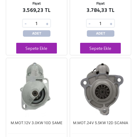
Fiyat
Fiyat
3.569,23 TL
3.784,33 TL
-
+
-
+
ADET
ADET
Sepete Ekle
Sepete Ekle
M.MOT.12V 3.0KW 10D SAME
M.MOT.24V 5.5KW 12D SCANIA