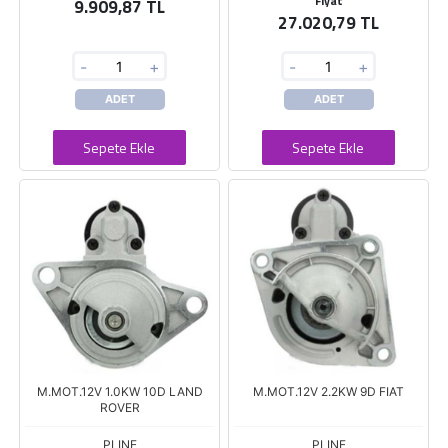
Fiyat
9.909,87 TL
27.020,79 TL
-
+
-
+
ADET
ADET
Sepete Ekle
Sepete Ekle
M.MOT.12V 1.0KW 10D LAND
M.MOT.12V 2.2KW 9D FIAT
ROVER
PLINE
PLINE