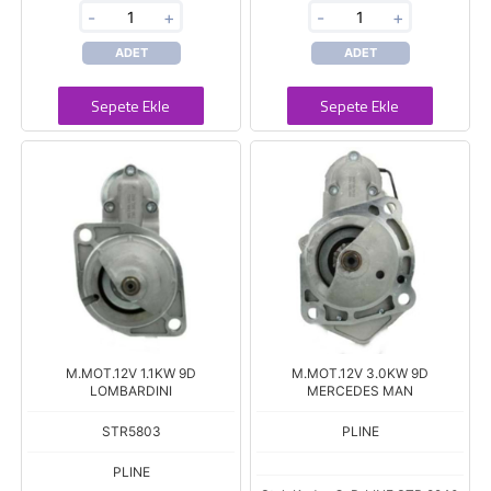
-
+
-
+
ADET
ADET
Sepete Ekle
Sepete Ekle
M.MOT.12V 1.1KW 9D
M.MOT.12V 3.0KW 9D
LOMBARDINI
MERCEDES MAN
STR5803
PLINE
PLINE