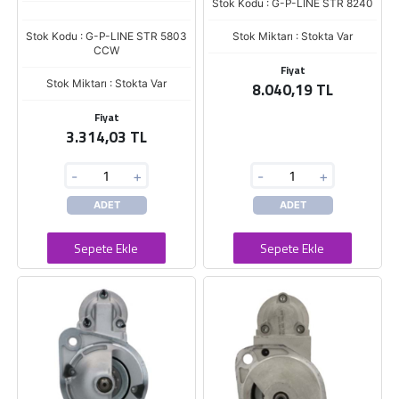
Stok Kodu : G-P-LINE STR 8240
Stok Kodu : G-P-LINE STR 5803
Stok Miktarı : Stokta Var
CCW
Fiyat
Stok Miktarı : Stokta Var
8.040,19 TL
Fiyat
3.314,03 TL
-
+
-
+
ADET
ADET
Sepete Ekle
Sepete Ekle