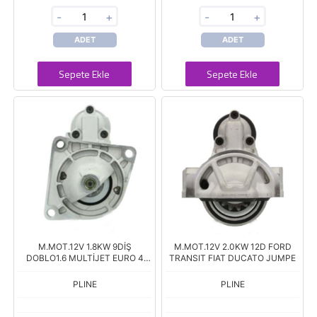
-
+
-
+
ADET
ADET
Sepete Ekle
Sepete Ekle
M.MOT.12V 1.8KW 9DİŞ
M.MOT.12V 2.0KW 12D FORD
DOBLO1.6 MULTİJET EURO 4
TRANSIT FIAT DUCATO JUMPE
MOTO
PLINE
PLINE