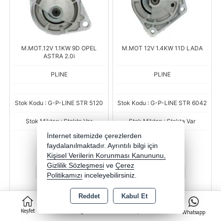
M.MOT.12V 1.1KW 9D OPEL
M.MOT 12V 1.4KW 11D LADA
ASTRA 2.0i
PLINE
PLINE
Stok Kodu : G-P-LINE STR 5120
Stok Kodu : G-P-LINE STR 6042
Stok Miktarı : Stokta Var
Stok Miktarı : Stokta Var
İnternet sitemizde çerezlerden
Fiyat
Fiyat
faydalanılmaktadır. Ayrıntılı bilgi için
3.505,43 TL
3.249,01 TL
Kişisel Verilerin Korunması Kanununu,
Gizlilik Sözleşmesi
ve
Çerez
-
+
-
+
Politikamızı
inceleyebilirsiniz.
ADET
ADET
Reddet
Kabul Et
0
Keşfet
Kategoriler
Sepet
Sepete Ekle
Sepete Ekle
Whatsapp