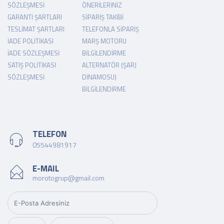
SÖZLEŞMESI
ÖNERILERINIZ
GARANTI ŞARTLARI
SIPARIŞ TAKIBI
TESLIMAT ŞARTLARI
TELEFONLA SIPARIŞ
İADE POLITIKASI
MARŞ MOTORU
İADE SÖZLEŞMESI
BILGILENDIRME
SATIŞ POLITIKASI
ALTERNATÖR (ŞARJ
SÖZLEŞMESI
DINAMOSU)
BILGILENDIRME
TELEFON
05544981917
E-MAIL
morotogrup@gmail.com