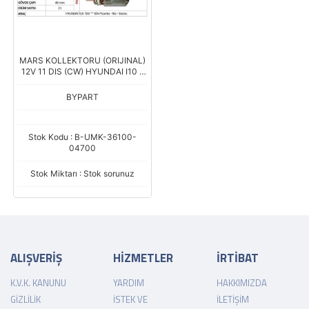
MARS KOLLEKTORU (ORIJINAL)
12V 11 DIS (CW) HYUNDAI I10 -
I20 1.2 / KIA PICANTO - RIO -
STONIC (BOY: 118MM - GOVDE
BYPART
CA
Stok Kodu : B-UMK-36100-
04700
Stok Miktarı : Stok sorunuz
ALIŞVERİŞ
HİZMETLER
İRTİBAT
K.V.K. KANUNU
YARDIM
HAKKIMIZDA
GIZLILIK
İSTEK VE
İLETIŞIM