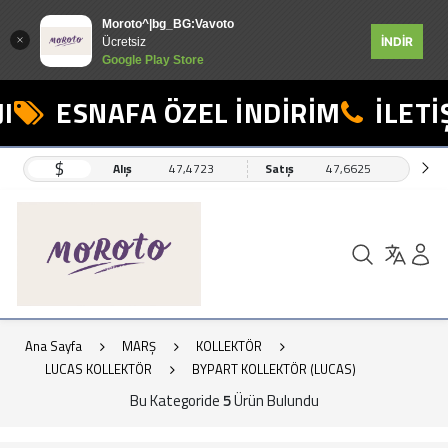
Moroto^|bg_BG:Vavoto
İNDİR
Ücretsiz
Google Play Store
I
ESNAFA ÖZEL İNDİRİM
İLETİŞ
$
Alış
47,4723
Satış
47,6625
Ana Sayfa
MARŞ
KOLLEKTÖR
LUCAS KOLLEKTÖR
BYPART KOLLEKTÖR (LUCAS)
Bu Kategoride
5
Ürün Bulundu