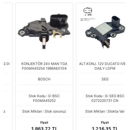
KONJEKTÖR 24V MAN TGA
ALT.KONJ. 12V DUCATO IVECO
F00MA45254 1986AE0104
DAILY LDFM
BOSCH
SEG
Stok Kodu : G-BSC
Stok Kodu : G-SEG BSC
F00MA45252
0272220731 CN
Stok Miktarı : Stok sorunuz
Stok Miktarı : Stokta Var
Fiyat
Fiyat
1.863,72 TL
1.216,35 TL