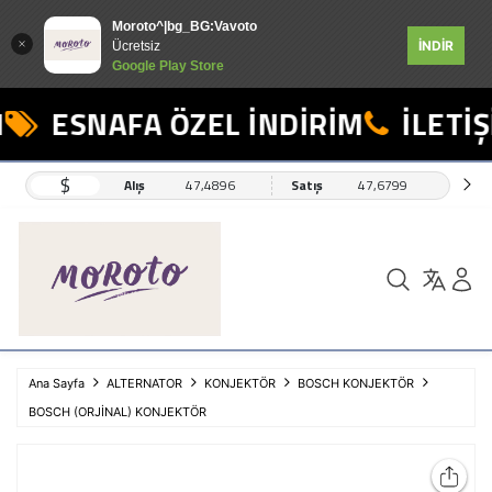
Moroto^|bg_BG:Vavoto
İNDİR
Ücretsiz
Google Play Store
ESNAFA ÖZEL İNDİRİM
İLETİŞİ
$
Alış
47,4896
Satış
47,6799
Ana Sayfa
ALTERNATOR
KONJEKTÖR
BOSCH KONJEKTÖR
BOSCH (ORJİNAL) KONJEKTÖR