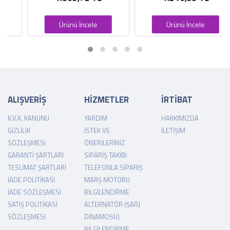
Ürünü İncele
Ürünü İncele
ALIŞVERİŞ
HİZMETLER
İRTİBAT
K.V.K. KANUNU
YARDIM
HAKKIMIZDA
GIZLILIK
İSTEK VE
İLETIŞIM
SÖZLEŞMESI
ÖNERILERINIZ
GARANTI ŞARTLARI
SIPARIŞ TAKIBI
TESLIMAT ŞARTLARI
TELEFONLA SIPARIŞ
İADE POLITIKASI
MARŞ MOTORU
İADE SÖZLEŞMESI
BILGILENDIRME
SATIŞ POLITIKASI
ALTERNATÖR (ŞARJ
SÖZLEŞMESI
DINAMOSU)
BILGILENDIRME