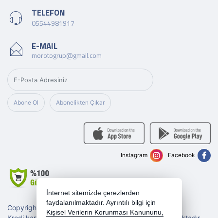
TELEFON
05544981917
E-MAIL
morotogrup@gmail.com
Abone Ol
Abonelikten Çıkar
Instagram
Facebook
İnternet sitemizde çerezlerden
faydalanılmaktadır. Ayrıntılı bilgi için
Copyright 2026 morotogrup.com - Tüm hakları saklıdır.
Kişisel Verilerin Korunması Kanununu,
Kredi kartı bilgileriniz 256bit SSL sertifikası ile korunmaktadır.