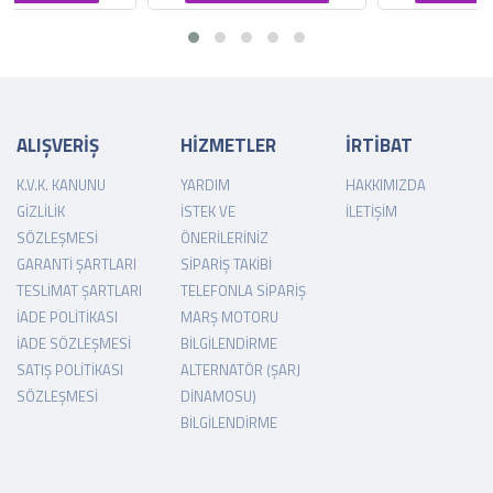
ALIŞVERİŞ
HİZMETLER
İRTİBAT
K.V.K. KANUNU
YARDIM
HAKKIMIZDA
GIZLILIK
İSTEK VE
İLETIŞIM
SÖZLEŞMESI
ÖNERILERINIZ
GARANTI ŞARTLARI
SIPARIŞ TAKIBI
TESLIMAT ŞARTLARI
TELEFONLA SIPARIŞ
İADE POLITIKASI
MARŞ MOTORU
İADE SÖZLEŞMESI
BILGILENDIRME
SATIŞ POLITIKASI
ALTERNATÖR (ŞARJ
SÖZLEŞMESI
DINAMOSU)
BILGILENDIRME