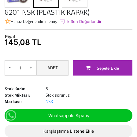
6201 NSK (PLASTİK KAPAK)
Henüz Değerlendirilmemiş
İlk Sen Değerlendir
Fiyat
145,08 TL
-
+
ADET
Sepete Ekle
Stok Kodu:
5
Stok Miktarı:
Stok sorunuz
Markası:
NSK
Whatsapp ile Sipariş
Karşılaştırma Listene Ekle