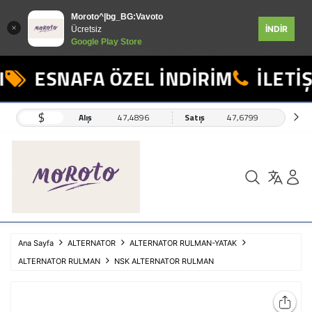
Moroto^|bg_BG:Vavoto
İNDİR
Ücretsiz
Google Play Store
ESNAFA ÖZEL İNDİRİM
İLETİŞİ
$
Alış
47,4896
Satış
47,6799
Ana Sayfa
ALTERNATOR
ALTERNATOR RULMAN-YATAK
ALTERNATOR RULMAN
NSK ALTERNATOR RULMAN