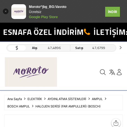
Moroto^|bg_BG:Vavoto
İNDİR
Ücretsiz
Google Play Store
ESNAFA ÖZEL İNDİRİM
İLETİŞİM:
$
Alış
47,4896
Satış
47,6799
Ana Sayfa
ELEKTRİK
AYDINLATMA SİSTEMLERİ
AMPUL
BOSCH AMPUL
HALOJEN SERİSİ (FAR AMPULLERİ) (BOSCH)