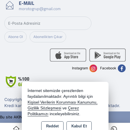
E-MAIL
morotogrup@gmail.com
Abone Ol
Abonelikten Çıkar
Instagram
Facebook
İnternet sitemizde çerezlerden
faydalanılmaktadır. Ayrıntılı bilgi için
Copyright 2026 morotogrup.com - Tüm hakları saklıdır.
Kişisel Verilerin Korunması Kanununu,
Kredi kartı bilgileriniz 256bit SSL sertifikası ile korunmaktadır.
Gizlilik Sözleşmesi
ve
Çerez
Politikamızı
inceleyebilirsiniz.
Bu site AKINSOFT E-Ticaret ile hazırlanmıştır.
Reddet
Kabul Et
0