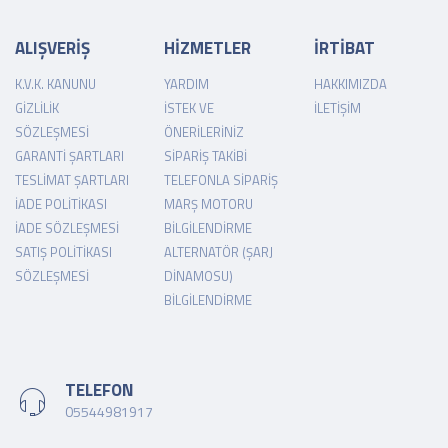
ALIŞVERİŞ
HİZMETLER
İRTİBAT
K.V.K. KANUNU
YARDIM
HAKKIMIZDA
GIZLILIK
İSTEK VE
İLETIŞIM
SÖZLEŞMESI
ÖNERILERINIZ
GARANTI ŞARTLARI
SIPARIŞ TAKIBI
TESLIMAT ŞARTLARI
TELEFONLA SIPARIŞ
İADE POLITIKASI
MARŞ MOTORU
İADE SÖZLEŞMESI
BILGILENDIRME
SATIŞ POLITIKASI
ALTERNATÖR (ŞARJ
SÖZLEŞMESI
DINAMOSU)
BILGILENDIRME
TELEFON
05544981917